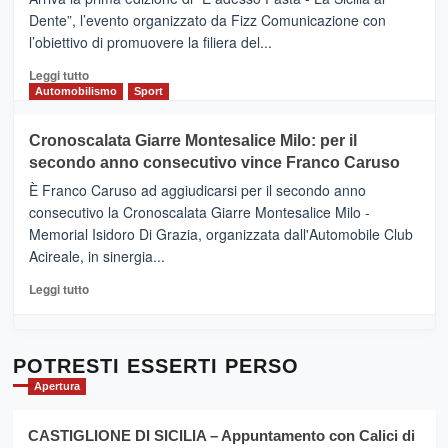
–
Dente”, l’evento organizzato da Fizz Comunicazione con
Il
l’obiettivo di promuovere la filiera del...
Borgo
del
Leggi
Leggi tutto
Gusto,
di
Automobilismo
Sport
il
più
tour
su
Cronoscalata Giarre Montesalice Milo: per il
tra
Mondello
sapori
secondo anno consecutivo vince Franco Caruso
(Palermo)
e
–
È Franco Caruso ad aggiudicarsi per il secondo anno
vicoli
“E
consecutivo la Cronoscalata Giarre Montesalice Milo -
medievali
adesso
Memorial Isidoro Di Grazia, organizzata dall'Automobile Club
Pasta
Acireale, in sinergia...
–
La
Leggi
Leggi tutto
Sicilia
di
al
più
Dente”,
su
l’
Cronoscalata
POTRESTI ESSERTI PERSO
evento
Giarre
Apertura
per
Montesalice
promuovere
Milo:
la
CASTIGLIONE DI SICILIA – Appuntamento con Calici di
per