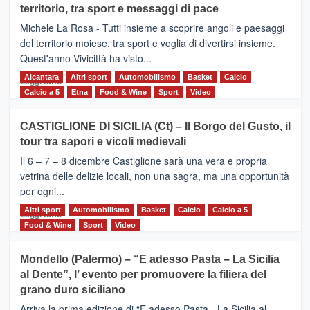
territorio, tra sport e messaggi di pace
la
Supermaratona
Michele La Rosa - Tutti insieme a scoprire angoli e paesaggi
dell’Etna
del territorio moiese, tra sport e voglia di divertirsi insieme.
Quest'anno Vivicittà ha visto...
Alcantara
Leggi
Altri sport
Automobilismo
Basket
Calcio
Leggi tutto
di
Calcio a 5
Etna
Food & Wine
Sport
Video
più
su
CASTIGLIONE DI SICILIA (Ct) – Il Borgo del Gusto, il
MOIO
tour tra sapori e vicoli medievali
ALCANTARA
–
Il 6 – 7 – 8 dicembre Castiglione sarà una vera e propria
Vivicittà,
vetrina delle delizie locali, non una sagra, ma una opportunità
alla
per ogni...
scoperta
del
Altri sport
Leggi
Automobilismo
Basket
Calcio
Calcio a 5
Leggi tutto
territorio,
di
Food & Wine
Sport
Video
tra
più
sport
su
Mondello (Palermo) – “E adesso Pasta – La Sicilia
e
CASTIGLIONE
al Dente”, l’ evento per promuovere la filiera del
messaggi
DI
di
grano duro siciliano
SICILIA
pace
(Ct)
Arriva la prima edizione di “E adesso Pasta - La Sicilia al