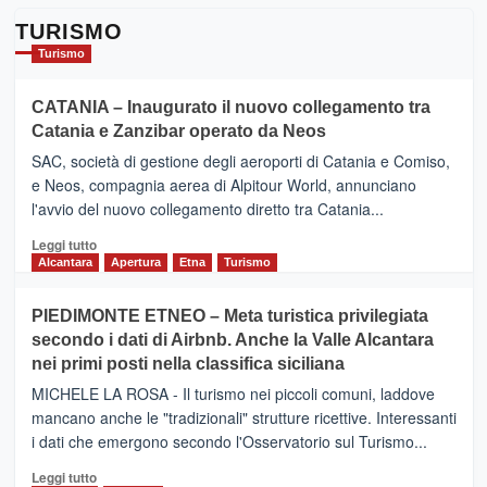
TURISMO
Turismo
CATANIA – Inaugurato il nuovo collegamento tra
Catania e Zanzibar operato da Neos
SAC, società di gestione degli aeroporti di Catania e Comiso,
e Neos, compagnia aerea di Alpitour World, annunciano
l'avvio del nuovo collegamento diretto tra Catania...
Leggi
Leggi tutto
di
Alcantara
Apertura
Etna
Turismo
più
su
PIEDIMONTE ETNEO – Meta turistica privilegiata
CATANIA
secondo i dati di Airbnb. Anche la Valle Alcantara
–
nei primi posti nella classifica siciliana
Inaugurato
il
MICHELE LA ROSA - Il turismo nei piccoli comuni, laddove
nuovo
mancano anche le "tradizionali" strutture ricettive. Interessanti
collegamento
i dati che emergono secondo l'Osservatorio sul Turismo...
tra
Catania
Leggi
Leggi tutto