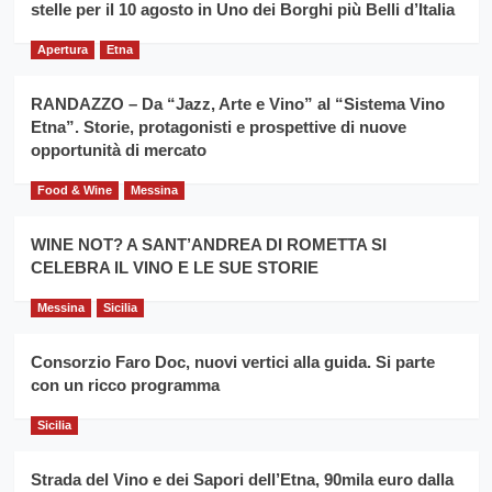
filiera
stelle per il 10 agosto in Uno dei Borghi più Belli d’Italia
il
del
secondo
grano
anno
Apertura
Etna
duro
consecutivo
siciliano
vince
RANDAZZO – Da “Jazz, Arte e Vino” al “Sistema Vino
Franco
Etna”. Storie, protagonisti e prospettive di nuove
Caruso
opportunità di mercato
Food & Wine
Messina
WINE NOT? A SANT’ANDREA DI ROMETTA SI
CELEBRA IL VINO E LE SUE STORIE
Messina
Sicilia
Consorzio Faro Doc, nuovi vertici alla guida. Si parte
con un ricco programma
Sicilia
Strada del Vino e dei Sapori dell’Etna, 90mila euro dalla