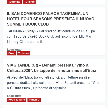
e
di
Taormina
Turismo
Zanzibar
più
operato
su
IL SAN DOMENICO PALACE TAORMINA, UN
da
PIEDIMONTE
Neos
HOTEL FOUR SEASONS PRESENTA IL NUOVO
ETNEO
SUMMER BOOK CLUB
–
Meta
TAORMINA (Sicily) - Dai reading list condivisi da Dua Lipa
turistica
con il suo Service95 Book Club agli incontri del Miu Miu
privilegiata
Literary Club durante il...
secondo
i
Leggi
Leggi tutto
dati
di
Etna
Turismo
di
più
Airbnb.
su
VIAGRANDE (Ct) – Benanti presenta “Vino &
Anche
IL
la
Cultura 2026”. Le tappe dell’enoturismo sull’Etna
SAN
Valle
DOMENICO
Ai piedi dell'Etna, tra vigneti storici, architetture rurali e
Alcantara
PALACE
percorsi dedicati alla cultura del vino, Benanti presenta "Vino
nei
TAORMINA,
& Cultura 2026", il progetto di ospitalità...
primi
UN
posti
HOTEL
Leggi
Leggi tutto
nella
FOUR
di
Food & Wine
Turismo
classifica
SEASONS
più
siciliana