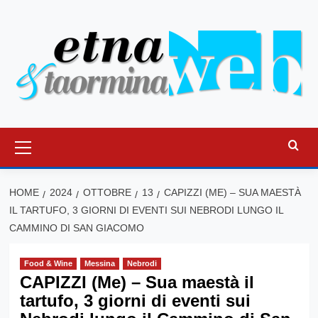
Vai
al
contenuto
Menu
principale
HOME
2024
OTTOBRE
13
CAPIZZI (ME) – SUA MAESTÀ
IL TARTUFO, 3 GIORNI DI EVENTI SUI NEBRODI LUNGO IL
CAMMINO DI SAN GIACOMO
Food & Wine
Messina
Nebrodi
CAPIZZI (Me) – Sua maestà il
tartufo, 3 giorni di eventi sui