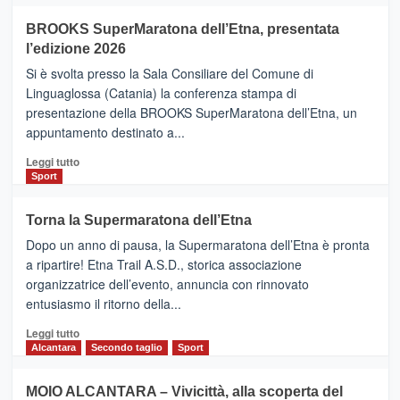
Helsinki
BROOKS SuperMaratona dell’Etna, presentata
con
la
l’edizione 2026
Finnair.
Si è svolta presso la Sala Consiliare del Comune di
Al
Linguaglossa (Catania) la conferenza stampa di
via
presentazione della BROOKS SuperMaratona dell’Etna, un
i
appuntamento destinato a...
collegamenti
Leggi
Leggi tutto
di
Sport
più
su
Torna la Supermaratona dell’Etna
BROOKS
Dopo un anno di pausa, la Supermaratona dell’Etna è pronta
SuperMaratona
dell’Etna,
a ripartire! Etna Trail A.S.D., storica associazione
presentata
organizzatrice dell’evento, annuncia con rinnovato
l’edizione
entusiasmo il ritorno della...
2026
Leggi
Leggi tutto
di
Alcantara
Secondo taglio
Sport
più
su
MOIO ALCANTARA – Vivicittà, alla scoperta del
Torna