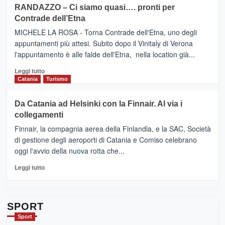
PRESENTA
su
RANDAZZO – Ci siamo quasi…. pronti per
IL
VIAGRANDE
Contrade dell’Etna
NUOVO
(Ct)
SUMMER
–
MICHELE LA ROSA - Torna Contrade dell'Etna, uno degli
BOOK
Benanti
appuntamenti più attesi. Subito dopo il Vinitaly di Verona
CLUB
presenta
l'appuntamento è alle falde dell'Etna, nella location già...
“Vino
&
Leggi
Leggi tutto
Cultura
di
Catania
Turismo
2026”.
più
Le
su
Da Catania ad Helsinki con la Finnair. Al via i
tappe
RANDAZZO
collegamenti
dell’enoturismo
–
sull’Etna
Ci
Finnair, la compagnia aerea della Finlandia, e la SAC, Società
siamo
di gestione degli aeroporti di Catania e Comiso celebrano
quasi….
oggi l'avvio della nuova rotta che...
pronti
per
Leggi
Leggi tutto
Contrade
di
dell’Etna
più
su
Da
SPORT
Catania
Sport
ad