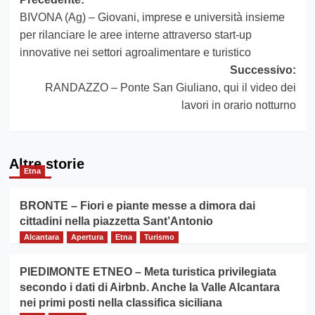
Navigazione
BIVONA (Ag) – Giovani, imprese e università insieme
articolo
per rilanciare le aree interne attraverso start-up
innovative nei settori agroalimentare e turistico
Successivo:
RANDAZZO – Ponte San Giuliano, qui il video dei
lavori in orario notturno
Altre storie
Etna
BRONTE – Fiori e piante messe a dimora dai
cittadini nella piazzetta Sant’Antonio
Alcantara
Apertura
Etna
Turismo
PIEDIMONTE ETNEO – Meta turistica privilegiata
secondo i dati di Airbnb. Anche la Valle Alcantara
nei primi posti nella classifica siciliana