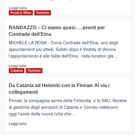
UN
posti
HOTEL
Leggi
Leggi tutto
nella
FOUR
di
Food & Wine
Turismo
classifica
SEASONS
più
siciliana
PRESENTA
su
RANDAZZO – Ci siamo quasi…. pronti per
IL
VIAGRANDE
Contrade dell’Etna
NUOVO
(Ct)
SUMMER
–
MICHELE LA ROSA - Torna Contrade dell'Etna, uno degli
BOOK
Benanti
appuntamenti più attesi. Subito dopo il Vinitaly di Verona
CLUB
presenta
l'appuntamento è alle falde dell'Etna, nella location già...
“Vino
&
Leggi
Leggi tutto
Cultura
di
Catania
Turismo
2026”.
più
Le
su
Da Catania ad Helsinki con la Finnair. Al via i
tappe
RANDAZZO
collegamenti
dell’enoturismo
–
sull’Etna
Ci
Finnair, la compagnia aerea della Finlandia, e la SAC, Società
siamo
di gestione degli aeroporti di Catania e Comiso celebrano
quasi….
oggi l'avvio della nuova rotta che...
pronti
per
Leggi
Leggi tutto
Contrade
di
dell’Etna
più