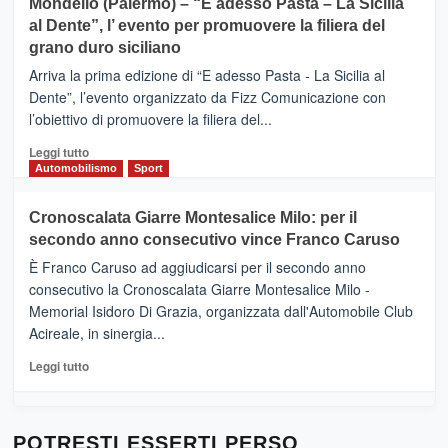
Mondello (Palermo) – “E adesso Pasta – La Sicilia
e
CASTIGLIONE
al Dente”, l’ evento per promuovere la filiera del
messaggi
DI
di
grano duro siciliano
SICILIA
pace
(Ct)
Arriva la prima edizione di “E adesso Pasta - La Sicilia al
–
Dente”, l’evento organizzato da Fizz Comunicazione con
Il
l’obiettivo di promuovere la filiera del...
Borgo
del
Leggi
Leggi tutto
Gusto,
di
Automobilismo
Sport
il
più
tour
su
Cronoscalata Giarre Montesalice Milo: per il
tra
Mondello
sapori
secondo anno consecutivo vince Franco Caruso
(Palermo)
e
–
È Franco Caruso ad aggiudicarsi per il secondo anno
vicoli
“E
consecutivo la Cronoscalata Giarre Montesalice Milo -
medievali
adesso
Memorial Isidoro Di Grazia, organizzata dall'Automobile Club
Pasta
Acireale, in sinergia...
–
La
Leggi
Leggi tutto
Sicilia
di
al
più
Dente”,
su
l’
Cronoscalata
POTRESTI ESSERTI PERSO