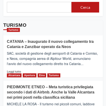
Cerca
TURISMO
Turismo
CATANIA – Inaugurato il nuovo collegamento tra
Catania e Zanzibar operato da Neos
SAC, società di gestione degli aeroporti di Catania e Comiso,
e Neos, compagnia aerea di Alpitour World, annunciano
l'avvio del nuovo collegamento diretto tra Catania...
Leggi
Leggi tutto
di
Alcantara
Apertura
Etna
Turismo
più
su
PIEDIMONTE ETNEO – Meta turistica privilegiata
CATANIA
secondo i dati di Airbnb. Anche la Valle Alcantara
–
nei primi posti nella classifica siciliana
Inaugurato
il
MICHELE LA ROSA - Il turismo nei piccoli comuni, laddove