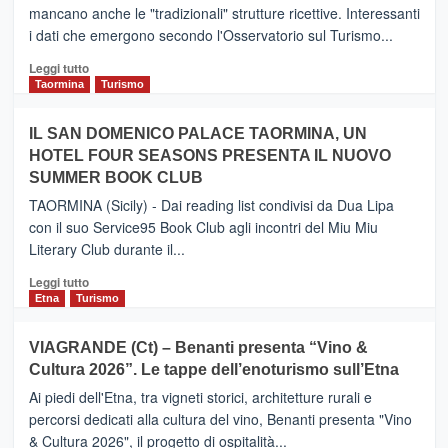
nuovo
mancano anche le "tradizionali" strutture ricettive. Interessanti
collegamento
i dati che emergono secondo l'Osservatorio sul Turismo...
tra
Catania
Leggi
Leggi tutto
e
di
Taormina
Turismo
Zanzibar
più
operato
su
IL SAN DOMENICO PALACE TAORMINA, UN
da
PIEDIMONTE
Neos
HOTEL FOUR SEASONS PRESENTA IL NUOVO
ETNEO
SUMMER BOOK CLUB
–
Meta
TAORMINA (Sicily) - Dai reading list condivisi da Dua Lipa
turistica
con il suo Service95 Book Club agli incontri del Miu Miu
privilegiata
Literary Club durante il...
secondo
i
Leggi
Leggi tutto
dati
di
Etna
Turismo
di
più
Airbnb.
su
VIAGRANDE (Ct) – Benanti presenta “Vino &
Anche
IL
la
Cultura 2026”. Le tappe dell’enoturismo sull’Etna
SAN
Valle
DOMENICO
Ai piedi dell'Etna, tra vigneti storici, architetture rurali e
Alcantara
PALACE
percorsi dedicati alla cultura del vino, Benanti presenta "Vino
nei
TAORMINA,
& Cultura 2026", il progetto di ospitalità...
primi