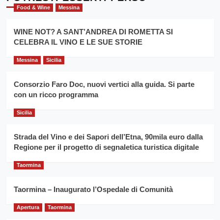
evento
Giarre
Food & Wine
Messina
per
Montesalice
promuovere
Milo:
la
WINE NOT? A SANT’ANDREA DI ROMETTA SI
per
filiera
CELEBRA IL VINO E LE SUE STORIE
il
del
secondo
grano
anno
Messina
Sicilia
duro
consecutivo
siciliano
vince
Consorzio Faro Doc, nuovi vertici alla guida. Si parte
Franco
con un ricco programma
Caruso
Sicilia
Strada del Vino e dei Sapori dell’Etna, 90mila euro dalla
Regione per il progetto di segnaletica turistica digitale
Taormina
Taormina – Inaugurato l’Ospedale di Comunità
Apertura
Taormina