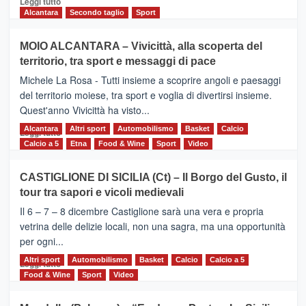
Leggi tutto
di
Alcantara
Secondo taglio
Sport
più
su
MOIO ALCANTARA – Vivicittà, alla scoperta del
Torna
territorio, tra sport e messaggi di pace
la
Supermaratona
Michele La Rosa - Tutti insieme a scoprire angoli e paesaggi
dell’Etna
del territorio moiese, tra sport e voglia di divertirsi insieme.
Quest'anno Vivicittà ha visto...
Alcantara
Leggi
Altri sport
Automobilismo
Basket
Calcio
Leggi tutto
di
Calcio a 5
Etna
Food & Wine
Sport
Video
più
su
CASTIGLIONE DI SICILIA (Ct) – Il Borgo del Gusto, il
MOIO
tour tra sapori e vicoli medievali
ALCANTARA
–
Il 6 – 7 – 8 dicembre Castiglione sarà una vera e propria
Vivicittà,
vetrina delle delizie locali, non una sagra, ma una opportunità
alla
per ogni...
scoperta
del
Altri sport
Leggi
Automobilismo
Basket
Calcio
Calcio a 5
Leggi tutto
territorio,
di
Food & Wine
Sport
Video
tra
più
sport
su