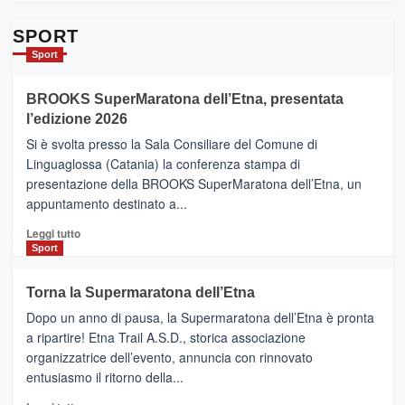
su
Da
SPORT
Catania
Sport
ad
Helsinki
BROOKS SuperMaratona dell’Etna, presentata
con
la
l’edizione 2026
Finnair.
Si è svolta presso la Sala Consiliare del Comune di
Al
Linguaglossa (Catania) la conferenza stampa di
via
presentazione della BROOKS SuperMaratona dell’Etna, un
i
appuntamento destinato a...
collegamenti
Leggi
Leggi tutto
di
Sport
più
su
Torna la Supermaratona dell’Etna
BROOKS
Dopo un anno di pausa, la Supermaratona dell’Etna è pronta
SuperMaratona
dell’Etna,
a ripartire! Etna Trail A.S.D., storica associazione
presentata
organizzatrice dell’evento, annuncia con rinnovato
l’edizione
entusiasmo il ritorno della...
2026
Leggi