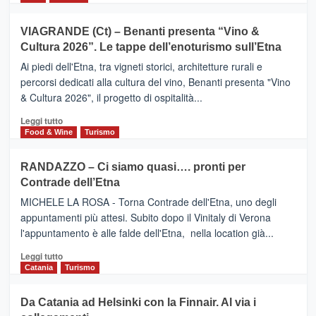
di
più
Airbnb.
su
VIAGRANDE (Ct) – Benanti presenta “Vino &
Anche
IL
la
Cultura 2026”. Le tappe dell’enoturismo sull’Etna
SAN
Valle
DOMENICO
Ai piedi dell'Etna, tra vigneti storici, architetture rurali e
Alcantara
PALACE
percorsi dedicati alla cultura del vino, Benanti presenta "Vino
nei
TAORMINA,
& Cultura 2026", il progetto di ospitalità...
primi
UN
posti
HOTEL
Leggi
Leggi tutto
nella
FOUR
di
Food & Wine
Turismo
classifica
SEASONS
più
siciliana
PRESENTA
su
RANDAZZO – Ci siamo quasi…. pronti per
IL
VIAGRANDE
Contrade dell’Etna
NUOVO
(Ct)
SUMMER
–
MICHELE LA ROSA - Torna Contrade dell'Etna, uno degli
BOOK
Benanti
appuntamenti più attesi. Subito dopo il Vinitaly di Verona
CLUB
presenta
l'appuntamento è alle falde dell'Etna, nella location già...
“Vino
&
Leggi
Leggi tutto
Cultura
di
Catania
Turismo
2026”.
più
Le
su
Da Catania ad Helsinki con la Finnair. Al via i
tappe
RANDAZZO