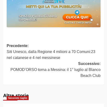
Navigazione
Precedente:
Siti Unesco, dalla Regione 4 milioni a 70 Comuni:23
articolo
nel catanese e 4 nel messinese
Successivo:
POMOD’ORSO torna a Messina: il 1° luglio al Blanco
Beach Club
Altre storie
Secondo taglio