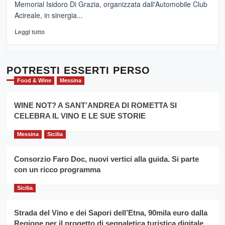
Memorial Isidoro Di Grazia, organizzata dall'Automobile Club
Pasta
Acireale, in sinergia...
–
La
Leggi
Leggi tutto
Sicilia
di
al
più
Dente”,
su
l’
Cronoscalata
POTRESTI ESSERTI PERSO
evento
Giarre
Food & Wine
Messina
per
Montesalice
promuovere
Milo:
la
WINE NOT? A SANT’ANDREA DI ROMETTA SI
per
filiera
CELEBRA IL VINO E LE SUE STORIE
il
del
secondo
grano
anno
Messina
Sicilia
duro
consecutivo
siciliano
vince
Consorzio Faro Doc, nuovi vertici alla guida. Si parte
Franco
con un ricco programma
Caruso
Sicilia
Strada del Vino e dei Sapori dell’Etna, 90mila euro dalla
Regione per il progetto di segnaletica turistica digitale