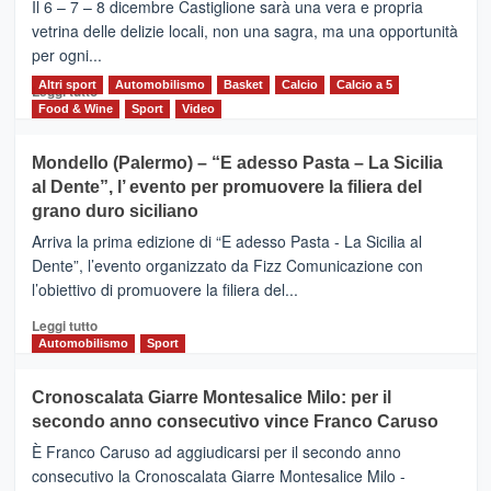
–
Il 6 – 7 – 8 dicembre Castiglione sarà una vera e propria
Vivicittà,
vetrina delle delizie locali, non una sagra, ma una opportunità
alla
per ogni...
scoperta
del
Altri sport
Leggi
Automobilismo
Basket
Calcio
Calcio a 5
Leggi tutto
territorio,
di
Food & Wine
Sport
Video
tra
più
sport
su
Mondello (Palermo) – “E adesso Pasta – La Sicilia
e
CASTIGLIONE
al Dente”, l’ evento per promuovere la filiera del
messaggi
DI
di
grano duro siciliano
SICILIA
pace
(Ct)
Arriva la prima edizione di “E adesso Pasta - La Sicilia al
–
Dente”, l’evento organizzato da Fizz Comunicazione con
Il
l’obiettivo di promuovere la filiera del...
Borgo
del
Leggi
Leggi tutto
Gusto,
di
Automobilismo
Sport
il
più
tour
su
Cronoscalata Giarre Montesalice Milo: per il
tra
Mondello
sapori
secondo anno consecutivo vince Franco Caruso
(Palermo)
e
–
È Franco Caruso ad aggiudicarsi per il secondo anno
vicoli
“E
consecutivo la Cronoscalata Giarre Montesalice Milo -
medievali
adesso