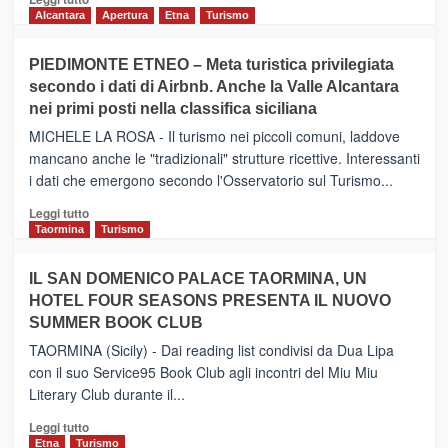
di
Alcantara
Apertura
Etna
Turismo
più
su
PIEDIMONTE ETNEO – Meta turistica privilegiata
CATANIA
secondo i dati di Airbnb. Anche la Valle Alcantara
–
nei primi posti nella classifica siciliana
Inaugurato
il
MICHELE LA ROSA - Il turismo nei piccoli comuni, laddove
nuovo
mancano anche le "tradizionali" strutture ricettive. Interessanti
collegamento
i dati che emergono secondo l'Osservatorio sul Turismo...
tra
Catania
Leggi
Leggi tutto
e
di
Taormina
Turismo
Zanzibar
più
operato
su
IL SAN DOMENICO PALACE TAORMINA, UN
da
PIEDIMONTE
Neos
HOTEL FOUR SEASONS PRESENTA IL NUOVO
ETNEO
SUMMER BOOK CLUB
–
Meta
TAORMINA (Sicily) - Dai reading list condivisi da Dua Lipa
turistica
con il suo Service95 Book Club agli incontri del Miu Miu
privilegiata
Literary Club durante il...
secondo
i
Leggi
Leggi tutto
dati
di
Etna
Turismo