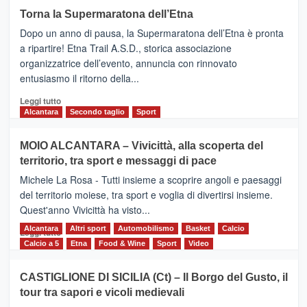
su
Torna la Supermaratona dell’Etna
BROOKS
Dopo un anno di pausa, la Supermaratona dell’Etna è pronta
SuperMaratona
dell’Etna,
a ripartire! Etna Trail A.S.D., storica associazione
presentata
organizzatrice dell’evento, annuncia con rinnovato
l’edizione
entusiasmo il ritorno della...
2026
Leggi
Leggi tutto
di
Alcantara
Secondo taglio
Sport
più
su
MOIO ALCANTARA – Vivicittà, alla scoperta del
Torna
territorio, tra sport e messaggi di pace
la
Supermaratona
Michele La Rosa - Tutti insieme a scoprire angoli e paesaggi
dell’Etna
del territorio moiese, tra sport e voglia di divertirsi insieme.
Quest'anno Vivicittà ha visto...
Alcantara
Leggi
Altri sport
Automobilismo
Basket
Calcio
Leggi tutto
di
Calcio a 5
Etna
Food & Wine
Sport
Video
più
su
CASTIGLIONE DI SICILIA (Ct) – Il Borgo del Gusto, il
MOIO
tour tra sapori e vicoli medievali
ALCANTARA