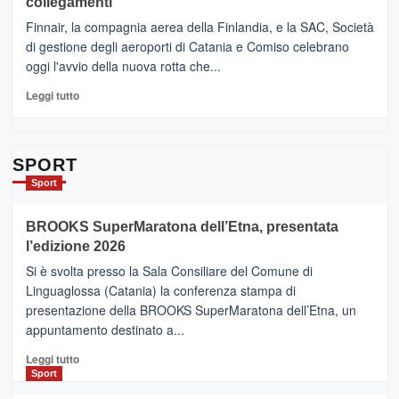
collegamenti
dell’enoturismo
–
sull’Etna
Ci
Finnair, la compagnia aerea della Finlandia, e la SAC, Società
siamo
di gestione degli aeroporti di Catania e Comiso celebrano
quasi….
oggi l'avvio della nuova rotta che...
pronti
per
Leggi
Leggi tutto
Contrade
di
dell’Etna
più
su
Da
SPORT
Catania
Sport
ad
Helsinki
BROOKS SuperMaratona dell’Etna, presentata
con
la
l’edizione 2026
Finnair.
Si è svolta presso la Sala Consiliare del Comune di
Al
Linguaglossa (Catania) la conferenza stampa di
via
presentazione della BROOKS SuperMaratona dell’Etna, un
i
appuntamento destinato a...
collegamenti
Leggi
Leggi tutto
di
Sport
più