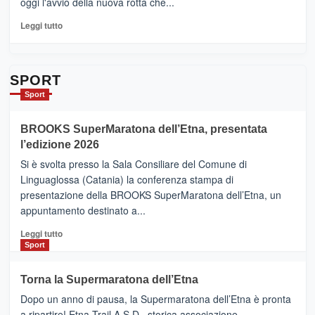
oggi l'avvio della nuova rotta che...
pronti
per
Leggi
Leggi tutto
Contrade
di
dell’Etna
più
su
Da
SPORT
Catania
Sport
ad
Helsinki
BROOKS SuperMaratona dell’Etna, presentata
con
la
l’edizione 2026
Finnair.
Si è svolta presso la Sala Consiliare del Comune di
Al
Linguaglossa (Catania) la conferenza stampa di
via
presentazione della BROOKS SuperMaratona dell’Etna, un
i
appuntamento destinato a...
collegamenti
Leggi
Leggi tutto
di
Sport
più
su
Torna la Supermaratona dell’Etna
BROOKS
Dopo un anno di pausa, la Supermaratona dell’Etna è pronta
SuperMaratona
dell’Etna,
a ripartire! Etna Trail A.S.D., storica associazione