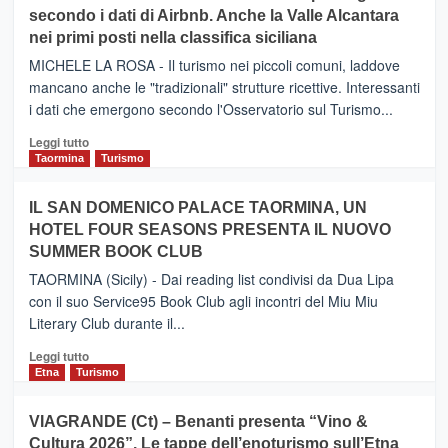
CATANIA
secondo i dati di Airbnb. Anche la Valle Alcantara
–
nei primi posti nella classifica siciliana
Inaugurato
il
MICHELE LA ROSA - Il turismo nei piccoli comuni, laddove
nuovo
mancano anche le "tradizionali" strutture ricettive. Interessanti
collegamento
i dati che emergono secondo l'Osservatorio sul Turismo...
tra
Catania
Leggi
Leggi tutto
e
di
Taormina
Turismo
Zanzibar
più
operato
su
IL SAN DOMENICO PALACE TAORMINA, UN
da
PIEDIMONTE
Neos
HOTEL FOUR SEASONS PRESENTA IL NUOVO
ETNEO
SUMMER BOOK CLUB
–
Meta
TAORMINA (Sicily) - Dai reading list condivisi da Dua Lipa
turistica
con il suo Service95 Book Club agli incontri del Miu Miu
privilegiata
Literary Club durante il...
secondo
i
Leggi
Leggi tutto
dati
di
Etna
Turismo
di
più
Airbnb.
su
VIAGRANDE (Ct) – Benanti presenta “Vino &
Anche
IL
la
Cultura 2026”. Le tappe dell’enoturismo sull’Etna
SAN