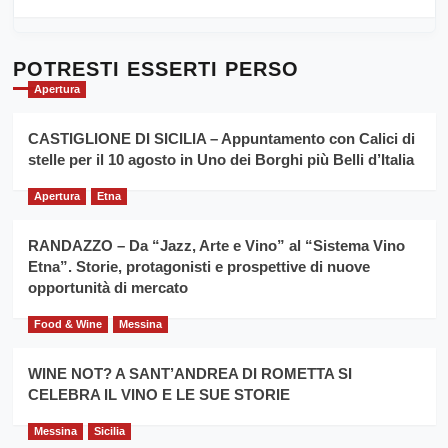
Sicilia
di
al
più
Dente”,
su
l’
Cronoscalata
POTRESTI ESSERTI PERSO
evento
Giarre
Apertura
per
Montesalice
promuovere
Milo:
la
CASTIGLIONE DI SICILIA – Appuntamento con Calici di
per
filiera
stelle per il 10 agosto in Uno dei Borghi più Belli d’Italia
il
del
secondo
grano
anno
Apertura
Etna
duro
consecutivo
siciliano
vince
RANDAZZO – Da “Jazz, Arte e Vino” al “Sistema Vino
Franco
Etna”. Storie, protagonisti e prospettive di nuove
Caruso
opportunità di mercato
Food & Wine
Messina
WINE NOT? A SANT’ANDREA DI ROMETTA SI
CELEBRA IL VINO E LE SUE STORIE
Messina
Sicilia