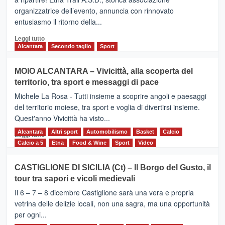
presentata
organizzatrice dell’evento, annuncia con rinnovato
l’edizione
entusiasmo il ritorno della...
2026
Leggi
Leggi tutto
di
Alcantara
Secondo taglio
Sport
più
su
MOIO ALCANTARA – Vivicittà, alla scoperta del
Torna
territorio, tra sport e messaggi di pace
la
Supermaratona
Michele La Rosa - Tutti insieme a scoprire angoli e paesaggi
dell’Etna
del territorio moiese, tra sport e voglia di divertirsi insieme.
Quest'anno Vivicittà ha visto...
Alcantara
Leggi
Altri sport
Automobilismo
Basket
Calcio
Leggi tutto
di
Calcio a 5
Etna
Food & Wine
Sport
Video
più
su
CASTIGLIONE DI SICILIA (Ct) – Il Borgo del Gusto, il
MOIO
tour tra sapori e vicoli medievali
ALCANTARA
–
Il 6 – 7 – 8 dicembre Castiglione sarà una vera e propria
Vivicittà,
vetrina delle delizie locali, non una sagra, ma una opportunità
alla
per ogni...
scoperta