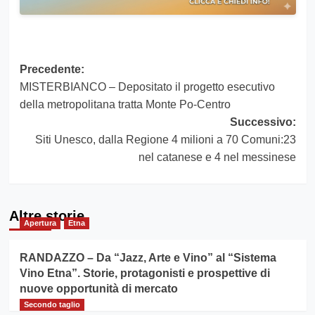
Navigazione
Precedente:
MISTERBIANCO – Depositato il progetto esecutivo
articolo
della metropolitana tratta Monte Po-Centro
Successivo:
Siti Unesco, dalla Regione 4 milioni a 70 Comuni:23
nel catanese e 4 nel messinese
Altre storie
Apertura
Etna
RANDAZZO – Da “Jazz, Arte e Vino” al “Sistema
Vino Etna”. Storie, protagonisti e prospettive di
nuove opportunità di mercato
Secondo taglio