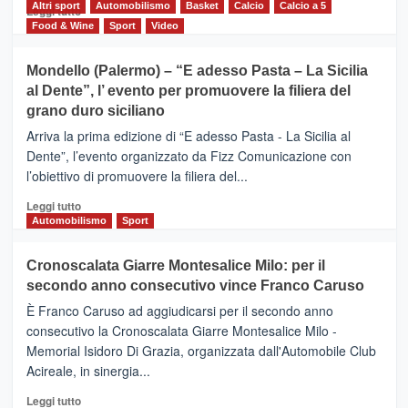
del
Altri sport
Leggi
Automobilismo
Basket
Calcio
Calcio a 5
Leggi tutto
territorio,
di
Food & Wine
Sport
Video
tra
più
sport
su
Mondello (Palermo) – “E adesso Pasta – La Sicilia
e
CASTIGLIONE
al Dente”, l’ evento per promuovere la filiera del
messaggi
DI
di
grano duro siciliano
SICILIA
pace
(Ct)
Arriva la prima edizione di “E adesso Pasta - La Sicilia al
–
Dente”, l’evento organizzato da Fizz Comunicazione con
Il
l’obiettivo di promuovere la filiera del...
Borgo
del
Leggi
Leggi tutto
Gusto,
di
Automobilismo
Sport
il
più
tour
su
Cronoscalata Giarre Montesalice Milo: per il
tra
Mondello
sapori
secondo anno consecutivo vince Franco Caruso
(Palermo)
e
–
È Franco Caruso ad aggiudicarsi per il secondo anno
vicoli
“E
consecutivo la Cronoscalata Giarre Montesalice Milo -
medievali
adesso
Memorial Isidoro Di Grazia, organizzata dall'Automobile Club
Pasta
Acireale, in sinergia...
–
La
Leggi
Leggi tutto