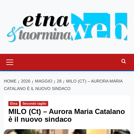
Vai
al
contenuto
Menu
principale
HOME
2026
MAGGIO
28
MILO (CT) – AURORA MARIA
CATALANO È IL NUOVO SINDACO
Etna
Secondo taglio
MILO (Ct) – Aurora Maria Catalano
è il nuovo sindaco