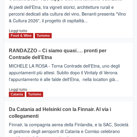
Valle
DOMENICO
Ai piedi dell'Etna, tra vigneti storici, architetture rurali e
Alcantara
PALACE
percorsi dedicati alla cultura del vino, Benanti presenta "Vino
nei
TAORMINA,
& Cultura 2026", il progetto di ospitalità...
primi
UN
posti
HOTEL
Leggi
Leggi tutto
nella
FOUR
di
Food & Wine
Turismo
classifica
SEASONS
più
siciliana
PRESENTA
su
RANDAZZO – Ci siamo quasi…. pronti per
IL
VIAGRANDE
Contrade dell’Etna
NUOVO
(Ct)
SUMMER
–
MICHELE LA ROSA - Torna Contrade dell'Etna, uno degli
BOOK
Benanti
appuntamenti più attesi. Subito dopo il Vinitaly di Verona
CLUB
presenta
l'appuntamento è alle falde dell'Etna, nella location già...
“Vino
&
Leggi
Leggi tutto
Cultura
di
Catania
Turismo
2026”.
più
Le
su
Da Catania ad Helsinki con la Finnair. Al via i
tappe
RANDAZZO
collegamenti
dell’enoturismo
–
sull’Etna
Ci
Finnair, la compagnia aerea della Finlandia, e la SAC, Società
siamo
di gestione degli aeroporti di Catania e Comiso celebrano
quasi….