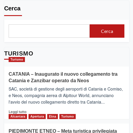
Cerca
Cerca
TURISMO
Turismo
CATANIA – Inaugurato il nuovo collegamento tra
Catania e Zanzibar operato da Neos
SAC, società di gestione degli aeroporti di Catania e Comiso,
e Neos, compagnia aerea di Alpitour World, annunciano
l'avvio del nuovo collegamento diretto tra Catania...
Leggi
Leggi tutto
di
Alcantara
Apertura
Etna
Turismo
più
su
PIEDIMONTE ETNEO – Meta turistica privilegiata