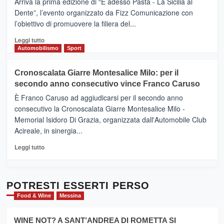
Arriva la prima edizione di “E adesso Pasta - La Sicilia al
–
Dente”, l’evento organizzato da Fizz Comunicazione con
Il
l’obiettivo di promuovere la filiera del...
Borgo
del
Leggi
Leggi tutto
Gusto,
di
Automobilismo
Sport
il
più
tour
su
Cronoscalata Giarre Montesalice Milo: per il
tra
Mondello
sapori
secondo anno consecutivo vince Franco Caruso
(Palermo)
e
–
È Franco Caruso ad aggiudicarsi per il secondo anno
vicoli
“E
consecutivo la Cronoscalata Giarre Montesalice Milo -
medievali
adesso
Memorial Isidoro Di Grazia, organizzata dall'Automobile Club
Pasta
Acireale, in sinergia...
–
La
Leggi
Leggi tutto
Sicilia
di
al
più
Dente”,
su
l’
Cronoscalata
POTRESTI ESSERTI PERSO
evento
Giarre
Food & Wine
Messina
per
Montesalice
promuovere
Milo:
la
WINE NOT? A SANT’ANDREA DI ROMETTA SI
per