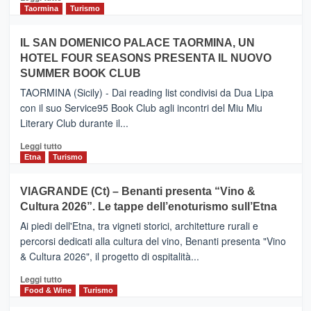
e
di
Taormina
Turismo
Zanzibar
più
operato
su
IL SAN DOMENICO PALACE TAORMINA, UN
da
PIEDIMONTE
Neos
HOTEL FOUR SEASONS PRESENTA IL NUOVO
ETNEO
SUMMER BOOK CLUB
–
Meta
TAORMINA (Sicily) - Dai reading list condivisi da Dua Lipa
turistica
con il suo Service95 Book Club agli incontri del Miu Miu
privilegiata
Literary Club durante il...
secondo
i
Leggi
Leggi tutto
dati
di
Etna
Turismo
di
più
Airbnb.
su
VIAGRANDE (Ct) – Benanti presenta “Vino &
Anche
IL
la
Cultura 2026”. Le tappe dell’enoturismo sull’Etna
SAN
Valle
DOMENICO
Ai piedi dell'Etna, tra vigneti storici, architetture rurali e
Alcantara
PALACE
percorsi dedicati alla cultura del vino, Benanti presenta "Vino
nei
TAORMINA,
& Cultura 2026", il progetto di ospitalità...
primi
UN
posti
HOTEL
Leggi
Leggi tutto
nella
FOUR
di
Food & Wine
Turismo
classifica
SEASONS
più