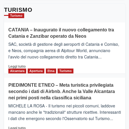
TURISMO
Turismo
CATANIA – Inaugurato il nuovo collegamento tra
Catania e Zanzibar operato da Neos
SAC, società di gestione degli aeroporti di Catania e Comiso,
e Neos, compagnia aerea di Alpitour World, annunciano
l'avvio del nuovo collegamento diretto tra Catania...
Leggi
Leggi tutto
di
Alcantara
Apertura
Etna
Turismo
più
su
PIEDIMONTE ETNEO – Meta turistica privilegiata
CATANIA
secondo i dati di Airbnb. Anche la Valle Alcantara
–
nei primi posti nella classifica siciliana
Inaugurato
il
MICHELE LA ROSA - Il turismo nei piccoli comuni, laddove
nuovo
mancano anche le "tradizionali" strutture ricettive. Interessanti
collegamento
i dati che emergono secondo l'Osservatorio sul Turismo...
tra
Catania
Leggi
Leggi tutto