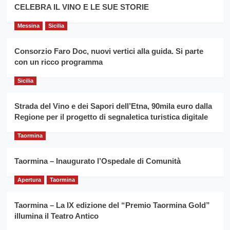
filiera
CELEBRA IL VINO E LE SUE STORIE
il
del
secondo
grano
anno
Messina
Sicilia
duro
consecutivo
siciliano
vince
Consorzio Faro Doc, nuovi vertici alla guida. Si parte
Franco
con un ricco programma
Caruso
Sicilia
Strada del Vino e dei Sapori dell’Etna, 90mila euro dalla
Regione per il progetto di segnaletica turistica digitale
Taormina
Taormina – Inaugurato l’Ospedale di Comunità
Apertura
Taormina
Taormina – La IX edizione del “Premio Taormina Gold”
illumina il Teatro Antico