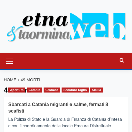
Vai
al
contenuto
Menu
principale
HOME
49 MORTI
49 morti
Apertura
Catania
Cronaca
Secondo taglio
Sicilia
Sbarcati a Catania migranti e salme, fermati 8
scafisti
La Polizia di Stato e la Guardia di Finanza di Catania d’intesa
e con il coordinamento della locale Procura Distrettuale...