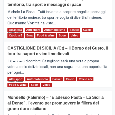
Torna
territorio, tra sport e messaggi di pace
la
Supermaratona
Michele La Rosa - Tutti insieme a scoprire angoli e paesaggi
dell’Etna
del territorio moiese, tra sport e voglia di divertirsi insieme.
Quest'anno Vivicittà ha visto...
Alcantara
Leggi
Altri sport
Automobilismo
Basket
Calcio
Leggi tutto
di
Calcio a 5
Etna
Food & Wine
Sport
Video
più
su
CASTIGLIONE DI SICILIA (Ct) – Il Borgo del Gusto, il
MOIO
tour tra sapori e vicoli medievali
ALCANTARA
–
Il 6 – 7 – 8 dicembre Castiglione sarà una vera e propria
Vivicittà,
vetrina delle delizie locali, non una sagra, ma una opportunità
alla
per ogni...
scoperta
del
Altri sport
Leggi
Automobilismo
Basket
Calcio
Calcio a 5
Leggi tutto
territorio,
di
Food & Wine
Sport
Video
tra
più
sport
su
Mondello (Palermo) – “E adesso Pasta – La Sicilia
e
CASTIGLIONE
al Dente”, l’ evento per promuovere la filiera del
messaggi
DI
di
grano duro siciliano
SICILIA
pace
(Ct)