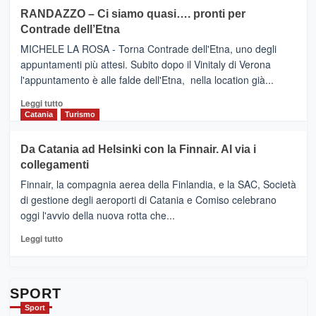
siciliana
PRESENTA
su
RANDAZZO – Ci siamo quasi…. pronti per
IL
VIAGRANDE
Contrade dell’Etna
NUOVO
(Ct)
SUMMER
–
MICHELE LA ROSA - Torna Contrade dell'Etna, uno degli
BOOK
Benanti
appuntamenti più attesi. Subito dopo il Vinitaly di Verona
CLUB
presenta
l'appuntamento è alle falde dell'Etna, nella location già...
“Vino
&
Leggi
Leggi tutto
Cultura
di
Catania
Turismo
2026”.
più
Le
su
Da Catania ad Helsinki con la Finnair. Al via i
tappe
RANDAZZO
collegamenti
dell’enoturismo
–
sull’Etna
Ci
Finnair, la compagnia aerea della Finlandia, e la SAC, Società
siamo
di gestione degli aeroporti di Catania e Comiso celebrano
quasi….
oggi l'avvio della nuova rotta che...
pronti
per
Leggi
Leggi tutto
Contrade
di
dell’Etna
più
su
Da
SPORT
Catania
Sport