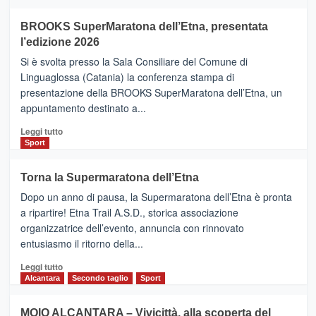
ad
Helsinki
BROOKS SuperMaratona dell’Etna, presentata
con
la
l’edizione 2026
Finnair.
Si è svolta presso la Sala Consiliare del Comune di
Al
Linguaglossa (Catania) la conferenza stampa di
via
presentazione della BROOKS SuperMaratona dell’Etna, un
i
appuntamento destinato a...
collegamenti
Leggi
Leggi tutto
di
Sport
più
su
Torna la Supermaratona dell’Etna
BROOKS
Dopo un anno di pausa, la Supermaratona dell’Etna è pronta
SuperMaratona
dell’Etna,
a ripartire! Etna Trail A.S.D., storica associazione
presentata
organizzatrice dell’evento, annuncia con rinnovato
l’edizione
entusiasmo il ritorno della...
2026
Leggi
Leggi tutto
di
Alcantara
Secondo taglio
Sport
più
su
MOIO ALCANTARA – Vivicittà, alla scoperta del