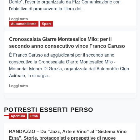
Dente”, l’evento organizzato da Fizz Comunicazione con
Il
l’obiettivo di promuovere la filiera del...
Borgo
del
Leggi
Leggi tutto
Gusto,
di
Automobilismo
Sport
il
più
tour
su
Cronoscalata Giarre Montesalice Milo: per il
tra
Mondello
sapori
secondo anno consecutivo vince Franco Caruso
(Palermo)
e
–
È Franco Caruso ad aggiudicarsi per il secondo anno
vicoli
“E
consecutivo la Cronoscalata Giarre Montesalice Milo -
medievali
adesso
Memorial Isidoro Di Grazia, organizzata dall'Automobile Club
Pasta
Acireale, in sinergia...
–
La
Leggi
Leggi tutto
Sicilia
di
al
più
Dente”,
su
l’
Cronoscalata
POTRESTI ESSERTI PERSO
evento
Giarre
Apertura
Etna
per
Montesalice
promuovere
Milo:
la
RANDAZZO – Da “Jazz, Arte e Vino” al “Sistema Vino
per
filiera
Etna”. Storie, protagonisti e prospettive di nuove
il