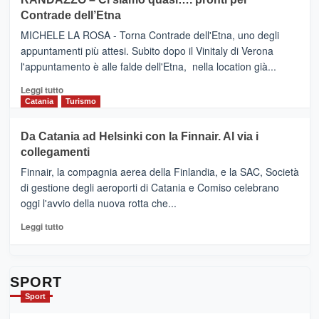
IL
VIAGRANDE
Contrade dell’Etna
NUOVO
(Ct)
SUMMER
–
MICHELE LA ROSA - Torna Contrade dell'Etna, uno degli
BOOK
Benanti
appuntamenti più attesi. Subito dopo il Vinitaly di Verona
CLUB
presenta
l'appuntamento è alle falde dell'Etna, nella location già...
“Vino
&
Leggi
Leggi tutto
Cultura
di
Catania
Turismo
2026”.
più
Le
su
Da Catania ad Helsinki con la Finnair. Al via i
tappe
RANDAZZO
collegamenti
dell’enoturismo
–
sull’Etna
Ci
Finnair, la compagnia aerea della Finlandia, e la SAC, Società
siamo
di gestione degli aeroporti di Catania e Comiso celebrano
quasi….
oggi l'avvio della nuova rotta che...
pronti
per
Leggi
Leggi tutto
Contrade
di
dell’Etna
più
su
Da
SPORT
Catania
Sport
ad
Helsinki