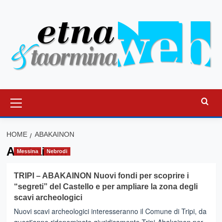
Vai
al
contenuto
Menu
principale
HOME
ABAKAINON
Abakainon
Messina
Nebrodi
TRIPI – ABAKAINON Nuovi fondi per scoprire i
“segreti” del Castello e per ampliare la zona degli
scavi archeologici
Nuovi scavi archeologici interesseranno il Comune di Tripi, da