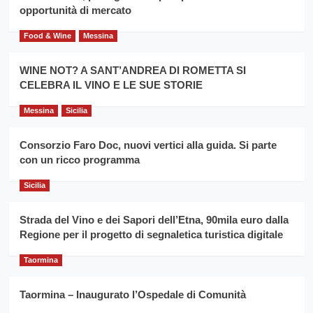
del
secondo
opportunità di mercato
grano
anno
duro
consecutivo
Food & Wine
Messina
siciliano
vince
Franco
WINE NOT? A SANT’ANDREA DI ROMETTA SI
Caruso
CELEBRA IL VINO E LE SUE STORIE
Messina
Sicilia
Consorzio Faro Doc, nuovi vertici alla guida. Si parte
con un ricco programma
Sicilia
Strada del Vino e dei Sapori dell’Etna, 90mila euro dalla
Regione per il progetto di segnaletica turistica digitale
Taormina
Taormina – Inaugurato l’Ospedale di Comunità