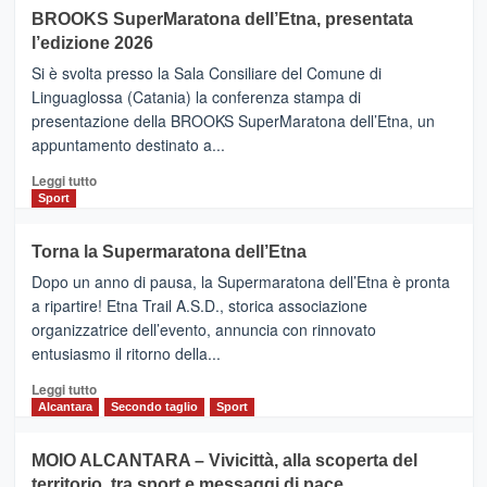
BROOKS SuperMaratona dell’Etna, presentata
con
la
l’edizione 2026
Finnair.
Si è svolta presso la Sala Consiliare del Comune di
Al
Linguaglossa (Catania) la conferenza stampa di
via
presentazione della BROOKS SuperMaratona dell’Etna, un
i
appuntamento destinato a...
collegamenti
Leggi
Leggi tutto
di
Sport
più
su
Torna la Supermaratona dell’Etna
BROOKS
Dopo un anno di pausa, la Supermaratona dell’Etna è pronta
SuperMaratona
dell’Etna,
a ripartire! Etna Trail A.S.D., storica associazione
presentata
organizzatrice dell’evento, annuncia con rinnovato
l’edizione
entusiasmo il ritorno della...
2026
Leggi
Leggi tutto
di
Alcantara
Secondo taglio
Sport
più
su
MOIO ALCANTARA – Vivicittà, alla scoperta del
Torna
territorio, tra sport e messaggi di pace