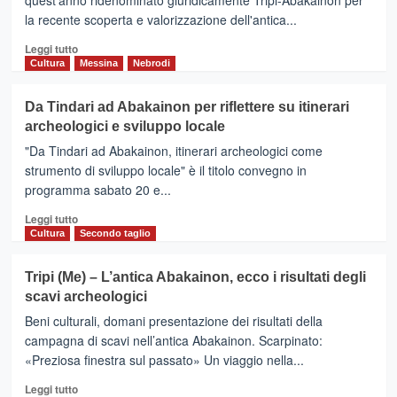
quest'anno ridenominato giuridicamente Tripi-Abakainon per
la recente scoperta e valorizzazione dell'antica...
Leggi
Leggi tutto
di
Cultura
Messina
Nebrodi
più
su
Da Tindari ad Abakainon per riflettere su itinerari
TRIPI
archeologici e sviluppo locale
–
ABAKAINON
"Da Tindari ad Abakainon, itinerari archeologici come
Nuovi
strumento di sviluppo locale" è il titolo convegno in
fondi
programma sabato 20 e...
per
scoprire
Leggi
Leggi tutto
i
di
Cultura
Secondo taglio
“segreti”
più
del
su
Tripi (Me) – L’antica Abakainon, ecco i risultati degli
Castello
Da
scavi archeologici
e
Tindari
per
ad
Beni culturali, domani presentazione dei risultati della
ampliare
Abakainon
campagna di scavi nell’antica Abakainon. Scarpinato:
la
per
«Preziosa finestra sul passato» Un viaggio nella...
zona
riflettere
degli
su
Leggi
Leggi tutto