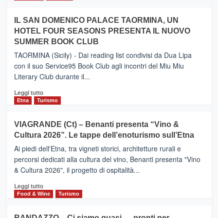
Zanzibar
più
operato
su
IL SAN DOMENICO PALACE TAORMINA, UN
da
PIEDIMONTE
Neos
HOTEL FOUR SEASONS PRESENTA IL NUOVO
ETNEO
SUMMER BOOK CLUB
–
Meta
TAORMINA (Sicily) - Dai reading list condivisi da Dua Lipa
turistica
con il suo Service95 Book Club agli incontri del Miu Miu
privilegiata
Literary Club durante il...
secondo
i
Leggi
Leggi tutto
dati
di
Etna
Turismo
di
più
Airbnb.
su
VIAGRANDE (Ct) – Benanti presenta “Vino &
Anche
IL
la
Cultura 2026”. Le tappe dell’enoturismo sull’Etna
SAN
Valle
DOMENICO
Ai piedi dell'Etna, tra vigneti storici, architetture rurali e
Alcantara
PALACE
percorsi dedicati alla cultura del vino, Benanti presenta "Vino
nei
TAORMINA,
& Cultura 2026", il progetto di ospitalità...
primi
UN
posti
HOTEL
Leggi
Leggi tutto
nella
FOUR
di
Food & Wine
Turismo
classifica
SEASONS
più
siciliana
PRESENTA
su
RANDAZZO – Ci siamo quasi…. pronti per