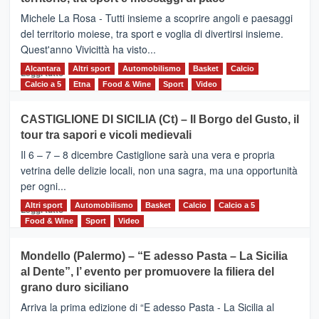
la
Supermaratona
Michele La Rosa - Tutti insieme a scoprire angoli e paesaggi
dell’Etna
del territorio moiese, tra sport e voglia di divertirsi insieme.
Quest'anno Vivicittà ha visto...
Alcantara
Leggi
Altri sport
Automobilismo
Basket
Calcio
Leggi tutto
di
Calcio a 5
Etna
Food & Wine
Sport
Video
più
su
CASTIGLIONE DI SICILIA (Ct) – Il Borgo del Gusto, il
MOIO
tour tra sapori e vicoli medievali
ALCANTARA
–
Il 6 – 7 – 8 dicembre Castiglione sarà una vera e propria
Vivicittà,
vetrina delle delizie locali, non una sagra, ma una opportunità
alla
per ogni...
scoperta
del
Altri sport
Leggi
Automobilismo
Basket
Calcio
Calcio a 5
Leggi tutto
territorio,
di
Food & Wine
Sport
Video
tra
più
sport
su
Mondello (Palermo) – “E adesso Pasta – La Sicilia
e
CASTIGLIONE
al Dente”, l’ evento per promuovere la filiera del
messaggi
DI
di
grano duro siciliano
SICILIA
pace
(Ct)
Arriva la prima edizione di “E adesso Pasta - La Sicilia al
–