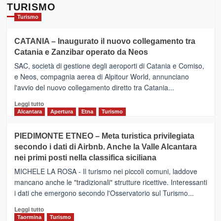
TURISMO
Turismo
CATANIA – Inaugurato il nuovo collegamento tra
Catania e Zanzibar operato da Neos
SAC, società di gestione degli aeroporti di Catania e Comiso,
e Neos, compagnia aerea di Alpitour World, annunciano
l'avvio del nuovo collegamento diretto tra Catania...
Leggi
Leggi tutto
di
Alcantara
Apertura
Etna
Turismo
più
su
PIEDIMONTE ETNEO – Meta turistica privilegiata
CATANIA
secondo i dati di Airbnb. Anche la Valle Alcantara
–
nei primi posti nella classifica siciliana
Inaugurato
il
MICHELE LA ROSA - Il turismo nei piccoli comuni, laddove
nuovo
mancano anche le "tradizionali" strutture ricettive. Interessanti
collegamento
i dati che emergono secondo l'Osservatorio sul Turismo...
tra
Catania
Leggi
Leggi tutto
e
di
Taormina
Turismo