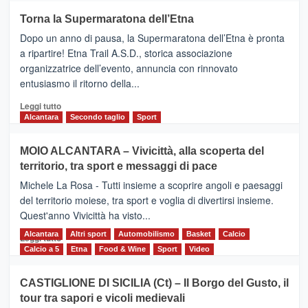
su
Torna la Supermaratona dell’Etna
BROOKS
Dopo un anno di pausa, la Supermaratona dell’Etna è pronta
SuperMaratona
dell’Etna,
a ripartire! Etna Trail A.S.D., storica associazione
presentata
organizzatrice dell’evento, annuncia con rinnovato
l’edizione
entusiasmo il ritorno della...
2026
Leggi
Leggi tutto
di
Alcantara
Secondo taglio
Sport
più
su
MOIO ALCANTARA – Vivicittà, alla scoperta del
Torna
territorio, tra sport e messaggi di pace
la
Supermaratona
Michele La Rosa - Tutti insieme a scoprire angoli e paesaggi
dell’Etna
del territorio moiese, tra sport e voglia di divertirsi insieme.
Quest'anno Vivicittà ha visto...
Alcantara
Leggi
Altri sport
Automobilismo
Basket
Calcio
Leggi tutto
di
Calcio a 5
Etna
Food & Wine
Sport
Video
più
su
CASTIGLIONE DI SICILIA (Ct) – Il Borgo del Gusto, il
MOIO
tour tra sapori e vicoli medievali
ALCANTARA