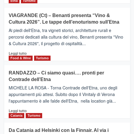
di
Etna
Turismo
di
più
Airbnb.
su
VIAGRANDE (Ct) – Benanti presenta “Vino &
Anche
IL
la
Cultura 2026”. Le tappe dell’enoturismo sull’Etna
SAN
Valle
DOMENICO
Ai piedi dell'Etna, tra vigneti storici, architetture rurali e
Alcantara
PALACE
percorsi dedicati alla cultura del vino, Benanti presenta "Vino
nei
TAORMINA,
& Cultura 2026", il progetto di ospitalità...
primi
UN
posti
HOTEL
Leggi
Leggi tutto
nella
FOUR
di
Food & Wine
Turismo
classifica
SEASONS
più
siciliana
PRESENTA
su
RANDAZZO – Ci siamo quasi…. pronti per
IL
VIAGRANDE
Contrade dell’Etna
NUOVO
(Ct)
SUMMER
–
MICHELE LA ROSA - Torna Contrade dell'Etna, uno degli
BOOK
Benanti
appuntamenti più attesi. Subito dopo il Vinitaly di Verona
CLUB
presenta
l'appuntamento è alle falde dell'Etna, nella location già...
“Vino
&
Leggi
Leggi tutto
Cultura
di
Catania
Turismo
2026”.
più
Le
su
Da Catania ad Helsinki con la Finnair. Al via i
tappe
RANDAZZO