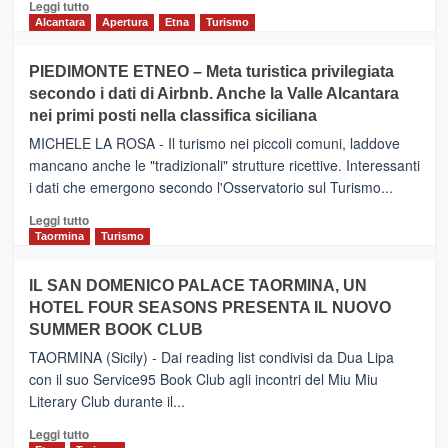
Leggi
Leggi tutto
di
Alcantara
Apertura
Etna
Turismo
più
su
PIEDIMONTE ETNEO – Meta turistica privilegiata
CATANIA
secondo i dati di Airbnb. Anche la Valle Alcantara
–
nei primi posti nella classifica siciliana
Inaugurato
il
MICHELE LA ROSA - Il turismo nei piccoli comuni, laddove
nuovo
mancano anche le "tradizionali" strutture ricettive. Interessanti
collegamento
i dati che emergono secondo l'Osservatorio sul Turismo...
tra
Catania
Leggi
Leggi tutto
e
di
Taormina
Turismo
Zanzibar
più
operato
su
IL SAN DOMENICO PALACE TAORMINA, UN
da
PIEDIMONTE
Neos
HOTEL FOUR SEASONS PRESENTA IL NUOVO
ETNEO
SUMMER BOOK CLUB
–
Meta
TAORMINA (Sicily) - Dai reading list condivisi da Dua Lipa
turistica
con il suo Service95 Book Club agli incontri del Miu Miu
privilegiata
Literary Club durante il...
secondo
i
Leggi
Leggi tutto
dati