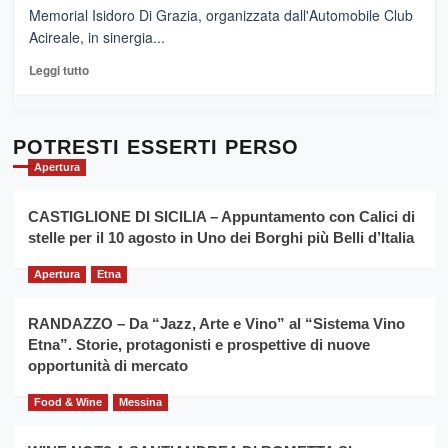
adesso
Memorial Isidoro Di Grazia, organizzata dall'Automobile Club
Pasta
Acireale, in sinergia...
–
La
Leggi
Leggi tutto
Sicilia
di
al
più
Dente”,
su
l’
Cronoscalata
POTRESTI ESSERTI PERSO
evento
Giarre
Apertura
per
Montesalice
promuovere
Milo:
la
CASTIGLIONE DI SICILIA – Appuntamento con Calici di
per
filiera
stelle per il 10 agosto in Uno dei Borghi più Belli d’Italia
il
del
secondo
grano
anno
Apertura
Etna
duro
consecutivo
siciliano
vince
RANDAZZO – Da “Jazz, Arte e Vino” al “Sistema Vino
Franco
Etna”. Storie, protagonisti e prospettive di nuove
Caruso
opportunità di mercato
Food & Wine
Messina