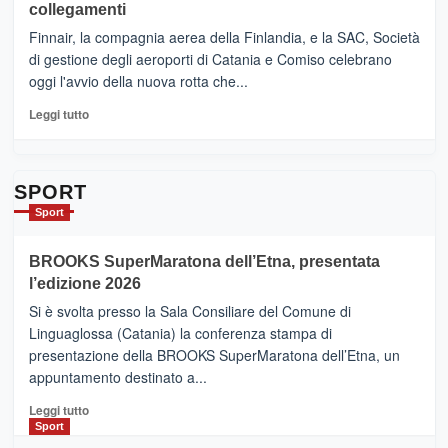
collegamenti
dell’enoturismo
–
sull’Etna
Ci
Finnair, la compagnia aerea della Finlandia, e la SAC, Società
siamo
di gestione degli aeroporti di Catania e Comiso celebrano
quasi….
oggi l'avvio della nuova rotta che...
pronti
per
Leggi
Leggi tutto
Contrade
di
dell’Etna
più
su
Da
SPORT
Catania
Sport
ad
Helsinki
BROOKS SuperMaratona dell’Etna, presentata
con
la
l’edizione 2026
Finnair.
Si è svolta presso la Sala Consiliare del Comune di
Al
Linguaglossa (Catania) la conferenza stampa di
via
presentazione della BROOKS SuperMaratona dell’Etna, un
i
appuntamento destinato a...
collegamenti
Leggi
Leggi tutto
di
Sport
più