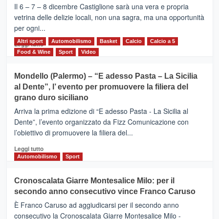
–
Il 6 – 7 – 8 dicembre Castiglione sarà una vera e propria
Vivicittà,
vetrina delle delizie locali, non una sagra, ma una opportunità
alla
per ogni...
scoperta
del
Altri sport
Leggi
Automobilismo
Basket
Calcio
Calcio a 5
Leggi tutto
territorio,
di
Food & Wine
Sport
Video
tra
più
sport
su
Mondello (Palermo) – “E adesso Pasta – La Sicilia
e
CASTIGLIONE
al Dente”, l’ evento per promuovere la filiera del
messaggi
DI
di
grano duro siciliano
SICILIA
pace
(Ct)
Arriva la prima edizione di “E adesso Pasta - La Sicilia al
–
Dente”, l’evento organizzato da Fizz Comunicazione con
Il
l’obiettivo di promuovere la filiera del...
Borgo
del
Leggi
Leggi tutto
Gusto,
di
Automobilismo
Sport
il
più
tour
su
Cronoscalata Giarre Montesalice Milo: per il
tra
Mondello
sapori
secondo anno consecutivo vince Franco Caruso
(Palermo)
e
–
È Franco Caruso ad aggiudicarsi per il secondo anno
vicoli
“E
consecutivo la Cronoscalata Giarre Montesalice Milo -
medievali