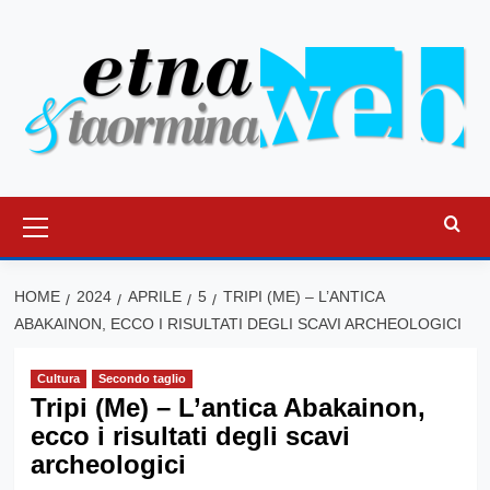
Vai
al
contenuto
Menu
principale
HOME
2024
APRILE
5
TRIPI (ME) – L’ANTICA
ABAKAINON, ECCO I RISULTATI DEGLI SCAVI ARCHEOLOGICI
Cultura
Secondo taglio
Tripi (Me) – L’antica Abakainon,
ecco i risultati degli scavi
archeologici