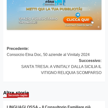
Navigazione
Precedente:
Consorzio Etna Doc, 50 aziende al Vinitaly 2024
articolo
Successivo:
SANTA TRESA: A VINITALY DALLA SICILIA IL
VITIGNO RELIQUIA SCOMPARSO
Altre storie
Secondo taglio
LINGUAGLOSSA – Il Consultorio Familiare già