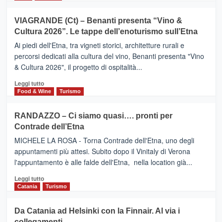
di
più
Airbnb.
su
VIAGRANDE (Ct) – Benanti presenta “Vino &
Anche
IL
la
Cultura 2026”. Le tappe dell’enoturismo sull’Etna
SAN
Valle
DOMENICO
Ai piedi dell'Etna, tra vigneti storici, architetture rurali e
Alcantara
PALACE
percorsi dedicati alla cultura del vino, Benanti presenta "Vino
nei
TAORMINA,
& Cultura 2026", il progetto di ospitalità...
primi
UN
posti
HOTEL
Leggi
Leggi tutto
nella
FOUR
di
Food & Wine
Turismo
classifica
SEASONS
più
siciliana
PRESENTA
su
RANDAZZO – Ci siamo quasi…. pronti per
IL
VIAGRANDE
Contrade dell’Etna
NUOVO
(Ct)
SUMMER
–
MICHELE LA ROSA - Torna Contrade dell'Etna, uno degli
BOOK
Benanti
appuntamenti più attesi. Subito dopo il Vinitaly di Verona
CLUB
presenta
l'appuntamento è alle falde dell'Etna, nella location già...
“Vino
&
Leggi
Leggi tutto
Cultura
di
Catania
Turismo
2026”.
più
Le
su
Da Catania ad Helsinki con la Finnair. Al via i
tappe
RANDAZZO
collegamenti