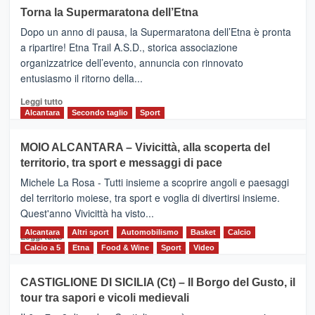
su
Torna la Supermaratona dell’Etna
BROOKS
Dopo un anno di pausa, la Supermaratona dell’Etna è pronta
SuperMaratona
dell’Etna,
a ripartire! Etna Trail A.S.D., storica associazione
presentata
organizzatrice dell’evento, annuncia con rinnovato
l’edizione
entusiasmo il ritorno della...
2026
Leggi
Leggi tutto
di
Alcantara
Secondo taglio
Sport
più
su
MOIO ALCANTARA – Vivicittà, alla scoperta del
Torna
territorio, tra sport e messaggi di pace
la
Supermaratona
Michele La Rosa - Tutti insieme a scoprire angoli e paesaggi
dell’Etna
del territorio moiese, tra sport e voglia di divertirsi insieme.
Quest'anno Vivicittà ha visto...
Alcantara
Leggi
Altri sport
Automobilismo
Basket
Calcio
Leggi tutto
di
Calcio a 5
Etna
Food & Wine
Sport
Video
più
su
CASTIGLIONE DI SICILIA (Ct) – Il Borgo del Gusto, il
MOIO
tour tra sapori e vicoli medievali
ALCANTARA
–