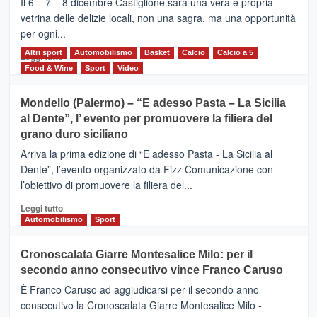
Il 6 – 7 – 8 dicembre Castiglione sarà una vera e propria
Vivicittà,
vetrina delle delizie locali, non una sagra, ma una opportunità
alla
per ogni...
scoperta
del
Altri sport
Leggi
Automobilismo
Basket
Calcio
Calcio a 5
Leggi tutto
territorio,
di
Food & Wine
Sport
Video
tra
più
sport
su
Mondello (Palermo) – “E adesso Pasta – La Sicilia
e
CASTIGLIONE
al Dente”, l’ evento per promuovere la filiera del
messaggi
DI
di
grano duro siciliano
SICILIA
pace
(Ct)
Arriva la prima edizione di “E adesso Pasta - La Sicilia al
–
Dente”, l’evento organizzato da Fizz Comunicazione con
Il
l’obiettivo di promuovere la filiera del...
Borgo
del
Leggi
Leggi tutto
Gusto,
di
Automobilismo
Sport
il
più
tour
su
Cronoscalata Giarre Montesalice Milo: per il
tra
Mondello
sapori
secondo anno consecutivo vince Franco Caruso
(Palermo)
e
–
È Franco Caruso ad aggiudicarsi per il secondo anno
vicoli
“E
consecutivo la Cronoscalata Giarre Montesalice Milo -
medievali
adesso