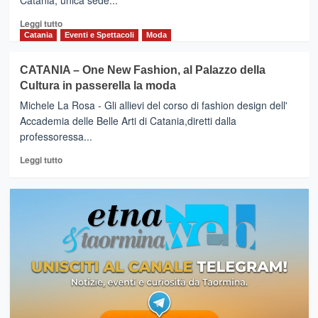
Catania, unica sede...
Leggi
Leggi tutto
di
Catania
Eventi e Spettacoli
Moda
più
su
CATANIA – One New Fashion, al Palazzo della
NOTO
Cultura in passerella la moda
(Sr)
–
Michele La Rosa - Gli allievi del corso di fashion design dell'
Al
Accademia delle Belle Arti di Catania,diretti dalla
via
professoressa...
“Mostra
In-
Leggi
Leggi tutto
formazione
di
Fotografica”
più
su
CATANIA
–
One
New
Fashion,
al
Palazzo
della