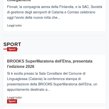
dell’enoturismo
–
sull’Etna
Ci
Finnair, la compagnia aerea della Finlandia, e la SAC, Società
siamo
di gestione degli aeroporti di Catania e Comiso celebrano
quasi….
oggi l'avvio della nuova rotta che...
pronti
per
Leggi
Leggi tutto
Contrade
di
dell’Etna
più
su
Da
SPORT
Catania
Sport
ad
Helsinki
BROOKS SuperMaratona dell’Etna, presentata
con
la
l’edizione 2026
Finnair.
Si è svolta presso la Sala Consiliare del Comune di
Al
Linguaglossa (Catania) la conferenza stampa di
via
presentazione della BROOKS SuperMaratona dell’Etna, un
i
appuntamento destinato a...
collegamenti
Leggi
Leggi tutto
di
Sport
più