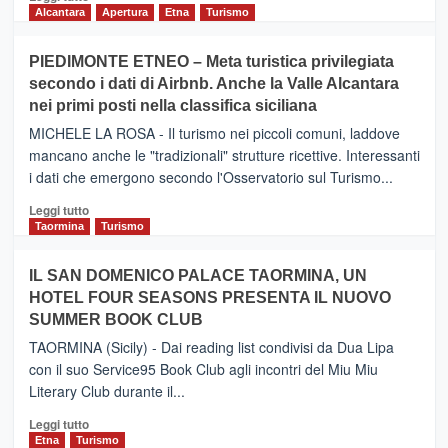
di
Alcantara
Apertura
Etna
Turismo
più
su
PIEDIMONTE ETNEO – Meta turistica privilegiata
CATANIA
secondo i dati di Airbnb. Anche la Valle Alcantara
–
nei primi posti nella classifica siciliana
Inaugurato
il
MICHELE LA ROSA - Il turismo nei piccoli comuni, laddove
nuovo
mancano anche le "tradizionali" strutture ricettive. Interessanti
collegamento
i dati che emergono secondo l'Osservatorio sul Turismo...
tra
Catania
Leggi
Leggi tutto
e
di
Taormina
Turismo
Zanzibar
più
operato
su
IL SAN DOMENICO PALACE TAORMINA, UN
da
PIEDIMONTE
Neos
HOTEL FOUR SEASONS PRESENTA IL NUOVO
ETNEO
SUMMER BOOK CLUB
–
Meta
TAORMINA (Sicily) - Dai reading list condivisi da Dua Lipa
turistica
con il suo Service95 Book Club agli incontri del Miu Miu
privilegiata
Literary Club durante il...
secondo
i
Leggi
Leggi tutto
dati
di
Etna
Turismo