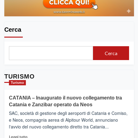
Cultura
in
passerella
la
moda
Cerca
Cerca
TURISMO
Turismo
CATANIA – Inaugurato il nuovo collegamento tra
Catania e Zanzibar operato da Neos
SAC, società di gestione degli aeroporti di Catania e Comiso,
e Neos, compagnia aerea di Alpitour World, annunciano
l'avvio del nuovo collegamento diretto tra Catania...
Leggi
Leggi tutto