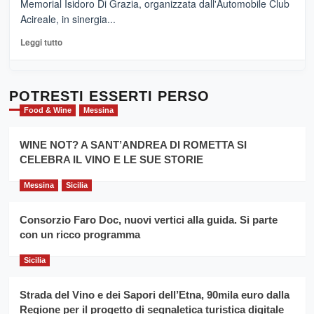
Memorial Isidoro Di Grazia, organizzata dall'Automobile Club
Pasta
Acireale, in sinergia...
–
La
Leggi
Leggi tutto
Sicilia
di
al
più
Dente”,
su
l’
Cronoscalata
POTRESTI ESSERTI PERSO
evento
Giarre
Food & Wine
Messina
per
Montesalice
promuovere
Milo:
la
WINE NOT? A SANT’ANDREA DI ROMETTA SI
per
filiera
CELEBRA IL VINO E LE SUE STORIE
il
del
secondo
grano
anno
Messina
Sicilia
duro
consecutivo
siciliano
vince
Consorzio Faro Doc, nuovi vertici alla guida. Si parte
Franco
con un ricco programma
Caruso
Sicilia
Strada del Vino e dei Sapori dell’Etna, 90mila euro dalla
Regione per il progetto di segnaletica turistica digitale