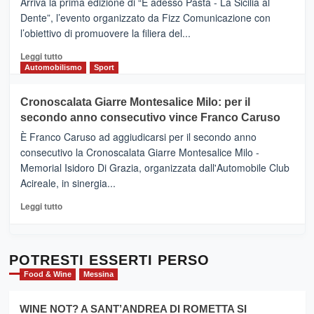
Arriva la prima edizione di “E adesso Pasta - La Sicilia al
–
Dente”, l’evento organizzato da Fizz Comunicazione con
Il
l’obiettivo di promuovere la filiera del...
Borgo
del
Leggi
Leggi tutto
Gusto,
di
Automobilismo
Sport
il
più
tour
su
Cronoscalata Giarre Montesalice Milo: per il
tra
Mondello
sapori
secondo anno consecutivo vince Franco Caruso
(Palermo)
e
–
È Franco Caruso ad aggiudicarsi per il secondo anno
vicoli
“E
consecutivo la Cronoscalata Giarre Montesalice Milo -
medievali
adesso
Memorial Isidoro Di Grazia, organizzata dall'Automobile Club
Pasta
Acireale, in sinergia...
–
La
Leggi
Leggi tutto
Sicilia
di
al
più
Dente”,
su
l’
Cronoscalata
POTRESTI ESSERTI PERSO
evento
Giarre
Food & Wine
Messina
per
Montesalice
promuovere
Milo:
la
WINE NOT? A SANT’ANDREA DI ROMETTA SI
per