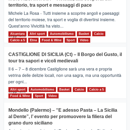
Torna
territorio, tra sport e messaggi di pace
la
Supermaratona
Michele La Rosa - Tutti insieme a scoprire angoli e paesaggi
dell’Etna
del territorio moiese, tra sport e voglia di divertirsi insieme.
Quest'anno Vivicittà ha visto...
Alcantara
Leggi
Altri sport
Automobilismo
Basket
Calcio
Leggi tutto
di
Calcio a 5
Etna
Food & Wine
Sport
Video
più
su
CASTIGLIONE DI SICILIA (Ct) – Il Borgo del Gusto, il
MOIO
tour tra sapori e vicoli medievali
ALCANTARA
–
Il 6 – 7 – 8 dicembre Castiglione sarà una vera e propria
Vivicittà,
vetrina delle delizie locali, non una sagra, ma una opportunità
alla
per ogni...
scoperta
del
Altri sport
Leggi
Automobilismo
Basket
Calcio
Calcio a 5
Leggi tutto
territorio,
di
Food & Wine
Sport
Video
tra
più
sport
su
Mondello (Palermo) – “E adesso Pasta – La Sicilia
e
CASTIGLIONE
al Dente”, l’ evento per promuovere la filiera del
messaggi
DI
di
grano duro siciliano
SICILIA
pace
(Ct)