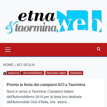
Vai
al
contenuto
Menu
principale
HOME
ACI SICILIA
aci sicilia
Apertura
Automobilismo
Secondo taglio
Taormina
Pronta la festa dei campioni ACI a Taormina
Sono in arrivo a Taormina i Campioni Italiani
dell’Automobilismo 2015 per la festa loro dedicata
dall’Automobile Club d’Italia, che alzerà...