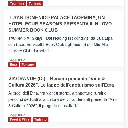
e
di
Taormina
Turismo
Zanzibar
più
operato
su
IL SAN DOMENICO PALACE TAORMINA, UN
da
PIEDIMONTE
Neos
HOTEL FOUR SEASONS PRESENTA IL NUOVO
ETNEO
SUMMER BOOK CLUB
–
Meta
TAORMINA (Sicily) - Dai reading list condivisi da Dua Lipa
turistica
con il suo Service95 Book Club agli incontri del Miu Miu
privilegiata
Literary Club durante il...
secondo
i
Leggi
Leggi tutto
dati
di
Etna
Turismo
di
più
Airbnb.
su
VIAGRANDE (Ct) – Benanti presenta “Vino &
Anche
IL
la
Cultura 2026”. Le tappe dell’enoturismo sull’Etna
SAN
Valle
DOMENICO
Ai piedi dell'Etna, tra vigneti storici, architetture rurali e
Alcantara
PALACE
percorsi dedicati alla cultura del vino, Benanti presenta "Vino
nei
TAORMINA,
& Cultura 2026", il progetto di ospitalità...
primi
UN
posti
HOTEL
Leggi
Leggi tutto
nella
FOUR
di
Food & Wine
Turismo
classifica
SEASONS
più