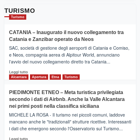
TURISMO
Turismo
CATANIA – Inaugurato il nuovo collegamento tra
Catania e Zanzibar operato da Neos
SAC, società di gestione degli aeroporti di Catania e Comiso,
e Neos, compagnia aerea di Alpitour World, annunciano
l'avvio del nuovo collegamento diretto tra Catania...
Leggi
Leggi tutto
di
Alcantara
Apertura
Etna
Turismo
più
su
PIEDIMONTE ETNEO – Meta turistica privilegiata
CATANIA
secondo i dati di Airbnb. Anche la Valle Alcantara
–
nei primi posti nella classifica siciliana
Inaugurato
il
MICHELE LA ROSA - Il turismo nei piccoli comuni, laddove
nuovo
mancano anche le "tradizionali" strutture ricettive. Interessanti
collegamento
i dati che emergono secondo l'Osservatorio sul Turismo...
tra
Catania
Leggi
Leggi tutto