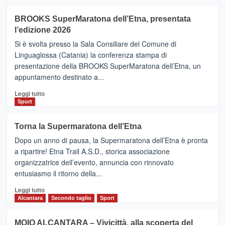
ad
Helsinki
BROOKS SuperMaratona dell’Etna, presentata
con
la
l’edizione 2026
Finnair.
Si è svolta presso la Sala Consiliare del Comune di
Al
Linguaglossa (Catania) la conferenza stampa di
via
presentazione della BROOKS SuperMaratona dell’Etna, un
i
appuntamento destinato a...
collegamenti
Leggi
Leggi tutto
di
Sport
più
su
Torna la Supermaratona dell’Etna
BROOKS
Dopo un anno di pausa, la Supermaratona dell’Etna è pronta
SuperMaratona
dell’Etna,
a ripartire! Etna Trail A.S.D., storica associazione
presentata
organizzatrice dell’evento, annuncia con rinnovato
l’edizione
entusiasmo il ritorno della...
2026
Leggi
Leggi tutto
di
Alcantara
Secondo taglio
Sport
più
su
MOIO ALCANTARA – Vivicittà, alla scoperta del