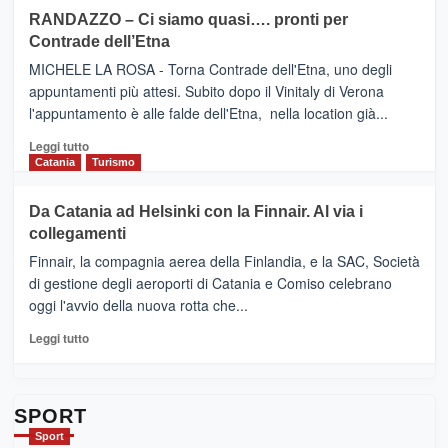
siciliana
PRESENTA
su
RANDAZZO – Ci siamo quasi…. pronti per
IL
VIAGRANDE
Contrade dell’Etna
NUOVO
(Ct)
SUMMER
–
MICHELE LA ROSA - Torna Contrade dell'Etna, uno degli
BOOK
Benanti
appuntamenti più attesi. Subito dopo il Vinitaly di Verona
CLUB
presenta
l'appuntamento è alle falde dell'Etna, nella location già...
“Vino
&
Leggi
Leggi tutto
Cultura
di
Catania
Turismo
2026”.
più
Le
su
Da Catania ad Helsinki con la Finnair. Al via i
tappe
RANDAZZO
collegamenti
dell’enoturismo
–
sull’Etna
Ci
Finnair, la compagnia aerea della Finlandia, e la SAC, Società
siamo
di gestione degli aeroporti di Catania e Comiso celebrano
quasi….
oggi l'avvio della nuova rotta che...
pronti
per
Leggi
Leggi tutto
Contrade
di
dell’Etna
più
su
Da
SPORT
Catania
Sport