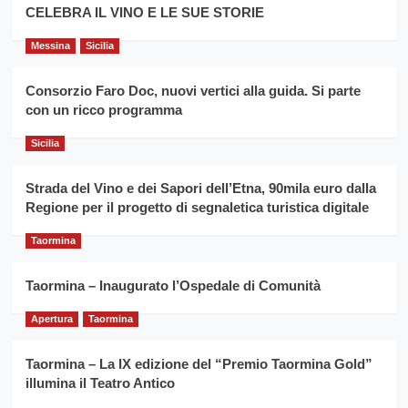
filiera
CELEBRA IL VINO E LE SUE STORIE
il
del
secondo
grano
anno
Messina
Sicilia
duro
consecutivo
siciliano
vince
Consorzio Faro Doc, nuovi vertici alla guida. Si parte
Franco
con un ricco programma
Caruso
Sicilia
Strada del Vino e dei Sapori dell’Etna, 90mila euro dalla
Regione per il progetto di segnaletica turistica digitale
Taormina
Taormina – Inaugurato l’Ospedale di Comunità
Apertura
Taormina
Taormina – La IX edizione del “Premio Taormina Gold”
illumina il Teatro Antico