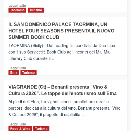
Catania
Leggi
Leggi tutto
e
di
Taormina
Turismo
Zanzibar
più
operato
su
IL SAN DOMENICO PALACE TAORMINA, UN
da
PIEDIMONTE
Neos
HOTEL FOUR SEASONS PRESENTA IL NUOVO
ETNEO
SUMMER BOOK CLUB
–
Meta
TAORMINA (Sicily) - Dai reading list condivisi da Dua Lipa
turistica
con il suo Service95 Book Club agli incontri del Miu Miu
privilegiata
Literary Club durante il...
secondo
i
Leggi
Leggi tutto
dati
di
Etna
Turismo
di
più
Airbnb.
su
VIAGRANDE (Ct) – Benanti presenta “Vino &
Anche
IL
la
Cultura 2026”. Le tappe dell’enoturismo sull’Etna
SAN
Valle
DOMENICO
Ai piedi dell'Etna, tra vigneti storici, architetture rurali e
Alcantara
PALACE
percorsi dedicati alla cultura del vino, Benanti presenta "Vino
nei
TAORMINA,
& Cultura 2026", il progetto di ospitalità...
primi
UN
posti
HOTEL
Leggi
Leggi tutto
nella
FOUR
di
Food & Wine
Turismo