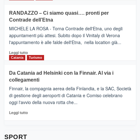
classifica
SEASONS
più
siciliana
PRESENTA
su
RANDAZZO – Ci siamo quasi…. pronti per
IL
VIAGRANDE
Contrade dell’Etna
NUOVO
(Ct)
SUMMER
–
MICHELE LA ROSA - Torna Contrade dell'Etna, uno degli
BOOK
Benanti
appuntamenti più attesi. Subito dopo il Vinitaly di Verona
CLUB
presenta
l'appuntamento è alle falde dell'Etna, nella location già...
“Vino
&
Leggi
Leggi tutto
Cultura
di
Catania
Turismo
2026”.
più
Le
su
Da Catania ad Helsinki con la Finnair. Al via i
tappe
RANDAZZO
collegamenti
dell’enoturismo
–
sull’Etna
Ci
Finnair, la compagnia aerea della Finlandia, e la SAC, Società
siamo
di gestione degli aeroporti di Catania e Comiso celebrano
quasi….
oggi l'avvio della nuova rotta che...
pronti
per
Leggi
Leggi tutto
Contrade
di
dell’Etna
più
su
Da
SPORT