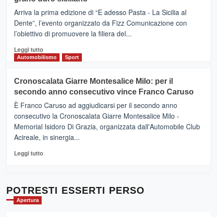
pace
(Ct)
Arriva la prima edizione di “E adesso Pasta - La Sicilia al
–
Dente”, l’evento organizzato da Fizz Comunicazione con
Il
l’obiettivo di promuovere la filiera del...
Borgo
del
Leggi
Leggi tutto
Gusto,
di
Automobilismo
Sport
il
più
tour
su
Cronoscalata Giarre Montesalice Milo: per il
tra
Mondello
sapori
secondo anno consecutivo vince Franco Caruso
(Palermo)
e
–
È Franco Caruso ad aggiudicarsi per il secondo anno
vicoli
“E
consecutivo la Cronoscalata Giarre Montesalice Milo -
medievali
adesso
Memorial Isidoro Di Grazia, organizzata dall'Automobile Club
Pasta
Acireale, in sinergia...
–
La
Leggi
Leggi tutto
Sicilia
di
al
più
Dente”,
su
l’
Cronoscalata
POTRESTI ESSERTI PERSO
evento
Giarre
Apertura
per
Montesalice
promuovere
Milo: