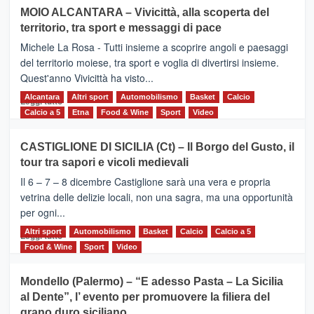
su
MOIO ALCANTARA – Vivicittà, alla scoperta del
Torna
territorio, tra sport e messaggi di pace
la
Supermaratona
Michele La Rosa - Tutti insieme a scoprire angoli e paesaggi
dell’Etna
del territorio moiese, tra sport e voglia di divertirsi insieme.
Quest'anno Vivicittà ha visto...
Alcantara
Leggi
Altri sport
Automobilismo
Basket
Calcio
Leggi tutto
di
Calcio a 5
Etna
Food & Wine
Sport
Video
più
su
CASTIGLIONE DI SICILIA (Ct) – Il Borgo del Gusto, il
MOIO
tour tra sapori e vicoli medievali
ALCANTARA
–
Il 6 – 7 – 8 dicembre Castiglione sarà una vera e propria
Vivicittà,
vetrina delle delizie locali, non una sagra, ma una opportunità
alla
per ogni...
scoperta
del
Altri sport
Leggi
Automobilismo
Basket
Calcio
Calcio a 5
Leggi tutto
territorio,
di
Food & Wine
Sport
Video
tra
più
sport
su
Mondello (Palermo) – “E adesso Pasta – La Sicilia
e
CASTIGLIONE
al Dente”, l’ evento per promuovere la filiera del
messaggi
DI
di
grano duro siciliano
SICILIA