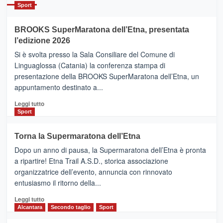
Catania
Sport
ad
Helsinki
BROOKS SuperMaratona dell’Etna, presentata
con
la
l’edizione 2026
Finnair.
Si è svolta presso la Sala Consiliare del Comune di
Al
Linguaglossa (Catania) la conferenza stampa di
via
presentazione della BROOKS SuperMaratona dell’Etna, un
i
appuntamento destinato a...
collegamenti
Leggi
Leggi tutto
di
Sport
più
su
Torna la Supermaratona dell’Etna
BROOKS
Dopo un anno di pausa, la Supermaratona dell’Etna è pronta
SuperMaratona
dell’Etna,
a ripartire! Etna Trail A.S.D., storica associazione
presentata
organizzatrice dell’evento, annuncia con rinnovato
l’edizione
entusiasmo il ritorno della...
2026
Leggi
Leggi tutto
di
Alcantara
Secondo taglio
Sport
più