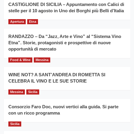
la
CASTIGLIONE DI SICILIA – Appuntamento con Calici di
per
filiera
stelle per il 10 agosto in Uno dei Borghi più Belli d’Italia
il
del
secondo
grano
anno
Apertura
Etna
duro
consecutivo
siciliano
vince
RANDAZZO – Da “Jazz, Arte e Vino” al “Sistema Vino
Franco
Etna”. Storie, protagonisti e prospettive di nuove
Caruso
opportunità di mercato
Food & Wine
Messina
WINE NOT? A SANT’ANDREA DI ROMETTA SI
CELEBRA IL VINO E LE SUE STORIE
Messina
Sicilia
Consorzio Faro Doc, nuovi vertici alla guida. Si parte
con un ricco programma
Sicilia