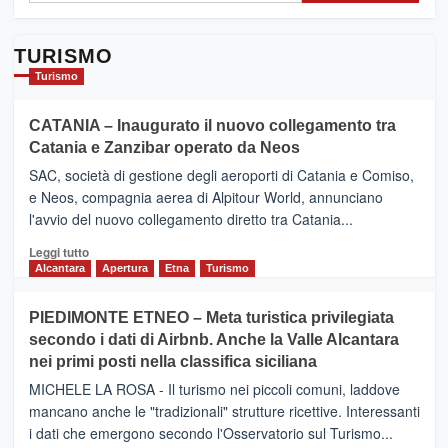
già
aderito
TURISMO
Turismo
CATANIA – Inaugurato il nuovo collegamento tra
Catania e Zanzibar operato da Neos
SAC, società di gestione degli aeroporti di Catania e Comiso,
e Neos, compagnia aerea di Alpitour World, annunciano
l'avvio del nuovo collegamento diretto tra Catania...
Leggi
Leggi tutto
di
Alcantara
Apertura
Etna
Turismo
più
su
PIEDIMONTE ETNEO – Meta turistica privilegiata
CATANIA
secondo i dati di Airbnb. Anche la Valle Alcantara
–
nei primi posti nella classifica siciliana
Inaugurato
il
MICHELE LA ROSA - Il turismo nei piccoli comuni, laddove
nuovo
mancano anche le "tradizionali" strutture ricettive. Interessanti
collegamento
i dati che emergono secondo l'Osservatorio sul Turismo...
tra