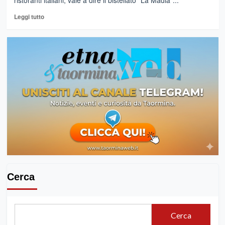
ristoranti italiani, vale a dire il bistellato "La Madia"...
Leggi
Leggi tutto
di
più
su
STEFANO
TOSCANO
DAL
MASTER
DELLA
CUCINA
ITALIANA
AL
BISTELLATO
LA
MADIA
CON
LO
Cerca
CHEF
PINO
CUTTAIA
Cerca