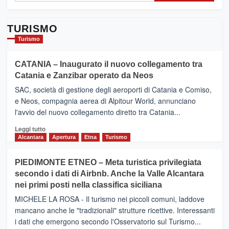
TURISMO
Turismo
CATANIA – Inaugurato il nuovo collegamento tra
Catania e Zanzibar operato da Neos
SAC, società di gestione degli aeroporti di Catania e Comiso,
e Neos, compagnia aerea di Alpitour World, annunciano
l'avvio del nuovo collegamento diretto tra Catania...
Leggi
Leggi tutto
di
Alcantara
Apertura
Etna
Turismo
più
su
PIEDIMONTE ETNEO – Meta turistica privilegiata
CATANIA
secondo i dati di Airbnb. Anche la Valle Alcantara
–
nei primi posti nella classifica siciliana
Inaugurato
il
MICHELE LA ROSA - Il turismo nei piccoli comuni, laddove
nuovo
mancano anche le "tradizionali" strutture ricettive. Interessanti
collegamento
i dati che emergono secondo l'Osservatorio sul Turismo...
tra