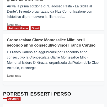
pace
(Ct)
Arriva la prima edizione di “E adesso Pasta - La Sicilia al
–
Dente”, l’evento organizzato da Fizz Comunicazione con
Il
l’obiettivo di promuovere la filiera del...
Borgo
del
Leggi
Leggi tutto
Gusto,
di
Automobilismo
Sport
il
più
tour
su
Cronoscalata Giarre Montesalice Milo: per il
tra
Mondello
sapori
secondo anno consecutivo vince Franco Caruso
(Palermo)
e
–
È Franco Caruso ad aggiudicarsi per il secondo anno
vicoli
“E
consecutivo la Cronoscalata Giarre Montesalice Milo -
medievali
adesso
Memorial Isidoro Di Grazia, organizzata dall'Automobile Club
Pasta
Acireale, in sinergia...
–
La
Leggi
Leggi tutto
Sicilia
di
al
più
Dente”,
su
l’
Cronoscalata
POTRESTI ESSERTI PERSO
evento
Giarre
Apertura
per
Montesalice
promuovere
Milo: