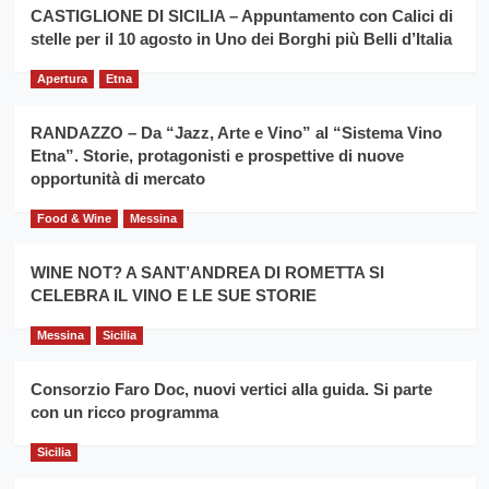
la
CASTIGLIONE DI SICILIA – Appuntamento con Calici di
per
filiera
stelle per il 10 agosto in Uno dei Borghi più Belli d’Italia
il
del
secondo
grano
anno
Apertura
Etna
duro
consecutivo
siciliano
vince
RANDAZZO – Da “Jazz, Arte e Vino” al “Sistema Vino
Franco
Etna”. Storie, protagonisti e prospettive di nuove
Caruso
opportunità di mercato
Food & Wine
Messina
WINE NOT? A SANT’ANDREA DI ROMETTA SI
CELEBRA IL VINO E LE SUE STORIE
Messina
Sicilia
Consorzio Faro Doc, nuovi vertici alla guida. Si parte
con un ricco programma
Sicilia