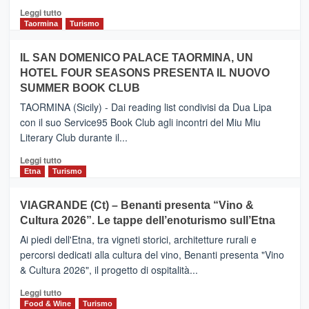
Catania
Leggi
Leggi tutto
e
di
Taormina
Turismo
Zanzibar
più
operato
su
IL SAN DOMENICO PALACE TAORMINA, UN
da
PIEDIMONTE
Neos
HOTEL FOUR SEASONS PRESENTA IL NUOVO
ETNEO
SUMMER BOOK CLUB
–
Meta
TAORMINA (Sicily) - Dai reading list condivisi da Dua Lipa
turistica
con il suo Service95 Book Club agli incontri del Miu Miu
privilegiata
Literary Club durante il...
secondo
i
Leggi
Leggi tutto
dati
di
Etna
Turismo
di
più
Airbnb.
su
VIAGRANDE (Ct) – Benanti presenta “Vino &
Anche
IL
la
Cultura 2026”. Le tappe dell’enoturismo sull’Etna
SAN
Valle
DOMENICO
Ai piedi dell'Etna, tra vigneti storici, architetture rurali e
Alcantara
PALACE
percorsi dedicati alla cultura del vino, Benanti presenta "Vino
nei
TAORMINA,
& Cultura 2026", il progetto di ospitalità...
primi
UN
posti
HOTEL
Leggi
Leggi tutto
nella
FOUR
di
Food & Wine
Turismo