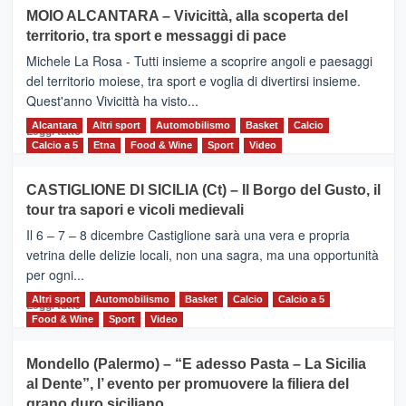
su
MOIO ALCANTARA – Vivicittà, alla scoperta del
Torna
territorio, tra sport e messaggi di pace
la
Supermaratona
Michele La Rosa - Tutti insieme a scoprire angoli e paesaggi
dell’Etna
del territorio moiese, tra sport e voglia di divertirsi insieme.
Quest'anno Vivicittà ha visto...
Alcantara
Leggi
Altri sport
Automobilismo
Basket
Calcio
Leggi tutto
di
Calcio a 5
Etna
Food & Wine
Sport
Video
più
su
CASTIGLIONE DI SICILIA (Ct) – Il Borgo del Gusto, il
MOIO
tour tra sapori e vicoli medievali
ALCANTARA
–
Il 6 – 7 – 8 dicembre Castiglione sarà una vera e propria
Vivicittà,
vetrina delle delizie locali, non una sagra, ma una opportunità
alla
per ogni...
scoperta
del
Altri sport
Leggi
Automobilismo
Basket
Calcio
Calcio a 5
Leggi tutto
territorio,
di
Food & Wine
Sport
Video
tra
più
sport
su
Mondello (Palermo) – “E adesso Pasta – La Sicilia
e
CASTIGLIONE
al Dente”, l’ evento per promuovere la filiera del
messaggi
DI
di
grano duro siciliano
SICILIA