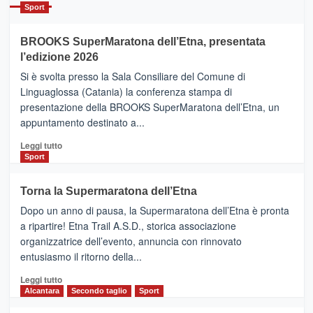
Catania
Sport
ad
Helsinki
BROOKS SuperMaratona dell’Etna, presentata
con
la
l’edizione 2026
Finnair.
Si è svolta presso la Sala Consiliare del Comune di
Al
Linguaglossa (Catania) la conferenza stampa di
via
presentazione della BROOKS SuperMaratona dell’Etna, un
i
appuntamento destinato a...
collegamenti
Leggi
Leggi tutto
di
Sport
più
su
Torna la Supermaratona dell’Etna
BROOKS
Dopo un anno di pausa, la Supermaratona dell’Etna è pronta
SuperMaratona
dell’Etna,
a ripartire! Etna Trail A.S.D., storica associazione
presentata
organizzatrice dell’evento, annuncia con rinnovato
l’edizione
entusiasmo il ritorno della...
2026
Leggi
Leggi tutto
di
Alcantara
Secondo taglio
Sport
più