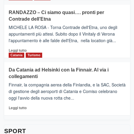
classifica
SEASONS
più
siciliana
PRESENTA
su
RANDAZZO – Ci siamo quasi…. pronti per
IL
VIAGRANDE
Contrade dell’Etna
NUOVO
(Ct)
SUMMER
–
MICHELE LA ROSA - Torna Contrade dell'Etna, uno degli
BOOK
Benanti
appuntamenti più attesi. Subito dopo il Vinitaly di Verona
CLUB
presenta
l'appuntamento è alle falde dell'Etna, nella location già...
“Vino
&
Leggi
Leggi tutto
Cultura
di
Catania
Turismo
2026”.
più
Le
su
Da Catania ad Helsinki con la Finnair. Al via i
tappe
RANDAZZO
collegamenti
dell’enoturismo
–
sull’Etna
Ci
Finnair, la compagnia aerea della Finlandia, e la SAC, Società
siamo
di gestione degli aeroporti di Catania e Comiso celebrano
quasi….
oggi l'avvio della nuova rotta che...
pronti
per
Leggi
Leggi tutto
Contrade
di
dell’Etna
più
su
Da
SPORT