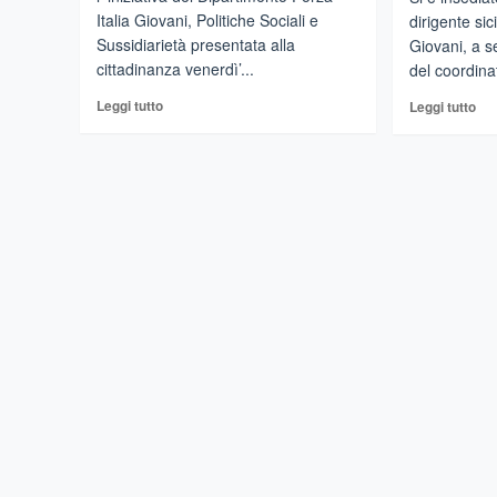
Italia Giovani, Politiche Sociali e
dirigente sic
Sussidiarietà presentata alla
Giovani, a s
cittadinanza venerdì’...
del coordinat
Leggi
Leg
Leggi tutto
Leggi tutto
di
di
più
più
su
su
Catania
For
–
Ital
Una
Gio
panchina
rin
arcobaleno
la
nel
ma
corso
dei
Italia
coo
in
Sici