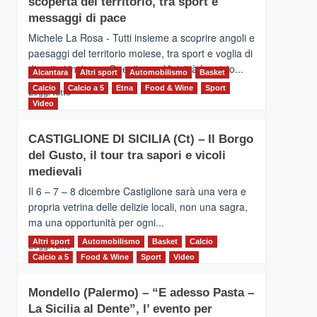
scoperta del territorio, tra sport e
la
Supermaratona
messaggi di pace
dell’Etna
Michele La Rosa - Tutti insieme a scoprire angoli e
paesaggi del territorio moiese, tra sport e voglia di
divertirsi insieme. Quest'anno Vivicittà ha visto...
Alcantara
Altri sport
Automobilismo
Basket
Calcio
Calcio a 5
Leggi
Etna
Food & Wine
Sport
Leggi tutto
di
Video
più
su
CASTIGLIONE DI SICILIA (Ct) – Il Borgo
MOIO
del Gusto, il tour tra sapori e vicoli
ALCANTARA
–
medievali
Vivicittà,
Il 6 – 7 – 8 dicembre Castiglione sarà una vera e
alla
propria vetrina delle delizie locali, non una sagra,
scoperta
ma una opportunità per ogni...
del
territorio,
Altri sport
Leggi
Automobilismo
Basket
Calcio
Leggi tutto
tra
di
Calcio a 5
Food & Wine
Sport
Video
sport
più
e
su
messaggi
Mondello (Palermo) – “E adesso Pasta –
CASTIGLIONE
di
La Sicilia al Dente”, l’ evento per
DI