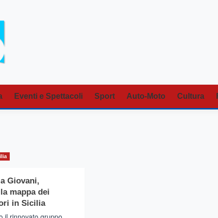
a
Eventi e Spettacoli
Sport
Auto-Moto
Cultura
ilia
ia Giovani,
 la mappa dei
ri in Sicilia
to il rinnovato gruppo