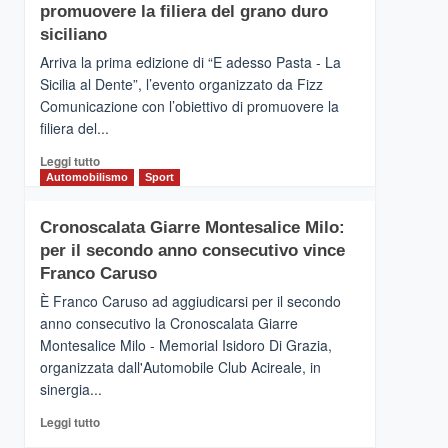
pace
SICILIA
promuovere la filiera del grano duro
(Ct)
siciliano
–
Arriva la prima edizione di “E adesso Pasta - La
Il
Sicilia al Dente”, l’evento organizzato da Fizz
Borgo
Comunicazione con l’obiettivo di promuovere la
del
Gusto,
filiera del...
il
Leggi
Leggi tutto
tour
di
Automobilismo
Sport
tra
più
sapori
su
e
Cronoscalata Giarre Montesalice Milo:
Mondello
vicoli
per il secondo anno consecutivo vince
(Palermo)
medievali
–
Franco Caruso
“E
È Franco Caruso ad aggiudicarsi per il secondo
adesso
anno consecutivo la Cronoscalata Giarre
Pasta
Montesalice Milo - Memorial Isidoro Di Grazia,
–
organizzata dall'Automobile Club Acireale, in
La
Sicilia
sinergia...
al
Leggi
Leggi tutto
Dente”,
di
l’