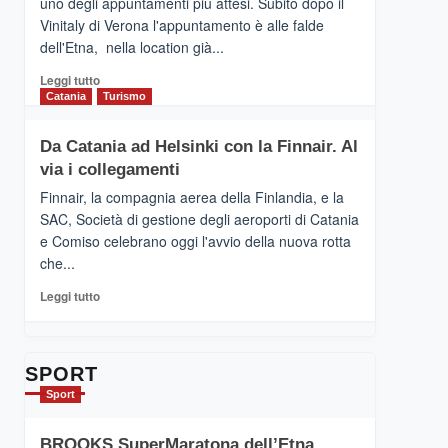
uno degli appuntamenti più attesi. Subito dopo il
presenta
Vinitaly di Verona l'appuntamento è alle falde
“Vino
dell'Etna, nella location già...
&
Cultura
Leggi
Leggi tutto
2026”.
di
Catania
Turismo
Le
più
tappe
su
Da Catania ad Helsinki con la Finnair. Al
dell’enoturismo
RANDAZZO
sull’Etna
via i collegamenti
–
Ci
Finnair, la compagnia aerea della Finlandia, e la
siamo
SAC, Società di gestione degli aeroporti di Catania
quasi….
e Comiso celebrano oggi l'avvio della nuova rotta
pronti
che...
per
Contrade
Leggi
Leggi tutto
dell’Etna
di
più
su
Da
SPORT
Catania
Sport
ad
Helsinki
BROOKS SuperMaratona dell’Etna,
con