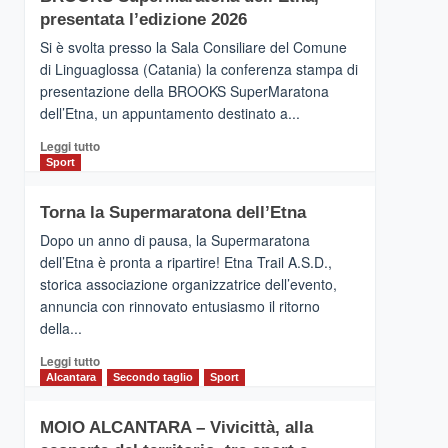
la
presentata l’edizione 2026
Finnair.
Si è svolta presso la Sala Consiliare del Comune
Al
di Linguaglossa (Catania) la conferenza stampa di
via
presentazione della BROOKS SuperMaratona
i
collegamenti
dell’Etna, un appuntamento destinato a...
Leggi
Leggi tutto
di
Sport
più
su
Torna la Supermaratona dell’Etna
BROOKS
SuperMaratona
Dopo un anno di pausa, la Supermaratona
dell’Etna,
dell’Etna è pronta a ripartire! Etna Trail A.S.D.,
presentata
storica associazione organizzatrice dell’evento,
l’edizione
annuncia con rinnovato entusiasmo il ritorno
2026
della...
Leggi
Leggi tutto
di
Alcantara
Secondo taglio
Sport
più
su
MOIO ALCANTARA – Vivicittà, alla
Torna