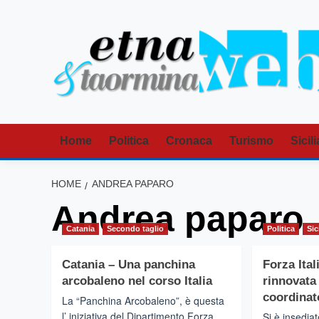
Vai
al
contenuto
Home
Politica
Cronaca
Turismo
Sicili
HOME
ANDREA PAPARO
Andrea paparo
Catania
Secondo taglio
Politica
Sic
Catania – Una panchina
Forza Ital
arcobaleno nel corso Italia
rinnovata
coordinato
La “Panchina Arcobaleno”, è questa
l’ iniziativa del Dipartimento Forza
Si è insedia