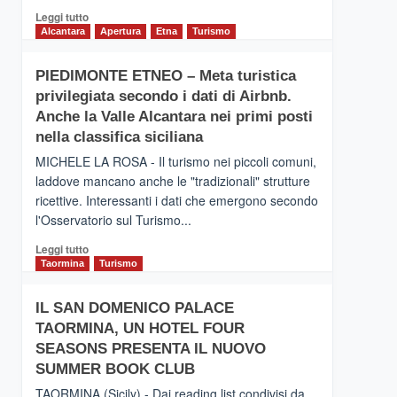
Leggi
Leggi tutto
di
Alcantara
Apertura
Etna
Turismo
più
su
PIEDIMONTE ETNEO – Meta turistica
CATANIA
privilegiata secondo i dati di Airbnb.
–
Inaugurato
Anche la Valle Alcantara nei primi posti
il
nella classifica siciliana
nuovo
MICHELE LA ROSA - Il turismo nei piccoli comuni,
collegamento
laddove mancano anche le "tradizionali" strutture
tra
ricettive. Interessanti i dati che emergono secondo
Catania
e
l'Osservatorio sul Turismo...
Zanzibar
Leggi
Leggi tutto
operato
di
Taormina
Turismo
da
più
Neos
su
IL SAN DOMENICO PALACE
PIEDIMONTE
TAORMINA, UN HOTEL FOUR
ETNEO
–
SEASONS PRESENTA IL NUOVO
Meta
SUMMER BOOK CLUB
turistica
TAORMINA (Sicily) - Dai reading list condivisi da