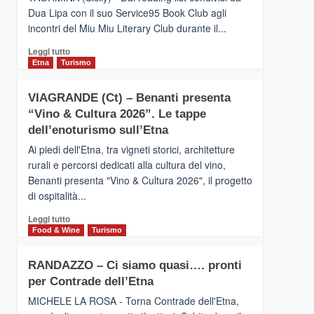
privilegiata
Dua Lipa con il suo Service95 Book Club agli
secondo
incontri del Miu Miu Literary Club durante il...
i
dati
Leggi
Leggi tutto
di
di
Etna
Turismo
Airbnb.
più
Anche
su
la
VIAGRANDE (Ct) – Benanti presenta
IL
Valle
“Vino & Cultura 2026”. Le tappe
SAN
Alcantara
DOMENICO
dell’enoturismo sull’Etna
nei
PALACE
primi
Ai piedi dell'Etna, tra vigneti storici, architetture
TAORMINA,
posti
rurali e percorsi dedicati alla cultura del vino,
UN
nella
Benanti presenta "Vino & Cultura 2026", il progetto
HOTEL
classifica
di ospitalità...
FOUR
siciliana
SEASONS
Leggi
Leggi tutto
PRESENTA
di
Food & Wine
Turismo
IL
più
NUOVO
su
SUMMER
RANDAZZO – Ci siamo quasi…. pronti
VIAGRANDE
BOOK
per Contrade dell’Etna
(Ct)
CLUB
–
MICHELE LA ROSA - Torna Contrade dell'Etna,
Benanti