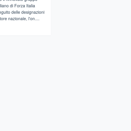
iliano di Forza Italia
eguito delle designazioni
ore nazionale, l'on....
gi
za
ia
vani,
novata
ppa
rdinatori
lia