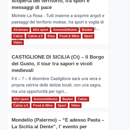
scoperta del territorio, tra sport e
la
Supermaratona
messaggi di pace
dell’Etna
Michele La Rosa - Tutti insieme a scoprire angoli e
paesaggi del territorio moiese, tra sport e voglia di
divertirsi insieme. Quest'anno Vivicittà ha visto...
Alcantara
Altri sport
Automobilismo
Basket
Calcio
Calcio a 5
Leggi
Etna
Food & Wine
Sport
Leggi tutto
di
Video
più
su
CASTIGLIONE DI SICILIA (Ct) – Il Borgo
MOIO
del Gusto, il tour tra sapori e vicoli
ALCANTARA
–
medievali
Vivicittà,
Il 6 – 7 – 8 dicembre Castiglione sarà una vera e
alla
propria vetrina delle delizie locali, non una sagra,
scoperta
ma una opportunità per ogni...
del
territorio,
Altri sport
Leggi
Automobilismo
Basket
Calcio
Leggi tutto
tra
di
Calcio a 5
Food & Wine
Sport
Video
sport
più
e
su
messaggi
Mondello (Palermo) – “E adesso Pasta –
CASTIGLIONE
di
La Sicilia al Dente”, l’ evento per
DI