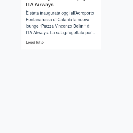
ITA Airways
È stata inaugurata oggi all’Aeroporto
Fontanarossa di Catania la nuova
lounge “Piazza Vincenzo Bellini” di
ITA Airways. La sala,progettata per...
Leggi
Leggi tutto
di
più
su
CATANIA
–
Inaugurata
nello
scalo
catanese
“Piazza
Vincenzo
Bellini”,
la
quarta
sala
lounge