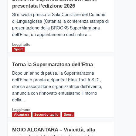
la
presentata l’edizione 2026
Finnair.
Si è svolta presso la Sala Consiliare del Comune
Al
di Linguaglossa (Catania) la conferenza stampa di
via
presentazione della BROOKS SuperMaratona
i
collegamenti
dell’Etna, un appuntamento destinato a...
Leggi
Leggi tutto
di
Sport
più
su
Torna la Supermaratona dell’Etna
BROOKS
SuperMaratona
Dopo un anno di pausa, la Supermaratona
dell’Etna,
dell’Etna è pronta a ripartire! Etna Trail A.S.D.,
presentata
storica associazione organizzatrice dell’evento,
l’edizione
annuncia con rinnovato entusiasmo il ritorno
2026
della...
Leggi
Leggi tutto
di
Alcantara
Secondo taglio
Sport
più
su
MOIO ALCANTARA – Vivicittà, alla
Torna