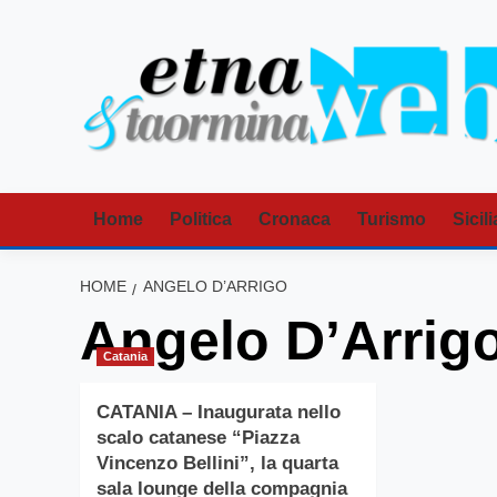
Vai
al
contenuto
Home
Politica
Cronaca
Turismo
Sicili
HOME
ANGELO D’ARRIGO
Angelo D’Arrig
Catania
CATANIA – Inaugurata nello
scalo catanese “Piazza
Vincenzo Bellini”, la quarta
sala lounge della compagnia