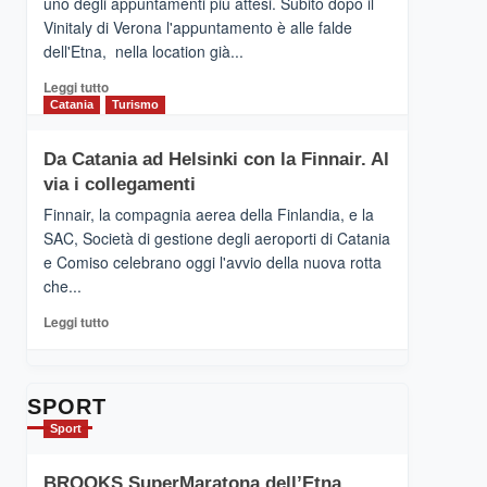
uno degli appuntamenti più attesi. Subito dopo il
presenta
Vinitaly di Verona l'appuntamento è alle falde
“Vino
dell'Etna, nella location già...
&
Cultura
Leggi
Leggi tutto
2026”.
di
Catania
Turismo
Le
più
tappe
su
Da Catania ad Helsinki con la Finnair. Al
dell’enoturismo
RANDAZZO
sull’Etna
via i collegamenti
–
Ci
Finnair, la compagnia aerea della Finlandia, e la
siamo
SAC, Società di gestione degli aeroporti di Catania
quasi….
e Comiso celebrano oggi l'avvio della nuova rotta
pronti
che...
per
Contrade
Leggi
Leggi tutto
dell’Etna
di
più
su
Da
SPORT
Catania
Sport
ad
Helsinki
BROOKS SuperMaratona dell’Etna,
con