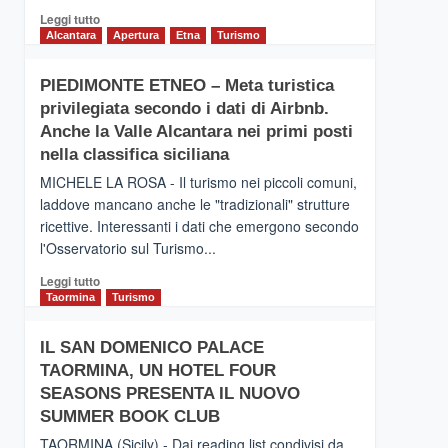
Leggi
Leggi tutto
di
Alcantara
Apertura
Etna
Turismo
più
su
PIEDIMONTE ETNEO – Meta turistica
CATANIA
privilegiata secondo i dati di Airbnb.
–
Inaugurato
Anche la Valle Alcantara nei primi posti
il
nella classifica siciliana
nuovo
MICHELE LA ROSA - Il turismo nei piccoli comuni,
collegamento
laddove mancano anche le "tradizionali" strutture
tra
ricettive. Interessanti i dati che emergono secondo
Catania
e
l'Osservatorio sul Turismo...
Zanzibar
Leggi
Leggi tutto
operato
di
Taormina
Turismo
da
più
Neos
su
IL SAN DOMENICO PALACE
PIEDIMONTE
TAORMINA, UN HOTEL FOUR
ETNEO
–
SEASONS PRESENTA IL NUOVO
Meta
SUMMER BOOK CLUB
turistica
TAORMINA (Sicily) - Dai reading list condivisi da