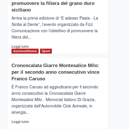
pace
SICILIA
promuovere la filiera del grano duro
(Ct)
siciliano
–
Arriva la prima edizione di “E adesso Pasta - La
Il
Sicilia al Dente”, l’evento organizzato da Fizz
Borgo
Comunicazione con l’obiettivo di promuovere la
del
Gusto,
filiera del...
il
Leggi
Leggi tutto
tour
di
Automobilismo
Sport
tra
più
sapori
su
e
Cronoscalata Giarre Montesalice Milo:
Mondello
vicoli
per il secondo anno consecutivo vince
(Palermo)
medievali
–
Franco Caruso
“E
È Franco Caruso ad aggiudicarsi per il secondo
adesso
anno consecutivo la Cronoscalata Giarre
Pasta
Montesalice Milo - Memorial Isidoro Di Grazia,
–
organizzata dall'Automobile Club Acireale, in
La
Sicilia
sinergia...
al
Leggi
Leggi tutto
Dente”,
di
l’