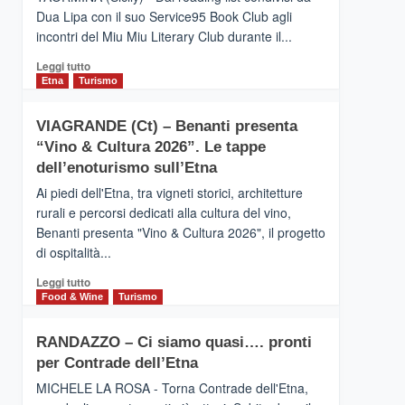
privilegiata
Dua Lipa con il suo Service95 Book Club agli
secondo
incontri del Miu Miu Literary Club durante il...
i
dati
Leggi
Leggi tutto
di
di
Etna
Turismo
Airbnb.
più
Anche
su
la
VIAGRANDE (Ct) – Benanti presenta
IL
Valle
“Vino & Cultura 2026”. Le tappe
SAN
Alcantara
DOMENICO
dell’enoturismo sull’Etna
nei
PALACE
primi
Ai piedi dell'Etna, tra vigneti storici, architetture
TAORMINA,
posti
rurali e percorsi dedicati alla cultura del vino,
UN
nella
Benanti presenta "Vino & Cultura 2026", il progetto
HOTEL
classifica
di ospitalità...
FOUR
siciliana
SEASONS
Leggi
Leggi tutto
PRESENTA
di
Food & Wine
Turismo
IL
più
NUOVO
su
SUMMER
RANDAZZO – Ci siamo quasi…. pronti
VIAGRANDE
BOOK
per Contrade dell’Etna
(Ct)
CLUB
–
MICHELE LA ROSA - Torna Contrade dell'Etna,
Benanti