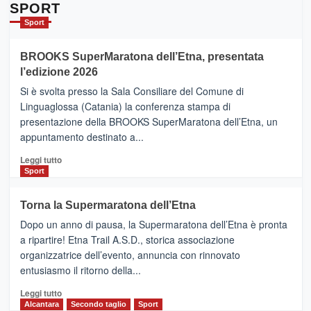
Da
SPORT
Catania
Sport
ad
Helsinki
BROOKS SuperMaratona dell’Etna, presentata
con
la
l’edizione 2026
Finnair.
Si è svolta presso la Sala Consiliare del Comune di
Al
Linguaglossa (Catania) la conferenza stampa di
via
presentazione della BROOKS SuperMaratona dell’Etna, un
i
appuntamento destinato a...
collegamenti
Leggi
Leggi tutto
di
Sport
più
su
Torna la Supermaratona dell’Etna
BROOKS
Dopo un anno di pausa, la Supermaratona dell’Etna è pronta
SuperMaratona
dell’Etna,
a ripartire! Etna Trail A.S.D., storica associazione
presentata
organizzatrice dell’evento, annuncia con rinnovato
l’edizione
entusiasmo il ritorno della...
2026
Leggi
Leggi tutto
di
Alcantara
Secondo taglio
Sport