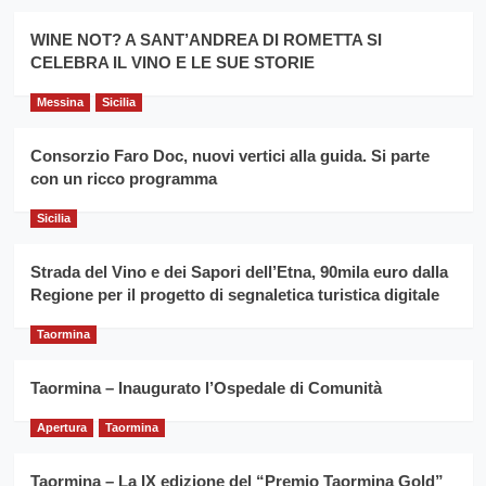
Montesalice
promuovere
Milo:
la
WINE NOT? A SANT’ANDREA DI ROMETTA SI
per
filiera
CELEBRA IL VINO E LE SUE STORIE
il
del
secondo
grano
anno
Messina
Sicilia
duro
consecutivo
siciliano
vince
Consorzio Faro Doc, nuovi vertici alla guida. Si parte
Franco
con un ricco programma
Caruso
Sicilia
Strada del Vino e dei Sapori dell’Etna, 90mila euro dalla
Regione per il progetto di segnaletica turistica digitale
Taormina
Taormina – Inaugurato l’Ospedale di Comunità
Apertura
Taormina
Taormina – La IX edizione del “Premio Taormina Gold”