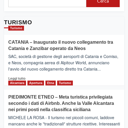
Cerca
TURISMO
Turismo
CATANIA – Inaugurato il nuovo collegamento tra
Catania e Zanzibar operato da Neos
SAC, società di gestione degli aeroporti di Catania e Comiso,
e Neos, compagnia aerea di Alpitour World, annunciano
l'avvio del nuovo collegamento diretto tra Catania...
Leggi
Leggi tutto
di
Alcantara
Apertura
Etna
Turismo
più
su
PIEDIMONTE ETNEO – Meta turistica privilegiata
CATANIA
secondo i dati di Airbnb. Anche la Valle Alcantara
–
nei primi posti nella classifica siciliana
Inaugurato
il
MICHELE LA ROSA - Il turismo nei piccoli comuni, laddove
nuovo
mancano anche le "tradizionali" strutture ricettive. Interessanti
collegamento