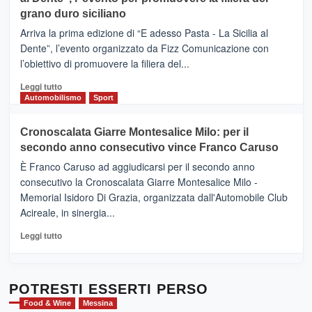
DI
di
grano duro siciliano
SICILIA
pace
(Ct)
Arriva la prima edizione di “E adesso Pasta - La Sicilia al
–
Dente”, l’evento organizzato da Fizz Comunicazione con
Il
l’obiettivo di promuovere la filiera del...
Borgo
del
Leggi
Leggi tutto
Gusto,
di
Automobilismo
Sport
il
più
tour
su
Cronoscalata Giarre Montesalice Milo: per il
tra
Mondello
sapori
secondo anno consecutivo vince Franco Caruso
(Palermo)
e
–
È Franco Caruso ad aggiudicarsi per il secondo anno
vicoli
“E
consecutivo la Cronoscalata Giarre Montesalice Milo -
medievali
adesso
Memorial Isidoro Di Grazia, organizzata dall'Automobile Club
Pasta
Acireale, in sinergia...
–
La
Leggi
Leggi tutto
Sicilia
di
al
più
Dente”,
su
l’
Cronoscalata
POTRESTI ESSERTI PERSO
evento
Giarre
Food & Wine
Messina
per