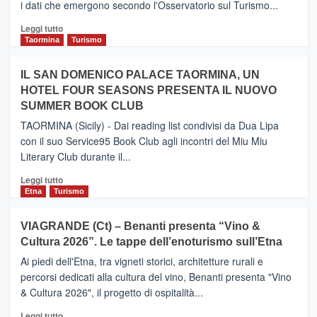
i dati che emergono secondo l'Osservatorio sul Turismo...
tra
Catania
Leggi
Leggi tutto
e
di
Taormina
Turismo
Zanzibar
più
operato
su
IL SAN DOMENICO PALACE TAORMINA, UN
da
PIEDIMONTE
Neos
HOTEL FOUR SEASONS PRESENTA IL NUOVO
ETNEO
SUMMER BOOK CLUB
–
Meta
TAORMINA (Sicily) - Dai reading list condivisi da Dua Lipa
turistica
con il suo Service95 Book Club agli incontri del Miu Miu
privilegiata
Literary Club durante il...
secondo
i
Leggi
Leggi tutto
dati
di
Etna
Turismo
di
più
Airbnb.
su
VIAGRANDE (Ct) – Benanti presenta “Vino &
Anche
IL
la
Cultura 2026”. Le tappe dell’enoturismo sull’Etna
SAN
Valle
DOMENICO
Ai piedi dell'Etna, tra vigneti storici, architetture rurali e
Alcantara
PALACE
percorsi dedicati alla cultura del vino, Benanti presenta "Vino
nei
TAORMINA,
& Cultura 2026", il progetto di ospitalità...
primi
UN
posti
HOTEL
Leggi
Leggi tutto