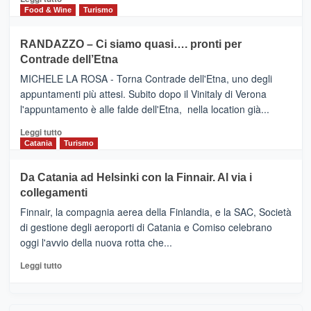
nella
FOUR
di
Food & Wine
Turismo
classifica
SEASONS
più
siciliana
PRESENTA
su
RANDAZZO – Ci siamo quasi…. pronti per
IL
VIAGRANDE
Contrade dell’Etna
NUOVO
(Ct)
SUMMER
–
MICHELE LA ROSA - Torna Contrade dell'Etna, uno degli
BOOK
Benanti
appuntamenti più attesi. Subito dopo il Vinitaly di Verona
CLUB
presenta
l'appuntamento è alle falde dell'Etna, nella location già...
“Vino
&
Leggi
Leggi tutto
Cultura
di
Catania
Turismo
2026”.
più
Le
su
Da Catania ad Helsinki con la Finnair. Al via i
tappe
RANDAZZO
collegamenti
dell’enoturismo
–
sull’Etna
Ci
Finnair, la compagnia aerea della Finlandia, e la SAC, Società
siamo
di gestione degli aeroporti di Catania e Comiso celebrano
quasi….
oggi l'avvio della nuova rotta che...
pronti
per
Leggi
Leggi tutto
Contrade
di
dell’Etna
più
su