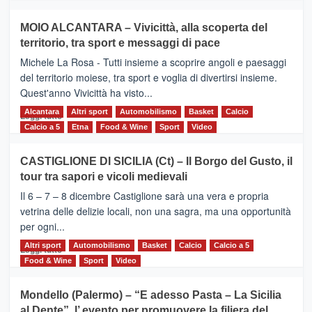
più
su
MOIO ALCANTARA – Vivicittà, alla scoperta del
Torna
territorio, tra sport e messaggi di pace
la
Supermaratona
Michele La Rosa - Tutti insieme a scoprire angoli e paesaggi
dell’Etna
del territorio moiese, tra sport e voglia di divertirsi insieme.
Quest'anno Vivicittà ha visto...
Alcantara
Leggi
Altri sport
Automobilismo
Basket
Calcio
Leggi tutto
di
Calcio a 5
Etna
Food & Wine
Sport
Video
più
su
CASTIGLIONE DI SICILIA (Ct) – Il Borgo del Gusto, il
MOIO
tour tra sapori e vicoli medievali
ALCANTARA
–
Il 6 – 7 – 8 dicembre Castiglione sarà una vera e propria
Vivicittà,
vetrina delle delizie locali, non una sagra, ma una opportunità
alla
per ogni...
scoperta
del
Altri sport
Leggi
Automobilismo
Basket
Calcio
Calcio a 5
Leggi tutto
territorio,
di
Food & Wine
Sport
Video
tra
più
sport
su
Mondello (Palermo) – “E adesso Pasta – La Sicilia
e
CASTIGLIONE
al Dente”, l’ evento per promuovere la filiera del
messaggi