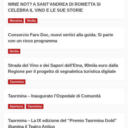
la
WINE NOT? A SANT’ANDREA DI ROMETTA SI
per
filiera
CELEBRA IL VINO E LE SUE STORIE
il
del
secondo
grano
anno
Messina
Sicilia
duro
consecutivo
siciliano
vince
Consorzio Faro Doc, nuovi vertici alla guida. Si parte
Franco
con un ricco programma
Caruso
Sicilia
Strada del Vino e dei Sapori dell’Etna, 90mila euro dalla
Regione per il progetto di segnaletica turistica digitale
Taormina
Taormina – Inaugurato l’Ospedale di Comunità
Apertura
Taormina
Taormina – La IX edizione del “Premio Taormina Gold”
illumina il Teatro Antico