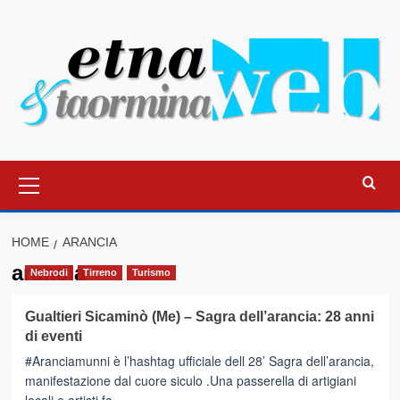
Vai
al
contenuto
Menu
principale
HOME
ARANCIA
arancia
Nebrodi
Tirreno
Turismo
Gualtieri Sicaminò (Me) – Sagra dell’arancia: 28 anni
di eventi
#Aranciamunni è l’hashtag ufficiale dell 28’ Sagra dell’arancia,
manifestazione dal cuore siculo .Una passerella di artigiani