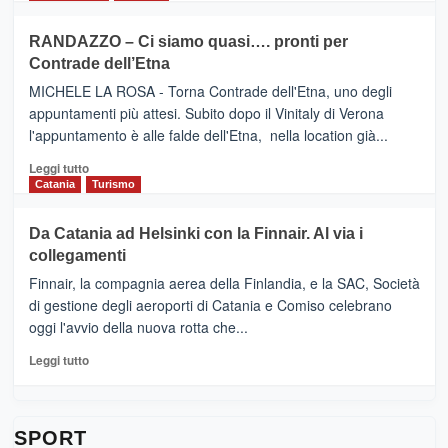
classifica
SEASONS
più
siciliana
PRESENTA
su
RANDAZZO – Ci siamo quasi…. pronti per
IL
VIAGRANDE
Contrade dell’Etna
NUOVO
(Ct)
SUMMER
–
MICHELE LA ROSA - Torna Contrade dell'Etna, uno degli
BOOK
Benanti
appuntamenti più attesi. Subito dopo il Vinitaly di Verona
CLUB
presenta
l'appuntamento è alle falde dell'Etna, nella location già...
“Vino
&
Leggi
Leggi tutto
Cultura
di
Catania
Turismo
2026”.
più
Le
su
Da Catania ad Helsinki con la Finnair. Al via i
tappe
RANDAZZO
collegamenti
dell’enoturismo
–
sull’Etna
Ci
Finnair, la compagnia aerea della Finlandia, e la SAC, Società
siamo
di gestione degli aeroporti di Catania e Comiso celebrano
quasi….
oggi l'avvio della nuova rotta che...
pronti
per
Leggi
Leggi tutto
Contrade
di
dell’Etna
più
su
Da
SPORT