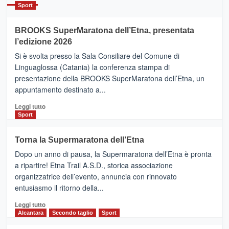
Catania
Sport
ad
Helsinki
BROOKS SuperMaratona dell’Etna, presentata
con
la
l’edizione 2026
Finnair.
Si è svolta presso la Sala Consiliare del Comune di
Al
Linguaglossa (Catania) la conferenza stampa di
via
presentazione della BROOKS SuperMaratona dell’Etna, un
i
appuntamento destinato a...
collegamenti
Leggi
Leggi tutto
di
Sport
più
su
Torna la Supermaratona dell’Etna
BROOKS
Dopo un anno di pausa, la Supermaratona dell’Etna è pronta
SuperMaratona
dell’Etna,
a ripartire! Etna Trail A.S.D., storica associazione
presentata
organizzatrice dell’evento, annuncia con rinnovato
l’edizione
entusiasmo il ritorno della...
2026
Leggi
Leggi tutto
di
Alcantara
Secondo taglio
Sport
più