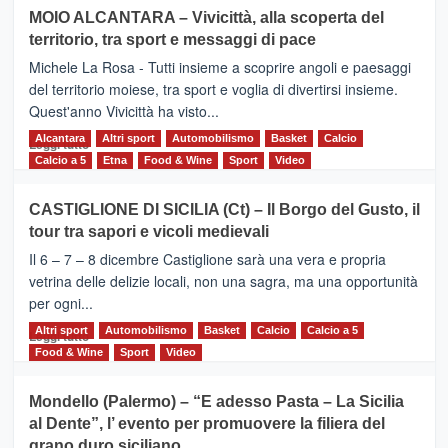
su
MOIO ALCANTARA – Vivicittà, alla scoperta del
Torna
territorio, tra sport e messaggi di pace
la
Supermaratona
Michele La Rosa - Tutti insieme a scoprire angoli e paesaggi
dell’Etna
del territorio moiese, tra sport e voglia di divertirsi insieme.
Quest'anno Vivicittà ha visto...
Alcantara
Leggi
Altri sport
Automobilismo
Basket
Calcio
Leggi tutto
di
Calcio a 5
Etna
Food & Wine
Sport
Video
più
su
CASTIGLIONE DI SICILIA (Ct) – Il Borgo del Gusto, il
MOIO
tour tra sapori e vicoli medievali
ALCANTARA
–
Il 6 – 7 – 8 dicembre Castiglione sarà una vera e propria
Vivicittà,
vetrina delle delizie locali, non una sagra, ma una opportunità
alla
per ogni...
scoperta
del
Altri sport
Leggi
Automobilismo
Basket
Calcio
Calcio a 5
Leggi tutto
territorio,
di
Food & Wine
Sport
Video
tra
più
sport
su
Mondello (Palermo) – “E adesso Pasta – La Sicilia
e
CASTIGLIONE
al Dente”, l’ evento per promuovere la filiera del
messaggi
DI
di
grano duro siciliano
SICILIA