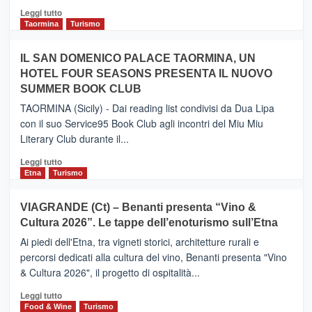
Catania
Leggi
Leggi tutto
e
di
Taormina
Turismo
Zanzibar
più
operato
su
IL SAN DOMENICO PALACE TAORMINA, UN
da
PIEDIMONTE
Neos
HOTEL FOUR SEASONS PRESENTA IL NUOVO
ETNEO
SUMMER BOOK CLUB
–
Meta
TAORMINA (Sicily) - Dai reading list condivisi da Dua Lipa
turistica
con il suo Service95 Book Club agli incontri del Miu Miu
privilegiata
Literary Club durante il...
secondo
i
Leggi
Leggi tutto
dati
di
Etna
Turismo
di
più
Airbnb.
su
VIAGRANDE (Ct) – Benanti presenta “Vino &
Anche
IL
la
Cultura 2026”. Le tappe dell’enoturismo sull’Etna
SAN
Valle
DOMENICO
Ai piedi dell'Etna, tra vigneti storici, architetture rurali e
Alcantara
PALACE
percorsi dedicati alla cultura del vino, Benanti presenta "Vino
nei
TAORMINA,
& Cultura 2026", il progetto di ospitalità...
primi
UN
posti
HOTEL
Leggi
Leggi tutto
nella
FOUR
di
Food & Wine
Turismo