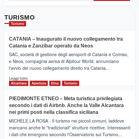
TURISMO
Turismo
CATANIA – Inaugurato il nuovo collegamento tra
Catania e Zanzibar operato da Neos
SAC, società di gestione degli aeroporti di Catania e Comiso,
e Neos, compagnia aerea di Alpitour World, annunciano
l'avvio del nuovo collegamento diretto tra Catania...
Leggi
Leggi tutto
di
Alcantara
Apertura
Etna
Turismo
più
su
PIEDIMONTE ETNEO – Meta turistica privilegiata
CATANIA
secondo i dati di Airbnb. Anche la Valle Alcantara
–
nei primi posti nella classifica siciliana
Inaugurato
il
MICHELE LA ROSA - Il turismo nei piccoli comuni, laddove
nuovo
mancano anche le "tradizionali" strutture ricettive. Interessanti
collegamento
i dati che emergono secondo l'Osservatorio sul Turismo...
tra