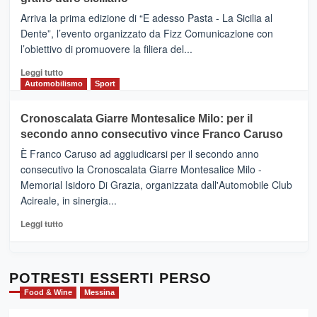
pace
(Ct)
Arriva la prima edizione di “E adesso Pasta - La Sicilia al
–
Dente”, l’evento organizzato da Fizz Comunicazione con
Il
l’obiettivo di promuovere la filiera del...
Borgo
del
Leggi
Leggi tutto
Gusto,
di
Automobilismo
Sport
il
più
tour
su
Cronoscalata Giarre Montesalice Milo: per il
tra
Mondello
sapori
secondo anno consecutivo vince Franco Caruso
(Palermo)
e
–
È Franco Caruso ad aggiudicarsi per il secondo anno
vicoli
“E
consecutivo la Cronoscalata Giarre Montesalice Milo -
medievali
adesso
Memorial Isidoro Di Grazia, organizzata dall'Automobile Club
Pasta
Acireale, in sinergia...
–
La
Leggi
Leggi tutto
Sicilia
di
al
più
Dente”,
su
l’
Cronoscalata
POTRESTI ESSERTI PERSO
evento
Giarre
Food & Wine
Messina
per
Montesalice
promuovere
Milo: