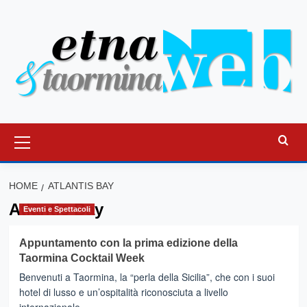
Vai
al
contenuto
Menu
principale
HOME
ATLANTIS BAY
Atlantis Bay
Eventi e Spettacoli
Appuntamento con la prima edizione della
Taormina Cocktail Week
Benvenuti a Taormina, la “perla della Sicilia”, che con i suoi
hotel di lusso e un’ospitalità riconosciuta a livello