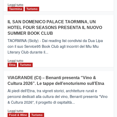
Catania
Leggi
Leggi tutto
e
di
Taormina
Turismo
Zanzibar
più
operato
su
IL SAN DOMENICO PALACE TAORMINA, UN
da
PIEDIMONTE
Neos
HOTEL FOUR SEASONS PRESENTA IL NUOVO
ETNEO
SUMMER BOOK CLUB
–
Meta
TAORMINA (Sicily) - Dai reading list condivisi da Dua Lipa
turistica
con il suo Service95 Book Club agli incontri del Miu Miu
privilegiata
Literary Club durante il...
secondo
i
Leggi
Leggi tutto
dati
di
Etna
Turismo
di
più
Airbnb.
su
VIAGRANDE (Ct) – Benanti presenta “Vino &
Anche
IL
la
Cultura 2026”. Le tappe dell’enoturismo sull’Etna
SAN
Valle
DOMENICO
Ai piedi dell'Etna, tra vigneti storici, architetture rurali e
Alcantara
PALACE
percorsi dedicati alla cultura del vino, Benanti presenta "Vino
nei
TAORMINA,
& Cultura 2026", il progetto di ospitalità...
primi
UN
posti
HOTEL
Leggi
Leggi tutto
nella
FOUR
di
Food & Wine
Turismo