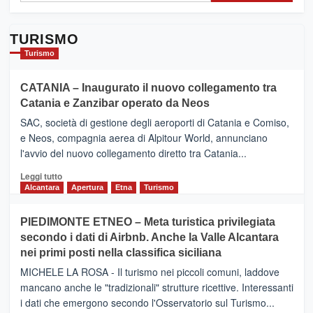
TURISMO
Turismo
CATANIA – Inaugurato il nuovo collegamento tra
Catania e Zanzibar operato da Neos
SAC, società di gestione degli aeroporti di Catania e Comiso,
e Neos, compagnia aerea di Alpitour World, annunciano
l'avvio del nuovo collegamento diretto tra Catania...
Leggi
Leggi tutto
di
Alcantara
Apertura
Etna
Turismo
più
su
PIEDIMONTE ETNEO – Meta turistica privilegiata
CATANIA
secondo i dati di Airbnb. Anche la Valle Alcantara
–
nei primi posti nella classifica siciliana
Inaugurato
il
MICHELE LA ROSA - Il turismo nei piccoli comuni, laddove
nuovo
mancano anche le "tradizionali" strutture ricettive. Interessanti
collegamento
i dati che emergono secondo l'Osservatorio sul Turismo...
tra