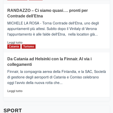
classifica
SEASONS
più
siciliana
PRESENTA
su
RANDAZZO – Ci siamo quasi…. pronti per
IL
VIAGRANDE
Contrade dell’Etna
NUOVO
(Ct)
SUMMER
–
MICHELE LA ROSA - Torna Contrade dell'Etna, uno degli
BOOK
Benanti
appuntamenti più attesi. Subito dopo il Vinitaly di Verona
CLUB
presenta
l'appuntamento è alle falde dell'Etna, nella location già...
“Vino
&
Leggi
Leggi tutto
Cultura
di
Catania
Turismo
2026”.
più
Le
su
Da Catania ad Helsinki con la Finnair. Al via i
tappe
RANDAZZO
collegamenti
dell’enoturismo
–
sull’Etna
Ci
Finnair, la compagnia aerea della Finlandia, e la SAC, Società
siamo
di gestione degli aeroporti di Catania e Comiso celebrano
quasi….
oggi l'avvio della nuova rotta che...
pronti
per
Leggi
Leggi tutto
Contrade
di
dell’Etna
più
su
Da
SPORT