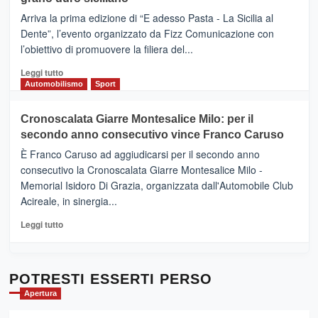
pace
(Ct)
Arriva la prima edizione di “E adesso Pasta - La Sicilia al
–
Dente”, l’evento organizzato da Fizz Comunicazione con
Il
l’obiettivo di promuovere la filiera del...
Borgo
del
Leggi
Leggi tutto
Gusto,
di
Automobilismo
Sport
il
più
tour
su
Cronoscalata Giarre Montesalice Milo: per il
tra
Mondello
sapori
secondo anno consecutivo vince Franco Caruso
(Palermo)
e
–
È Franco Caruso ad aggiudicarsi per il secondo anno
vicoli
“E
consecutivo la Cronoscalata Giarre Montesalice Milo -
medievali
adesso
Memorial Isidoro Di Grazia, organizzata dall'Automobile Club
Pasta
Acireale, in sinergia...
–
La
Leggi
Leggi tutto
Sicilia
di
al
più
Dente”,
su
l’
Cronoscalata
POTRESTI ESSERTI PERSO
evento
Giarre
Apertura
per
Montesalice
promuovere
Milo: