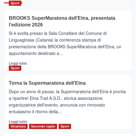
Catania
Sport
ad
Helsinki
BROOKS SuperMaratona dell’Etna, presentata
con
la
l’edizione 2026
Finnair.
Si è svolta presso la Sala Consiliare del Comune di
Al
Linguaglossa (Catania) la conferenza stampa di
via
presentazione della BROOKS SuperMaratona dell’Etna, un
i
appuntamento destinato a...
collegamenti
Leggi
Leggi tutto
di
Sport
più
su
Torna la Supermaratona dell’Etna
BROOKS
Dopo un anno di pausa, la Supermaratona dell’Etna è pronta
SuperMaratona
dell’Etna,
a ripartire! Etna Trail A.S.D., storica associazione
presentata
organizzatrice dell’evento, annuncia con rinnovato
l’edizione
entusiasmo il ritorno della...
2026
Leggi
Leggi tutto
di
Alcantara
Secondo taglio
Sport
più