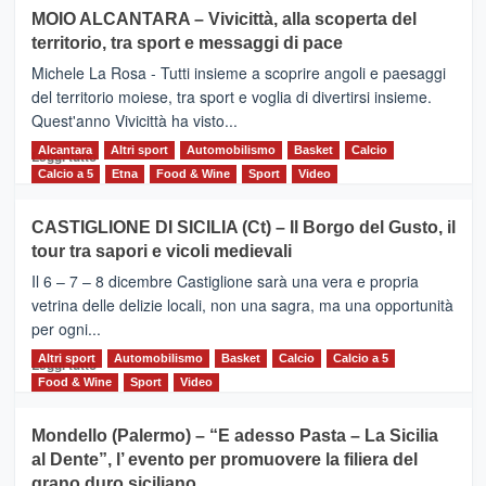
su
MOIO ALCANTARA – Vivicittà, alla scoperta del
Torna
territorio, tra sport e messaggi di pace
la
Supermaratona
Michele La Rosa - Tutti insieme a scoprire angoli e paesaggi
dell’Etna
del territorio moiese, tra sport e voglia di divertirsi insieme.
Quest'anno Vivicittà ha visto...
Alcantara
Leggi
Altri sport
Automobilismo
Basket
Calcio
Leggi tutto
di
Calcio a 5
Etna
Food & Wine
Sport
Video
più
su
CASTIGLIONE DI SICILIA (Ct) – Il Borgo del Gusto, il
MOIO
tour tra sapori e vicoli medievali
ALCANTARA
–
Il 6 – 7 – 8 dicembre Castiglione sarà una vera e propria
Vivicittà,
vetrina delle delizie locali, non una sagra, ma una opportunità
alla
per ogni...
scoperta
del
Altri sport
Leggi
Automobilismo
Basket
Calcio
Calcio a 5
Leggi tutto
territorio,
di
Food & Wine
Sport
Video
tra
più
sport
su
Mondello (Palermo) – “E adesso Pasta – La Sicilia
e
CASTIGLIONE
al Dente”, l’ evento per promuovere la filiera del
messaggi
DI
di
grano duro siciliano
SICILIA