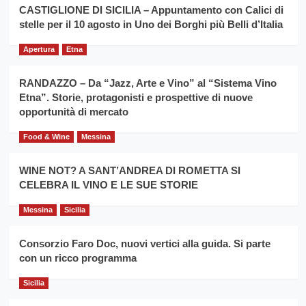
la
CASTIGLIONE DI SICILIA – Appuntamento con Calici di
per
filiera
stelle per il 10 agosto in Uno dei Borghi più Belli d’Italia
il
del
secondo
grano
anno
Apertura
Etna
duro
consecutivo
siciliano
vince
RANDAZZO – Da “Jazz, Arte e Vino” al “Sistema Vino
Franco
Etna”. Storie, protagonisti e prospettive di nuove
Caruso
opportunità di mercato
Food & Wine
Messina
WINE NOT? A SANT’ANDREA DI ROMETTA SI
CELEBRA IL VINO E LE SUE STORIE
Messina
Sicilia
Consorzio Faro Doc, nuovi vertici alla guida. Si parte
con un ricco programma
Sicilia