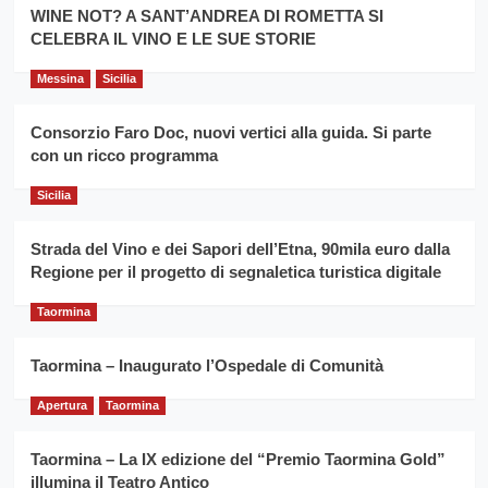
la
WINE NOT? A SANT’ANDREA DI ROMETTA SI
per
filiera
CELEBRA IL VINO E LE SUE STORIE
il
del
secondo
grano
anno
Messina
Sicilia
duro
consecutivo
siciliano
vince
Consorzio Faro Doc, nuovi vertici alla guida. Si parte
Franco
con un ricco programma
Caruso
Sicilia
Strada del Vino e dei Sapori dell’Etna, 90mila euro dalla
Regione per il progetto di segnaletica turistica digitale
Taormina
Taormina – Inaugurato l’Ospedale di Comunità
Apertura
Taormina
Taormina – La IX edizione del “Premio Taormina Gold”
illumina il Teatro Antico