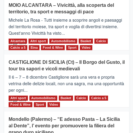
su
MOIO ALCANTARA – Vivicittà, alla scoperta del
Torna
territorio, tra sport e messaggi di pace
la
Supermaratona
Michele La Rosa - Tutti insieme a scoprire angoli e paesaggi
dell’Etna
del territorio moiese, tra sport e voglia di divertirsi insieme.
Quest'anno Vivicittà ha visto...
Alcantara
Leggi
Altri sport
Automobilismo
Basket
Calcio
Leggi tutto
di
Calcio a 5
Etna
Food & Wine
Sport
Video
più
su
CASTIGLIONE DI SICILIA (Ct) – Il Borgo del Gusto, il
MOIO
tour tra sapori e vicoli medievali
ALCANTARA
–
Il 6 – 7 – 8 dicembre Castiglione sarà una vera e propria
Vivicittà,
vetrina delle delizie locali, non una sagra, ma una opportunità
alla
per ogni...
scoperta
del
Altri sport
Leggi
Automobilismo
Basket
Calcio
Calcio a 5
Leggi tutto
territorio,
di
Food & Wine
Sport
Video
tra
più
sport
su
Mondello (Palermo) – “E adesso Pasta – La Sicilia
e
CASTIGLIONE
al Dente”, l’ evento per promuovere la filiera del
messaggi
DI
di
grano duro siciliano
SICILIA