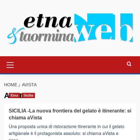
Vai
al
contenuto
Menu
principale
HOME
AVISTA
Avista
Etna
Sicilia
SICILIA -La nuova frontiera del gelato è itinerante: si
chiama aVista
Una proposta unica di ristorazione itinerante in cui il gelato
artigianale è il protagonista assoluto: si chiama aVista e