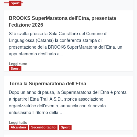
Catania
Sport
ad
Helsinki
BROOKS SuperMaratona dell’Etna, presentata
con
la
l’edizione 2026
Finnair.
Si è svolta presso la Sala Consiliare del Comune di
Al
Linguaglossa (Catania) la conferenza stampa di
via
presentazione della BROOKS SuperMaratona dell’Etna, un
i
appuntamento destinato a...
collegamenti
Leggi
Leggi tutto
di
Sport
più
su
Torna la Supermaratona dell’Etna
BROOKS
Dopo un anno di pausa, la Supermaratona dell’Etna è pronta
SuperMaratona
dell’Etna,
a ripartire! Etna Trail A.S.D., storica associazione
presentata
organizzatrice dell’evento, annuncia con rinnovato
l’edizione
entusiasmo il ritorno della...
2026
Leggi
Leggi tutto
di
Alcantara
Secondo taglio
Sport
più