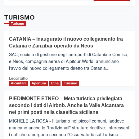
TURISMO
Turismo
CATANIA – Inaugurato il nuovo collegamento tra
Catania e Zanzibar operato da Neos
SAC, società di gestione degli aeroporti di Catania e Comiso,
e Neos, compagnia aerea di Alpitour World, annunciano
l'avvio del nuovo collegamento diretto tra Catania...
Leggi
Leggi tutto
di
Alcantara
Apertura
Etna
Turismo
più
su
PIEDIMONTE ETNEO – Meta turistica privilegiata
CATANIA
secondo i dati di Airbnb. Anche la Valle Alcantara
–
nei primi posti nella classifica siciliana
Inaugurato
il
MICHELE LA ROSA - Il turismo nei piccoli comuni, laddove
nuovo
mancano anche le "tradizionali" strutture ricettive. Interessanti
collegamento
i dati che emergono secondo l'Osservatorio sul Turismo...
tra