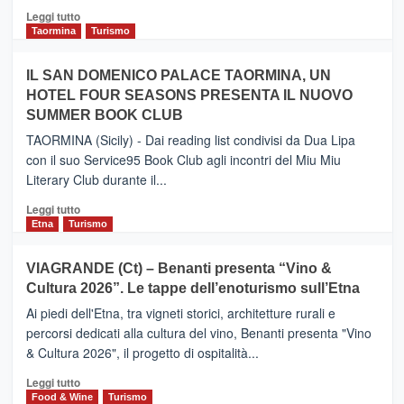
Catania
Leggi
Leggi tutto
e
di
Taormina
Turismo
Zanzibar
più
operato
su
IL SAN DOMENICO PALACE TAORMINA, UN
da
PIEDIMONTE
Neos
HOTEL FOUR SEASONS PRESENTA IL NUOVO
ETNEO
SUMMER BOOK CLUB
–
Meta
TAORMINA (Sicily) - Dai reading list condivisi da Dua Lipa
turistica
con il suo Service95 Book Club agli incontri del Miu Miu
privilegiata
Literary Club durante il...
secondo
i
Leggi
Leggi tutto
dati
di
Etna
Turismo
di
più
Airbnb.
su
VIAGRANDE (Ct) – Benanti presenta “Vino &
Anche
IL
la
Cultura 2026”. Le tappe dell’enoturismo sull’Etna
SAN
Valle
DOMENICO
Ai piedi dell'Etna, tra vigneti storici, architetture rurali e
Alcantara
PALACE
percorsi dedicati alla cultura del vino, Benanti presenta "Vino
nei
TAORMINA,
& Cultura 2026", il progetto di ospitalità...
primi
UN
posti
HOTEL
Leggi
Leggi tutto
nella
FOUR
di
Food & Wine
Turismo