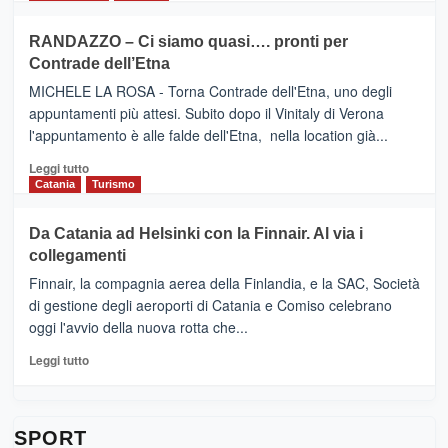
classifica
SEASONS
più
siciliana
PRESENTA
su
RANDAZZO – Ci siamo quasi…. pronti per
IL
VIAGRANDE
Contrade dell’Etna
NUOVO
(Ct)
SUMMER
–
MICHELE LA ROSA - Torna Contrade dell'Etna, uno degli
BOOK
Benanti
appuntamenti più attesi. Subito dopo il Vinitaly di Verona
CLUB
presenta
l'appuntamento è alle falde dell'Etna, nella location già...
“Vino
&
Leggi
Leggi tutto
Cultura
di
Catania
Turismo
2026”.
più
Le
su
Da Catania ad Helsinki con la Finnair. Al via i
tappe
RANDAZZO
collegamenti
dell’enoturismo
–
sull’Etna
Ci
Finnair, la compagnia aerea della Finlandia, e la SAC, Società
siamo
di gestione degli aeroporti di Catania e Comiso celebrano
quasi….
oggi l'avvio della nuova rotta che...
pronti
per
Leggi
Leggi tutto
Contrade
di
dell’Etna
più
su
Da
SPORT