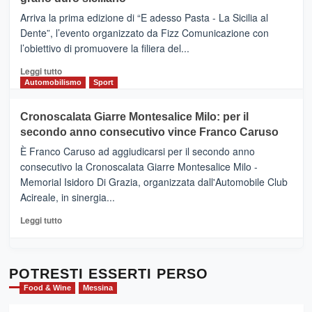
pace
(Ct)
Arriva la prima edizione di “E adesso Pasta - La Sicilia al
–
Dente”, l’evento organizzato da Fizz Comunicazione con
Il
l’obiettivo di promuovere la filiera del...
Borgo
del
Leggi
Leggi tutto
Gusto,
di
Automobilismo
Sport
il
più
tour
su
Cronoscalata Giarre Montesalice Milo: per il
tra
Mondello
sapori
secondo anno consecutivo vince Franco Caruso
(Palermo)
e
–
È Franco Caruso ad aggiudicarsi per il secondo anno
vicoli
“E
consecutivo la Cronoscalata Giarre Montesalice Milo -
medievali
adesso
Memorial Isidoro Di Grazia, organizzata dall'Automobile Club
Pasta
Acireale, in sinergia...
–
La
Leggi
Leggi tutto
Sicilia
di
al
più
Dente”,
su
l’
Cronoscalata
POTRESTI ESSERTI PERSO
evento
Giarre
Food & Wine
Messina
per
Montesalice
promuovere
Milo: