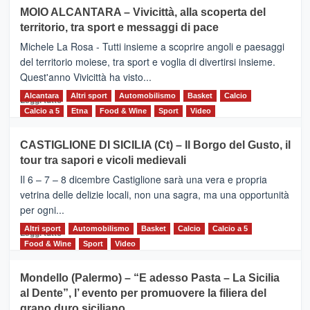
su
MOIO ALCANTARA – Vivicittà, alla scoperta del
Torna
territorio, tra sport e messaggi di pace
la
Supermaratona
Michele La Rosa - Tutti insieme a scoprire angoli e paesaggi
dell’Etna
del territorio moiese, tra sport e voglia di divertirsi insieme.
Quest'anno Vivicittà ha visto...
Alcantara
Leggi
Altri sport
Automobilismo
Basket
Calcio
Leggi tutto
di
Calcio a 5
Etna
Food & Wine
Sport
Video
più
su
CASTIGLIONE DI SICILIA (Ct) – Il Borgo del Gusto, il
MOIO
tour tra sapori e vicoli medievali
ALCANTARA
–
Il 6 – 7 – 8 dicembre Castiglione sarà una vera e propria
Vivicittà,
vetrina delle delizie locali, non una sagra, ma una opportunità
alla
per ogni...
scoperta
del
Altri sport
Leggi
Automobilismo
Basket
Calcio
Calcio a 5
Leggi tutto
territorio,
di
Food & Wine
Sport
Video
tra
più
sport
su
Mondello (Palermo) – “E adesso Pasta – La Sicilia
e
CASTIGLIONE
al Dente”, l’ evento per promuovere la filiera del
messaggi
DI
di
grano duro siciliano
SICILIA