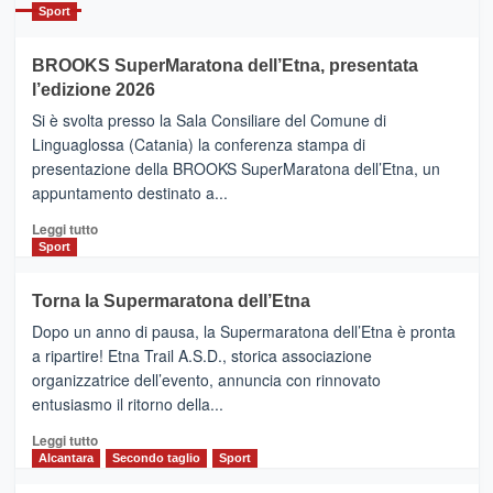
Catania
Sport
ad
Helsinki
BROOKS SuperMaratona dell’Etna, presentata
con
la
l’edizione 2026
Finnair.
Si è svolta presso la Sala Consiliare del Comune di
Al
Linguaglossa (Catania) la conferenza stampa di
via
presentazione della BROOKS SuperMaratona dell’Etna, un
i
appuntamento destinato a...
collegamenti
Leggi
Leggi tutto
di
Sport
più
su
Torna la Supermaratona dell’Etna
BROOKS
Dopo un anno di pausa, la Supermaratona dell’Etna è pronta
SuperMaratona
dell’Etna,
a ripartire! Etna Trail A.S.D., storica associazione
presentata
organizzatrice dell’evento, annuncia con rinnovato
l’edizione
entusiasmo il ritorno della...
2026
Leggi
Leggi tutto
di
Alcantara
Secondo taglio
Sport
più