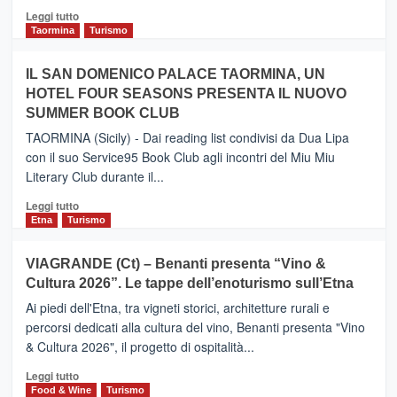
Catania
Leggi
Leggi tutto
e
di
Taormina
Turismo
Zanzibar
più
operato
su
IL SAN DOMENICO PALACE TAORMINA, UN
da
PIEDIMONTE
Neos
HOTEL FOUR SEASONS PRESENTA IL NUOVO
ETNEO
SUMMER BOOK CLUB
–
Meta
TAORMINA (Sicily) - Dai reading list condivisi da Dua Lipa
turistica
con il suo Service95 Book Club agli incontri del Miu Miu
privilegiata
Literary Club durante il...
secondo
i
Leggi
Leggi tutto
dati
di
Etna
Turismo
di
più
Airbnb.
su
VIAGRANDE (Ct) – Benanti presenta “Vino &
Anche
IL
la
Cultura 2026”. Le tappe dell’enoturismo sull’Etna
SAN
Valle
DOMENICO
Ai piedi dell'Etna, tra vigneti storici, architetture rurali e
Alcantara
PALACE
percorsi dedicati alla cultura del vino, Benanti presenta "Vino
nei
TAORMINA,
& Cultura 2026", il progetto di ospitalità...
primi
UN
posti
HOTEL
Leggi
Leggi tutto
nella
FOUR
di
Food & Wine
Turismo