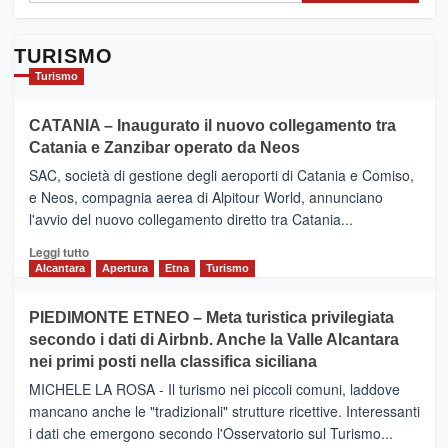
TURISMO
Turismo
CATANIA – Inaugurato il nuovo collegamento tra
Catania e Zanzibar operato da Neos
SAC, società di gestione degli aeroporti di Catania e Comiso,
e Neos, compagnia aerea di Alpitour World, annunciano
l'avvio del nuovo collegamento diretto tra Catania...
Leggi
Leggi tutto
di
Alcantara
Apertura
Etna
Turismo
più
su
PIEDIMONTE ETNEO – Meta turistica privilegiata
CATANIA
secondo i dati di Airbnb. Anche la Valle Alcantara
–
nei primi posti nella classifica siciliana
Inaugurato
il
MICHELE LA ROSA - Il turismo nei piccoli comuni, laddove
nuovo
mancano anche le "tradizionali" strutture ricettive. Interessanti
collegamento
i dati che emergono secondo l'Osservatorio sul Turismo...
tra