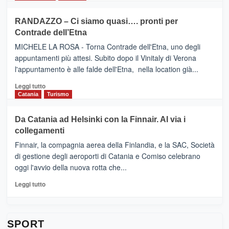
classifica
SEASONS
più
siciliana
PRESENTA
su
RANDAZZO – Ci siamo quasi…. pronti per
IL
VIAGRANDE
Contrade dell’Etna
NUOVO
(Ct)
SUMMER
–
MICHELE LA ROSA - Torna Contrade dell'Etna, uno degli
BOOK
Benanti
appuntamenti più attesi. Subito dopo il Vinitaly di Verona
CLUB
presenta
l'appuntamento è alle falde dell'Etna, nella location già...
“Vino
&
Leggi
Leggi tutto
Cultura
di
Catania
Turismo
2026”.
più
Le
su
Da Catania ad Helsinki con la Finnair. Al via i
tappe
RANDAZZO
collegamenti
dell’enoturismo
–
sull’Etna
Ci
Finnair, la compagnia aerea della Finlandia, e la SAC, Società
siamo
di gestione degli aeroporti di Catania e Comiso celebrano
quasi….
oggi l'avvio della nuova rotta che...
pronti
per
Leggi
Leggi tutto
Contrade
di
dell’Etna
più
su
Da
SPORT