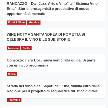
la
RANDAZZO – Da “Jazz, Arte e Vino” al “Sistema Vino
per
filiera
Etna”. Storie, protagonisti e prospettive di nuove
il
del
secondo
opportunità di mercato
grano
anno
duro
consecutivo
Food & Wine
Messina
siciliano
vince
Franco
WINE NOT? A SANT’ANDREA DI ROMETTA SI
Caruso
CELEBRA IL VINO E LE SUE STORIE
Messina
Sicilia
Consorzio Faro Doc, nuovi vertici alla guida. Si parte
con un ricco programma
Sicilia
Strada del Vino e dei Sapori dell’Etna, 90mila euro dalla
Regione per il progetto di segnaletica turistica digitale
Taormina