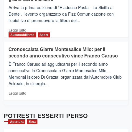
pace
(Ct)
Arriva la prima edizione di “E adesso Pasta - La Sicilia al
–
Dente”, l’evento organizzato da Fizz Comunicazione con
Il
l’obiettivo di promuovere la filiera del...
Borgo
del
Leggi
Leggi tutto
Gusto,
di
Automobilismo
Sport
il
più
tour
su
Cronoscalata Giarre Montesalice Milo: per il
tra
Mondello
sapori
secondo anno consecutivo vince Franco Caruso
(Palermo)
e
–
È Franco Caruso ad aggiudicarsi per il secondo anno
vicoli
“E
consecutivo la Cronoscalata Giarre Montesalice Milo -
medievali
adesso
Memorial Isidoro Di Grazia, organizzata dall'Automobile Club
Pasta
Acireale, in sinergia...
–
La
Leggi
Leggi tutto
Sicilia
di
al
più
Dente”,
su
l’
Cronoscalata
POTRESTI ESSERTI PERSO
evento
Giarre
Apertura
Etna
per
Montesalice
promuovere
Milo: