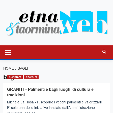
Vai
al
contenuto
Menu
principale
HOME
BAGLI
bagli
Alcantara
Apertura
GRANITI – Palmenti e bagli luoghi di cultura e
tradizioni
Michele La Rosa - Riscoprire i vecchi palmenti e valorizzarli.
E’ solo una delle iniziative lanciate dall’Amministrazione