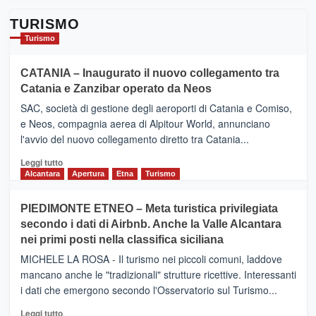
TURISMO
Turismo
CATANIA – Inaugurato il nuovo collegamento tra
Catania e Zanzibar operato da Neos
SAC, società di gestione degli aeroporti di Catania e Comiso,
e Neos, compagnia aerea di Alpitour World, annunciano
l'avvio del nuovo collegamento diretto tra Catania...
Leggi
Leggi tutto
di
Alcantara
Apertura
Etna
Turismo
più
su
PIEDIMONTE ETNEO – Meta turistica privilegiata
CATANIA
secondo i dati di Airbnb. Anche la Valle Alcantara
–
nei primi posti nella classifica siciliana
Inaugurato
il
MICHELE LA ROSA - Il turismo nei piccoli comuni, laddove
nuovo
mancano anche le "tradizionali" strutture ricettive. Interessanti
collegamento
i dati che emergono secondo l'Osservatorio sul Turismo...
tra
Catania
Leggi
Leggi tutto