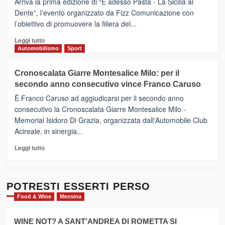
Arriva la prima edizione di “E adesso Pasta - La Sicilia al
–
Dente”, l’evento organizzato da Fizz Comunicazione con
Il
l’obiettivo di promuovere la filiera del...
Borgo
del
Leggi
Leggi tutto
Gusto,
di
Automobilismo
Sport
il
più
tour
su
Cronoscalata Giarre Montesalice Milo: per il
tra
Mondello
sapori
secondo anno consecutivo vince Franco Caruso
(Palermo)
e
–
È Franco Caruso ad aggiudicarsi per il secondo anno
vicoli
“E
consecutivo la Cronoscalata Giarre Montesalice Milo -
medievali
adesso
Memorial Isidoro Di Grazia, organizzata dall'Automobile Club
Pasta
Acireale, in sinergia...
–
La
Leggi
Leggi tutto
Sicilia
di
al
più
Dente”,
su
l’
Cronoscalata
POTRESTI ESSERTI PERSO
evento
Giarre
Food & Wine
Messina
per
Montesalice
promuovere
Milo:
la
WINE NOT? A SANT’ANDREA DI ROMETTA SI
per