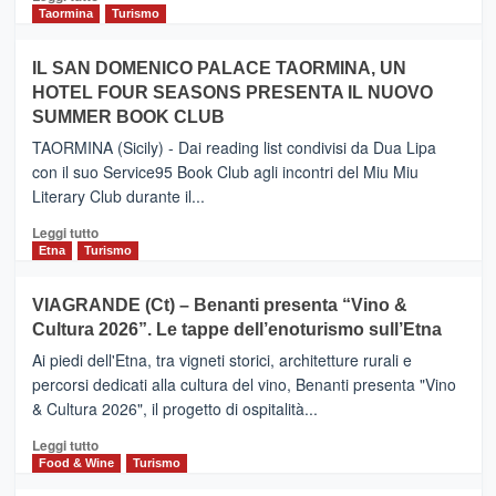
e
di
Taormina
Turismo
Zanzibar
più
operato
su
IL SAN DOMENICO PALACE TAORMINA, UN
da
PIEDIMONTE
Neos
HOTEL FOUR SEASONS PRESENTA IL NUOVO
ETNEO
SUMMER BOOK CLUB
–
Meta
TAORMINA (Sicily) - Dai reading list condivisi da Dua Lipa
turistica
con il suo Service95 Book Club agli incontri del Miu Miu
privilegiata
Literary Club durante il...
secondo
i
Leggi
Leggi tutto
dati
di
Etna
Turismo
di
più
Airbnb.
su
VIAGRANDE (Ct) – Benanti presenta “Vino &
Anche
IL
la
Cultura 2026”. Le tappe dell’enoturismo sull’Etna
SAN
Valle
DOMENICO
Ai piedi dell'Etna, tra vigneti storici, architetture rurali e
Alcantara
PALACE
percorsi dedicati alla cultura del vino, Benanti presenta "Vino
nei
TAORMINA,
& Cultura 2026", il progetto di ospitalità...
primi
UN
posti
HOTEL
Leggi
Leggi tutto
nella
FOUR
di
Food & Wine
Turismo
classifica
SEASONS
più