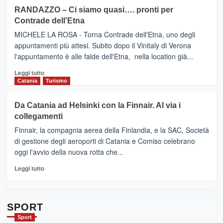
siciliana
PRESENTA
su
RANDAZZO – Ci siamo quasi…. pronti per
IL
VIAGRANDE
Contrade dell’Etna
NUOVO
(Ct)
SUMMER
–
MICHELE LA ROSA - Torna Contrade dell'Etna, uno degli
BOOK
Benanti
appuntamenti più attesi. Subito dopo il Vinitaly di Verona
CLUB
presenta
l'appuntamento è alle falde dell'Etna, nella location già...
“Vino
&
Leggi
Leggi tutto
Cultura
di
Catania
Turismo
2026”.
più
Le
su
Da Catania ad Helsinki con la Finnair. Al via i
tappe
RANDAZZO
collegamenti
dell’enoturismo
–
sull’Etna
Ci
Finnair, la compagnia aerea della Finlandia, e la SAC, Società
siamo
di gestione degli aeroporti di Catania e Comiso celebrano
quasi….
oggi l'avvio della nuova rotta che...
pronti
per
Leggi
Leggi tutto
Contrade
di
dell’Etna
più
su
Da
SPORT
Catania
Sport