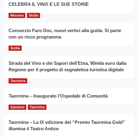
filiera
CELEBRA IL VINO E LE SUE STORIE
il
del
secondo
grano
anno
Messina
Sicilia
duro
consecutivo
siciliano
vince
Consorzio Faro Doc, nuovi vertici alla guida. Si parte
Franco
con un ricco programma
Caruso
Sicilia
Strada del Vino e dei Sapori dell’Etna, 90mila euro dalla
Regione per il progetto di segnaletica turistica digitale
Taormina
Taormina – Inaugurato l’Ospedale di Comunità
Apertura
Taormina
Taormina – La IX edizione del “Premio Taormina Gold”
illumina il Teatro Antico