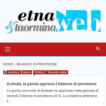
Vai
al
contenuto
Menu
principale
HOME
BILANCIO DI PREVISIONE
bilancio di previsione
Apertura
Ionica
Politica
Secondo taglio
Acireale, la giunta approva il bilancio di previsione
La giunta comunale di Acireale ha approvato nella giornata di
venerdì il bilancio di previsione 2015. La prossima settimana
il...