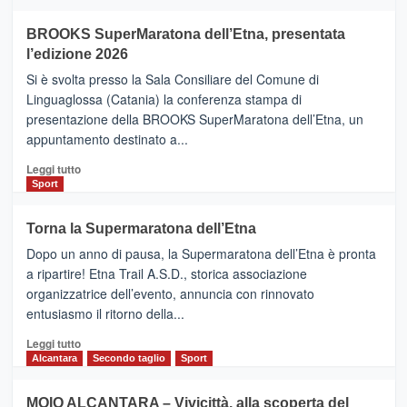
ad
Helsinki
BROOKS SuperMaratona dell’Etna, presentata
con
la
l’edizione 2026
Finnair.
Si è svolta presso la Sala Consiliare del Comune di
Al
Linguaglossa (Catania) la conferenza stampa di
via
presentazione della BROOKS SuperMaratona dell’Etna, un
i
appuntamento destinato a...
collegamenti
Leggi
Leggi tutto
di
Sport
più
su
Torna la Supermaratona dell’Etna
BROOKS
Dopo un anno di pausa, la Supermaratona dell’Etna è pronta
SuperMaratona
dell’Etna,
a ripartire! Etna Trail A.S.D., storica associazione
presentata
organizzatrice dell’evento, annuncia con rinnovato
l’edizione
entusiasmo il ritorno della...
2026
Leggi
Leggi tutto
di
Alcantara
Secondo taglio
Sport
più
su
MOIO ALCANTARA – Vivicittà, alla scoperta del