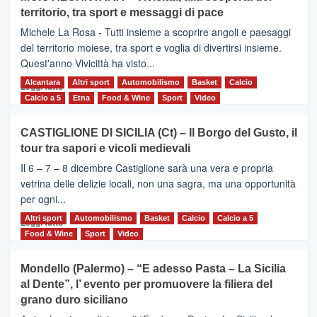
Torna
territorio, tra sport e messaggi di pace
la
Supermaratona
Michele La Rosa - Tutti insieme a scoprire angoli e paesaggi
dell’Etna
del territorio moiese, tra sport e voglia di divertirsi insieme.
Quest'anno Vivicittà ha visto...
Alcantara
Leggi
Altri sport
Automobilismo
Basket
Calcio
Leggi tutto
di
Calcio a 5
Etna
Food & Wine
Sport
Video
più
su
CASTIGLIONE DI SICILIA (Ct) – Il Borgo del Gusto, il
MOIO
tour tra sapori e vicoli medievali
ALCANTARA
–
Il 6 – 7 – 8 dicembre Castiglione sarà una vera e propria
Vivicittà,
vetrina delle delizie locali, non una sagra, ma una opportunità
alla
per ogni...
scoperta
del
Altri sport
Leggi
Automobilismo
Basket
Calcio
Calcio a 5
Leggi tutto
territorio,
di
Food & Wine
Sport
Video
tra
più
sport
su
Mondello (Palermo) – “E adesso Pasta – La Sicilia
e
CASTIGLIONE
al Dente”, l’ evento per promuovere la filiera del
messaggi
DI
di
grano duro siciliano
SICILIA
pace
(Ct)