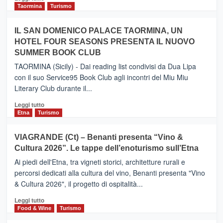
e
di
Taormina
Turismo
Zanzibar
più
operato
su
IL SAN DOMENICO PALACE TAORMINA, UN
da
PIEDIMONTE
Neos
HOTEL FOUR SEASONS PRESENTA IL NUOVO
ETNEO
SUMMER BOOK CLUB
–
Meta
TAORMINA (Sicily) - Dai reading list condivisi da Dua Lipa
turistica
con il suo Service95 Book Club agli incontri del Miu Miu
privilegiata
Literary Club durante il...
secondo
i
Leggi
Leggi tutto
dati
di
Etna
Turismo
di
più
Airbnb.
su
VIAGRANDE (Ct) – Benanti presenta “Vino &
Anche
IL
la
Cultura 2026”. Le tappe dell’enoturismo sull’Etna
SAN
Valle
DOMENICO
Ai piedi dell'Etna, tra vigneti storici, architetture rurali e
Alcantara
PALACE
percorsi dedicati alla cultura del vino, Benanti presenta "Vino
nei
TAORMINA,
& Cultura 2026", il progetto di ospitalità...
primi
UN
posti
HOTEL
Leggi
Leggi tutto
nella
FOUR
di
Food & Wine
Turismo
classifica
SEASONS
più