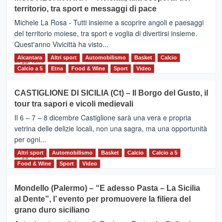
Torna
territorio, tra sport e messaggi di pace
la
Supermaratona
Michele La Rosa - Tutti insieme a scoprire angoli e paesaggi
dell’Etna
del territorio moiese, tra sport e voglia di divertirsi insieme.
Quest'anno Vivicittà ha visto...
Alcantara
Leggi
Altri sport
Automobilismo
Basket
Calcio
Leggi tutto
di
Calcio a 5
Etna
Food & Wine
Sport
Video
più
su
CASTIGLIONE DI SICILIA (Ct) – Il Borgo del Gusto, il
MOIO
tour tra sapori e vicoli medievali
ALCANTARA
–
Il 6 – 7 – 8 dicembre Castiglione sarà una vera e propria
Vivicittà,
vetrina delle delizie locali, non una sagra, ma una opportunità
alla
per ogni...
scoperta
del
Altri sport
Leggi
Automobilismo
Basket
Calcio
Calcio a 5
Leggi tutto
territorio,
di
Food & Wine
Sport
Video
tra
più
sport
su
Mondello (Palermo) – “E adesso Pasta – La Sicilia
e
CASTIGLIONE
al Dente”, l’ evento per promuovere la filiera del
messaggi
DI
di
grano duro siciliano
SICILIA
pace
(Ct)