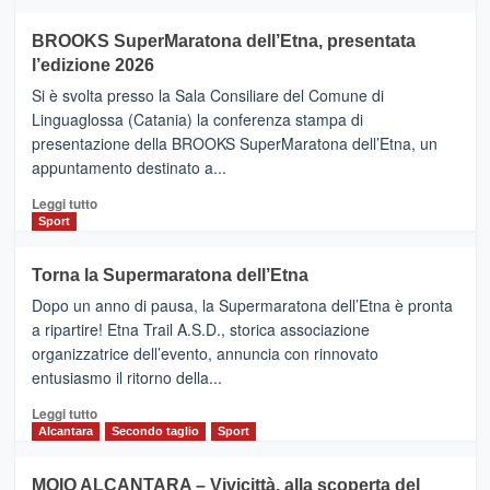
ad
Helsinki
BROOKS SuperMaratona dell’Etna, presentata
con
la
l’edizione 2026
Finnair.
Si è svolta presso la Sala Consiliare del Comune di
Al
Linguaglossa (Catania) la conferenza stampa di
via
presentazione della BROOKS SuperMaratona dell’Etna, un
i
appuntamento destinato a...
collegamenti
Leggi
Leggi tutto
di
Sport
più
su
Torna la Supermaratona dell’Etna
BROOKS
Dopo un anno di pausa, la Supermaratona dell’Etna è pronta
SuperMaratona
dell’Etna,
a ripartire! Etna Trail A.S.D., storica associazione
presentata
organizzatrice dell’evento, annuncia con rinnovato
l’edizione
entusiasmo il ritorno della...
2026
Leggi
Leggi tutto
di
Alcantara
Secondo taglio
Sport
più
su
MOIO ALCANTARA – Vivicittà, alla scoperta del