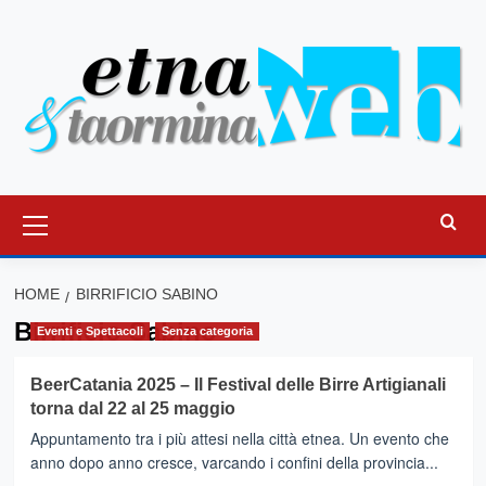
Vai
al
contenuto
Menu
principale
HOME
BIRRIFICIO SABINO
Birrificio Sabino
Eventi e Spettacoli
Senza categoria
BeerCatania 2025 – Il Festival delle Birre Artigianali
torna dal 22 al 25 maggio
Appuntamento tra i più attesi nella città etnea. Un evento che
anno dopo anno cresce, varcando i confini della provincia...