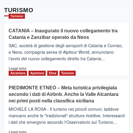
TURISMO
Turismo
CATANIA – Inaugurato il nuovo collegamento tra
Catania e Zanzibar operato da Neos
SAC, società di gestione degli aeroporti di Catania e Comiso,
e Neos, compagnia aerea di Alpitour World, annunciano
l'avvio del nuovo collegamento diretto tra Catania...
Leggi
Leggi tutto
di
Alcantara
Apertura
Etna
Turismo
più
su
PIEDIMONTE ETNEO – Meta turistica privilegiata
CATANIA
secondo i dati di Airbnb. Anche la Valle Alcantara
–
nei primi posti nella classifica siciliana
Inaugurato
il
MICHELE LA ROSA - Il turismo nei piccoli comuni, laddove
nuovo
mancano anche le "tradizionali" strutture ricettive. Interessanti
collegamento
i dati che emergono secondo l'Osservatorio sul Turismo...
tra
Catania
Leggi
Leggi tutto