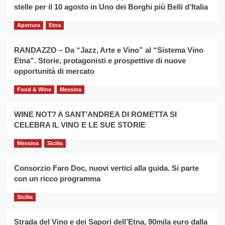
filiera
stelle per il 10 agosto in Uno dei Borghi più Belli d’Italia
il
del
secondo
grano
anno
Apertura
Etna
duro
consecutivo
siciliano
vince
RANDAZZO – Da “Jazz, Arte e Vino” al “Sistema Vino
Franco
Etna”. Storie, protagonisti e prospettive di nuove
Caruso
opportunità di mercato
Food & Wine
Messina
WINE NOT? A SANT’ANDREA DI ROMETTA SI
CELEBRA IL VINO E LE SUE STORIE
Messina
Sicilia
Consorzio Faro Doc, nuovi vertici alla guida. Si parte
con un ricco programma
Sicilia
Strada del Vino e dei Sapori dell’Etna, 90mila euro dalla