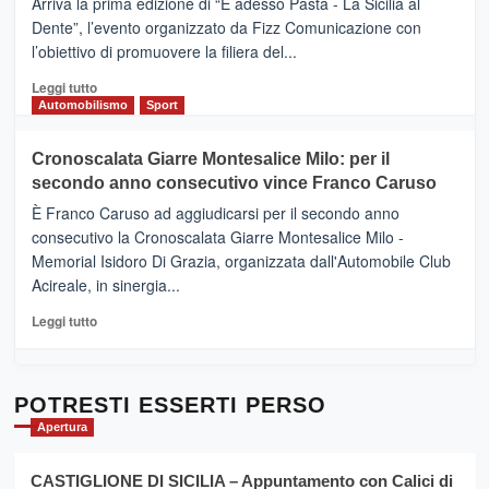
Arriva la prima edizione di “E adesso Pasta - La Sicilia al
–
Dente”, l’evento organizzato da Fizz Comunicazione con
Il
l’obiettivo di promuovere la filiera del...
Borgo
del
Leggi
Leggi tutto
Gusto,
di
Automobilismo
Sport
il
più
tour
su
Cronoscalata Giarre Montesalice Milo: per il
tra
Mondello
sapori
secondo anno consecutivo vince Franco Caruso
(Palermo)
e
–
È Franco Caruso ad aggiudicarsi per il secondo anno
vicoli
“E
consecutivo la Cronoscalata Giarre Montesalice Milo -
medievali
adesso
Memorial Isidoro Di Grazia, organizzata dall'Automobile Club
Pasta
Acireale, in sinergia...
–
La
Leggi
Leggi tutto
Sicilia
di
al
più
Dente”,
su
l’
Cronoscalata
POTRESTI ESSERTI PERSO
evento
Giarre
Apertura
per
Montesalice
promuovere
Milo:
la
CASTIGLIONE DI SICILIA – Appuntamento con Calici di
per