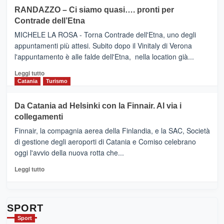
siciliana
PRESENTA
su
RANDAZZO – Ci siamo quasi…. pronti per
IL
VIAGRANDE
Contrade dell’Etna
NUOVO
(Ct)
SUMMER
–
MICHELE LA ROSA - Torna Contrade dell'Etna, uno degli
BOOK
Benanti
appuntamenti più attesi. Subito dopo il Vinitaly di Verona
CLUB
presenta
l'appuntamento è alle falde dell'Etna, nella location già...
“Vino
&
Leggi
Leggi tutto
Cultura
di
Catania
Turismo
2026”.
più
Le
su
Da Catania ad Helsinki con la Finnair. Al via i
tappe
RANDAZZO
collegamenti
dell’enoturismo
–
sull’Etna
Ci
Finnair, la compagnia aerea della Finlandia, e la SAC, Società
siamo
di gestione degli aeroporti di Catania e Comiso celebrano
quasi….
oggi l'avvio della nuova rotta che...
pronti
per
Leggi
Leggi tutto
Contrade
di
dell’Etna
più
su
Da
SPORT
Catania
Sport