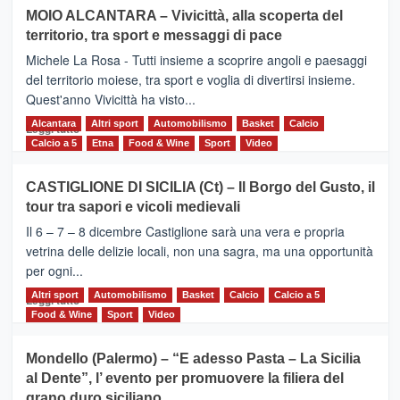
su
MOIO ALCANTARA – Vivicittà, alla scoperta del
Torna
territorio, tra sport e messaggi di pace
la
Supermaratona
Michele La Rosa - Tutti insieme a scoprire angoli e paesaggi
dell’Etna
del territorio moiese, tra sport e voglia di divertirsi insieme.
Quest'anno Vivicittà ha visto...
Alcantara
Leggi
Altri sport
Automobilismo
Basket
Calcio
Leggi tutto
di
Calcio a 5
Etna
Food & Wine
Sport
Video
più
su
CASTIGLIONE DI SICILIA (Ct) – Il Borgo del Gusto, il
MOIO
tour tra sapori e vicoli medievali
ALCANTARA
–
Il 6 – 7 – 8 dicembre Castiglione sarà una vera e propria
Vivicittà,
vetrina delle delizie locali, non una sagra, ma una opportunità
alla
per ogni...
scoperta
del
Altri sport
Leggi
Automobilismo
Basket
Calcio
Calcio a 5
Leggi tutto
territorio,
di
Food & Wine
Sport
Video
tra
più
sport
su
Mondello (Palermo) – “E adesso Pasta – La Sicilia
e
CASTIGLIONE
al Dente”, l’ evento per promuovere la filiera del
messaggi
DI
di
grano duro siciliano
SICILIA