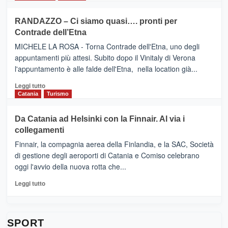
classifica
SEASONS
più
siciliana
PRESENTA
su
RANDAZZO – Ci siamo quasi…. pronti per
IL
VIAGRANDE
Contrade dell’Etna
NUOVO
(Ct)
SUMMER
–
MICHELE LA ROSA - Torna Contrade dell'Etna, uno degli
BOOK
Benanti
appuntamenti più attesi. Subito dopo il Vinitaly di Verona
CLUB
presenta
l'appuntamento è alle falde dell'Etna, nella location già...
“Vino
&
Leggi
Leggi tutto
Cultura
di
Catania
Turismo
2026”.
più
Le
su
Da Catania ad Helsinki con la Finnair. Al via i
tappe
RANDAZZO
collegamenti
dell’enoturismo
–
sull’Etna
Ci
Finnair, la compagnia aerea della Finlandia, e la SAC, Società
siamo
di gestione degli aeroporti di Catania e Comiso celebrano
quasi….
oggi l'avvio della nuova rotta che...
pronti
per
Leggi
Leggi tutto
Contrade
di
dell’Etna
più
su
Da
SPORT