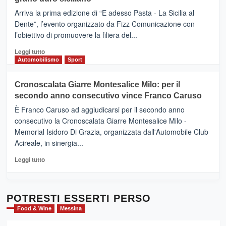
pace
(Ct)
Arriva la prima edizione di “E adesso Pasta - La Sicilia al
–
Dente”, l’evento organizzato da Fizz Comunicazione con
Il
l’obiettivo di promuovere la filiera del...
Borgo
del
Leggi
Leggi tutto
Gusto,
di
Automobilismo
Sport
il
più
tour
su
Cronoscalata Giarre Montesalice Milo: per il
tra
Mondello
sapori
secondo anno consecutivo vince Franco Caruso
(Palermo)
e
–
È Franco Caruso ad aggiudicarsi per il secondo anno
vicoli
“E
consecutivo la Cronoscalata Giarre Montesalice Milo -
medievali
adesso
Memorial Isidoro Di Grazia, organizzata dall'Automobile Club
Pasta
Acireale, in sinergia...
–
La
Leggi
Leggi tutto
Sicilia
di
al
più
Dente”,
su
l’
Cronoscalata
POTRESTI ESSERTI PERSO
evento
Giarre
Food & Wine
Messina
per
Montesalice
promuovere
Milo: