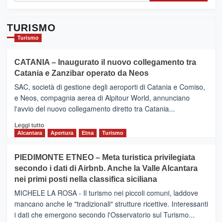
TURISMO
Turismo
CATANIA – Inaugurato il nuovo collegamento tra
Catania e Zanzibar operato da Neos
SAC, società di gestione degli aeroporti di Catania e Comiso,
e Neos, compagnia aerea di Alpitour World, annunciano
l'avvio del nuovo collegamento diretto tra Catania...
Leggi
Leggi tutto
di
Alcantara
Apertura
Etna
Turismo
più
su
PIEDIMONTE ETNEO – Meta turistica privilegiata
CATANIA
secondo i dati di Airbnb. Anche la Valle Alcantara
–
nei primi posti nella classifica siciliana
Inaugurato
il
MICHELE LA ROSA - Il turismo nei piccoli comuni, laddove
nuovo
mancano anche le "tradizionali" strutture ricettive. Interessanti
collegamento
i dati che emergono secondo l'Osservatorio sul Turismo...
tra