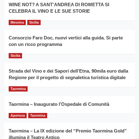
la
WINE NOT? A SANT’ANDREA DI ROMETTA SI
per
filiera
CELEBRA IL VINO E LE SUE STORIE
il
del
secondo
grano
anno
Messina
Sicilia
duro
consecutivo
siciliano
vince
Consorzio Faro Doc, nuovi vertici alla guida. Si parte
Franco
con un ricco programma
Caruso
Sicilia
Strada del Vino e dei Sapori dell’Etna, 90mila euro dalla
Regione per il progetto di segnaletica turistica digitale
Taormina
Taormina – Inaugurato l’Ospedale di Comunità
Apertura
Taormina
Taormina – La IX edizione del “Premio Taormina Gold”
illumina il Teatro Antico