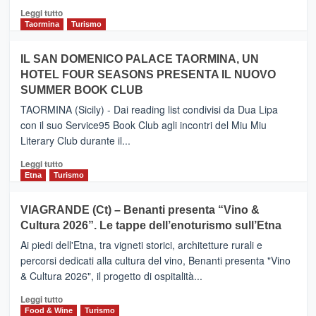
Catania
Leggi
Leggi tutto
e
di
Taormina
Turismo
Zanzibar
più
operato
su
IL SAN DOMENICO PALACE TAORMINA, UN
da
PIEDIMONTE
Neos
HOTEL FOUR SEASONS PRESENTA IL NUOVO
ETNEO
SUMMER BOOK CLUB
–
Meta
TAORMINA (Sicily) - Dai reading list condivisi da Dua Lipa
turistica
con il suo Service95 Book Club agli incontri del Miu Miu
privilegiata
Literary Club durante il...
secondo
i
Leggi
Leggi tutto
dati
di
Etna
Turismo
di
più
Airbnb.
su
VIAGRANDE (Ct) – Benanti presenta “Vino &
Anche
IL
la
Cultura 2026”. Le tappe dell’enoturismo sull’Etna
SAN
Valle
DOMENICO
Ai piedi dell'Etna, tra vigneti storici, architetture rurali e
Alcantara
PALACE
percorsi dedicati alla cultura del vino, Benanti presenta "Vino
nei
TAORMINA,
& Cultura 2026", il progetto di ospitalità...
primi
UN
posti
HOTEL
Leggi
Leggi tutto
nella
FOUR
di
Food & Wine
Turismo