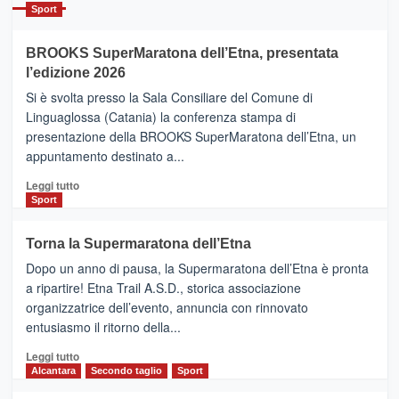
Catania
Sport
ad
Helsinki
BROOKS SuperMaratona dell’Etna, presentata
con
la
l’edizione 2026
Finnair.
Si è svolta presso la Sala Consiliare del Comune di
Al
Linguaglossa (Catania) la conferenza stampa di
via
presentazione della BROOKS SuperMaratona dell’Etna, un
i
appuntamento destinato a...
collegamenti
Leggi
Leggi tutto
di
Sport
più
su
Torna la Supermaratona dell’Etna
BROOKS
Dopo un anno di pausa, la Supermaratona dell’Etna è pronta
SuperMaratona
dell’Etna,
a ripartire! Etna Trail A.S.D., storica associazione
presentata
organizzatrice dell’evento, annuncia con rinnovato
l’edizione
entusiasmo il ritorno della...
2026
Leggi
Leggi tutto
di
Alcantara
Secondo taglio
Sport
più