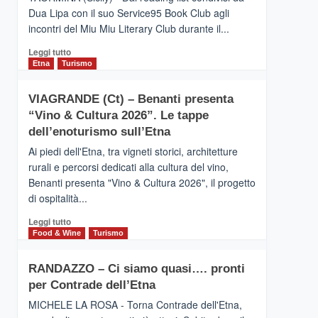
privilegiata
Dua Lipa con il suo Service95 Book Club agli
secondo
incontri del Miu Miu Literary Club durante il...
i
dati
Leggi
Leggi tutto
di
di
Etna
Turismo
Airbnb.
più
Anche
su
la
VIAGRANDE (Ct) – Benanti presenta
IL
Valle
“Vino & Cultura 2026”. Le tappe
SAN
Alcantara
DOMENICO
dell’enoturismo sull’Etna
nei
PALACE
primi
Ai piedi dell'Etna, tra vigneti storici, architetture
TAORMINA,
posti
rurali e percorsi dedicati alla cultura del vino,
UN
nella
Benanti presenta "Vino & Cultura 2026", il progetto
HOTEL
classifica
di ospitalità...
FOUR
siciliana
SEASONS
Leggi
Leggi tutto
PRESENTA
di
Food & Wine
Turismo
IL
più
NUOVO
su
SUMMER
RANDAZZO – Ci siamo quasi…. pronti
VIAGRANDE
BOOK
per Contrade dell’Etna
(Ct)
CLUB
–
MICHELE LA ROSA - Torna Contrade dell'Etna,
Benanti