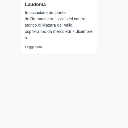
Laudonia
In occasione del ponte
dell'Immacolata, i vicoli del centro
storico di Mazara del Vallo,
ospiteranno da mercoledì 7 dicembre
a...
Leggi
Leggi tutto
di
più
su
Mazara
del
Vallo
–
Blue
Sea
Land,
con
14
paesi
esteri
e