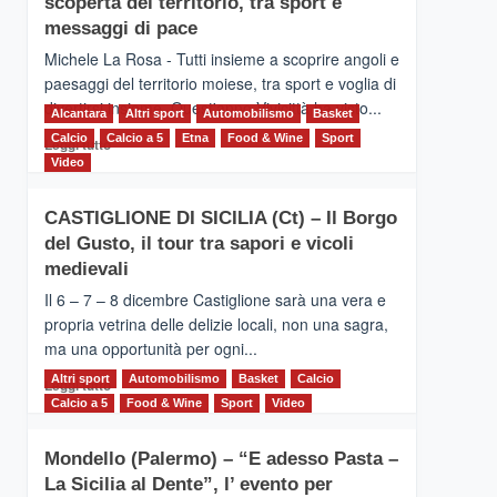
scoperta del territorio, tra sport e
la
Supermaratona
messaggi di pace
dell’Etna
Michele La Rosa - Tutti insieme a scoprire angoli e
paesaggi del territorio moiese, tra sport e voglia di
divertirsi insieme. Quest'anno Vivicittà ha visto...
Alcantara
Altri sport
Automobilismo
Basket
Calcio
Calcio a 5
Leggi
Etna
Food & Wine
Sport
Leggi tutto
di
Video
più
su
CASTIGLIONE DI SICILIA (Ct) – Il Borgo
MOIO
del Gusto, il tour tra sapori e vicoli
ALCANTARA
–
medievali
Vivicittà,
Il 6 – 7 – 8 dicembre Castiglione sarà una vera e
alla
propria vetrina delle delizie locali, non una sagra,
scoperta
ma una opportunità per ogni...
del
territorio,
Altri sport
Leggi
Automobilismo
Basket
Calcio
Leggi tutto
tra
di
Calcio a 5
Food & Wine
Sport
Video
sport
più
e
su
messaggi
Mondello (Palermo) – “E adesso Pasta –
CASTIGLIONE
di
La Sicilia al Dente”, l’ evento per
DI