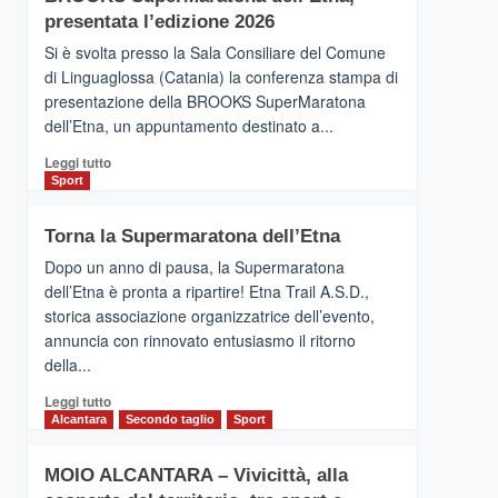
la
presentata l’edizione 2026
Finnair.
Si è svolta presso la Sala Consiliare del Comune
Al
di Linguaglossa (Catania) la conferenza stampa di
via
presentazione della BROOKS SuperMaratona
i
collegamenti
dell’Etna, un appuntamento destinato a...
Leggi
Leggi tutto
di
Sport
più
su
Torna la Supermaratona dell’Etna
BROOKS
SuperMaratona
Dopo un anno di pausa, la Supermaratona
dell’Etna,
dell’Etna è pronta a ripartire! Etna Trail A.S.D.,
presentata
storica associazione organizzatrice dell’evento,
l’edizione
annuncia con rinnovato entusiasmo il ritorno
2026
della...
Leggi
Leggi tutto
di
Alcantara
Secondo taglio
Sport
più
su
MOIO ALCANTARA – Vivicittà, alla
Torna