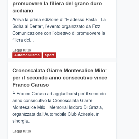
pace
SICILIA
promuovere la filiera del grano duro
(Ct)
siciliano
–
Arriva la prima edizione di “E adesso Pasta - La
Il
Sicilia al Dente”, l’evento organizzato da Fizz
Borgo
Comunicazione con l’obiettivo di promuovere la
del
Gusto,
filiera del...
il
Leggi
Leggi tutto
tour
di
Automobilismo
Sport
tra
più
sapori
su
e
Cronoscalata Giarre Montesalice Milo:
Mondello
vicoli
per il secondo anno consecutivo vince
(Palermo)
medievali
–
Franco Caruso
“E
È Franco Caruso ad aggiudicarsi per il secondo
adesso
anno consecutivo la Cronoscalata Giarre
Pasta
Montesalice Milo - Memorial Isidoro Di Grazia,
–
organizzata dall'Automobile Club Acireale, in
La
Sicilia
sinergia...
al
Leggi
Leggi tutto
Dente”,
di
l’