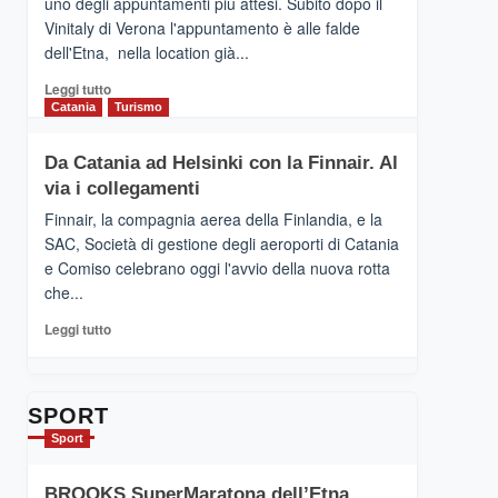
uno degli appuntamenti più attesi. Subito dopo il
presenta
Vinitaly di Verona l'appuntamento è alle falde
“Vino
dell'Etna, nella location già...
&
Cultura
Leggi
Leggi tutto
2026”.
di
Catania
Turismo
Le
più
tappe
su
Da Catania ad Helsinki con la Finnair. Al
dell’enoturismo
RANDAZZO
sull’Etna
via i collegamenti
–
Ci
Finnair, la compagnia aerea della Finlandia, e la
siamo
SAC, Società di gestione degli aeroporti di Catania
quasi….
e Comiso celebrano oggi l'avvio della nuova rotta
pronti
che...
per
Contrade
Leggi
Leggi tutto
dell’Etna
di
più
su
Da
SPORT
Catania
Sport
ad
Helsinki
BROOKS SuperMaratona dell’Etna,
con