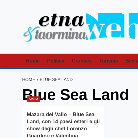
Vai
al
contenuto
Home
Politica
Cronaca
Turismo
Sicili
HOME
BLUE SEA LAND
Blue Sea Land
Sicilia
Mazara del Vallo – Blue Sea
Land, con 14 paesi esteri e gli
show degli chef Lorenzo
Guardino e Valentina