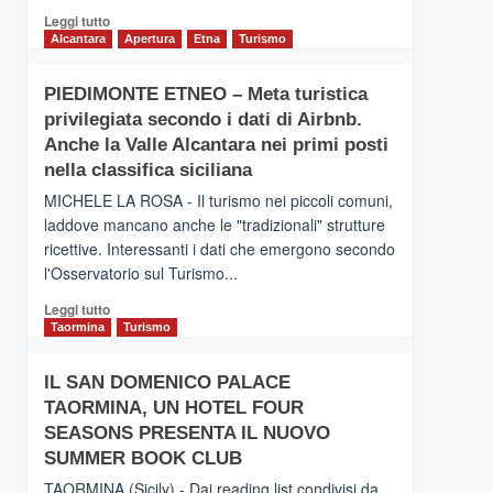
Leggi
Leggi tutto
di
Alcantara
Apertura
Etna
Turismo
più
su
PIEDIMONTE ETNEO – Meta turistica
CATANIA
privilegiata secondo i dati di Airbnb.
–
Inaugurato
Anche la Valle Alcantara nei primi posti
il
nella classifica siciliana
nuovo
MICHELE LA ROSA - Il turismo nei piccoli comuni,
collegamento
laddove mancano anche le "tradizionali" strutture
tra
ricettive. Interessanti i dati che emergono secondo
Catania
e
l'Osservatorio sul Turismo...
Zanzibar
Leggi
Leggi tutto
operato
di
Taormina
Turismo
da
più
Neos
su
IL SAN DOMENICO PALACE
PIEDIMONTE
TAORMINA, UN HOTEL FOUR
ETNEO
–
SEASONS PRESENTA IL NUOVO
Meta
SUMMER BOOK CLUB
turistica
TAORMINA (Sicily) - Dai reading list condivisi da