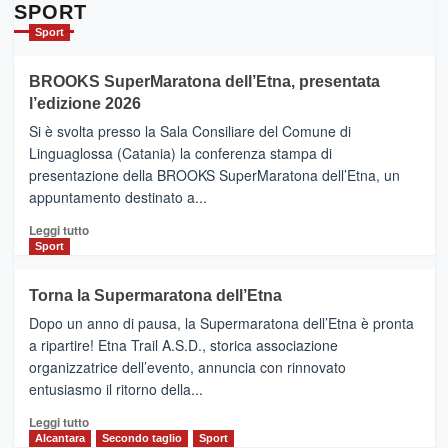
Da
SPORT
Catania
Sport
ad
Helsinki
BROOKS SuperMaratona dell’Etna, presentata
con
la
l’edizione 2026
Finnair.
Si è svolta presso la Sala Consiliare del Comune di
Al
Linguaglossa (Catania) la conferenza stampa di
via
presentazione della BROOKS SuperMaratona dell’Etna, un
i
appuntamento destinato a...
collegamenti
Leggi
Leggi tutto
di
Sport
più
su
Torna la Supermaratona dell’Etna
BROOKS
Dopo un anno di pausa, la Supermaratona dell’Etna è pronta
SuperMaratona
dell’Etna,
a ripartire! Etna Trail A.S.D., storica associazione
presentata
organizzatrice dell’evento, annuncia con rinnovato
l’edizione
entusiasmo il ritorno della...
2026
Leggi
Leggi tutto
di
Alcantara
Secondo taglio
Sport