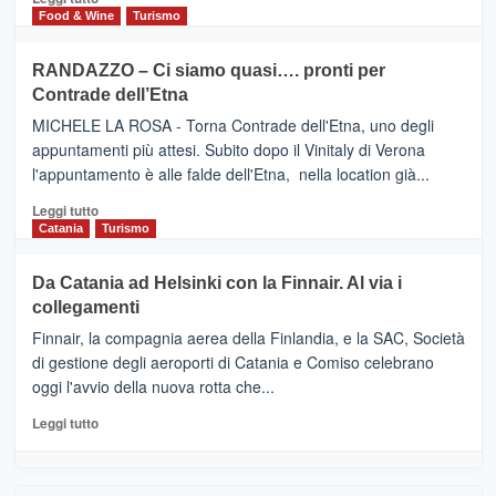
nella
FOUR
di
Food & Wine
Turismo
classifica
SEASONS
più
siciliana
PRESENTA
su
RANDAZZO – Ci siamo quasi…. pronti per
IL
VIAGRANDE
Contrade dell’Etna
NUOVO
(Ct)
SUMMER
–
MICHELE LA ROSA - Torna Contrade dell'Etna, uno degli
BOOK
Benanti
appuntamenti più attesi. Subito dopo il Vinitaly di Verona
CLUB
presenta
l'appuntamento è alle falde dell'Etna, nella location già...
“Vino
&
Leggi
Leggi tutto
Cultura
di
Catania
Turismo
2026”.
più
Le
su
Da Catania ad Helsinki con la Finnair. Al via i
tappe
RANDAZZO
collegamenti
dell’enoturismo
–
sull’Etna
Ci
Finnair, la compagnia aerea della Finlandia, e la SAC, Società
siamo
di gestione degli aeroporti di Catania e Comiso celebrano
quasi….
oggi l'avvio della nuova rotta che...
pronti
per
Leggi
Leggi tutto
Contrade
di
dell’Etna
più
su