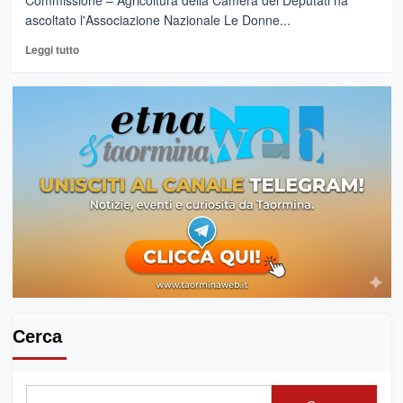
Commissione – Agricoltura della Camera dei Deputati ha
ascoltato l'Associazione Nazionale Le Donne...
Leggi
Leggi tutto
di
più
su
LE
PROPOSTE
DELLE
DONNE
DEL
VINO
PORTATE
ALLA
CAMERA
DA
DONATELLA
CINELLI
COLOMBINI
Cerca
E
PAOLA
LONGO