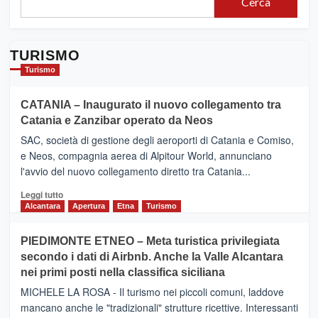
Cerca
TURISMO
Turismo
CATANIA – Inaugurato il nuovo collegamento tra
Catania e Zanzibar operato da Neos
SAC, società di gestione degli aeroporti di Catania e Comiso,
e Neos, compagnia aerea di Alpitour World, annunciano
l'avvio del nuovo collegamento diretto tra Catania...
Leggi
Leggi tutto
di
Alcantara
Apertura
Etna
Turismo
più
su
PIEDIMONTE ETNEO – Meta turistica privilegiata
CATANIA
secondo i dati di Airbnb. Anche la Valle Alcantara
–
nei primi posti nella classifica siciliana
Inaugurato
il
MICHELE LA ROSA - Il turismo nei piccoli comuni, laddove
nuovo
mancano anche le "tradizionali" strutture ricettive. Interessanti
collegamento