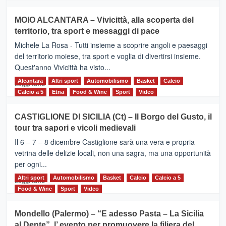
più
su
MOIO ALCANTARA – Vivicittà, alla scoperta del
Torna
territorio, tra sport e messaggi di pace
la
Supermaratona
Michele La Rosa - Tutti insieme a scoprire angoli e paesaggi
dell’Etna
del territorio moiese, tra sport e voglia di divertirsi insieme.
Quest'anno Vivicittà ha visto...
Alcantara
Leggi
Altri sport
Automobilismo
Basket
Calcio
Leggi tutto
di
Calcio a 5
Etna
Food & Wine
Sport
Video
più
su
CASTIGLIONE DI SICILIA (Ct) – Il Borgo del Gusto, il
MOIO
tour tra sapori e vicoli medievali
ALCANTARA
–
Il 6 – 7 – 8 dicembre Castiglione sarà una vera e propria
Vivicittà,
vetrina delle delizie locali, non una sagra, ma una opportunità
alla
per ogni...
scoperta
del
Altri sport
Leggi
Automobilismo
Basket
Calcio
Calcio a 5
Leggi tutto
territorio,
di
Food & Wine
Sport
Video
tra
più
sport
su
Mondello (Palermo) – “E adesso Pasta – La Sicilia
e
CASTIGLIONE
al Dente”, l’ evento per promuovere la filiera del
messaggi