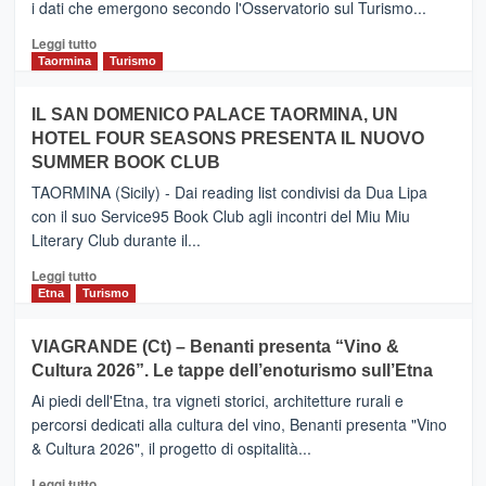
i dati che emergono secondo l'Osservatorio sul Turismo...
tra
Catania
Leggi
Leggi tutto
e
di
Taormina
Turismo
Zanzibar
più
operato
su
IL SAN DOMENICO PALACE TAORMINA, UN
da
PIEDIMONTE
Neos
HOTEL FOUR SEASONS PRESENTA IL NUOVO
ETNEO
SUMMER BOOK CLUB
–
Meta
TAORMINA (Sicily) - Dai reading list condivisi da Dua Lipa
turistica
con il suo Service95 Book Club agli incontri del Miu Miu
privilegiata
Literary Club durante il...
secondo
i
Leggi
Leggi tutto
dati
di
Etna
Turismo
di
più
Airbnb.
su
VIAGRANDE (Ct) – Benanti presenta “Vino &
Anche
IL
la
Cultura 2026”. Le tappe dell’enoturismo sull’Etna
SAN
Valle
DOMENICO
Ai piedi dell'Etna, tra vigneti storici, architetture rurali e
Alcantara
PALACE
percorsi dedicati alla cultura del vino, Benanti presenta "Vino
nei
TAORMINA,
& Cultura 2026", il progetto di ospitalità...
primi
UN
posti
HOTEL
Leggi
Leggi tutto