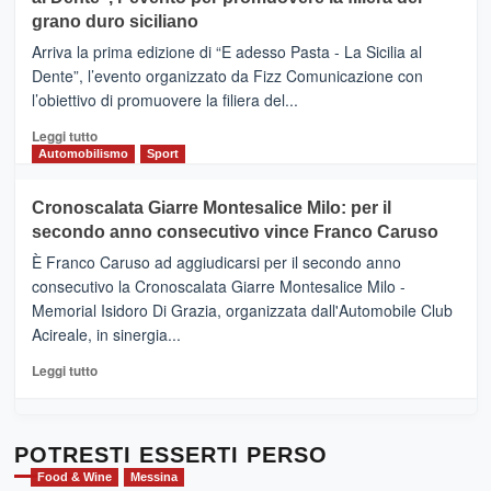
DI
di
grano duro siciliano
SICILIA
pace
(Ct)
Arriva la prima edizione di “E adesso Pasta - La Sicilia al
–
Dente”, l’evento organizzato da Fizz Comunicazione con
Il
l’obiettivo di promuovere la filiera del...
Borgo
del
Leggi
Leggi tutto
Gusto,
di
Automobilismo
Sport
il
più
tour
su
Cronoscalata Giarre Montesalice Milo: per il
tra
Mondello
sapori
secondo anno consecutivo vince Franco Caruso
(Palermo)
e
–
È Franco Caruso ad aggiudicarsi per il secondo anno
vicoli
“E
consecutivo la Cronoscalata Giarre Montesalice Milo -
medievali
adesso
Memorial Isidoro Di Grazia, organizzata dall'Automobile Club
Pasta
Acireale, in sinergia...
–
La
Leggi
Leggi tutto
Sicilia
di
al
più
Dente”,
su
l’
Cronoscalata
POTRESTI ESSERTI PERSO
evento
Giarre
Food & Wine
Messina
per