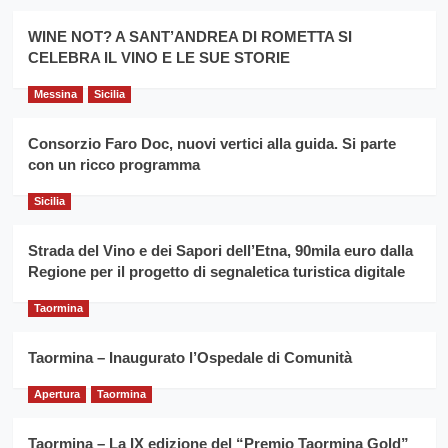
Montesalice
promuovere
Milo:
la
WINE NOT? A SANT’ANDREA DI ROMETTA SI
per
filiera
CELEBRA IL VINO E LE SUE STORIE
il
del
secondo
grano
anno
Messina
Sicilia
duro
consecutivo
siciliano
vince
Consorzio Faro Doc, nuovi vertici alla guida. Si parte
Franco
con un ricco programma
Caruso
Sicilia
Strada del Vino e dei Sapori dell’Etna, 90mila euro dalla
Regione per il progetto di segnaletica turistica digitale
Taormina
Taormina – Inaugurato l’Ospedale di Comunità
Apertura
Taormina
Taormina – La IX edizione del “Premio Taormina Gold”