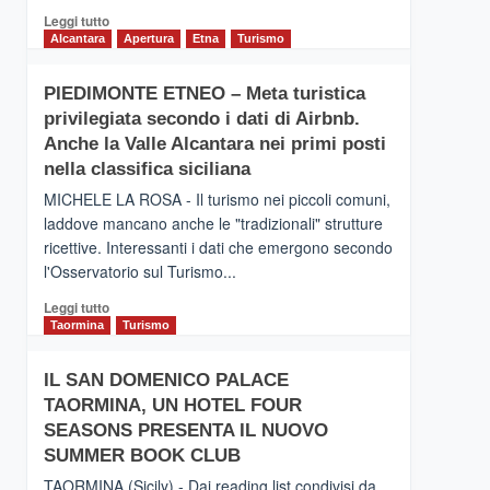
Leggi
Leggi tutto
di
Alcantara
Apertura
Etna
Turismo
più
su
PIEDIMONTE ETNEO – Meta turistica
CATANIA
privilegiata secondo i dati di Airbnb.
–
Inaugurato
Anche la Valle Alcantara nei primi posti
il
nella classifica siciliana
nuovo
MICHELE LA ROSA - Il turismo nei piccoli comuni,
collegamento
laddove mancano anche le "tradizionali" strutture
tra
ricettive. Interessanti i dati che emergono secondo
Catania
e
l'Osservatorio sul Turismo...
Zanzibar
Leggi
Leggi tutto
operato
di
Taormina
Turismo
da
più
Neos
su
IL SAN DOMENICO PALACE
PIEDIMONTE
TAORMINA, UN HOTEL FOUR
ETNEO
–
SEASONS PRESENTA IL NUOVO
Meta
SUMMER BOOK CLUB
turistica
TAORMINA (Sicily) - Dai reading list condivisi da