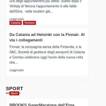
uno degli appuntamenti più attesi. Subito dopo il
presenta
Vinitaly di Verona l'appuntamento è alle falde
“Vino
dell'Etna, nella location già...
&
Cultura
Leggi
Leggi tutto
2026”.
di
Catania
Turismo
Le
più
tappe
su
Da Catania ad Helsinki con la Finnair. Al
dell’enoturismo
RANDAZZO
sull’Etna
via i collegamenti
–
Ci
Finnair, la compagnia aerea della Finlandia, e la
siamo
SAC, Società di gestione degli aeroporti di Catania
quasi….
e Comiso celebrano oggi l'avvio della nuova rotta
pronti
che...
per
Contrade
Leggi
Leggi tutto
dell’Etna
di
più
su
Da
SPORT
Catania
Sport
ad
Helsinki
BROOKS SuperMaratona dell’Etna,
con