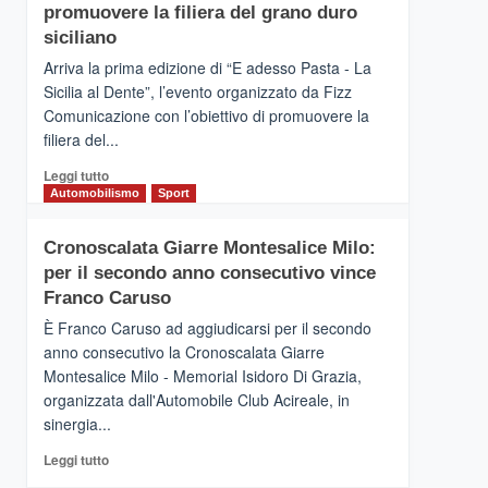
pace
SICILIA
promuovere la filiera del grano duro
(Ct)
siciliano
–
Arriva la prima edizione di “E adesso Pasta - La
Il
Sicilia al Dente”, l’evento organizzato da Fizz
Borgo
Comunicazione con l’obiettivo di promuovere la
del
Gusto,
filiera del...
il
Leggi
Leggi tutto
tour
di
Automobilismo
Sport
tra
più
sapori
su
e
Cronoscalata Giarre Montesalice Milo:
Mondello
vicoli
per il secondo anno consecutivo vince
(Palermo)
medievali
–
Franco Caruso
“E
È Franco Caruso ad aggiudicarsi per il secondo
adesso
anno consecutivo la Cronoscalata Giarre
Pasta
Montesalice Milo - Memorial Isidoro Di Grazia,
–
organizzata dall'Automobile Club Acireale, in
La
Sicilia
sinergia...
al
Leggi
Leggi tutto
Dente”,
di
l’