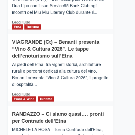
privilegiata
Dua Lipa con il suo Service95 Book Club agli
secondo
incontri del Miu Miu Literary Club durante il...
i
dati
Leggi
Leggi tutto
di
di
Etna
Turismo
Airbnb.
più
Anche
su
la
VIAGRANDE (Ct) – Benanti presenta
IL
Valle
“Vino & Cultura 2026”. Le tappe
SAN
Alcantara
DOMENICO
dell’enoturismo sull’Etna
nei
PALACE
primi
Ai piedi dell'Etna, tra vigneti storici, architetture
TAORMINA,
posti
rurali e percorsi dedicati alla cultura del vino,
UN
nella
Benanti presenta "Vino & Cultura 2026", il progetto
HOTEL
classifica
di ospitalità...
FOUR
siciliana
SEASONS
Leggi
Leggi tutto
PRESENTA
di
Food & Wine
Turismo
IL
più
NUOVO
su
SUMMER
RANDAZZO – Ci siamo quasi…. pronti
VIAGRANDE
BOOK
per Contrade dell’Etna
(Ct)
CLUB
–
MICHELE LA ROSA - Torna Contrade dell'Etna,
Benanti