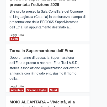
la
presentata l’edizione 2026
Finnair.
Si è svolta presso la Sala Consiliare del Comune
Al
di Linguaglossa (Catania) la conferenza stampa di
via
presentazione della BROOKS SuperMaratona
i
collegamenti
dell’Etna, un appuntamento destinato a...
Leggi
Leggi tutto
di
Sport
più
su
Torna la Supermaratona dell’Etna
BROOKS
SuperMaratona
Dopo un anno di pausa, la Supermaratona
dell’Etna,
dell’Etna è pronta a ripartire! Etna Trail A.S.D.,
presentata
storica associazione organizzatrice dell’evento,
l’edizione
annuncia con rinnovato entusiasmo il ritorno
2026
della...
Leggi
Leggi tutto
di
Alcantara
Secondo taglio
Sport
più
su
MOIO ALCANTARA – Vivicittà, alla
Torna