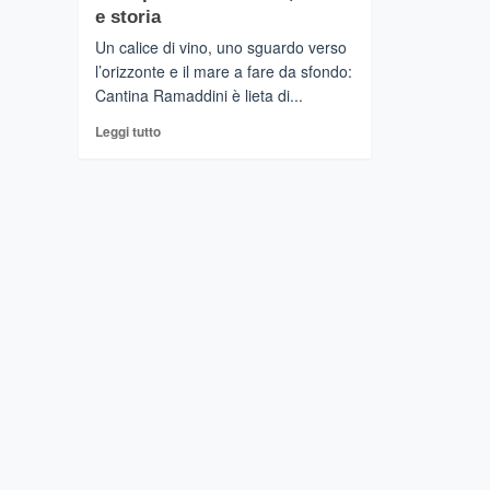
e storia
Un calice di vino, uno sguardo verso
l’orizzonte e il mare a fare da sfondo:
Cantina Ramaddini è lieta di...
Leggi
Leggi tutto
di
più
su
Marzamemi
-
Cantina
Ramaddini
inaugura
la
nuova
terrazza
panoramica,
un’esperienza
tra
vino,
mare
e