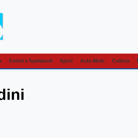
a
Eventi e Spettacoli
Sport
Auto-Moto
Cultura
ini