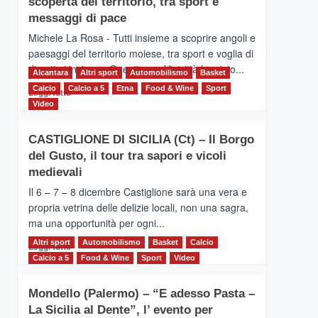
scoperta del territorio, tra sport e
la
Supermaratona
messaggi di pace
dell’Etna
Michele La Rosa - Tutti insieme a scoprire angoli e
paesaggi del territorio moiese, tra sport e voglia di
divertirsi insieme. Quest'anno Vivicittà ha visto...
Alcantara
Altri sport
Automobilismo
Basket
Calcio
Calcio a 5
Leggi
Etna
Food & Wine
Sport
Leggi tutto
di
Video
più
su
CASTIGLIONE DI SICILIA (Ct) – Il Borgo
MOIO
del Gusto, il tour tra sapori e vicoli
ALCANTARA
–
medievali
Vivicittà,
Il 6 – 7 – 8 dicembre Castiglione sarà una vera e
alla
propria vetrina delle delizie locali, non una sagra,
scoperta
ma una opportunità per ogni...
del
territorio,
Altri sport
Leggi
Automobilismo
Basket
Calcio
Leggi tutto
tra
di
Calcio a 5
Food & Wine
Sport
Video
sport
più
e
su
messaggi
Mondello (Palermo) – “E adesso Pasta –
CASTIGLIONE
di
La Sicilia al Dente”, l’ evento per
DI