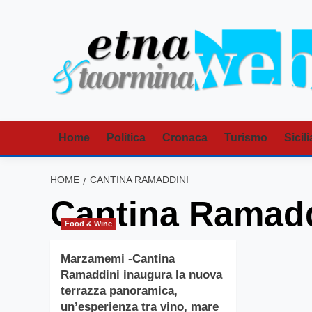
Vai
al
contenuto
Home
Politica
Cronaca
Turismo
Sicili
HOME
CANTINA RAMADDINI
Cantina Ramadd
Food & Wine
Marzamemi -Cantina
Ramaddini inaugura la nuova
terrazza panoramica,
un’esperienza tra vino, mare