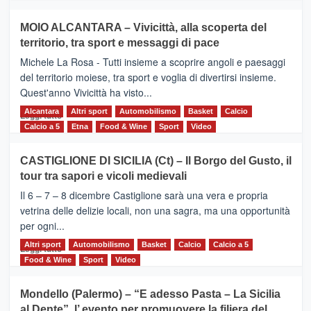
più
su
MOIO ALCANTARA – Vivicittà, alla scoperta del
Torna
territorio, tra sport e messaggi di pace
la
Supermaratona
Michele La Rosa - Tutti insieme a scoprire angoli e paesaggi
dell’Etna
del territorio moiese, tra sport e voglia di divertirsi insieme.
Quest'anno Vivicittà ha visto...
Alcantara
Leggi
Altri sport
Automobilismo
Basket
Calcio
Leggi tutto
di
Calcio a 5
Etna
Food & Wine
Sport
Video
più
su
CASTIGLIONE DI SICILIA (Ct) – Il Borgo del Gusto, il
MOIO
tour tra sapori e vicoli medievali
ALCANTARA
–
Il 6 – 7 – 8 dicembre Castiglione sarà una vera e propria
Vivicittà,
vetrina delle delizie locali, non una sagra, ma una opportunità
alla
per ogni...
scoperta
del
Altri sport
Leggi
Automobilismo
Basket
Calcio
Calcio a 5
Leggi tutto
territorio,
di
Food & Wine
Sport
Video
tra
più
sport
su
Mondello (Palermo) – “E adesso Pasta – La Sicilia
e
CASTIGLIONE
al Dente”, l’ evento per promuovere la filiera del
messaggi