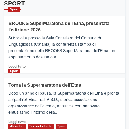
Da
SPORT
Catania
Sport
ad
Helsinki
BROOKS SuperMaratona dell’Etna, presentata
con
la
l’edizione 2026
Finnair.
Si è svolta presso la Sala Consiliare del Comune di
Al
Linguaglossa (Catania) la conferenza stampa di
via
presentazione della BROOKS SuperMaratona dell’Etna, un
i
appuntamento destinato a...
collegamenti
Leggi
Leggi tutto
di
Sport
più
su
Torna la Supermaratona dell’Etna
BROOKS
Dopo un anno di pausa, la Supermaratona dell’Etna è pronta
SuperMaratona
dell’Etna,
a ripartire! Etna Trail A.S.D., storica associazione
presentata
organizzatrice dell’evento, annuncia con rinnovato
l’edizione
entusiasmo il ritorno della...
2026
Leggi
Leggi tutto
di
Alcantara
Secondo taglio
Sport