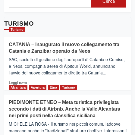
Cerca
TURISMO
Turismo
CATANIA – Inaugurato il nuovo collegamento tra
Catania e Zanzibar operato da Neos
SAC, società di gestione degli aeroporti di Catania e Comiso,
e Neos, compagnia aerea di Alpitour World, annunciano
l'avvio del nuovo collegamento diretto tra Catania...
Leggi
Leggi tutto
di
Alcantara
Apertura
Etna
Turismo
più
su
PIEDIMONTE ETNEO – Meta turistica privilegiata
CATANIA
secondo i dati di Airbnb. Anche la Valle Alcantara
–
nei primi posti nella classifica siciliana
Inaugurato
il
MICHELE LA ROSA - Il turismo nei piccoli comuni, laddove
nuovo
mancano anche le "tradizionali" strutture ricettive. Interessanti
collegamento