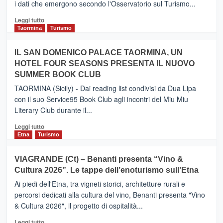
i dati che emergono secondo l'Osservatorio sul Turismo...
tra
Catania
Leggi
Leggi tutto
e
di
Taormina
Turismo
Zanzibar
più
operato
su
IL SAN DOMENICO PALACE TAORMINA, UN
da
PIEDIMONTE
Neos
HOTEL FOUR SEASONS PRESENTA IL NUOVO
ETNEO
SUMMER BOOK CLUB
–
Meta
TAORMINA (Sicily) - Dai reading list condivisi da Dua Lipa
turistica
con il suo Service95 Book Club agli incontri del Miu Miu
privilegiata
Literary Club durante il...
secondo
i
Leggi
Leggi tutto
dati
di
Etna
Turismo
di
più
Airbnb.
su
VIAGRANDE (Ct) – Benanti presenta “Vino &
Anche
IL
la
Cultura 2026”. Le tappe dell’enoturismo sull’Etna
SAN
Valle
DOMENICO
Ai piedi dell'Etna, tra vigneti storici, architetture rurali e
Alcantara
PALACE
percorsi dedicati alla cultura del vino, Benanti presenta "Vino
nei
TAORMINA,
& Cultura 2026", il progetto di ospitalità...
primi
UN
posti
HOTEL
Leggi
Leggi tutto