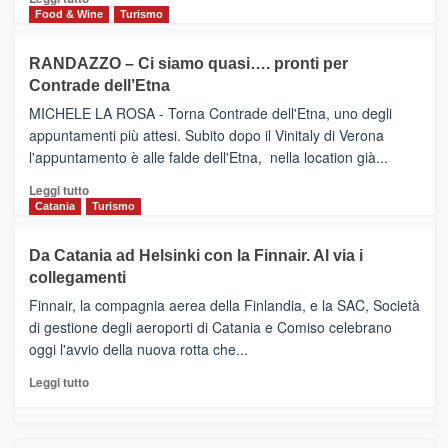
nella
FOUR
di
Food & Wine
Turismo
classifica
SEASONS
più
siciliana
PRESENTA
su
RANDAZZO – Ci siamo quasi…. pronti per
IL
VIAGRANDE
Contrade dell’Etna
NUOVO
(Ct)
SUMMER
–
MICHELE LA ROSA - Torna Contrade dell'Etna, uno degli
BOOK
Benanti
appuntamenti più attesi. Subito dopo il Vinitaly di Verona
CLUB
presenta
l'appuntamento è alle falde dell'Etna, nella location già...
“Vino
&
Leggi
Leggi tutto
Cultura
di
Catania
Turismo
2026”.
più
Le
su
Da Catania ad Helsinki con la Finnair. Al via i
tappe
RANDAZZO
collegamenti
dell’enoturismo
–
sull’Etna
Ci
Finnair, la compagnia aerea della Finlandia, e la SAC, Società
siamo
di gestione degli aeroporti di Catania e Comiso celebrano
quasi….
oggi l'avvio della nuova rotta che...
pronti
per
Leggi
Leggi tutto
Contrade
di
dell’Etna
più
su