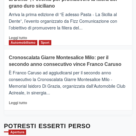
DI
di
grano duro siciliano
SICILIA
pace
(Ct)
Arriva la prima edizione di “E adesso Pasta - La Sicilia al
–
Dente”, l’evento organizzato da Fizz Comunicazione con
Il
l’obiettivo di promuovere la filiera del...
Borgo
del
Leggi
Leggi tutto
Gusto,
di
Automobilismo
Sport
il
più
tour
su
Cronoscalata Giarre Montesalice Milo: per il
tra
Mondello
sapori
secondo anno consecutivo vince Franco Caruso
(Palermo)
e
–
È Franco Caruso ad aggiudicarsi per il secondo anno
vicoli
“E
consecutivo la Cronoscalata Giarre Montesalice Milo -
medievali
adesso
Memorial Isidoro Di Grazia, organizzata dall'Automobile Club
Pasta
Acireale, in sinergia...
–
La
Leggi
Leggi tutto
Sicilia
di
al
più
Dente”,
su
l’
Cronoscalata
POTRESTI ESSERTI PERSO
evento
Giarre
Apertura
per