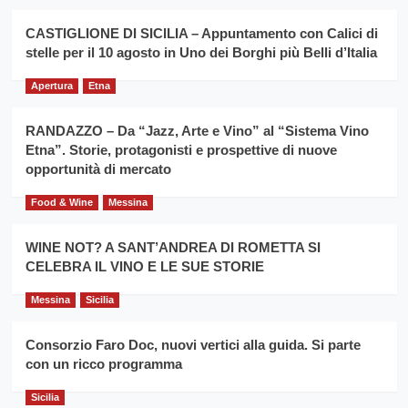
Montesalice
promuovere
Milo:
la
CASTIGLIONE DI SICILIA – Appuntamento con Calici di
per
filiera
stelle per il 10 agosto in Uno dei Borghi più Belli d’Italia
il
del
secondo
grano
anno
Apertura
Etna
duro
consecutivo
siciliano
vince
RANDAZZO – Da “Jazz, Arte e Vino” al “Sistema Vino
Franco
Etna”. Storie, protagonisti e prospettive di nuove
Caruso
opportunità di mercato
Food & Wine
Messina
WINE NOT? A SANT’ANDREA DI ROMETTA SI
CELEBRA IL VINO E LE SUE STORIE
Messina
Sicilia
Consorzio Faro Doc, nuovi vertici alla guida. Si parte
con un ricco programma
Sicilia