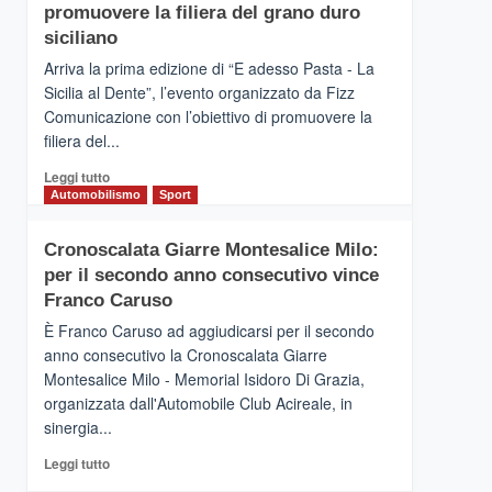
pace
SICILIA
promuovere la filiera del grano duro
(Ct)
siciliano
–
Arriva la prima edizione di “E adesso Pasta - La
Il
Sicilia al Dente”, l’evento organizzato da Fizz
Borgo
Comunicazione con l’obiettivo di promuovere la
del
Gusto,
filiera del...
il
Leggi
Leggi tutto
tour
di
Automobilismo
Sport
tra
più
sapori
su
e
Cronoscalata Giarre Montesalice Milo:
Mondello
vicoli
per il secondo anno consecutivo vince
(Palermo)
medievali
–
Franco Caruso
“E
È Franco Caruso ad aggiudicarsi per il secondo
adesso
anno consecutivo la Cronoscalata Giarre
Pasta
Montesalice Milo - Memorial Isidoro Di Grazia,
–
organizzata dall'Automobile Club Acireale, in
La
Sicilia
sinergia...
al
Leggi
Leggi tutto
Dente”,
di
l’