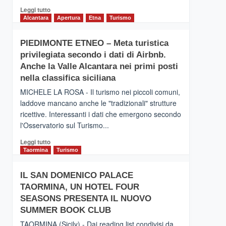
Leggi
Leggi tutto
di
Alcantara
Apertura
Etna
Turismo
più
su
PIEDIMONTE ETNEO – Meta turistica
CATANIA
privilegiata secondo i dati di Airbnb.
–
Inaugurato
Anche la Valle Alcantara nei primi posti
il
nella classifica siciliana
nuovo
MICHELE LA ROSA - Il turismo nei piccoli comuni,
collegamento
laddove mancano anche le "tradizionali" strutture
tra
ricettive. Interessanti i dati che emergono secondo
Catania
e
l'Osservatorio sul Turismo...
Zanzibar
Leggi
Leggi tutto
operato
di
Taormina
Turismo
da
più
Neos
su
IL SAN DOMENICO PALACE
PIEDIMONTE
TAORMINA, UN HOTEL FOUR
ETNEO
–
SEASONS PRESENTA IL NUOVO
Meta
SUMMER BOOK CLUB
turistica
TAORMINA (Sicily) - Dai reading list condivisi da