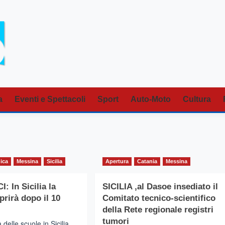
a
Eventi e Spettacoli
Sport
Auto-Moto
Cultura
nica
Messina
Sicilia
Apertura
Catania
Messina
 In Sicilia la
SICILIA ,al Dasoe insediato il
prirà dopo il 10
Comitato tecnico-scientifico
della Rete regionale registri
tumori
 delle scuole in Sicilia,