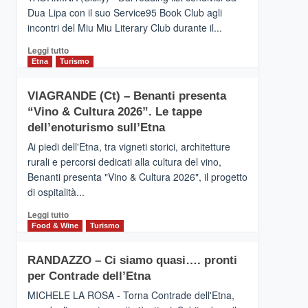
privilegiata
Dua Lipa con il suo Service95 Book Club agli
secondo
incontri del Miu Miu Literary Club durante il...
i
dati
Leggi
Leggi tutto
di
di
Etna
Turismo
Airbnb.
più
Anche
su
la
VIAGRANDE (Ct) – Benanti presenta
IL
Valle
“Vino & Cultura 2026”. Le tappe
SAN
Alcantara
DOMENICO
dell’enoturismo sull’Etna
nei
PALACE
primi
Ai piedi dell'Etna, tra vigneti storici, architetture
TAORMINA,
posti
rurali e percorsi dedicati alla cultura del vino,
UN
nella
Benanti presenta "Vino & Cultura 2026", il progetto
HOTEL
classifica
di ospitalità...
FOUR
siciliana
SEASONS
Leggi
Leggi tutto
PRESENTA
di
Food & Wine
Turismo
IL
più
NUOVO
su
SUMMER
RANDAZZO – Ci siamo quasi…. pronti
VIAGRANDE
BOOK
per Contrade dell’Etna
(Ct)
CLUB
–
MICHELE LA ROSA - Torna Contrade dell'Etna,
Benanti