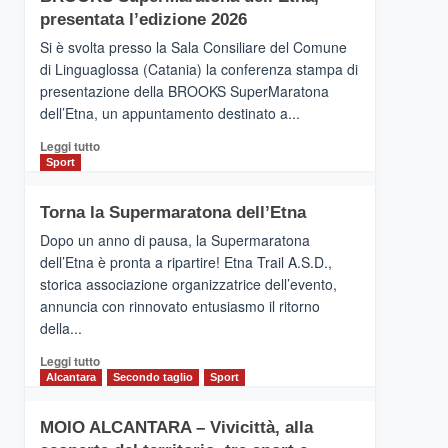
la
presentata l’edizione 2026
Finnair.
Si è svolta presso la Sala Consiliare del Comune
Al
di Linguaglossa (Catania) la conferenza stampa di
via
presentazione della BROOKS SuperMaratona
i
collegamenti
dell’Etna, un appuntamento destinato a...
Leggi
Leggi tutto
di
Sport
più
su
Torna la Supermaratona dell’Etna
BROOKS
SuperMaratona
Dopo un anno di pausa, la Supermaratona
dell’Etna,
dell’Etna è pronta a ripartire! Etna Trail A.S.D.,
presentata
storica associazione organizzatrice dell’evento,
l’edizione
annuncia con rinnovato entusiasmo il ritorno
2026
della...
Leggi
Leggi tutto
di
Alcantara
Secondo taglio
Sport
più
su
MOIO ALCANTARA – Vivicittà, alla
Torna