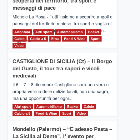
scoperta del territorio, tra sport e
la
Supermaratona
messaggi di pace
dell’Etna
Michele La Rosa - Tutti insieme a scoprire angoli e
paesaggi del territorio moiese, tra sport e voglia di
divertirsi insieme. Quest'anno Vivicittà ha visto...
Alcantara
Altri sport
Automobilismo
Basket
Calcio
Calcio a 5
Leggi
Etna
Food & Wine
Sport
Leggi tutto
di
Video
più
su
CASTIGLIONE DI SICILIA (Ct) – Il Borgo
MOIO
del Gusto, il tour tra sapori e vicoli
ALCANTARA
–
medievali
Vivicittà,
Il 6 – 7 – 8 dicembre Castiglione sarà una vera e
alla
propria vetrina delle delizie locali, non una sagra,
scoperta
ma una opportunità per ogni...
del
territorio,
Altri sport
Leggi
Automobilismo
Basket
Calcio
Leggi tutto
tra
di
Calcio a 5
Food & Wine
Sport
Video
sport
più
e
su
messaggi
Mondello (Palermo) – “E adesso Pasta –
CASTIGLIONE
di
La Sicilia al Dente”, l’ evento per
DI