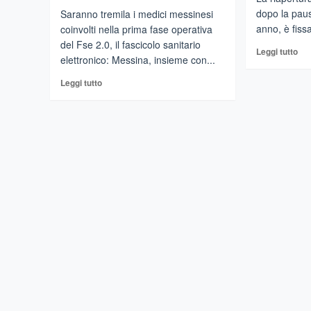
dopo la pausa
Saranno tremila i medici messinesi
anno, è fiss
coinvolti nella prima fase operativa
del Fse 2.0, il fascicolo sanitario
Leg
Leggi tutto
elettronico: Messina, insieme con...
di
più
Leggi
Leggi tutto
su
di
MU
più
In
su
Sici
Messina:
la
tremila
scu
medici
ria
pronti
do
alla
il
fase
10
operativa
gen
del
Fascicolo
sanitario
elettronico