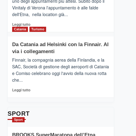
uno degli appuntamenti più attesi. Subito dopo il
presenta
Vinitaly di Verona l'appuntamento è alle falde
“Vino
dell'Etna, nella location già...
&
Cultura
Leggi
Leggi tutto
2026”.
di
Catania
Turismo
Le
più
tappe
su
Da Catania ad Helsinki con la Finnair. Al
dell’enoturismo
RANDAZZO
sull’Etna
via i collegamenti
–
Ci
Finnair, la compagnia aerea della Finlandia, e la
siamo
SAC, Società di gestione degli aeroporti di Catania
quasi….
e Comiso celebrano oggi l'avvio della nuova rotta
pronti
che...
per
Contrade
Leggi
Leggi tutto
dell’Etna
di
più
su
Da
SPORT
Catania
Sport
ad
Helsinki
BROOKS SuperMaratona dell’Etna,
con