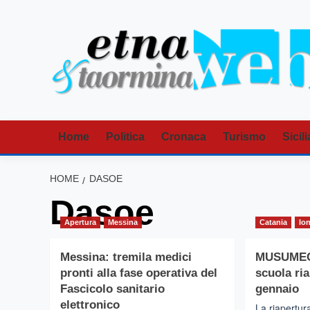
Vai
al
contenuto
Home
Politica
Cronaca
Turismo
Sicili
HOME
DASOE
Dasoe
Apertura
Messina
Catania
Io
Messina: tremila medici
MUSUMECI:
pronti alla fase operativa del
scuola ria
Fascicolo sanitario
gennaio
elettronico
La riapertura