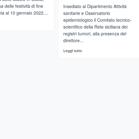
 delle festività di fine
Insediato al Dipartimento Attività
ata al 10 gennaio 2022....
sanitarie e Osservatorio
epidemiologico il Comitato tecnico-
gi
scientifico della Rete siciliana dei
registri tumori, alla presenza del
direttore...
SUMECI:
Leggi
Leggi tutto
di
lia
più
su
ola
SICILIA
prirà
,al
po
Dasoe
insediato
il
naio
Comitato
tecnico-
scientifico
della
Rete
regionale
registri