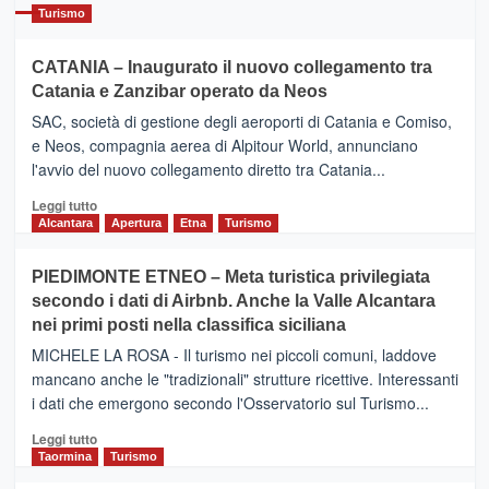
Turismo
CATANIA – Inaugurato il nuovo collegamento tra
Catania e Zanzibar operato da Neos
SAC, società di gestione degli aeroporti di Catania e Comiso,
e Neos, compagnia aerea di Alpitour World, annunciano
l'avvio del nuovo collegamento diretto tra Catania...
Leggi
Leggi tutto
di
Alcantara
Apertura
Etna
Turismo
più
su
PIEDIMONTE ETNEO – Meta turistica privilegiata
CATANIA
secondo i dati di Airbnb. Anche la Valle Alcantara
–
nei primi posti nella classifica siciliana
Inaugurato
il
MICHELE LA ROSA - Il turismo nei piccoli comuni, laddove
nuovo
mancano anche le "tradizionali" strutture ricettive. Interessanti
collegamento
i dati che emergono secondo l'Osservatorio sul Turismo...
tra
Catania
Leggi
Leggi tutto
e
di
Taormina
Turismo
Zanzibar
più