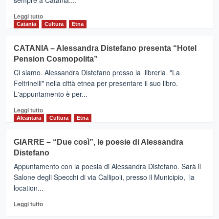
sempre a Catania....
Leggi
Leggi tutto
di
Catania
Cultura
Etna
più
su
CATANIA – Alessandra Distefano presenta “Hotel
RANDAZZO
Pension Cosmopolita”
–
Hotel
Ci siamo. Alessandra Distefano presso la libreria "La
Pension
Feltrinelli" nella città etnea per presentare il suo libro.
Cosmopolitan,
L'appuntamento è per...
il
libro
Leggi
Leggi tutto
di
di
Alcantara
Cultura
Etna
Alessandra
più
Distefano
su
GIARRE – “Due così”, le poesie di Alessandra
CATANIA
Distefano
–
Alessandra
Appuntamento con la poesia di Alessandra Distefano. Sarà il
Distefano
Salone degli Specchi di via Callipoli, presso il Municipio, la
presenta
location...
“Hotel
Pension
Leggi
Leggi tutto
Cosmopolita”
di