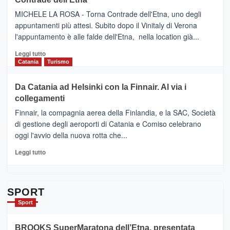
NUOVO
(Ct)
SUMMER
–
MICHELE LA ROSA - Torna Contrade dell'Etna, uno degli
BOOK
Benanti
appuntamenti più attesi. Subito dopo il Vinitaly di Verona
CLUB
presenta
l'appuntamento è alle falde dell'Etna, nella location già...
“Vino
&
Leggi
Leggi tutto
Cultura
di
Catania
Turismo
2026”.
più
Le
su
Da Catania ad Helsinki con la Finnair. Al via i
tappe
RANDAZZO
collegamenti
dell’enoturismo
–
sull’Etna
Ci
Finnair, la compagnia aerea della Finlandia, e la SAC, Società
siamo
di gestione degli aeroporti di Catania e Comiso celebrano
quasi….
oggi l'avvio della nuova rotta che...
pronti
per
Leggi
Leggi tutto
Contrade
di
dell’Etna
più
su
Da
SPORT
Catania
Sport
ad
Helsinki
BROOKS SuperMaratona dell’Etna, presentata
con