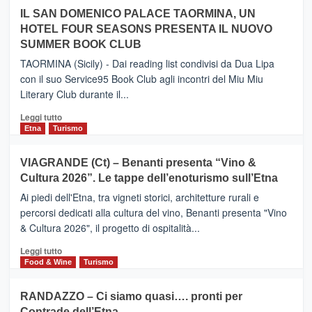
operato
su
IL SAN DOMENICO PALACE TAORMINA, UN
da
PIEDIMONTE
Neos
HOTEL FOUR SEASONS PRESENTA IL NUOVO
ETNEO
SUMMER BOOK CLUB
–
Meta
TAORMINA (Sicily) - Dai reading list condivisi da Dua Lipa
turistica
con il suo Service95 Book Club agli incontri del Miu Miu
privilegiata
Literary Club durante il...
secondo
i
Leggi
Leggi tutto
dati
di
Etna
Turismo
di
più
Airbnb.
su
VIAGRANDE (Ct) – Benanti presenta “Vino &
Anche
IL
la
Cultura 2026”. Le tappe dell’enoturismo sull’Etna
SAN
Valle
DOMENICO
Ai piedi dell'Etna, tra vigneti storici, architetture rurali e
Alcantara
PALACE
percorsi dedicati alla cultura del vino, Benanti presenta "Vino
nei
TAORMINA,
& Cultura 2026", il progetto di ospitalità...
primi
UN
posti
HOTEL
Leggi
Leggi tutto
nella
FOUR
di
Food & Wine
Turismo
classifica
SEASONS
più
siciliana
PRESENTA
su
RANDAZZO – Ci siamo quasi…. pronti per
IL
VIAGRANDE
Contrade dell’Etna