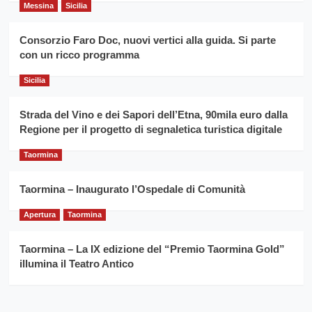
grano
anno
Messina
Sicilia
duro
consecutivo
siciliano
vince
Consorzio Faro Doc, nuovi vertici alla guida. Si parte
Franco
con un ricco programma
Caruso
Sicilia
Strada del Vino e dei Sapori dell’Etna, 90mila euro dalla
Regione per il progetto di segnaletica turistica digitale
Taormina
Taormina – Inaugurato l’Ospedale di Comunità
Apertura
Taormina
Taormina – La IX edizione del “Premio Taormina Gold”
illumina il Teatro Antico