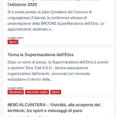
la
l’edizione 2026
Finnair.
Si è svolta presso la Sala Consiliare del Comune di
Al
Linguaglossa (Catania) la conferenza stampa di
via
presentazione della BROOKS SuperMaratona dell’Etna, un
i
appuntamento destinato a...
collegamenti
Leggi
Leggi tutto
di
Sport
più
su
Torna la Supermaratona dell’Etna
BROOKS
Dopo un anno di pausa, la Supermaratona dell’Etna è pronta
SuperMaratona
dell’Etna,
a ripartire! Etna Trail A.S.D., storica associazione
presentata
organizzatrice dell’evento, annuncia con rinnovato
l’edizione
entusiasmo il ritorno della...
2026
Leggi
Leggi tutto
di
Alcantara
Secondo taglio
Sport
più
su
MOIO ALCANTARA – Vivicittà, alla scoperta del
Torna
territorio, tra sport e messaggi di pace
la
Supermaratona