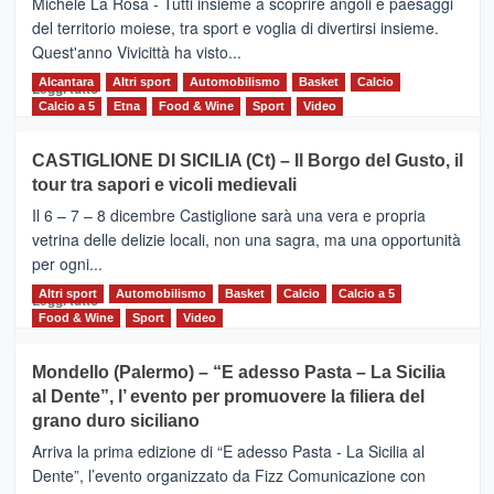
Michele La Rosa - Tutti insieme a scoprire angoli e paesaggi
dell’Etna
del territorio moiese, tra sport e voglia di divertirsi insieme.
Quest'anno Vivicittà ha visto...
Alcantara
Leggi
Altri sport
Automobilismo
Basket
Calcio
Leggi tutto
di
Calcio a 5
Etna
Food & Wine
Sport
Video
più
su
CASTIGLIONE DI SICILIA (Ct) – Il Borgo del Gusto, il
MOIO
tour tra sapori e vicoli medievali
ALCANTARA
–
Il 6 – 7 – 8 dicembre Castiglione sarà una vera e propria
Vivicittà,
vetrina delle delizie locali, non una sagra, ma una opportunità
alla
per ogni...
scoperta
del
Altri sport
Leggi
Automobilismo
Basket
Calcio
Calcio a 5
Leggi tutto
territorio,
di
Food & Wine
Sport
Video
tra
più
sport
su
Mondello (Palermo) – “E adesso Pasta – La Sicilia
e
CASTIGLIONE
al Dente”, l’ evento per promuovere la filiera del
messaggi
DI
di
grano duro siciliano
SICILIA
pace
(Ct)
Arriva la prima edizione di “E adesso Pasta - La Sicilia al
–
Dente”, l’evento organizzato da Fizz Comunicazione con
Il