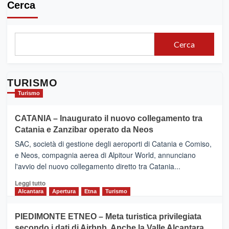
Cerca
Cerca
TURISMO
Turismo
CATANIA – Inaugurato il nuovo collegamento tra
Catania e Zanzibar operato da Neos
SAC, società di gestione degli aeroporti di Catania e Comiso,
e Neos, compagnia aerea di Alpitour World, annunciano
l'avvio del nuovo collegamento diretto tra Catania...
Leggi
Leggi tutto
di
Alcantara
Apertura
Etna
Turismo
più
su
PIEDIMONTE ETNEO – Meta turistica privilegiata
CATANIA
secondo i dati di Airbnb. Anche la Valle Alcantara