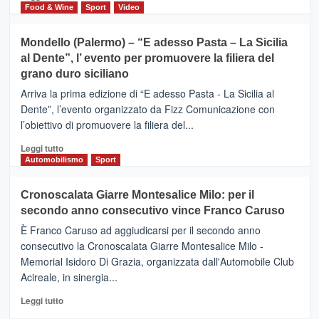
territorio,
di
Food & Wine
Sport
Video
tra
più
sport
su
Mondello (Palermo) – “E adesso Pasta – La Sicilia
e
CASTIGLIONE
al Dente”, l’ evento per promuovere la filiera del
messaggi
DI
di
grano duro siciliano
SICILIA
pace
(Ct)
Arriva la prima edizione di “E adesso Pasta - La Sicilia al
–
Dente”, l’evento organizzato da Fizz Comunicazione con
Il
l’obiettivo di promuovere la filiera del...
Borgo
del
Leggi
Leggi tutto
Gusto,
di
Automobilismo
Sport
il
più
tour
su
Cronoscalata Giarre Montesalice Milo: per il
tra
Mondello
sapori
secondo anno consecutivo vince Franco Caruso
(Palermo)
e
–
È Franco Caruso ad aggiudicarsi per il secondo anno
vicoli
“E
consecutivo la Cronoscalata Giarre Montesalice Milo -
medievali
adesso
Memorial Isidoro Di Grazia, organizzata dall'Automobile Club
Pasta
Acireale, in sinergia...
–
La
Leggi
Leggi tutto
Sicilia
di