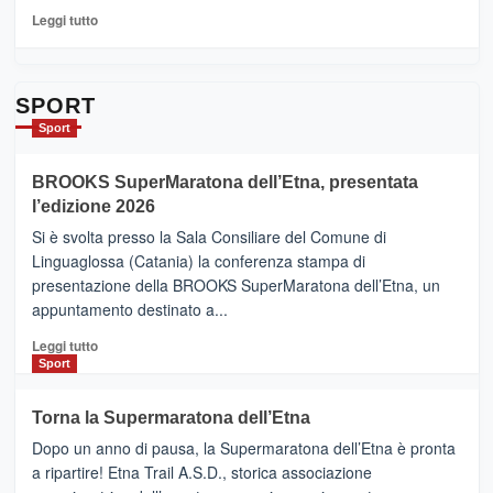
per
Leggi
Leggi tutto
Contrade
di
dell’Etna
più
su
Da
SPORT
Catania
Sport
ad
Helsinki
BROOKS SuperMaratona dell’Etna, presentata
con
la
l’edizione 2026
Finnair.
Si è svolta presso la Sala Consiliare del Comune di
Al
Linguaglossa (Catania) la conferenza stampa di
via
presentazione della BROOKS SuperMaratona dell’Etna, un
i
appuntamento destinato a...
collegamenti
Leggi
Leggi tutto
di
Sport
più
su
Torna la Supermaratona dell’Etna
BROOKS
Dopo un anno di pausa, la Supermaratona dell’Etna è pronta
SuperMaratona
dell’Etna,
a ripartire! Etna Trail A.S.D., storica associazione
presentata