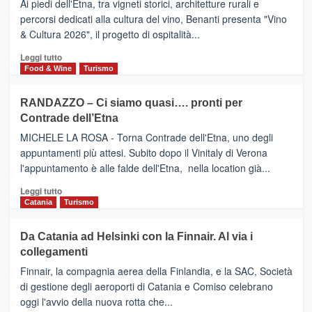
DOMENICO
Ai piedi dell'Etna, tra vigneti storici, architetture rurali e
Alcantara
PALACE
percorsi dedicati alla cultura del vino, Benanti presenta "Vino
nei
TAORMINA,
& Cultura 2026", il progetto di ospitalità...
primi
UN
posti
HOTEL
Leggi
Leggi tutto
nella
FOUR
di
Food & Wine
Turismo
classifica
SEASONS
più
siciliana
PRESENTA
su
RANDAZZO – Ci siamo quasi…. pronti per
IL
VIAGRANDE
Contrade dell’Etna
NUOVO
(Ct)
SUMMER
–
MICHELE LA ROSA - Torna Contrade dell'Etna, uno degli
BOOK
Benanti
appuntamenti più attesi. Subito dopo il Vinitaly di Verona
CLUB
presenta
l'appuntamento è alle falde dell'Etna, nella location già...
“Vino
&
Leggi
Leggi tutto
Cultura
di
Catania
Turismo
2026”.
più
Le
su
Da Catania ad Helsinki con la Finnair. Al via i
tappe
RANDAZZO
collegamenti
dell’enoturismo
–
sull’Etna
Ci
Finnair, la compagnia aerea della Finlandia, e la SAC, Società
siamo
di gestione degli aeroporti di Catania e Comiso celebrano
quasi….
oggi l'avvio della nuova rotta che...
pronti