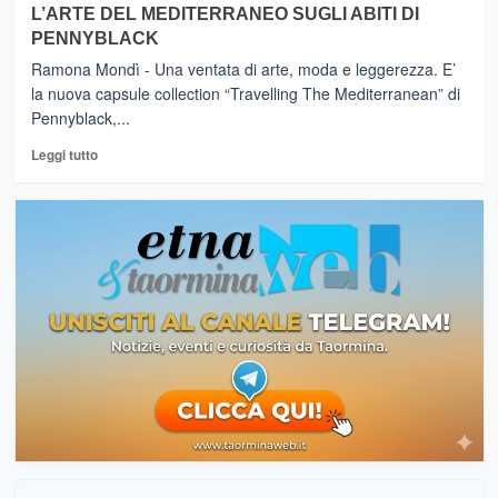
su
Gabbana
L’ARTE DEL MEDITERRANEO SUGLI ABITI DI
Dolce
con
PENNYBLACK
&
le
Gabbana:
musiche
Ramona Mondì - Una ventata di arte, moda e leggerezza. E’
Vi
di
la nuova capsule collection “Travelling The Mediterranean” di
presentiamo
Morricone
Pennyblack,...
i
millennials.
Leggi
Leggi tutto
di
più
su
L’ARTE
DEL
MEDITERRANEO
SUGLI
ABITI
DI
PENNYBLACK