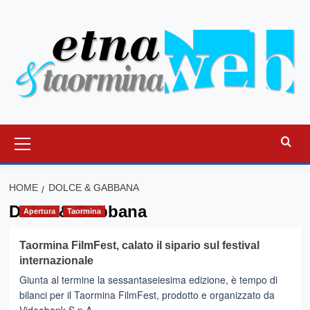
Vai
al
contenuto
Menu
principale
HOME
DOLCE & GABBANA
Dolce & Gabbana
Apertura
Taormina
Taormina FilmFest, calato il sipario sul festival
internazionale
Giunta al termine la sessantaseiesima edizione, è tempo di
bilanci per il Taormina FilmFest, prodotto e organizzato da