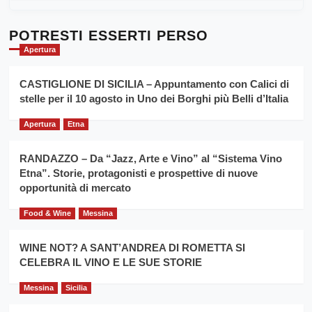
al
più
Dente”,
su
l’
Cronoscalata
POTRESTI ESSERTI PERSO
evento
Giarre
Apertura
per
Montesalice
promuovere
Milo:
la
CASTIGLIONE DI SICILIA – Appuntamento con Calici di
per
filiera
stelle per il 10 agosto in Uno dei Borghi più Belli d’Italia
il
del
secondo
grano
anno
Apertura
Etna
duro
consecutivo
siciliano
vince
RANDAZZO – Da “Jazz, Arte e Vino” al “Sistema Vino
Franco
Etna”. Storie, protagonisti e prospettive di nuove
Caruso
opportunità di mercato
Food & Wine
Messina
WINE NOT? A SANT’ANDREA DI ROMETTA SI
CELEBRA IL VINO E LE SUE STORIE
Messina
Sicilia