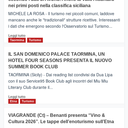
–
nei primi posti nella classifica siciliana
Inaugurato
il
MICHELE LA ROSA - Il turismo nei piccoli comuni, laddove
nuovo
mancano anche le "tradizionali" strutture ricettive. Interessanti
collegamento
i dati che emergono secondo l'Osservatorio sul Turismo...
tra
Catania
Leggi
Leggi tutto
e
di
Taormina
Turismo
Zanzibar
più
operato
su
IL SAN DOMENICO PALACE TAORMINA, UN
da
PIEDIMONTE
Neos
HOTEL FOUR SEASONS PRESENTA IL NUOVO
ETNEO
SUMMER BOOK CLUB
–
Meta
TAORMINA (Sicily) - Dai reading list condivisi da Dua Lipa
turistica
con il suo Service95 Book Club agli incontri del Miu Miu
privilegiata
Literary Club durante il...
secondo
i
Leggi
Leggi tutto
dati
di
Etna
Turismo
di
più
Airbnb.
su
VIAGRANDE (Ct) – Benanti presenta “Vino &
Anche
IL
la
Cultura 2026”. Le tappe dell’enoturismo sull’Etna
SAN
Valle