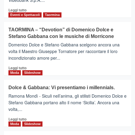
Videobank S.p.A....
Leggi
Leggi tutto
di
Eventi e Spettacoli
Taormina
più
su
TAORMINA – “Devotion” di Domenico Dolce e
Taormina
Stefano Gabbana con le musiche di Morricone
FilmFest,
calato
Domenico Dolce e Stefano Gabbana scelgono ancora una
il
volta il Maestro Giuseppe Tornatore per raccontare il loro
sipario
incondizionato amore per...
sul
festival
Leggi
Leggi tutto
internazionale
di
Moda
Slideshow
più
su
Dolce & Gabbana: Vi presentiamo i millennials.
TAORMINA
Ramona Mondì - Siculi nell’anima, gli stilisti Domenico Dolce e
–
“Devotion”
Stefano Gabbana portano alto il nome ‘Sicilia’. Ancora una
di
volta,...
Domenico
Leggi
Dolce
Leggi tutto
di
e
Moda
Slideshow
più
Stefano