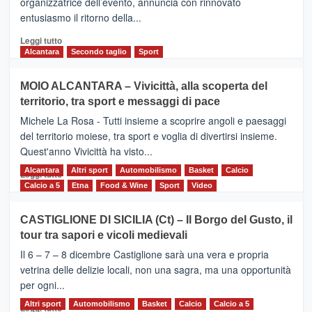
organizzatrice dell’evento, annuncia con rinnovato
l’edizione
entusiasmo il ritorno della...
2026
Leggi
Leggi tutto
di
Alcantara
Secondo taglio
Sport
più
su
MOIO ALCANTARA – Vivicittà, alla scoperta del
Torna
territorio, tra sport e messaggi di pace
la
Supermaratona
Michele La Rosa - Tutti insieme a scoprire angoli e paesaggi
dell’Etna
del territorio moiese, tra sport e voglia di divertirsi insieme.
Quest'anno Vivicittà ha visto...
Alcantara
Leggi
Altri sport
Automobilismo
Basket
Calcio
Leggi tutto
di
Calcio a 5
Etna
Food & Wine
Sport
Video
più
su
CASTIGLIONE DI SICILIA (Ct) – Il Borgo del Gusto, il
MOIO
tour tra sapori e vicoli medievali
ALCANTARA
–
Il 6 – 7 – 8 dicembre Castiglione sarà una vera e propria
Vivicittà,
vetrina delle delizie locali, non una sagra, ma una opportunità
alla
per ogni...
scoperta
del
Altri sport
Leggi
Automobilismo
Basket
Calcio
Calcio a 5
Leggi tutto