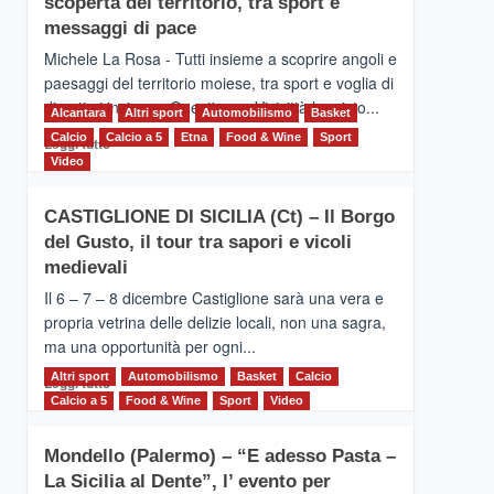
scoperta del territorio, tra sport e
la
Supermaratona
messaggi di pace
dell’Etna
Michele La Rosa - Tutti insieme a scoprire angoli e
paesaggi del territorio moiese, tra sport e voglia di
divertirsi insieme. Quest'anno Vivicittà ha visto...
Alcantara
Altri sport
Automobilismo
Basket
Calcio
Calcio a 5
Leggi
Etna
Food & Wine
Sport
Leggi tutto
di
Video
più
su
CASTIGLIONE DI SICILIA (Ct) – Il Borgo
MOIO
del Gusto, il tour tra sapori e vicoli
ALCANTARA
–
medievali
Vivicittà,
Il 6 – 7 – 8 dicembre Castiglione sarà una vera e
alla
propria vetrina delle delizie locali, non una sagra,
scoperta
ma una opportunità per ogni...
del
territorio,
Altri sport
Leggi
Automobilismo
Basket
Calcio
Leggi tutto
tra
di
Calcio a 5
Food & Wine
Sport
Video
sport
più
e
su
messaggi
Mondello (Palermo) – “E adesso Pasta –
CASTIGLIONE
di
La Sicilia al Dente”, l’ evento per
DI