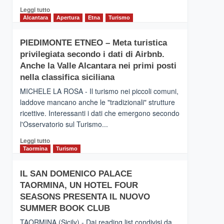
Leggi
Leggi tutto
di
Alcantara
Apertura
Etna
Turismo
più
su
PIEDIMONTE ETNEO – Meta turistica
CATANIA
privilegiata secondo i dati di Airbnb.
–
Inaugurato
Anche la Valle Alcantara nei primi posti
il
nella classifica siciliana
nuovo
MICHELE LA ROSA - Il turismo nei piccoli comuni,
collegamento
laddove mancano anche le "tradizionali" strutture
tra
ricettive. Interessanti i dati che emergono secondo
Catania
e
l'Osservatorio sul Turismo...
Zanzibar
Leggi
Leggi tutto
operato
di
Taormina
Turismo
da
più
Neos
su
IL SAN DOMENICO PALACE
PIEDIMONTE
TAORMINA, UN HOTEL FOUR
ETNEO
–
SEASONS PRESENTA IL NUOVO
Meta
SUMMER BOOK CLUB
turistica
TAORMINA (Sicily) - Dai reading list condivisi da