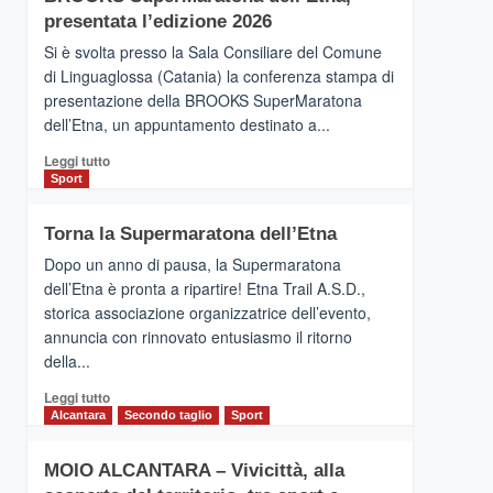
la
presentata l’edizione 2026
Finnair.
Si è svolta presso la Sala Consiliare del Comune
Al
di Linguaglossa (Catania) la conferenza stampa di
via
presentazione della BROOKS SuperMaratona
i
collegamenti
dell’Etna, un appuntamento destinato a...
Leggi
Leggi tutto
di
Sport
più
su
Torna la Supermaratona dell’Etna
BROOKS
SuperMaratona
Dopo un anno di pausa, la Supermaratona
dell’Etna,
dell’Etna è pronta a ripartire! Etna Trail A.S.D.,
presentata
storica associazione organizzatrice dell’evento,
l’edizione
annuncia con rinnovato entusiasmo il ritorno
2026
della...
Leggi
Leggi tutto
di
Alcantara
Secondo taglio
Sport
più
su
MOIO ALCANTARA – Vivicittà, alla
Torna