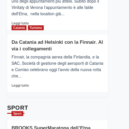
uno degli appuntamenti più attesi. Subito dopo il
presenta
Vinitaly di Verona l'appuntamento è alle falde
“Vino
dell'Etna, nella location già...
&
Cultura
Leggi
Leggi tutto
2026”.
di
Catania
Turismo
Le
più
tappe
su
Da Catania ad Helsinki con la Finnair. Al
dell’enoturismo
RANDAZZO
sull’Etna
via i collegamenti
–
Ci
Finnair, la compagnia aerea della Finlandia, e la
siamo
SAC, Società di gestione degli aeroporti di Catania
quasi….
e Comiso celebrano oggi l'avvio della nuova rotta
pronti
che...
per
Contrade
Leggi
Leggi tutto
dell’Etna
di
più
su
Da
SPORT
Catania
Sport
ad
Helsinki
BROOKS SuperMaratona dell’Etna,
con