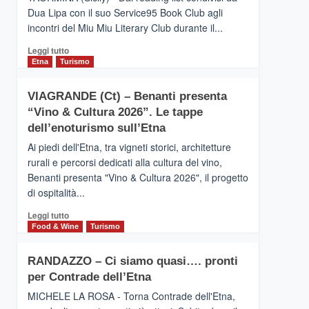
privilegiata
Dua Lipa con il suo Service95 Book Club agli
secondo
incontri del Miu Miu Literary Club durante il...
i
dati
Leggi
Leggi tutto
di
di
Etna
Turismo
Airbnb.
più
Anche
su
la
VIAGRANDE (Ct) – Benanti presenta
IL
Valle
“Vino & Cultura 2026”. Le tappe
SAN
Alcantara
DOMENICO
dell’enoturismo sull’Etna
nei
PALACE
primi
Ai piedi dell'Etna, tra vigneti storici, architetture
TAORMINA,
posti
rurali e percorsi dedicati alla cultura del vino,
UN
nella
Benanti presenta "Vino & Cultura 2026", il progetto
HOTEL
classifica
di ospitalità...
FOUR
siciliana
SEASONS
Leggi
Leggi tutto
PRESENTA
di
Food & Wine
Turismo
IL
più
NUOVO
su
SUMMER
RANDAZZO – Ci siamo quasi…. pronti
VIAGRANDE
BOOK
per Contrade dell’Etna
(Ct)
CLUB
–
MICHELE LA ROSA - Torna Contrade dell'Etna,
Benanti