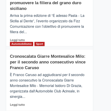
pace
SICILIA
promuovere la filiera del grano duro
(Ct)
siciliano
–
Arriva la prima edizione di “E adesso Pasta - La
Il
Sicilia al Dente”, l’evento organizzato da Fizz
Borgo
Comunicazione con l’obiettivo di promuovere la
del
Gusto,
filiera del...
il
Leggi
Leggi tutto
tour
di
Automobilismo
Sport
tra
più
sapori
su
e
Cronoscalata Giarre Montesalice Milo:
Mondello
vicoli
per il secondo anno consecutivo vince
(Palermo)
medievali
–
Franco Caruso
“E
È Franco Caruso ad aggiudicarsi per il secondo
adesso
anno consecutivo la Cronoscalata Giarre
Pasta
Montesalice Milo - Memorial Isidoro Di Grazia,
–
organizzata dall'Automobile Club Acireale, in
La
Sicilia
sinergia...
al
Leggi
Leggi tutto
Dente”,
di
l’