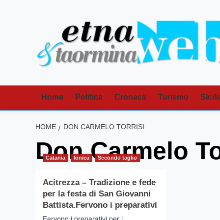
Vai
al
contenuto
Home
Politica
Cronaca
Turismo
Sicili
HOME
DON CARMELO TORRISI
Don Carmelo To
Catania
Ionica
Secondo taglio
Acitrezza – Tradizione e fede
per la festa di San Giovanni
Battista.Fervono i preparativi
Fervono i preparativi per i