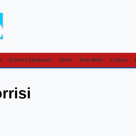
a
Eventi e Spettacoli
Sport
Auto-Moto
Cultura
rrisi