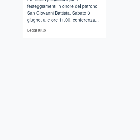
festeggiamenti in onore del patrono
San Giovanni Battista. Sabato 3
giugno, alle ore 11.00, conferenza...
Leggi
Leggi tutto
di
più
su
Acitrezza
–
Tradizione
e
fede
per
la
festa
di
San
Giovanni
Battista.Fervono
i
preparativi