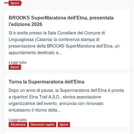
Catania
Sport
ad
Helsinki
BROOKS SuperMaratona dell’Etna, presentata
con
la
l’edizione 2026
Finnair.
Si è svolta presso la Sala Consiliare del Comune di
Al
Linguaglossa (Catania) la conferenza stampa di
via
presentazione della BROOKS SuperMaratona dell’Etna, un
i
appuntamento destinato a...
collegamenti
Leggi
Leggi tutto
di
Sport
più
su
Torna la Supermaratona dell’Etna
BROOKS
Dopo un anno di pausa, la Supermaratona dell’Etna è pronta
SuperMaratona
dell’Etna,
a ripartire! Etna Trail A.S.D., storica associazione
presentata
organizzatrice dell’evento, annuncia con rinnovato
l’edizione
entusiasmo il ritorno della...
2026
Leggi
Leggi tutto
di
Alcantara
Secondo taglio
Sport
più