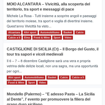
su
MOIO ALCANTARA – Vivicittà, alla scoperta del
Torna
territorio, tra sport e messaggi di pace
la
Supermaratona
Michele La Rosa - Tutti insieme a scoprire angoli e paesaggi
dell’Etna
del territorio moiese, tra sport e voglia di divertirsi insieme.
Quest'anno Vivicittà ha visto...
Alcantara
Leggi
Altri sport
Automobilismo
Basket
Calcio
Leggi tutto
di
Calcio a 5
Etna
Food & Wine
Sport
Video
più
su
CASTIGLIONE DI SICILIA (Ct) – Il Borgo del Gusto, il
MOIO
tour tra sapori e vicoli medievali
ALCANTARA
–
Il 6 – 7 – 8 dicembre Castiglione sarà una vera e propria
Vivicittà,
vetrina delle delizie locali, non una sagra, ma una opportunità
alla
per ogni...
scoperta
del
Altri sport
Leggi
Automobilismo
Basket
Calcio
Calcio a 5
Leggi tutto
territorio,
di
Food & Wine
Sport
Video
tra
più
sport
su
Mondello (Palermo) – “E adesso Pasta – La Sicilia
e
CASTIGLIONE
al Dente”, l’ evento per promuovere la filiera del
messaggi
DI
di
grano duro siciliano
SICILIA