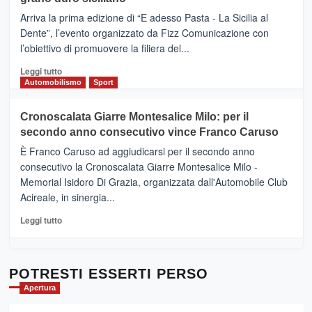
pace
(Ct)
Arriva la prima edizione di “E adesso Pasta - La Sicilia al
–
Dente”, l’evento organizzato da Fizz Comunicazione con
Il
l’obiettivo di promuovere la filiera del...
Borgo
del
Leggi
Leggi tutto
Gusto,
di
Automobilismo
Sport
il
più
tour
su
Cronoscalata Giarre Montesalice Milo: per il
tra
Mondello
sapori
secondo anno consecutivo vince Franco Caruso
(Palermo)
e
–
È Franco Caruso ad aggiudicarsi per il secondo anno
vicoli
“E
consecutivo la Cronoscalata Giarre Montesalice Milo -
medievali
adesso
Memorial Isidoro Di Grazia, organizzata dall'Automobile Club
Pasta
Acireale, in sinergia...
–
La
Leggi
Leggi tutto
Sicilia
di
al
più
Dente”,
su
l’
Cronoscalata
POTRESTI ESSERTI PERSO
evento
Giarre
Apertura
per
Montesalice
promuovere
Milo: