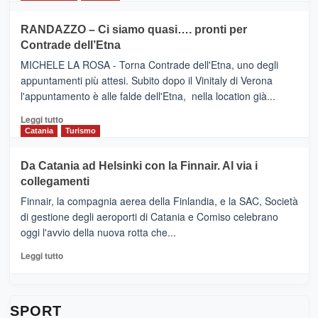
classifica
SEASONS
più
siciliana
PRESENTA
su
RANDAZZO – Ci siamo quasi…. pronti per
IL
VIAGRANDE
Contrade dell’Etna
NUOVO
(Ct)
SUMMER
–
MICHELE LA ROSA - Torna Contrade dell'Etna, uno degli
BOOK
Benanti
appuntamenti più attesi. Subito dopo il Vinitaly di Verona
CLUB
presenta
l'appuntamento è alle falde dell'Etna, nella location già...
“Vino
&
Leggi
Leggi tutto
Cultura
di
Catania
Turismo
2026”.
più
Le
su
Da Catania ad Helsinki con la Finnair. Al via i
tappe
RANDAZZO
collegamenti
dell’enoturismo
–
sull’Etna
Ci
Finnair, la compagnia aerea della Finlandia, e la SAC, Società
siamo
di gestione degli aeroporti di Catania e Comiso celebrano
quasi….
oggi l'avvio della nuova rotta che...
pronti
per
Leggi
Leggi tutto
Contrade
di
dell’Etna
più
su
Da
SPORT