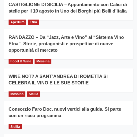
la
CASTIGLIONE DI SICILIA – Appuntamento con Calici di
per
filiera
stelle per il 10 agosto in Uno dei Borghi più Belli d’Italia
il
del
secondo
grano
anno
Apertura
Etna
duro
consecutivo
siciliano
vince
RANDAZZO – Da “Jazz, Arte e Vino” al “Sistema Vino
Franco
Etna”. Storie, protagonisti e prospettive di nuove
Caruso
opportunità di mercato
Food & Wine
Messina
WINE NOT? A SANT’ANDREA DI ROMETTA SI
CELEBRA IL VINO E LE SUE STORIE
Messina
Sicilia
Consorzio Faro Doc, nuovi vertici alla guida. Si parte
con un ricco programma
Sicilia