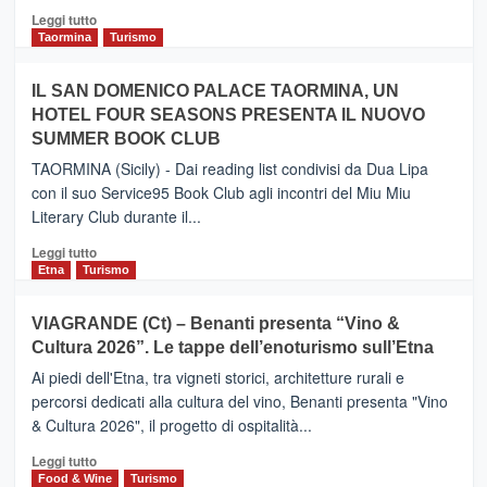
Catania
Leggi
Leggi tutto
e
di
Taormina
Turismo
Zanzibar
più
operato
su
IL SAN DOMENICO PALACE TAORMINA, UN
da
PIEDIMONTE
Neos
HOTEL FOUR SEASONS PRESENTA IL NUOVO
ETNEO
SUMMER BOOK CLUB
–
Meta
TAORMINA (Sicily) - Dai reading list condivisi da Dua Lipa
turistica
con il suo Service95 Book Club agli incontri del Miu Miu
privilegiata
Literary Club durante il...
secondo
i
Leggi
Leggi tutto
dati
di
Etna
Turismo
di
più
Airbnb.
su
VIAGRANDE (Ct) – Benanti presenta “Vino &
Anche
IL
la
Cultura 2026”. Le tappe dell’enoturismo sull’Etna
SAN
Valle
DOMENICO
Ai piedi dell'Etna, tra vigneti storici, architetture rurali e
Alcantara
PALACE
percorsi dedicati alla cultura del vino, Benanti presenta "Vino
nei
TAORMINA,
& Cultura 2026", il progetto di ospitalità...
primi
UN
posti
HOTEL
Leggi
Leggi tutto
nella
FOUR
di
Food & Wine
Turismo