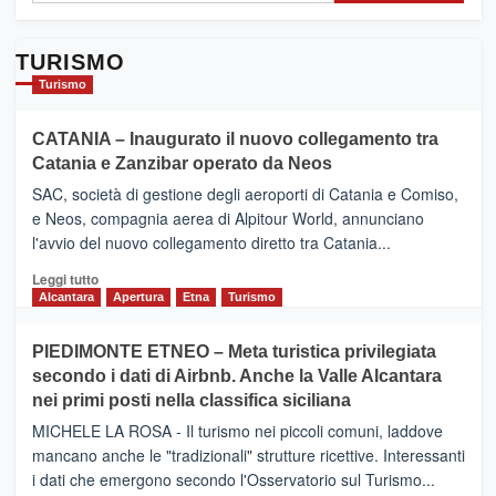
TURISMO
Turismo
CATANIA – Inaugurato il nuovo collegamento tra
Catania e Zanzibar operato da Neos
SAC, società di gestione degli aeroporti di Catania e Comiso,
e Neos, compagnia aerea di Alpitour World, annunciano
l'avvio del nuovo collegamento diretto tra Catania...
Leggi
Leggi tutto
di
Alcantara
Apertura
Etna
Turismo
più
su
PIEDIMONTE ETNEO – Meta turistica privilegiata
CATANIA
secondo i dati di Airbnb. Anche la Valle Alcantara
–
nei primi posti nella classifica siciliana
Inaugurato
il
MICHELE LA ROSA - Il turismo nei piccoli comuni, laddove
nuovo
mancano anche le "tradizionali" strutture ricettive. Interessanti
collegamento
i dati che emergono secondo l'Osservatorio sul Turismo...
tra