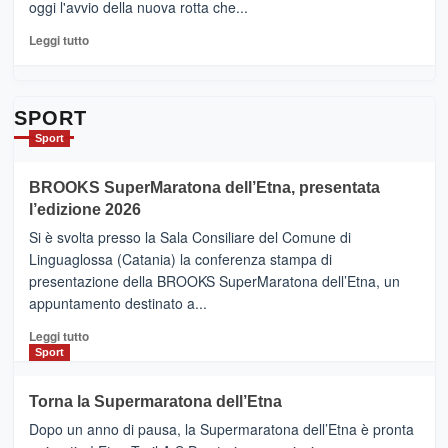
oggi l'avvio della nuova rotta che...
pronti
per
Leggi
Leggi tutto
Contrade
di
dell’Etna
più
su
Da
SPORT
Catania
Sport
ad
Helsinki
BROOKS SuperMaratona dell’Etna, presentata
con
la
l’edizione 2026
Finnair.
Si è svolta presso la Sala Consiliare del Comune di
Al
Linguaglossa (Catania) la conferenza stampa di
via
presentazione della BROOKS SuperMaratona dell’Etna, un
i
appuntamento destinato a...
collegamenti
Leggi
Leggi tutto
di
Sport
più
su
Torna la Supermaratona dell’Etna
BROOKS
Dopo un anno di pausa, la Supermaratona dell’Etna è pronta
SuperMaratona
dell’Etna,