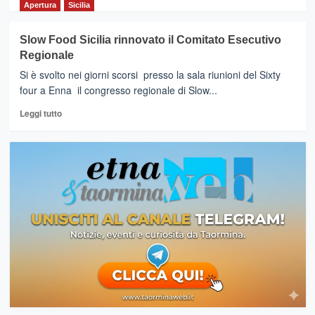
compagnia
di
Apertura
Sicilia
aerea
più
torna
su
Slow Food Sicilia rinnovato il Comitato Esecutivo
a
SICILIA
Regionale
Messina
–
(15
Musumeci
Si è svolto nei giorni scorsi presso la sala riunioni del Sixty
marzo)
ha
four a Enna il congresso regionale di Slow...
ed
incontrato
Enna
Leggi
gli
Leggi tutto
(17
di
allevatori
marzo)
più
ad
su
Enna
Slow
Food
Sicilia
rinnovato
il
Comitato
Esecutivo
Regionale