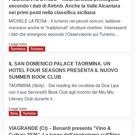
CATANIA
secondo i dati di Airbnb. Anche la Valle Alcantara
–
nei primi posti nella classifica siciliana
Inaugurato
il
MICHELE LA ROSA - Il turismo nei piccoli comuni, laddove
nuovo
mancano anche le "tradizionali" strutture ricettive. Interessanti
collegamento
i dati che emergono secondo l'Osservatorio sul Turismo...
tra
Catania
Leggi
Leggi tutto
e
di
Taormina
Turismo
Zanzibar
più
operato
su
IL SAN DOMENICO PALACE TAORMINA, UN
da
PIEDIMONTE
Neos
HOTEL FOUR SEASONS PRESENTA IL NUOVO
ETNEO
SUMMER BOOK CLUB
–
Meta
TAORMINA (Sicily) - Dai reading list condivisi da Dua Lipa
turistica
con il suo Service95 Book Club agli incontri del Miu Miu
privilegiata
Literary Club durante il...
secondo
i
Leggi
Leggi tutto
dati
di
Etna
Turismo
di
più
Airbnb.
su
VIAGRANDE (Ct) – Benanti presenta “Vino &
Anche
IL
la
Cultura 2026”. Le tappe dell’enoturismo sull’Etna