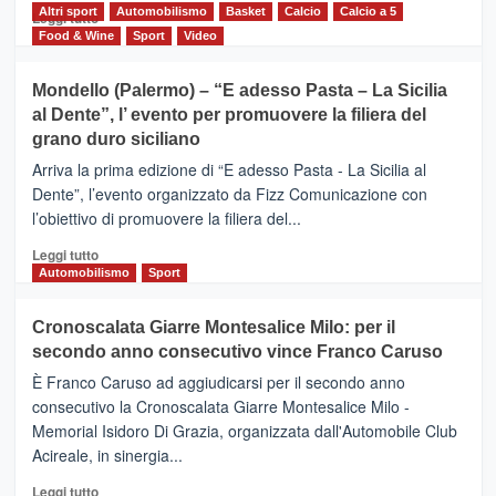
del
Altri sport
Leggi
Automobilismo
Basket
Calcio
Calcio a 5
Leggi tutto
territorio,
di
Food & Wine
Sport
Video
tra
più
sport
su
Mondello (Palermo) – “E adesso Pasta – La Sicilia
e
CASTIGLIONE
al Dente”, l’ evento per promuovere la filiera del
messaggi
DI
di
grano duro siciliano
SICILIA
pace
(Ct)
Arriva la prima edizione di “E adesso Pasta - La Sicilia al
–
Dente”, l’evento organizzato da Fizz Comunicazione con
Il
l’obiettivo di promuovere la filiera del...
Borgo
del
Leggi
Leggi tutto
Gusto,
di
Automobilismo
Sport
il
più
tour
su
Cronoscalata Giarre Montesalice Milo: per il
tra
Mondello
sapori
secondo anno consecutivo vince Franco Caruso
(Palermo)
e
–
È Franco Caruso ad aggiudicarsi per il secondo anno
vicoli
“E
consecutivo la Cronoscalata Giarre Montesalice Milo -
medievali
adesso
Memorial Isidoro Di Grazia, organizzata dall'Automobile Club
Pasta
Acireale, in sinergia...
–
La
Leggi
Leggi tutto