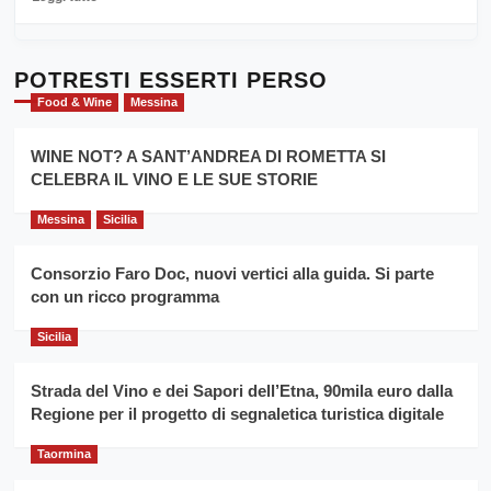
Sicilia
di
al
più
Dente”,
su
l’
Cronoscalata
POTRESTI ESSERTI PERSO
evento
Giarre
Food & Wine
Messina
per
Montesalice
promuovere
Milo:
la
WINE NOT? A SANT’ANDREA DI ROMETTA SI
per
filiera
CELEBRA IL VINO E LE SUE STORIE
il
del
secondo
grano
anno
Messina
Sicilia
duro
consecutivo
siciliano
vince
Consorzio Faro Doc, nuovi vertici alla guida. Si parte
Franco
con un ricco programma
Caruso
Sicilia
Strada del Vino e dei Sapori dell’Etna, 90mila euro dalla
Regione per il progetto di segnaletica turistica digitale
Taormina