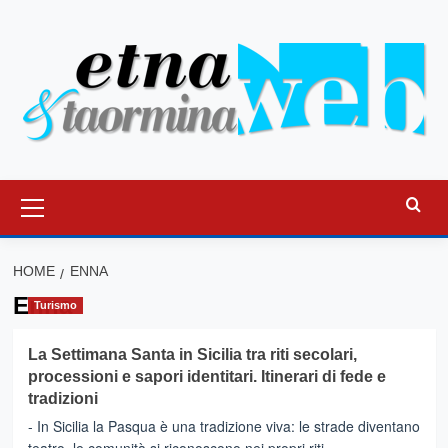
Vai
al
contenuto
Menu
principale
HOME
ENNA
Enna
Turismo
La Settimana Santa in Sicilia tra riti secolari,
processioni e sapori identitari. Itinerari di fede e
tradizioni
- In Sicilia la Pasqua è una tradizione viva: le strade diventano