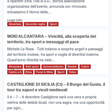
a ripartire! Etna Trail A.S.D., storica associazione
presentata
organizzatrice dell’evento, annuncia con rinnovato
l’edizione
entusiasmo il ritorno della...
2026
Leggi
Leggi tutto
di
Alcantara
Secondo taglio
Sport
più
su
MOIO ALCANTARA – Vivicittà, alla scoperta del
Torna
territorio, tra sport e messaggi di pace
la
Supermaratona
Michele La Rosa - Tutti insieme a scoprire angoli e paesaggi
dell’Etna
del territorio moiese, tra sport e voglia di divertirsi insieme.
Quest'anno Vivicittà ha visto...
Alcantara
Leggi
Altri sport
Automobilismo
Basket
Calcio
Leggi tutto
di
Calcio a 5
Etna
Food & Wine
Sport
Video
più
su
CASTIGLIONE DI SICILIA (Ct) – Il Borgo del Gusto, il
MOIO
tour tra sapori e vicoli medievali
ALCANTARA
–
Il 6 – 7 – 8 dicembre Castiglione sarà una vera e propria
Vivicittà,
vetrina delle delizie locali, non una sagra, ma una opportunità
alla
per ogni...
scoperta