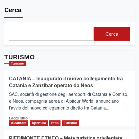
Cerca
Cerca
TURISMO
Turismo
CATANIA – Inaugurato il nuovo collegamento tra
Catania e Zanzibar operato da Neos
SAC, società di gestione degli aeroporti di Catania e Comiso,
e Neos, compagnia aerea di Alpitour World, annunciano
l'avvio del nuovo collegamento diretto tra Catania...
Leggi
Leggi tutto
di
Alcantara
Apertura
Etna
Turismo
più
su
PIEDIMONTE ETNEO – Meta turistica privilegiata