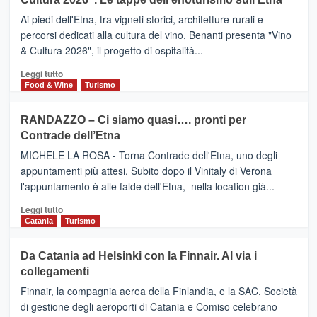
SAN
Valle
DOMENICO
Ai piedi dell'Etna, tra vigneti storici, architetture rurali e
Alcantara
PALACE
percorsi dedicati alla cultura del vino, Benanti presenta "Vino
nei
TAORMINA,
& Cultura 2026", il progetto di ospitalità...
primi
UN
posti
HOTEL
Leggi
Leggi tutto
nella
FOUR
di
Food & Wine
Turismo
classifica
SEASONS
più
siciliana
PRESENTA
su
RANDAZZO – Ci siamo quasi…. pronti per
IL
VIAGRANDE
Contrade dell’Etna
NUOVO
(Ct)
SUMMER
–
MICHELE LA ROSA - Torna Contrade dell'Etna, uno degli
BOOK
Benanti
appuntamenti più attesi. Subito dopo il Vinitaly di Verona
CLUB
presenta
l'appuntamento è alle falde dell'Etna, nella location già...
“Vino
&
Leggi
Leggi tutto
Cultura
di
Catania
Turismo
2026”.
più
Le
su
Da Catania ad Helsinki con la Finnair. Al via i
tappe
RANDAZZO
collegamenti
dell’enoturismo
–
sull’Etna
Ci
Finnair, la compagnia aerea della Finlandia, e la SAC, Società
siamo
di gestione degli aeroporti di Catania e Comiso celebrano
quasi….