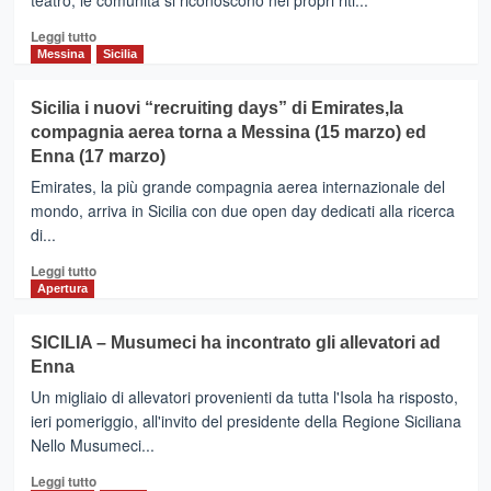
teatro, le comunità si riconoscono nei propri riti...
Leggi
Leggi tutto
di
Messina
Sicilia
più
su
Sicilia i nuovi “recruiting days” di Emirates,la
La
compagnia aerea torna a Messina (15 marzo) ed
Settimana
Enna (17 marzo)
Santa
in
Emirates, la più grande compagnia aerea internazionale del
Sicilia
mondo, arriva in Sicilia con due open day dedicati alla ricerca
tra
di...
riti
secolari,
Leggi
Leggi tutto
processioni
di
Apertura
e
più
sapori
su
SICILIA – Musumeci ha incontrato gli allevatori ad
identitari.
Sicilia
Itinerari
Enna
i
di
nuovi
Un migliaio di allevatori provenienti da tutta l'Isola ha risposto,
fede
“recruiting
ieri pomeriggio, all'invito del presidente della Regione Siciliana
e
days”
Nello Musumeci...
tradizioni
di
Emirates,la
Leggi
Leggi tutto