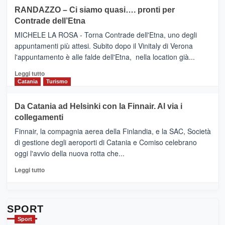
siciliana
PRESENTA
su
RANDAZZO – Ci siamo quasi…. pronti per
IL
VIAGRANDE
Contrade dell’Etna
NUOVO
(Ct)
SUMMER
–
MICHELE LA ROSA - Torna Contrade dell'Etna, uno degli
BOOK
Benanti
appuntamenti più attesi. Subito dopo il Vinitaly di Verona
CLUB
presenta
l'appuntamento è alle falde dell'Etna, nella location già...
“Vino
&
Leggi
Leggi tutto
Cultura
di
Catania
Turismo
2026”.
più
Le
su
Da Catania ad Helsinki con la Finnair. Al via i
tappe
RANDAZZO
collegamenti
dell’enoturismo
–
sull’Etna
Ci
Finnair, la compagnia aerea della Finlandia, e la SAC, Società
siamo
di gestione degli aeroporti di Catania e Comiso celebrano
quasi….
oggi l'avvio della nuova rotta che...
pronti
per
Leggi
Leggi tutto
Contrade
di
dell’Etna
più
su
Da
SPORT
Catania
Sport