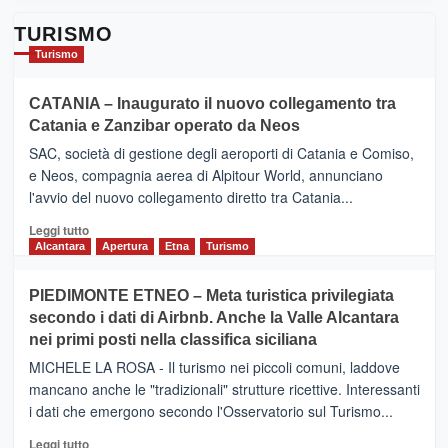
TURISMO
Turismo
CATANIA – Inaugurato il nuovo collegamento tra
Catania e Zanzibar operato da Neos
SAC, società di gestione degli aeroporti di Catania e Comiso,
e Neos, compagnia aerea di Alpitour World, annunciano
l'avvio del nuovo collegamento diretto tra Catania...
Leggi
Leggi tutto
di
Alcantara
Apertura
Etna
Turismo
più
su
PIEDIMONTE ETNEO – Meta turistica privilegiata
CATANIA
secondo i dati di Airbnb. Anche la Valle Alcantara
–
nei primi posti nella classifica siciliana
Inaugurato
il
MICHELE LA ROSA - Il turismo nei piccoli comuni, laddove
nuovo
mancano anche le "tradizionali" strutture ricettive. Interessanti
collegamento
i dati che emergono secondo l'Osservatorio sul Turismo...
tra
Catania
Leggi
Leggi tutto