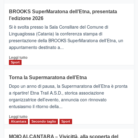
ad
Helsinki
BROOKS SuperMaratona dell’Etna, presentata
con
la
l’edizione 2026
Finnair.
Si è svolta presso la Sala Consiliare del Comune di
Al
Linguaglossa (Catania) la conferenza stampa di
via
presentazione della BROOKS SuperMaratona dell’Etna, un
i
appuntamento destinato a...
collegamenti
Leggi
Leggi tutto
di
Sport
più
su
Torna la Supermaratona dell’Etna
BROOKS
Dopo un anno di pausa, la Supermaratona dell’Etna è pronta
SuperMaratona
dell’Etna,
a ripartire! Etna Trail A.S.D., storica associazione
presentata
organizzatrice dell’evento, annuncia con rinnovato
l’edizione
entusiasmo il ritorno della...
2026
Leggi
Leggi tutto
di
Alcantara
Secondo taglio
Sport
più
su
MOIO ALCANTARA – Vivicittà, alla scoperta del