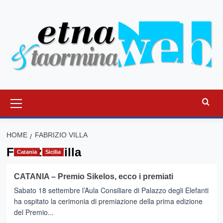
Vai
al
contenuto
Menu
principale
HOME
FABRIZIO VILLA
Fabrizio Villa
Catania
Sicilia
CATANIA – Premio Sikelos, ecco i premiati
Sabato 18 settembre l’Aula Consiliare di Palazzo degli Elefanti
ha ospitato la cerimonia di premiazione della prima edizione
del Premio...