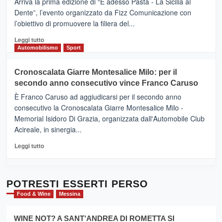
Arriva la prima edizione di “E adesso Pasta - La Sicilia al
–
Dente”, l’evento organizzato da Fizz Comunicazione con
Il
l’obiettivo di promuovere la filiera del...
Borgo
del
Leggi
Leggi tutto
Gusto,
di
Automobilismo
Sport
il
più
tour
su
Cronoscalata Giarre Montesalice Milo: per il
tra
Mondello
sapori
secondo anno consecutivo vince Franco Caruso
(Palermo)
e
–
È Franco Caruso ad aggiudicarsi per il secondo anno
vicoli
“E
consecutivo la Cronoscalata Giarre Montesalice Milo -
medievali
adesso
Memorial Isidoro Di Grazia, organizzata dall'Automobile Club
Pasta
Acireale, in sinergia...
–
La
Leggi
Leggi tutto
Sicilia
di
al
più
Dente”,
su
l’
Cronoscalata
POTRESTI ESSERTI PERSO
evento
Giarre
Food & Wine
Messina
per
Montesalice
promuovere
Milo:
la
WINE NOT? A SANT’ANDREA DI ROMETTA SI
per