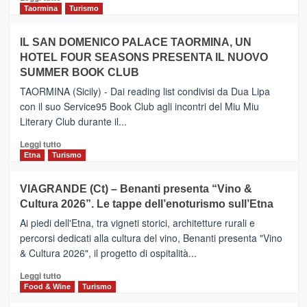
e
di
Taormina
Turismo
Zanzibar
più
operato
su
IL SAN DOMENICO PALACE TAORMINA, UN
da
PIEDIMONTE
Neos
HOTEL FOUR SEASONS PRESENTA IL NUOVO
ETNEO
SUMMER BOOK CLUB
–
Meta
TAORMINA (Sicily) - Dai reading list condivisi da Dua Lipa
turistica
con il suo Service95 Book Club agli incontri del Miu Miu
privilegiata
Literary Club durante il...
secondo
i
Leggi
Leggi tutto
dati
di
Etna
Turismo
di
più
Airbnb.
su
VIAGRANDE (Ct) – Benanti presenta “Vino &
Anche
IL
la
Cultura 2026”. Le tappe dell’enoturismo sull’Etna
SAN
Valle
DOMENICO
Ai piedi dell'Etna, tra vigneti storici, architetture rurali e
Alcantara
PALACE
percorsi dedicati alla cultura del vino, Benanti presenta "Vino
nei
TAORMINA,
& Cultura 2026", il progetto di ospitalità...
primi
UN
posti
HOTEL
Leggi
Leggi tutto
nella
FOUR
di
Food & Wine
Turismo
classifica
SEASONS
più