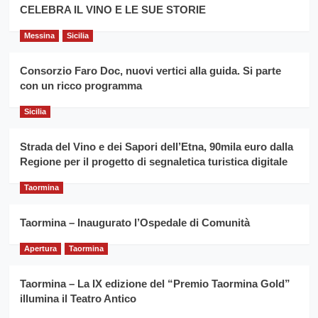
filiera
CELEBRA IL VINO E LE SUE STORIE
il
del
secondo
grano
anno
Messina
Sicilia
duro
consecutivo
siciliano
vince
Consorzio Faro Doc, nuovi vertici alla guida. Si parte
Franco
con un ricco programma
Caruso
Sicilia
Strada del Vino e dei Sapori dell’Etna, 90mila euro dalla
Regione per il progetto di segnaletica turistica digitale
Taormina
Taormina – Inaugurato l’Ospedale di Comunità
Apertura
Taormina
Taormina – La IX edizione del “Premio Taormina Gold”
illumina il Teatro Antico