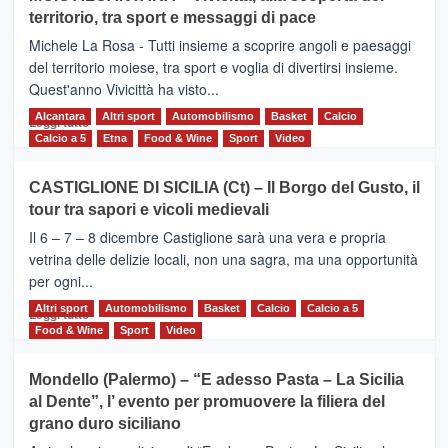
Torna
territorio, tra sport e messaggi di pace
la
Supermaratona
Michele La Rosa - Tutti insieme a scoprire angoli e paesaggi
dell’Etna
del territorio moiese, tra sport e voglia di divertirsi insieme.
Quest'anno Vivicittà ha visto...
Alcantara
Leggi
Altri sport
Automobilismo
Basket
Calcio
Leggi tutto
di
Calcio a 5
Etna
Food & Wine
Sport
Video
più
su
CASTIGLIONE DI SICILIA (Ct) – Il Borgo del Gusto, il
MOIO
tour tra sapori e vicoli medievali
ALCANTARA
–
Il 6 – 7 – 8 dicembre Castiglione sarà una vera e propria
Vivicittà,
vetrina delle delizie locali, non una sagra, ma una opportunità
alla
per ogni...
scoperta
del
Altri sport
Leggi
Automobilismo
Basket
Calcio
Calcio a 5
Leggi tutto
territorio,
di
Food & Wine
Sport
Video
tra
più
sport
su
Mondello (Palermo) – “E adesso Pasta – La Sicilia
e
CASTIGLIONE
al Dente”, l’ evento per promuovere la filiera del
messaggi
DI
di
grano duro siciliano
SICILIA
pace
(Ct)