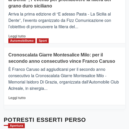
messaggi
DI
di
grano duro siciliano
SICILIA
pace
(Ct)
Arriva la prima edizione di “E adesso Pasta - La Sicilia al
–
Dente”, l’evento organizzato da Fizz Comunicazione con
Il
l’obiettivo di promuovere la filiera del...
Borgo
del
Leggi
Leggi tutto
Gusto,
di
Automobilismo
Sport
il
più
tour
su
Cronoscalata Giarre Montesalice Milo: per il
tra
Mondello
sapori
secondo anno consecutivo vince Franco Caruso
(Palermo)
e
–
È Franco Caruso ad aggiudicarsi per il secondo anno
vicoli
“E
consecutivo la Cronoscalata Giarre Montesalice Milo -
medievali
adesso
Memorial Isidoro Di Grazia, organizzata dall'Automobile Club
Pasta
Acireale, in sinergia...
–
La
Leggi
Leggi tutto
Sicilia
di
al
più
Dente”,
su
l’
Cronoscalata
POTRESTI ESSERTI PERSO
evento
Giarre
Apertura
per