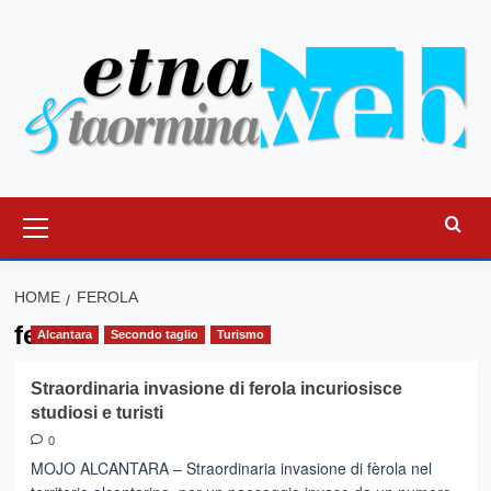
Vai
al
contenuto
Menu
principale
HOME
FEROLA
ferola
Alcantara
Secondo taglio
Turismo
Straordinaria invasione di ferola incuriosisce
studiosi e turisti
0
MOJO ALCANTARA – Straordinaria invasione di fèrola nel