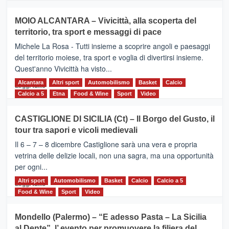
più
su
MOIO ALCANTARA – Vivicittà, alla scoperta del
Torna
territorio, tra sport e messaggi di pace
la
Supermaratona
Michele La Rosa - Tutti insieme a scoprire angoli e paesaggi
dell’Etna
del territorio moiese, tra sport e voglia di divertirsi insieme.
Quest'anno Vivicittà ha visto...
Alcantara
Leggi
Altri sport
Automobilismo
Basket
Calcio
Leggi tutto
di
Calcio a 5
Etna
Food & Wine
Sport
Video
più
su
CASTIGLIONE DI SICILIA (Ct) – Il Borgo del Gusto, il
MOIO
tour tra sapori e vicoli medievali
ALCANTARA
–
Il 6 – 7 – 8 dicembre Castiglione sarà una vera e propria
Vivicittà,
vetrina delle delizie locali, non una sagra, ma una opportunità
alla
per ogni...
scoperta
del
Altri sport
Leggi
Automobilismo
Basket
Calcio
Calcio a 5
Leggi tutto
territorio,
di
Food & Wine
Sport
Video
tra
più
sport
su
Mondello (Palermo) – “E adesso Pasta – La Sicilia
e
CASTIGLIONE
al Dente”, l’ evento per promuovere la filiera del