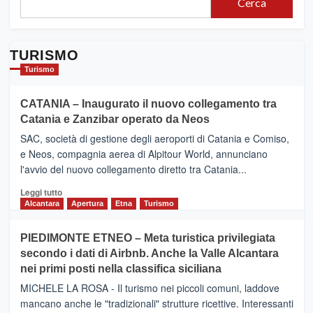
Cerca
TURISMO
Turismo
CATANIA – Inaugurato il nuovo collegamento tra
Catania e Zanzibar operato da Neos
SAC, società di gestione degli aeroporti di Catania e Comiso,
e Neos, compagnia aerea di Alpitour World, annunciano
l'avvio del nuovo collegamento diretto tra Catania...
Leggi
Leggi tutto
di
Alcantara
Apertura
Etna
Turismo
più
su
PIEDIMONTE ETNEO – Meta turistica privilegiata
CATANIA
secondo i dati di Airbnb. Anche la Valle Alcantara
–
nei primi posti nella classifica siciliana
Inaugurato
il
MICHELE LA ROSA - Il turismo nei piccoli comuni, laddove
nuovo
mancano anche le "tradizionali" strutture ricettive. Interessanti
collegamento