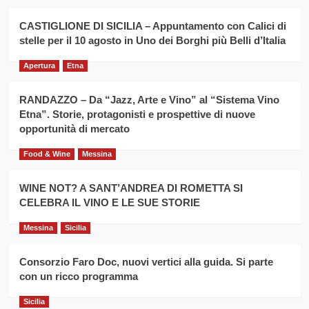
Montesalice
promuovere
Milo:
la
CASTIGLIONE DI SICILIA – Appuntamento con Calici di
per
filiera
stelle per il 10 agosto in Uno dei Borghi più Belli d’Italia
il
del
secondo
grano
anno
Apertura
Etna
duro
consecutivo
siciliano
vince
RANDAZZO – Da “Jazz, Arte e Vino” al “Sistema Vino
Franco
Etna”. Storie, protagonisti e prospettive di nuove
Caruso
opportunità di mercato
Food & Wine
Messina
WINE NOT? A SANT’ANDREA DI ROMETTA SI
CELEBRA IL VINO E LE SUE STORIE
Messina
Sicilia
Consorzio Faro Doc, nuovi vertici alla guida. Si parte
con un ricco programma
Sicilia