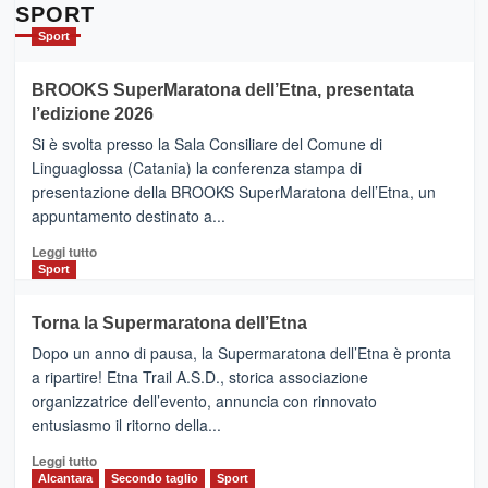
Da
SPORT
Catania
Sport
ad
Helsinki
BROOKS SuperMaratona dell’Etna, presentata
con
la
l’edizione 2026
Finnair.
Si è svolta presso la Sala Consiliare del Comune di
Al
Linguaglossa (Catania) la conferenza stampa di
via
presentazione della BROOKS SuperMaratona dell’Etna, un
i
appuntamento destinato a...
collegamenti
Leggi
Leggi tutto
di
Sport
più
su
Torna la Supermaratona dell’Etna
BROOKS
Dopo un anno di pausa, la Supermaratona dell’Etna è pronta
SuperMaratona
dell’Etna,
a ripartire! Etna Trail A.S.D., storica associazione
presentata
organizzatrice dell’evento, annuncia con rinnovato
l’edizione
entusiasmo il ritorno della...
2026
Leggi
Leggi tutto
di
Alcantara
Secondo taglio
Sport