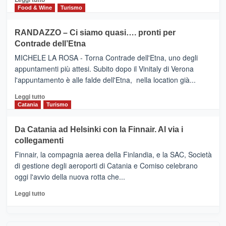
nella
FOUR
di
Food & Wine
Turismo
classifica
SEASONS
più
siciliana
PRESENTA
su
RANDAZZO – Ci siamo quasi…. pronti per
IL
VIAGRANDE
Contrade dell’Etna
NUOVO
(Ct)
SUMMER
–
MICHELE LA ROSA - Torna Contrade dell'Etna, uno degli
BOOK
Benanti
appuntamenti più attesi. Subito dopo il Vinitaly di Verona
CLUB
presenta
l'appuntamento è alle falde dell'Etna, nella location già...
“Vino
&
Leggi
Leggi tutto
Cultura
di
Catania
Turismo
2026”.
più
Le
su
Da Catania ad Helsinki con la Finnair. Al via i
tappe
RANDAZZO
collegamenti
dell’enoturismo
–
sull’Etna
Ci
Finnair, la compagnia aerea della Finlandia, e la SAC, Società
siamo
di gestione degli aeroporti di Catania e Comiso celebrano
quasi….
oggi l'avvio della nuova rotta che...
pronti
per
Leggi
Leggi tutto
Contrade
di
dell’Etna
più
su