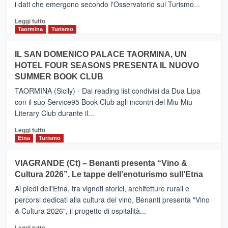
i dati che emergono secondo l'Osservatorio sul Turismo...
tra
Catania
Leggi
Leggi tutto
e
di
Taormina
Turismo
Zanzibar
più
operato
su
IL SAN DOMENICO PALACE TAORMINA, UN
da
PIEDIMONTE
Neos
HOTEL FOUR SEASONS PRESENTA IL NUOVO
ETNEO
SUMMER BOOK CLUB
–
Meta
TAORMINA (Sicily) - Dai reading list condivisi da Dua Lipa
turistica
con il suo Service95 Book Club agli incontri del Miu Miu
privilegiata
Literary Club durante il...
secondo
i
Leggi
Leggi tutto
dati
di
Etna
Turismo
di
più
Airbnb.
su
VIAGRANDE (Ct) – Benanti presenta “Vino &
Anche
IL
la
Cultura 2026”. Le tappe dell’enoturismo sull’Etna
SAN
Valle
DOMENICO
Ai piedi dell'Etna, tra vigneti storici, architetture rurali e
Alcantara
PALACE
percorsi dedicati alla cultura del vino, Benanti presenta "Vino
nei
TAORMINA,
& Cultura 2026", il progetto di ospitalità...
primi
UN
posti
HOTEL
Leggi
Leggi tutto