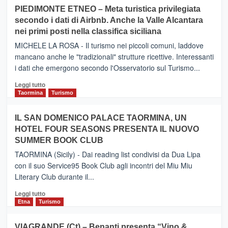
su
PIEDIMONTE ETNEO – Meta turistica privilegiata
CATANIA
secondo i dati di Airbnb. Anche la Valle Alcantara
–
nei primi posti nella classifica siciliana
Inaugurato
il
MICHELE LA ROSA - Il turismo nei piccoli comuni, laddove
nuovo
mancano anche le "tradizionali" strutture ricettive. Interessanti
collegamento
i dati che emergono secondo l'Osservatorio sul Turismo...
tra
Catania
Leggi
Leggi tutto
e
di
Taormina
Turismo
Zanzibar
più
operato
su
IL SAN DOMENICO PALACE TAORMINA, UN
da
PIEDIMONTE
Neos
HOTEL FOUR SEASONS PRESENTA IL NUOVO
ETNEO
SUMMER BOOK CLUB
–
Meta
TAORMINA (Sicily) - Dai reading list condivisi da Dua Lipa
turistica
con il suo Service95 Book Club agli incontri del Miu Miu
privilegiata
Literary Club durante il...
secondo
i
Leggi
Leggi tutto
dati
di
Etna
Turismo
di
più
Airbnb.
su
VIAGRANDE (Ct) – Benanti presenta “Vino &
Anche