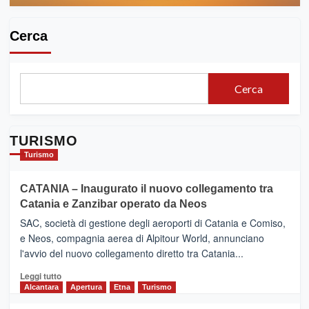
Cerca
Cerca
TURISMO
Turismo
CATANIA – Inaugurato il nuovo collegamento tra
Catania e Zanzibar operato da Neos
SAC, società di gestione degli aeroporti di Catania e Comiso,
e Neos, compagnia aerea di Alpitour World, annunciano
l'avvio del nuovo collegamento diretto tra Catania...
Leggi
Leggi tutto
di
Alcantara
Apertura
Etna
Turismo
più