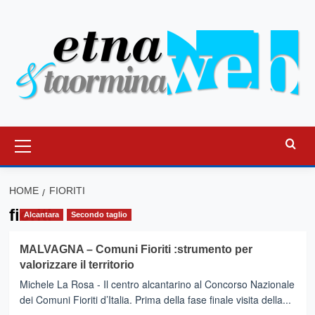
Vai
al
contenuto
Menu
principale
HOME
FIORITI
fioriti
Alcantara
Secondo taglio
MALVAGNA – Comuni Fioriti :strumento per
valorizzare il territorio
Michele La Rosa - Il centro alcantarino al Concorso Nazionale
dei Comuni Fioriti d’Italia. Prima della fase finale visita della...