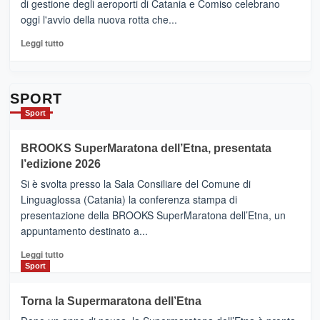
di gestione degli aeroporti di Catania e Comiso celebrano
quasi….
oggi l'avvio della nuova rotta che...
pronti
per
Leggi
Leggi tutto
Contrade
di
dell’Etna
più
su
Da
SPORT
Catania
Sport
ad
Helsinki
BROOKS SuperMaratona dell’Etna, presentata
con
la
l’edizione 2026
Finnair.
Si è svolta presso la Sala Consiliare del Comune di
Al
Linguaglossa (Catania) la conferenza stampa di
via
presentazione della BROOKS SuperMaratona dell’Etna, un
i
appuntamento destinato a...
collegamenti
Leggi
Leggi tutto
di
Sport
più
su
Torna la Supermaratona dell’Etna
BROOKS
SuperMaratona