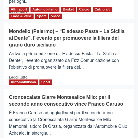
per ogni...
scoperta
del
Altri sport
Leggi
Automobilismo
Basket
Calcio
Calcio a 5
Leggi tutto
territorio,
di
Food & Wine
Sport
Video
tra
più
sport
su
Mondello (Palermo) – “E adesso Pasta – La Sicilia
e
CASTIGLIONE
al Dente”, l’ evento per promuovere la filiera del
messaggi
DI
di
grano duro siciliano
SICILIA
pace
(Ct)
Arriva la prima edizione di “E adesso Pasta - La Sicilia al
–
Dente”, l’evento organizzato da Fizz Comunicazione con
Il
l’obiettivo di promuovere la filiera del...
Borgo
del
Leggi
Leggi tutto
Gusto,
di
Automobilismo
Sport
il
più
tour
su
Cronoscalata Giarre Montesalice Milo: per il
tra
Mondello
sapori
secondo anno consecutivo vince Franco Caruso
(Palermo)
e
–
È Franco Caruso ad aggiudicarsi per il secondo anno
vicoli
“E
consecutivo la Cronoscalata Giarre Montesalice Milo -
medievali
adesso
Memorial Isidoro Di Grazia, organizzata dall'Automobile Club
Pasta
Acireale, in sinergia...
–