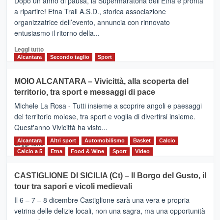
Dopo un anno di pausa, la Supermaratona dell’Etna è pronta
dell’Etna,
a ripartire! Etna Trail A.S.D., storica associazione
presentata
organizzatrice dell’evento, annuncia con rinnovato
l’edizione
entusiasmo il ritorno della...
2026
Leggi
Leggi tutto
di
Alcantara
Secondo taglio
Sport
più
su
MOIO ALCANTARA – Vivicittà, alla scoperta del
Torna
territorio, tra sport e messaggi di pace
la
Supermaratona
Michele La Rosa - Tutti insieme a scoprire angoli e paesaggi
dell’Etna
del territorio moiese, tra sport e voglia di divertirsi insieme.
Quest'anno Vivicittà ha visto...
Alcantara
Leggi
Altri sport
Automobilismo
Basket
Calcio
Leggi tutto
di
Calcio a 5
Etna
Food & Wine
Sport
Video
più
su
CASTIGLIONE DI SICILIA (Ct) – Il Borgo del Gusto, il
MOIO
tour tra sapori e vicoli medievali
ALCANTARA
–
Il 6 – 7 – 8 dicembre Castiglione sarà una vera e propria
Vivicittà,
vetrina delle delizie locali, non una sagra, ma una opportunità
alla