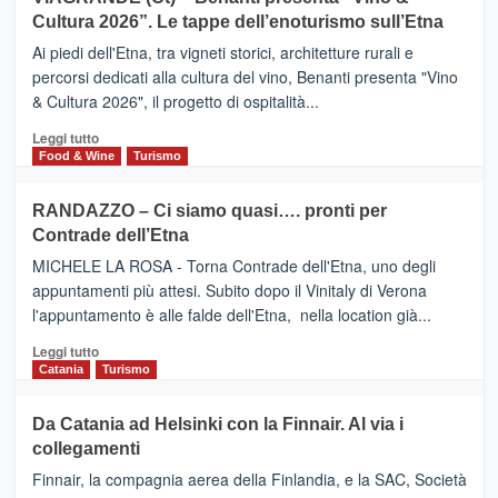
IL
la
Cultura 2026”. Le tappe dell’enoturismo sull’Etna
SAN
Valle
DOMENICO
Ai piedi dell'Etna, tra vigneti storici, architetture rurali e
Alcantara
PALACE
percorsi dedicati alla cultura del vino, Benanti presenta "Vino
nei
TAORMINA,
& Cultura 2026", il progetto di ospitalità...
primi
UN
posti
HOTEL
Leggi
Leggi tutto
nella
FOUR
di
Food & Wine
Turismo
classifica
SEASONS
più
siciliana
PRESENTA
su
RANDAZZO – Ci siamo quasi…. pronti per
IL
VIAGRANDE
Contrade dell’Etna
NUOVO
(Ct)
SUMMER
–
MICHELE LA ROSA - Torna Contrade dell'Etna, uno degli
BOOK
Benanti
appuntamenti più attesi. Subito dopo il Vinitaly di Verona
CLUB
presenta
l'appuntamento è alle falde dell'Etna, nella location già...
“Vino
&
Leggi
Leggi tutto
Cultura
di
Catania
Turismo
2026”.
più
Le
su
Da Catania ad Helsinki con la Finnair. Al via i
tappe
RANDAZZO
collegamenti
dell’enoturismo
–
sull’Etna
Ci
Finnair, la compagnia aerea della Finlandia, e la SAC, Società
siamo