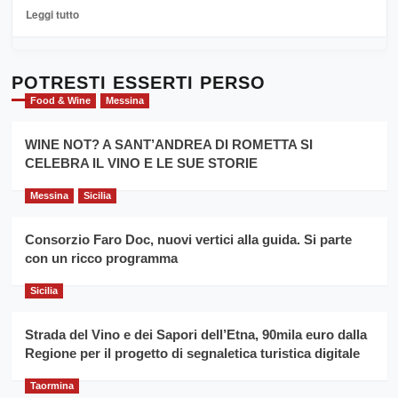
La
Leggi
Leggi tutto
Sicilia
di
al
più
Dente”,
su
l’
Cronoscalata
POTRESTI ESSERTI PERSO
evento
Giarre
Food & Wine
Messina
per
Montesalice
promuovere
Milo:
la
WINE NOT? A SANT’ANDREA DI ROMETTA SI
per
filiera
CELEBRA IL VINO E LE SUE STORIE
il
del
secondo
grano
anno
Messina
Sicilia
duro
consecutivo
siciliano
vince
Consorzio Faro Doc, nuovi vertici alla guida. Si parte
Franco
con un ricco programma
Caruso
Sicilia
Strada del Vino e dei Sapori dell’Etna, 90mila euro dalla
Regione per il progetto di segnaletica turistica digitale
Taormina