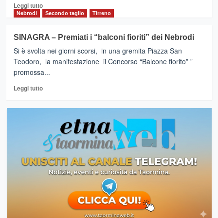
Leggi
Leggi tutto
di
Nebrodi
Secondo taglio
Tirreno
più
su
SINAGRA – Premiati i “balconi fioriti” dei Nebrodi
MALVAGNA
Si è svolta nei giorni scorsi, in una gremita Piazza San
–
Comuni
Teodoro, la manifestazione il Concorso “Balcone fiorito” ”
Fioriti
promossa...
:strumento
Leggi
per
Leggi tutto
di
valorizzare
più
il
su
territorio
SINAGRA
–
Premiati
i
“balconi
fioriti”
dei
Nebrodi