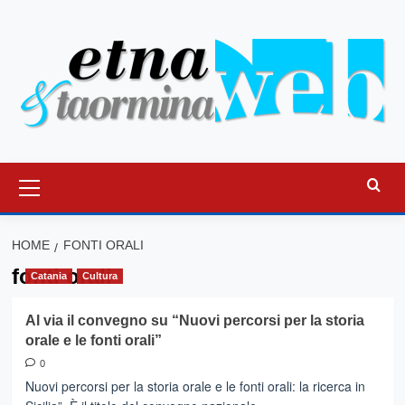
Vai
al
contenuto
Menu
principale
HOME
FONTI ORALI
fonti orali
Catania
Cultura
Al via il convegno su “Nuovi percorsi per la storia
orale e le fonti orali”
0
Nuovi percorsi per la storia orale e le fonti orali: la ricerca in