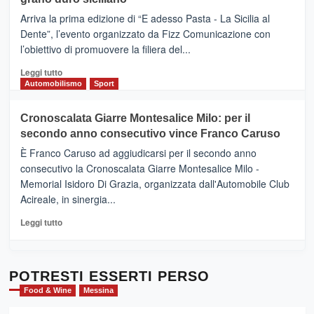
pace
(Ct)
Arriva la prima edizione di “E adesso Pasta - La Sicilia al
–
Dente”, l’evento organizzato da Fizz Comunicazione con
Il
l’obiettivo di promuovere la filiera del...
Borgo
del
Leggi
Leggi tutto
Gusto,
di
Automobilismo
Sport
il
più
tour
su
Cronoscalata Giarre Montesalice Milo: per il
tra
Mondello
sapori
secondo anno consecutivo vince Franco Caruso
(Palermo)
e
–
È Franco Caruso ad aggiudicarsi per il secondo anno
vicoli
“E
consecutivo la Cronoscalata Giarre Montesalice Milo -
medievali
adesso
Memorial Isidoro Di Grazia, organizzata dall'Automobile Club
Pasta
Acireale, in sinergia...
–
La
Leggi
Leggi tutto
Sicilia
di
al
più
Dente”,
su
l’
Cronoscalata
POTRESTI ESSERTI PERSO
evento
Giarre
Food & Wine
Messina
per
Montesalice
promuovere
Milo: