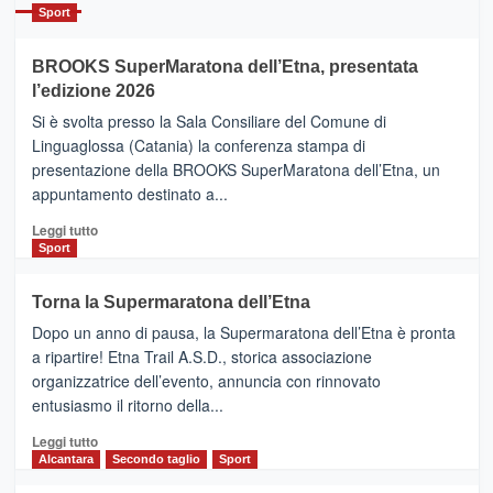
Catania
Sport
ad
Helsinki
BROOKS SuperMaratona dell’Etna, presentata
con
la
l’edizione 2026
Finnair.
Si è svolta presso la Sala Consiliare del Comune di
Al
Linguaglossa (Catania) la conferenza stampa di
via
presentazione della BROOKS SuperMaratona dell’Etna, un
i
appuntamento destinato a...
collegamenti
Leggi
Leggi tutto
di
Sport
più
su
Torna la Supermaratona dell’Etna
BROOKS
Dopo un anno di pausa, la Supermaratona dell’Etna è pronta
SuperMaratona
dell’Etna,
a ripartire! Etna Trail A.S.D., storica associazione
presentata
organizzatrice dell’evento, annuncia con rinnovato
l’edizione
entusiasmo il ritorno della...
2026
Leggi
Leggi tutto
di
Alcantara
Secondo taglio
Sport
più