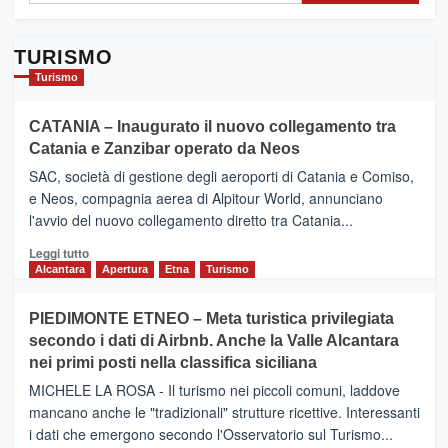
TURISMO
Turismo
CATANIA – Inaugurato il nuovo collegamento tra
Catania e Zanzibar operato da Neos
SAC, società di gestione degli aeroporti di Catania e Comiso,
e Neos, compagnia aerea di Alpitour World, annunciano
l'avvio del nuovo collegamento diretto tra Catania...
Leggi
Leggi tutto
di
Alcantara
Apertura
Etna
Turismo
più
su
PIEDIMONTE ETNEO – Meta turistica privilegiata
CATANIA
secondo i dati di Airbnb. Anche la Valle Alcantara
–
nei primi posti nella classifica siciliana
Inaugurato
il
MICHELE LA ROSA - Il turismo nei piccoli comuni, laddove
nuovo
mancano anche le "tradizionali" strutture ricettive. Interessanti
collegamento
i dati che emergono secondo l'Osservatorio sul Turismo...
tra