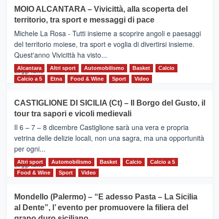
su
MOIO ALCANTARA – Vivicittà, alla scoperta del
Torna
territorio, tra sport e messaggi di pace
la
Supermaratona
Michele La Rosa - Tutti insieme a scoprire angoli e paesaggi
dell’Etna
del territorio moiese, tra sport e voglia di divertirsi insieme.
Quest'anno Vivicittà ha visto...
Alcantara
Leggi
Altri sport
Automobilismo
Basket
Calcio
Leggi tutto
di
Calcio a 5
Etna
Food & Wine
Sport
Video
più
su
CASTIGLIONE DI SICILIA (Ct) – Il Borgo del Gusto, il
MOIO
tour tra sapori e vicoli medievali
ALCANTARA
–
Il 6 – 7 – 8 dicembre Castiglione sarà una vera e propria
Vivicittà,
vetrina delle delizie locali, non una sagra, ma una opportunità
alla
per ogni...
scoperta
del
Altri sport
Leggi
Automobilismo
Basket
Calcio
Calcio a 5
Leggi tutto
territorio,
di
Food & Wine
Sport
Video
tra
più
sport
su
Mondello (Palermo) – “E adesso Pasta – La Sicilia
e
CASTIGLIONE
al Dente”, l’ evento per promuovere la filiera del
messaggi
DI
di
grano duro siciliano
SICILIA