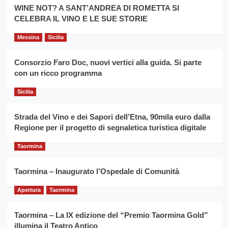
la
WINE NOT? A SANT’ANDREA DI ROMETTA SI
per
filiera
CELEBRA IL VINO E LE SUE STORIE
il
del
secondo
grano
anno
Messina
Sicilia
duro
consecutivo
siciliano
vince
Consorzio Faro Doc, nuovi vertici alla guida. Si parte
Franco
con un ricco programma
Caruso
Sicilia
Strada del Vino e dei Sapori dell’Etna, 90mila euro dalla
Regione per il progetto di segnaletica turistica digitale
Taormina
Taormina – Inaugurato l’Ospedale di Comunità
Apertura
Taormina
Taormina – La IX edizione del “Premio Taormina Gold”
illumina il Teatro Antico