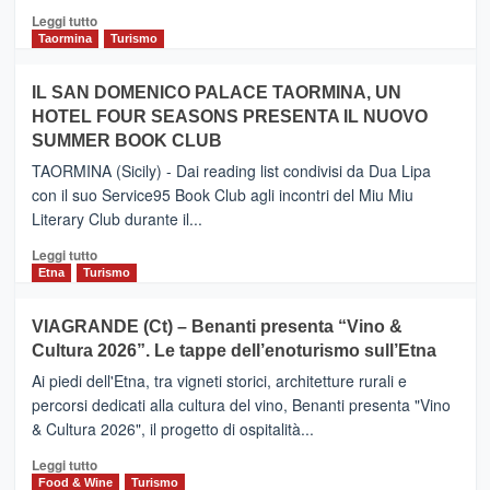
Catania
Leggi
Leggi tutto
e
di
Taormina
Turismo
Zanzibar
più
operato
su
IL SAN DOMENICO PALACE TAORMINA, UN
da
PIEDIMONTE
Neos
HOTEL FOUR SEASONS PRESENTA IL NUOVO
ETNEO
SUMMER BOOK CLUB
–
Meta
TAORMINA (Sicily) - Dai reading list condivisi da Dua Lipa
turistica
con il suo Service95 Book Club agli incontri del Miu Miu
privilegiata
Literary Club durante il...
secondo
i
Leggi
Leggi tutto
dati
di
Etna
Turismo
di
più
Airbnb.
su
VIAGRANDE (Ct) – Benanti presenta “Vino &
Anche
IL
la
Cultura 2026”. Le tappe dell’enoturismo sull’Etna
SAN
Valle
DOMENICO
Ai piedi dell'Etna, tra vigneti storici, architetture rurali e
Alcantara
PALACE
percorsi dedicati alla cultura del vino, Benanti presenta "Vino
nei
TAORMINA,
& Cultura 2026", il progetto di ospitalità...
primi
UN
posti
HOTEL
Leggi
Leggi tutto
nella
FOUR
di
Food & Wine
Turismo