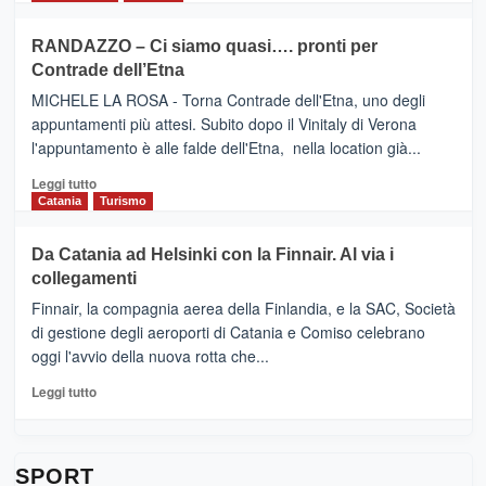
classifica
SEASONS
più
siciliana
PRESENTA
su
RANDAZZO – Ci siamo quasi…. pronti per
IL
VIAGRANDE
Contrade dell’Etna
NUOVO
(Ct)
SUMMER
–
MICHELE LA ROSA - Torna Contrade dell'Etna, uno degli
BOOK
Benanti
appuntamenti più attesi. Subito dopo il Vinitaly di Verona
CLUB
presenta
l'appuntamento è alle falde dell'Etna, nella location già...
“Vino
&
Leggi
Leggi tutto
Cultura
di
Catania
Turismo
2026”.
più
Le
su
Da Catania ad Helsinki con la Finnair. Al via i
tappe
RANDAZZO
collegamenti
dell’enoturismo
–
sull’Etna
Ci
Finnair, la compagnia aerea della Finlandia, e la SAC, Società
siamo
di gestione degli aeroporti di Catania e Comiso celebrano
quasi….
oggi l'avvio della nuova rotta che...
pronti
per
Leggi
Leggi tutto
Contrade
di
dell’Etna
più
su
Da
SPORT