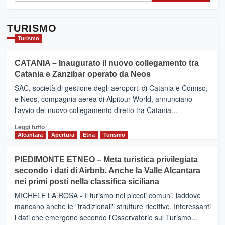
TURISMO
Turismo
CATANIA – Inaugurato il nuovo collegamento tra
Catania e Zanzibar operato da Neos
SAC, società di gestione degli aeroporti di Catania e Comiso,
e Neos, compagnia aerea di Alpitour World, annunciano
l'avvio del nuovo collegamento diretto tra Catania...
Leggi
Leggi tutto
di
Alcantara
Apertura
Etna
Turismo
più
su
PIEDIMONTE ETNEO – Meta turistica privilegiata
CATANIA
secondo i dati di Airbnb. Anche la Valle Alcantara
–
nei primi posti nella classifica siciliana
Inaugurato
il
MICHELE LA ROSA - Il turismo nei piccoli comuni, laddove
nuovo
mancano anche le "tradizionali" strutture ricettive. Interessanti
collegamento
i dati che emergono secondo l'Osservatorio sul Turismo...
tra