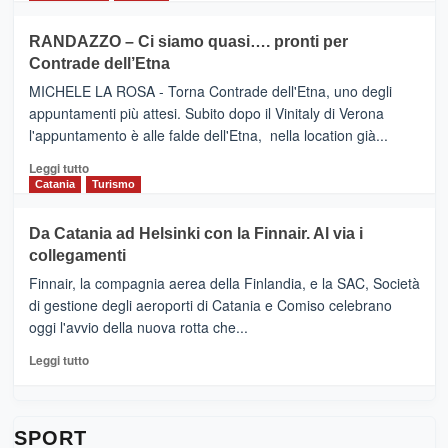
classifica
SEASONS
più
siciliana
PRESENTA
su
RANDAZZO – Ci siamo quasi…. pronti per
IL
VIAGRANDE
Contrade dell’Etna
NUOVO
(Ct)
SUMMER
–
MICHELE LA ROSA - Torna Contrade dell'Etna, uno degli
BOOK
Benanti
appuntamenti più attesi. Subito dopo il Vinitaly di Verona
CLUB
presenta
l'appuntamento è alle falde dell'Etna, nella location già...
“Vino
&
Leggi
Leggi tutto
Cultura
di
Catania
Turismo
2026”.
più
Le
su
Da Catania ad Helsinki con la Finnair. Al via i
tappe
RANDAZZO
collegamenti
dell’enoturismo
–
sull’Etna
Ci
Finnair, la compagnia aerea della Finlandia, e la SAC, Società
siamo
di gestione degli aeroporti di Catania e Comiso celebrano
quasi….
oggi l'avvio della nuova rotta che...
pronti
per
Leggi
Leggi tutto
Contrade
di
dell’Etna
più
su
Da
SPORT