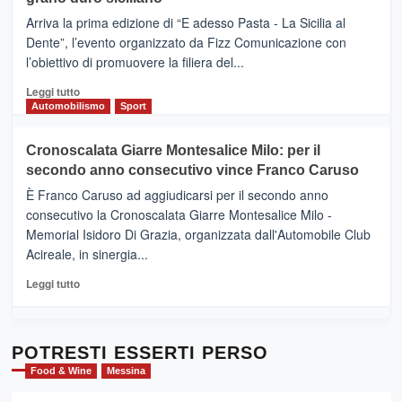
pace
(Ct)
Arriva la prima edizione di “E adesso Pasta - La Sicilia al
–
Dente”, l’evento organizzato da Fizz Comunicazione con
Il
l’obiettivo di promuovere la filiera del...
Borgo
del
Leggi
Leggi tutto
Gusto,
di
Automobilismo
Sport
il
più
tour
su
Cronoscalata Giarre Montesalice Milo: per il
tra
Mondello
sapori
secondo anno consecutivo vince Franco Caruso
(Palermo)
e
–
È Franco Caruso ad aggiudicarsi per il secondo anno
vicoli
“E
consecutivo la Cronoscalata Giarre Montesalice Milo -
medievali
adesso
Memorial Isidoro Di Grazia, organizzata dall'Automobile Club
Pasta
Acireale, in sinergia...
–
La
Leggi
Leggi tutto
Sicilia
di
al
più
Dente”,
su
l’
Cronoscalata
POTRESTI ESSERTI PERSO
evento
Giarre
Food & Wine
Messina
per
Montesalice
promuovere
Milo: