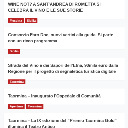
la
WINE NOT? A SANT’ANDREA DI ROMETTA SI
per
filiera
CELEBRA IL VINO E LE SUE STORIE
il
del
secondo
grano
anno
Messina
Sicilia
duro
consecutivo
siciliano
vince
Consorzio Faro Doc, nuovi vertici alla guida. Si parte
Franco
con un ricco programma
Caruso
Sicilia
Strada del Vino e dei Sapori dell’Etna, 90mila euro dalla
Regione per il progetto di segnaletica turistica digitale
Taormina
Taormina – Inaugurato l’Ospedale di Comunità
Apertura
Taormina
Taormina – La IX edizione del “Premio Taormina Gold”
illumina il Teatro Antico