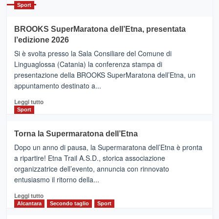
Catania
Sport
ad
Helsinki
BROOKS SuperMaratona dell’Etna, presentata
con
la
l’edizione 2026
Finnair.
Si è svolta presso la Sala Consiliare del Comune di
Al
Linguaglossa (Catania) la conferenza stampa di
via
presentazione della BROOKS SuperMaratona dell’Etna, un
i
appuntamento destinato a...
collegamenti
Leggi
Leggi tutto
di
Sport
più
su
Torna la Supermaratona dell’Etna
BROOKS
Dopo un anno di pausa, la Supermaratona dell’Etna è pronta
SuperMaratona
dell’Etna,
a ripartire! Etna Trail A.S.D., storica associazione
presentata
organizzatrice dell’evento, annuncia con rinnovato
l’edizione
entusiasmo il ritorno della...
2026
Leggi
Leggi tutto
di
Alcantara
Secondo taglio
Sport
più