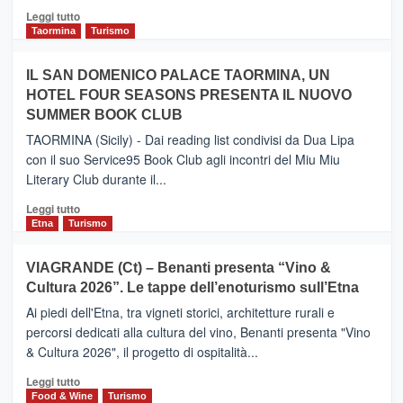
Catania
Leggi
Leggi tutto
e
di
Taormina
Turismo
Zanzibar
più
operato
su
IL SAN DOMENICO PALACE TAORMINA, UN
da
PIEDIMONTE
Neos
HOTEL FOUR SEASONS PRESENTA IL NUOVO
ETNEO
SUMMER BOOK CLUB
–
Meta
TAORMINA (Sicily) - Dai reading list condivisi da Dua Lipa
turistica
con il suo Service95 Book Club agli incontri del Miu Miu
privilegiata
Literary Club durante il...
secondo
i
Leggi
Leggi tutto
dati
di
Etna
Turismo
di
più
Airbnb.
su
VIAGRANDE (Ct) – Benanti presenta “Vino &
Anche
IL
la
Cultura 2026”. Le tappe dell’enoturismo sull’Etna
SAN
Valle
DOMENICO
Ai piedi dell'Etna, tra vigneti storici, architetture rurali e
Alcantara
PALACE
percorsi dedicati alla cultura del vino, Benanti presenta "Vino
nei
TAORMINA,
& Cultura 2026", il progetto di ospitalità...
primi
UN
posti
HOTEL
Leggi
Leggi tutto
nella
FOUR
di
Food & Wine
Turismo