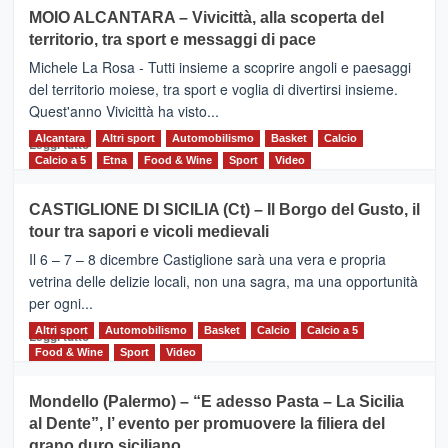
su
MOIO ALCANTARA – Vivicittà, alla scoperta del
Torna
territorio, tra sport e messaggi di pace
la
Supermaratona
Michele La Rosa - Tutti insieme a scoprire angoli e paesaggi
dell’Etna
del territorio moiese, tra sport e voglia di divertirsi insieme.
Quest'anno Vivicittà ha visto...
Alcantara
Leggi
Altri sport
Automobilismo
Basket
Calcio
Leggi tutto
di
Calcio a 5
Etna
Food & Wine
Sport
Video
più
su
CASTIGLIONE DI SICILIA (Ct) – Il Borgo del Gusto, il
MOIO
tour tra sapori e vicoli medievali
ALCANTARA
–
Il 6 – 7 – 8 dicembre Castiglione sarà una vera e propria
Vivicittà,
vetrina delle delizie locali, non una sagra, ma una opportunità
alla
per ogni...
scoperta
del
Altri sport
Leggi
Automobilismo
Basket
Calcio
Calcio a 5
Leggi tutto
territorio,
di
Food & Wine
Sport
Video
tra
più
sport
su
Mondello (Palermo) – “E adesso Pasta – La Sicilia
e
CASTIGLIONE
al Dente”, l’ evento per promuovere la filiera del
messaggi
DI
di
grano duro siciliano
SICILIA