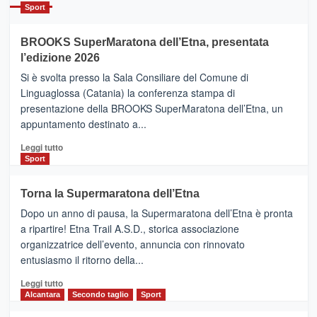
Catania
Sport
ad
Helsinki
BROOKS SuperMaratona dell’Etna, presentata
con
la
l’edizione 2026
Finnair.
Si è svolta presso la Sala Consiliare del Comune di
Al
Linguaglossa (Catania) la conferenza stampa di
via
presentazione della BROOKS SuperMaratona dell’Etna, un
i
appuntamento destinato a...
collegamenti
Leggi
Leggi tutto
di
Sport
più
su
Torna la Supermaratona dell’Etna
BROOKS
Dopo un anno di pausa, la Supermaratona dell’Etna è pronta
SuperMaratona
dell’Etna,
a ripartire! Etna Trail A.S.D., storica associazione
presentata
organizzatrice dell’evento, annuncia con rinnovato
l’edizione
entusiasmo il ritorno della...
2026
Leggi
Leggi tutto
di
Alcantara
Secondo taglio
Sport
più