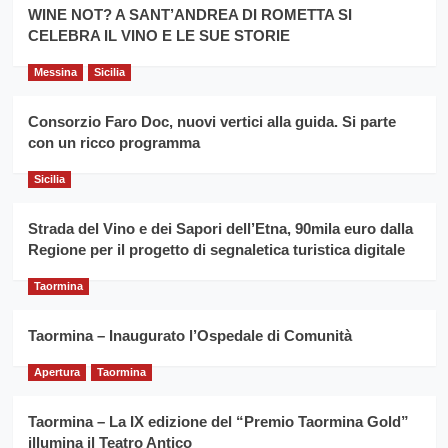
la
WINE NOT? A SANT’ANDREA DI ROMETTA SI
per
filiera
CELEBRA IL VINO E LE SUE STORIE
il
del
secondo
grano
anno
Messina
Sicilia
duro
consecutivo
siciliano
vince
Consorzio Faro Doc, nuovi vertici alla guida. Si parte
Franco
con un ricco programma
Caruso
Sicilia
Strada del Vino e dei Sapori dell’Etna, 90mila euro dalla
Regione per il progetto di segnaletica turistica digitale
Taormina
Taormina – Inaugurato l’Ospedale di Comunità
Apertura
Taormina
Taormina – La IX edizione del “Premio Taormina Gold”
illumina il Teatro Antico