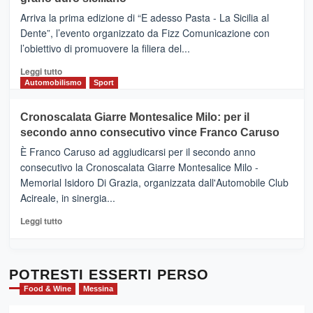
pace
(Ct)
Arriva la prima edizione di “E adesso Pasta - La Sicilia al
–
Dente”, l’evento organizzato da Fizz Comunicazione con
Il
l’obiettivo di promuovere la filiera del...
Borgo
del
Leggi
Leggi tutto
Gusto,
di
Automobilismo
Sport
il
più
tour
su
Cronoscalata Giarre Montesalice Milo: per il
tra
Mondello
sapori
secondo anno consecutivo vince Franco Caruso
(Palermo)
e
–
È Franco Caruso ad aggiudicarsi per il secondo anno
vicoli
“E
consecutivo la Cronoscalata Giarre Montesalice Milo -
medievali
adesso
Memorial Isidoro Di Grazia, organizzata dall'Automobile Club
Pasta
Acireale, in sinergia...
–
La
Leggi
Leggi tutto
Sicilia
di
al
più
Dente”,
su
l’
Cronoscalata
POTRESTI ESSERTI PERSO
evento
Giarre
Food & Wine
Messina
per
Montesalice
promuovere
Milo: