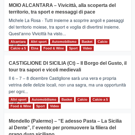
su
MOIO ALCANTARA – Vivicittà, alla scoperta del
Torna
territorio, tra sport e messaggi di pace
la
Supermaratona
Michele La Rosa - Tutti insieme a scoprire angoli e paesaggi
dell’Etna
del territorio moiese, tra sport e voglia di divertirsi insieme.
Quest'anno Vivicittà ha visto...
Alcantara
Leggi
Altri sport
Automobilismo
Basket
Calcio
Leggi tutto
di
Calcio a 5
Etna
Food & Wine
Sport
Video
più
su
CASTIGLIONE DI SICILIA (Ct) – Il Borgo del Gusto, il
MOIO
tour tra sapori e vicoli medievali
ALCANTARA
–
Il 6 – 7 – 8 dicembre Castiglione sarà una vera e propria
Vivicittà,
vetrina delle delizie locali, non una sagra, ma una opportunità
alla
per ogni...
scoperta
del
Altri sport
Leggi
Automobilismo
Basket
Calcio
Calcio a 5
Leggi tutto
territorio,
di
Food & Wine
Sport
Video
tra
più
sport
su
Mondello (Palermo) – “E adesso Pasta – La Sicilia
e
CASTIGLIONE
al Dente”, l’ evento per promuovere la filiera del
messaggi
DI
di
grano duro siciliano
SICILIA