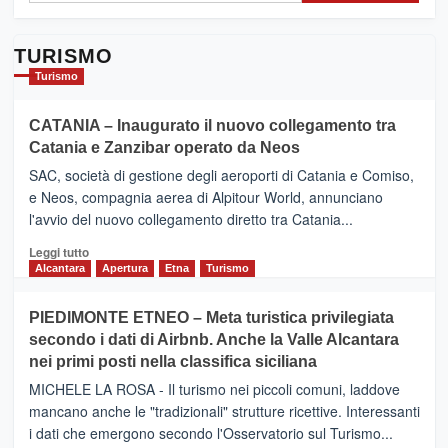
TURISMO
Turismo
CATANIA – Inaugurato il nuovo collegamento tra
Catania e Zanzibar operato da Neos
SAC, società di gestione degli aeroporti di Catania e Comiso,
e Neos, compagnia aerea di Alpitour World, annunciano
l'avvio del nuovo collegamento diretto tra Catania...
Leggi
Leggi tutto
di
Alcantara
Apertura
Etna
Turismo
più
su
PIEDIMONTE ETNEO – Meta turistica privilegiata
CATANIA
secondo i dati di Airbnb. Anche la Valle Alcantara
–
nei primi posti nella classifica siciliana
Inaugurato
il
MICHELE LA ROSA - Il turismo nei piccoli comuni, laddove
nuovo
mancano anche le "tradizionali" strutture ricettive. Interessanti
collegamento
i dati che emergono secondo l'Osservatorio sul Turismo...
tra