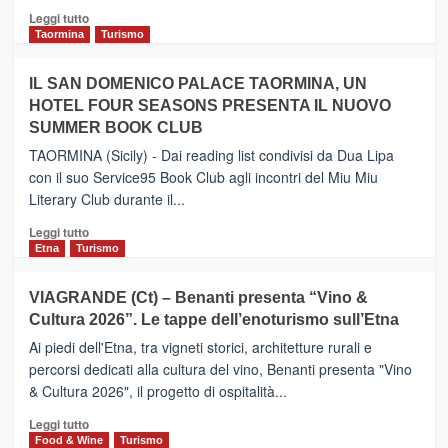
Catania
Leggi
Leggi tutto
e
di
Taormina
Turismo
Zanzibar
più
operato
su
IL SAN DOMENICO PALACE TAORMINA, UN
da
PIEDIMONTE
Neos
HOTEL FOUR SEASONS PRESENTA IL NUOVO
ETNEO
SUMMER BOOK CLUB
–
Meta
TAORMINA (Sicily) - Dai reading list condivisi da Dua Lipa
turistica
con il suo Service95 Book Club agli incontri del Miu Miu
privilegiata
Literary Club durante il...
secondo
i
Leggi
Leggi tutto
dati
di
Etna
Turismo
di
più
Airbnb.
su
VIAGRANDE (Ct) – Benanti presenta “Vino &
Anche
IL
la
Cultura 2026”. Le tappe dell’enoturismo sull’Etna
SAN
Valle
DOMENICO
Ai piedi dell'Etna, tra vigneti storici, architetture rurali e
Alcantara
PALACE
percorsi dedicati alla cultura del vino, Benanti presenta "Vino
nei
TAORMINA,
& Cultura 2026", il progetto di ospitalità...
primi
UN
posti
HOTEL
Leggi
Leggi tutto
nella
FOUR
di
Food & Wine
Turismo