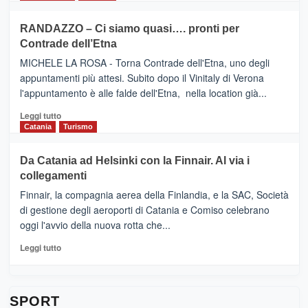
classifica
SEASONS
più
siciliana
PRESENTA
su
RANDAZZO – Ci siamo quasi…. pronti per
IL
VIAGRANDE
Contrade dell’Etna
NUOVO
(Ct)
SUMMER
–
MICHELE LA ROSA - Torna Contrade dell'Etna, uno degli
BOOK
Benanti
appuntamenti più attesi. Subito dopo il Vinitaly di Verona
CLUB
presenta
l'appuntamento è alle falde dell'Etna, nella location già...
“Vino
&
Leggi
Leggi tutto
Cultura
di
Catania
Turismo
2026”.
più
Le
su
Da Catania ad Helsinki con la Finnair. Al via i
tappe
RANDAZZO
collegamenti
dell’enoturismo
–
sull’Etna
Ci
Finnair, la compagnia aerea della Finlandia, e la SAC, Società
siamo
di gestione degli aeroporti di Catania e Comiso celebrano
quasi….
oggi l'avvio della nuova rotta che...
pronti
per
Leggi
Leggi tutto
Contrade
di
dell’Etna
più
su
Da
SPORT