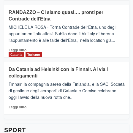
classifica
SEASONS
più
siciliana
PRESENTA
su
RANDAZZO – Ci siamo quasi…. pronti per
IL
VIAGRANDE
Contrade dell’Etna
NUOVO
(Ct)
SUMMER
–
MICHELE LA ROSA - Torna Contrade dell'Etna, uno degli
BOOK
Benanti
appuntamenti più attesi. Subito dopo il Vinitaly di Verona
CLUB
presenta
l'appuntamento è alle falde dell'Etna, nella location già...
“Vino
&
Leggi
Leggi tutto
Cultura
di
Catania
Turismo
2026”.
più
Le
su
Da Catania ad Helsinki con la Finnair. Al via i
tappe
RANDAZZO
collegamenti
dell’enoturismo
–
sull’Etna
Ci
Finnair, la compagnia aerea della Finlandia, e la SAC, Società
siamo
di gestione degli aeroporti di Catania e Comiso celebrano
quasi….
oggi l'avvio della nuova rotta che...
pronti
per
Leggi
Leggi tutto
Contrade
di
dell’Etna
più
su
Da
SPORT