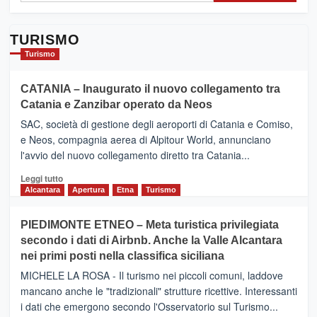
TURISMO
Turismo
CATANIA – Inaugurato il nuovo collegamento tra
Catania e Zanzibar operato da Neos
SAC, società di gestione degli aeroporti di Catania e Comiso,
e Neos, compagnia aerea di Alpitour World, annunciano
l'avvio del nuovo collegamento diretto tra Catania...
Leggi
Leggi tutto
di
Alcantara
Apertura
Etna
Turismo
più
su
PIEDIMONTE ETNEO – Meta turistica privilegiata
CATANIA
secondo i dati di Airbnb. Anche la Valle Alcantara
–
nei primi posti nella classifica siciliana
Inaugurato
il
MICHELE LA ROSA - Il turismo nei piccoli comuni, laddove
nuovo
mancano anche le "tradizionali" strutture ricettive. Interessanti
collegamento
i dati che emergono secondo l'Osservatorio sul Turismo...
tra