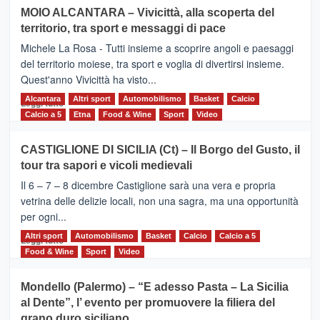
su
MOIO ALCANTARA – Vivicittà, alla scoperta del
Torna
territorio, tra sport e messaggi di pace
la
Supermaratona
Michele La Rosa - Tutti insieme a scoprire angoli e paesaggi
dell’Etna
del territorio moiese, tra sport e voglia di divertirsi insieme.
Quest'anno Vivicittà ha visto...
Alcantara
Leggi
Altri sport
Automobilismo
Basket
Calcio
Leggi tutto
di
Calcio a 5
Etna
Food & Wine
Sport
Video
più
su
CASTIGLIONE DI SICILIA (Ct) – Il Borgo del Gusto, il
MOIO
tour tra sapori e vicoli medievali
ALCANTARA
–
Il 6 – 7 – 8 dicembre Castiglione sarà una vera e propria
Vivicittà,
vetrina delle delizie locali, non una sagra, ma una opportunità
alla
per ogni...
scoperta
del
Altri sport
Leggi
Automobilismo
Basket
Calcio
Calcio a 5
Leggi tutto
territorio,
di
Food & Wine
Sport
Video
tra
più
sport
su
Mondello (Palermo) – “E adesso Pasta – La Sicilia
e
CASTIGLIONE
al Dente”, l’ evento per promuovere la filiera del
messaggi
DI
di
grano duro siciliano
SICILIA