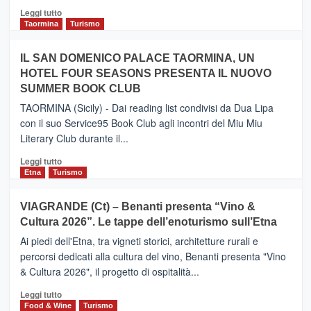
Catania
Leggi
Leggi tutto
e
di
Taormina
Turismo
Zanzibar
più
operato
su
IL SAN DOMENICO PALACE TAORMINA, UN
da
PIEDIMONTE
Neos
HOTEL FOUR SEASONS PRESENTA IL NUOVO
ETNEO
SUMMER BOOK CLUB
–
Meta
TAORMINA (Sicily) - Dai reading list condivisi da Dua Lipa
turistica
con il suo Service95 Book Club agli incontri del Miu Miu
privilegiata
Literary Club durante il...
secondo
i
Leggi
Leggi tutto
dati
di
Etna
Turismo
di
più
Airbnb.
su
VIAGRANDE (Ct) – Benanti presenta “Vino &
Anche
IL
la
Cultura 2026”. Le tappe dell’enoturismo sull’Etna
SAN
Valle
DOMENICO
Ai piedi dell'Etna, tra vigneti storici, architetture rurali e
Alcantara
PALACE
percorsi dedicati alla cultura del vino, Benanti presenta "Vino
nei
TAORMINA,
& Cultura 2026", il progetto di ospitalità...
primi
UN
posti
HOTEL
Leggi
Leggi tutto
nella
FOUR
di
Food & Wine
Turismo