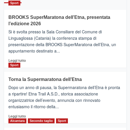
Catania
Sport
ad
Helsinki
BROOKS SuperMaratona dell’Etna, presentata
con
la
l’edizione 2026
Finnair.
Si è svolta presso la Sala Consiliare del Comune di
Al
Linguaglossa (Catania) la conferenza stampa di
via
presentazione della BROOKS SuperMaratona dell’Etna, un
i
appuntamento destinato a...
collegamenti
Leggi
Leggi tutto
di
Sport
più
su
Torna la Supermaratona dell’Etna
BROOKS
Dopo un anno di pausa, la Supermaratona dell’Etna è pronta
SuperMaratona
dell’Etna,
a ripartire! Etna Trail A.S.D., storica associazione
presentata
organizzatrice dell’evento, annuncia con rinnovato
l’edizione
entusiasmo il ritorno della...
2026
Leggi
Leggi tutto
di
Alcantara
Secondo taglio
Sport
più