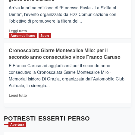
pace
(Ct)
Arriva la prima edizione di “E adesso Pasta - La Sicilia al
–
Dente”, l’evento organizzato da Fizz Comunicazione con
Il
l’obiettivo di promuovere la filiera del...
Borgo
del
Leggi
Leggi tutto
Gusto,
di
Automobilismo
Sport
il
più
tour
su
Cronoscalata Giarre Montesalice Milo: per il
tra
Mondello
sapori
secondo anno consecutivo vince Franco Caruso
(Palermo)
e
–
È Franco Caruso ad aggiudicarsi per il secondo anno
vicoli
“E
consecutivo la Cronoscalata Giarre Montesalice Milo -
medievali
adesso
Memorial Isidoro Di Grazia, organizzata dall'Automobile Club
Pasta
Acireale, in sinergia...
–
La
Leggi
Leggi tutto
Sicilia
di
al
più
Dente”,
su
l’
Cronoscalata
POTRESTI ESSERTI PERSO
evento
Giarre
Apertura
per
Montesalice
promuovere
Milo: