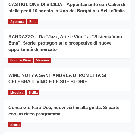
la
CASTIGLIONE DI SICILIA – Appuntamento con Calici di
per
filiera
stelle per il 10 agosto in Uno dei Borghi più Belli d’Italia
il
del
secondo
grano
anno
Apertura
Etna
duro
consecutivo
siciliano
vince
RANDAZZO – Da “Jazz, Arte e Vino” al “Sistema Vino
Franco
Etna”. Storie, protagonisti e prospettive di nuove
Caruso
opportunità di mercato
Food & Wine
Messina
WINE NOT? A SANT’ANDREA DI ROMETTA SI
CELEBRA IL VINO E LE SUE STORIE
Messina
Sicilia
Consorzio Faro Doc, nuovi vertici alla guida. Si parte
con un ricco programma
Sicilia