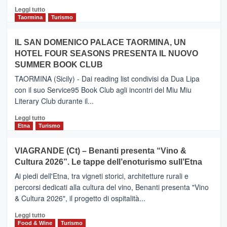
Catania
Leggi
Leggi tutto
e
di
Taormina
Turismo
Zanzibar
più
operato
su
IL SAN DOMENICO PALACE TAORMINA, UN
da
PIEDIMONTE
Neos
HOTEL FOUR SEASONS PRESENTA IL NUOVO
ETNEO
SUMMER BOOK CLUB
–
Meta
TAORMINA (Sicily) - Dai reading list condivisi da Dua Lipa
turistica
con il suo Service95 Book Club agli incontri del Miu Miu
privilegiata
Literary Club durante il...
secondo
i
Leggi
Leggi tutto
dati
di
Etna
Turismo
di
più
Airbnb.
su
VIAGRANDE (Ct) – Benanti presenta “Vino &
Anche
IL
la
Cultura 2026”. Le tappe dell’enoturismo sull’Etna
SAN
Valle
DOMENICO
Ai piedi dell'Etna, tra vigneti storici, architetture rurali e
Alcantara
PALACE
percorsi dedicati alla cultura del vino, Benanti presenta "Vino
nei
TAORMINA,
& Cultura 2026", il progetto di ospitalità...
primi
UN
posti
HOTEL
Leggi
Leggi tutto
nella
FOUR
di
Food & Wine
Turismo