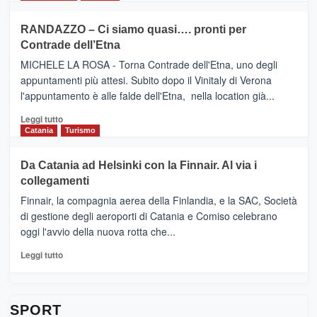
classifica
SEASONS
più
siciliana
PRESENTA
su
RANDAZZO – Ci siamo quasi…. pronti per
IL
VIAGRANDE
Contrade dell’Etna
NUOVO
(Ct)
SUMMER
–
MICHELE LA ROSA - Torna Contrade dell'Etna, uno degli
BOOK
Benanti
appuntamenti più attesi. Subito dopo il Vinitaly di Verona
CLUB
presenta
l'appuntamento è alle falde dell'Etna, nella location già...
“Vino
&
Leggi
Leggi tutto
Cultura
di
Catania
Turismo
2026”.
più
Le
su
Da Catania ad Helsinki con la Finnair. Al via i
tappe
RANDAZZO
collegamenti
dell’enoturismo
–
sull’Etna
Ci
Finnair, la compagnia aerea della Finlandia, e la SAC, Società
siamo
di gestione degli aeroporti di Catania e Comiso celebrano
quasi….
oggi l'avvio della nuova rotta che...
pronti
per
Leggi
Leggi tutto
Contrade
di
dell’Etna
più
su
Da
SPORT