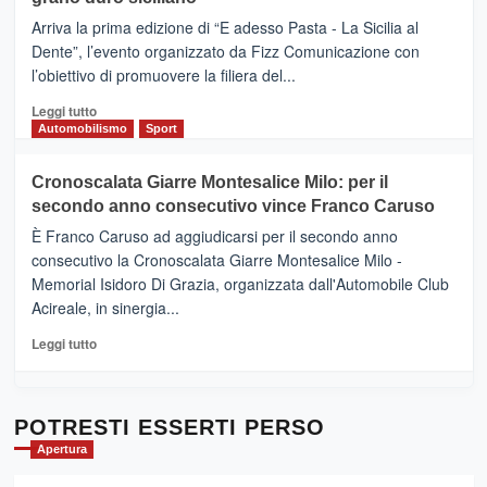
pace
(Ct)
Arriva la prima edizione di “E adesso Pasta - La Sicilia al
–
Dente”, l’evento organizzato da Fizz Comunicazione con
Il
l’obiettivo di promuovere la filiera del...
Borgo
del
Leggi
Leggi tutto
Gusto,
di
Automobilismo
Sport
il
più
tour
su
Cronoscalata Giarre Montesalice Milo: per il
tra
Mondello
sapori
secondo anno consecutivo vince Franco Caruso
(Palermo)
e
–
È Franco Caruso ad aggiudicarsi per il secondo anno
vicoli
“E
consecutivo la Cronoscalata Giarre Montesalice Milo -
medievali
adesso
Memorial Isidoro Di Grazia, organizzata dall'Automobile Club
Pasta
Acireale, in sinergia...
–
La
Leggi
Leggi tutto
Sicilia
di
al
più
Dente”,
su
l’
Cronoscalata
POTRESTI ESSERTI PERSO
evento
Giarre
Apertura
per
Montesalice
promuovere
Milo: