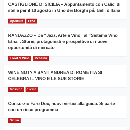
la
CASTIGLIONE DI SICILIA – Appuntamento con Calici di
per
filiera
stelle per il 10 agosto in Uno dei Borghi più Belli d’Italia
il
del
secondo
grano
anno
Apertura
Etna
duro
consecutivo
siciliano
vince
RANDAZZO – Da “Jazz, Arte e Vino” al “Sistema Vino
Franco
Etna”. Storie, protagonisti e prospettive di nuove
Caruso
opportunità di mercato
Food & Wine
Messina
WINE NOT? A SANT’ANDREA DI ROMETTA SI
CELEBRA IL VINO E LE SUE STORIE
Messina
Sicilia
Consorzio Faro Doc, nuovi vertici alla guida. Si parte
con un ricco programma
Sicilia