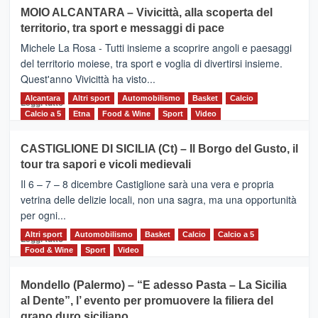
su
MOIO ALCANTARA – Vivicittà, alla scoperta del
Torna
territorio, tra sport e messaggi di pace
la
Supermaratona
Michele La Rosa - Tutti insieme a scoprire angoli e paesaggi
dell’Etna
del territorio moiese, tra sport e voglia di divertirsi insieme.
Quest'anno Vivicittà ha visto...
Alcantara
Leggi
Altri sport
Automobilismo
Basket
Calcio
Leggi tutto
di
Calcio a 5
Etna
Food & Wine
Sport
Video
più
su
CASTIGLIONE DI SICILIA (Ct) – Il Borgo del Gusto, il
MOIO
tour tra sapori e vicoli medievali
ALCANTARA
–
Il 6 – 7 – 8 dicembre Castiglione sarà una vera e propria
Vivicittà,
vetrina delle delizie locali, non una sagra, ma una opportunità
alla
per ogni...
scoperta
del
Altri sport
Leggi
Automobilismo
Basket
Calcio
Calcio a 5
Leggi tutto
territorio,
di
Food & Wine
Sport
Video
tra
più
sport
su
Mondello (Palermo) – “E adesso Pasta – La Sicilia
e
CASTIGLIONE
al Dente”, l’ evento per promuovere la filiera del
messaggi
DI
di
grano duro siciliano
SICILIA