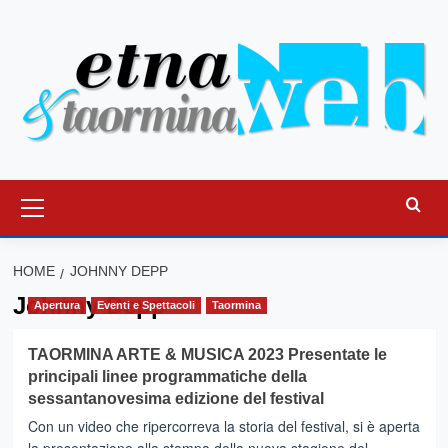
Vai
al
contenuto
Menu
principale
HOME
JOHNNY DEPP
Johnny Depp
Apertura
Eventi e Spettacoli
Taormina
TAORMINA ARTE & MUSICA 2023 Presentate le
principali linee programmatiche della
sessantanovesima edizione del festival
Con un video che ripercorreva la storia del festival, si è aperta