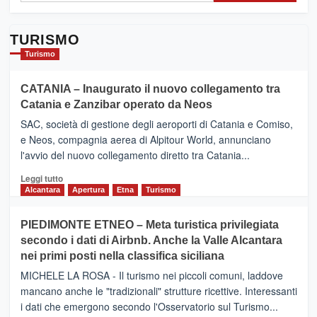
TURISMO
Turismo
CATANIA – Inaugurato il nuovo collegamento tra
Catania e Zanzibar operato da Neos
SAC, società di gestione degli aeroporti di Catania e Comiso,
e Neos, compagnia aerea di Alpitour World, annunciano
l'avvio del nuovo collegamento diretto tra Catania...
Leggi
Leggi tutto
di
Alcantara
Apertura
Etna
Turismo
più
su
PIEDIMONTE ETNEO – Meta turistica privilegiata
CATANIA
secondo i dati di Airbnb. Anche la Valle Alcantara
–
nei primi posti nella classifica siciliana
Inaugurato
il
MICHELE LA ROSA - Il turismo nei piccoli comuni, laddove
nuovo
mancano anche le "tradizionali" strutture ricettive. Interessanti
collegamento
i dati che emergono secondo l'Osservatorio sul Turismo...
tra