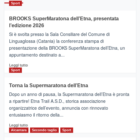
Catania
Sport
ad
Helsinki
BROOKS SuperMaratona dell’Etna, presentata
con
la
l’edizione 2026
Finnair.
Si è svolta presso la Sala Consiliare del Comune di
Al
Linguaglossa (Catania) la conferenza stampa di
via
presentazione della BROOKS SuperMaratona dell’Etna, un
i
appuntamento destinato a...
collegamenti
Leggi
Leggi tutto
di
Sport
più
su
Torna la Supermaratona dell’Etna
BROOKS
Dopo un anno di pausa, la Supermaratona dell’Etna è pronta
SuperMaratona
dell’Etna,
a ripartire! Etna Trail A.S.D., storica associazione
presentata
organizzatrice dell’evento, annuncia con rinnovato
l’edizione
entusiasmo il ritorno della...
2026
Leggi
Leggi tutto
di
Alcantara
Secondo taglio
Sport
più