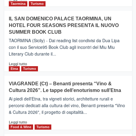
e
di
Taormina
Turismo
Zanzibar
più
operato
su
IL SAN DOMENICO PALACE TAORMINA, UN
da
PIEDIMONTE
Neos
HOTEL FOUR SEASONS PRESENTA IL NUOVO
ETNEO
SUMMER BOOK CLUB
–
Meta
TAORMINA (Sicily) - Dai reading list condivisi da Dua Lipa
turistica
con il suo Service95 Book Club agli incontri del Miu Miu
privilegiata
Literary Club durante il...
secondo
i
Leggi
Leggi tutto
dati
di
Etna
Turismo
di
più
Airbnb.
su
VIAGRANDE (Ct) – Benanti presenta “Vino &
Anche
IL
la
Cultura 2026”. Le tappe dell’enoturismo sull’Etna
SAN
Valle
DOMENICO
Ai piedi dell'Etna, tra vigneti storici, architetture rurali e
Alcantara
PALACE
percorsi dedicati alla cultura del vino, Benanti presenta "Vino
nei
TAORMINA,
& Cultura 2026", il progetto di ospitalità...
primi
UN
posti
HOTEL
Leggi
Leggi tutto
nella
FOUR
di
Food & Wine
Turismo
classifica
SEASONS
più