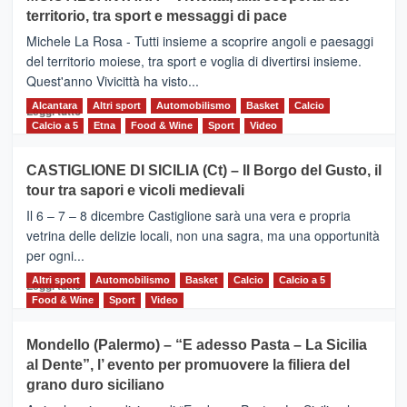
Torna
territorio, tra sport e messaggi di pace
la
Supermaratona
Michele La Rosa - Tutti insieme a scoprire angoli e paesaggi
dell’Etna
del territorio moiese, tra sport e voglia di divertirsi insieme.
Quest'anno Vivicittà ha visto...
Alcantara
Leggi
Altri sport
Automobilismo
Basket
Calcio
Leggi tutto
di
Calcio a 5
Etna
Food & Wine
Sport
Video
più
su
CASTIGLIONE DI SICILIA (Ct) – Il Borgo del Gusto, il
MOIO
tour tra sapori e vicoli medievali
ALCANTARA
–
Il 6 – 7 – 8 dicembre Castiglione sarà una vera e propria
Vivicittà,
vetrina delle delizie locali, non una sagra, ma una opportunità
alla
per ogni...
scoperta
del
Altri sport
Leggi
Automobilismo
Basket
Calcio
Calcio a 5
Leggi tutto
territorio,
di
Food & Wine
Sport
Video
tra
più
sport
su
Mondello (Palermo) – “E adesso Pasta – La Sicilia
e
CASTIGLIONE
al Dente”, l’ evento per promuovere la filiera del
messaggi
DI
di
grano duro siciliano
SICILIA
pace
(Ct)