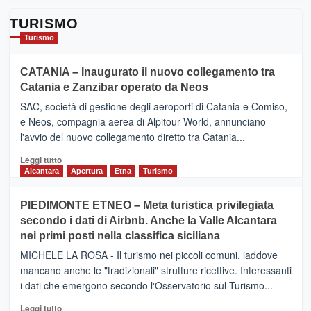
TURISMO
Turismo
CATANIA – Inaugurato il nuovo collegamento tra
Catania e Zanzibar operato da Neos
SAC, società di gestione degli aeroporti di Catania e Comiso,
e Neos, compagnia aerea di Alpitour World, annunciano
l'avvio del nuovo collegamento diretto tra Catania...
Leggi
Leggi tutto
di
Alcantara
Apertura
Etna
Turismo
più
su
PIEDIMONTE ETNEO – Meta turistica privilegiata
CATANIA
secondo i dati di Airbnb. Anche la Valle Alcantara
–
nei primi posti nella classifica siciliana
Inaugurato
il
MICHELE LA ROSA - Il turismo nei piccoli comuni, laddove
nuovo
mancano anche le "tradizionali" strutture ricettive. Interessanti
collegamento
i dati che emergono secondo l'Osservatorio sul Turismo...
tra
Catania
Leggi
Leggi tutto