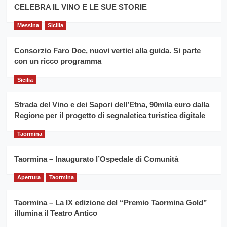
filiera
CELEBRA IL VINO E LE SUE STORIE
il
del
secondo
grano
anno
Messina
Sicilia
duro
consecutivo
siciliano
vince
Consorzio Faro Doc, nuovi vertici alla guida. Si parte
Franco
con un ricco programma
Caruso
Sicilia
Strada del Vino e dei Sapori dell’Etna, 90mila euro dalla
Regione per il progetto di segnaletica turistica digitale
Taormina
Taormina – Inaugurato l’Ospedale di Comunità
Apertura
Taormina
Taormina – La IX edizione del “Premio Taormina Gold”
illumina il Teatro Antico