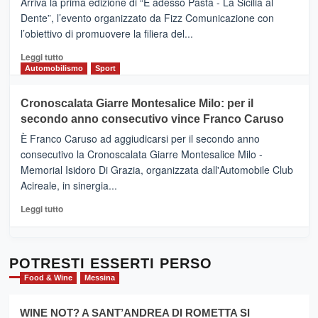
Arriva la prima edizione di “E adesso Pasta - La Sicilia al
–
Dente”, l’evento organizzato da Fizz Comunicazione con
Il
l’obiettivo di promuovere la filiera del...
Borgo
del
Leggi
Leggi tutto
Gusto,
di
Automobilismo
Sport
il
più
tour
su
Cronoscalata Giarre Montesalice Milo: per il
tra
Mondello
sapori
secondo anno consecutivo vince Franco Caruso
(Palermo)
e
–
È Franco Caruso ad aggiudicarsi per il secondo anno
vicoli
“E
consecutivo la Cronoscalata Giarre Montesalice Milo -
medievali
adesso
Memorial Isidoro Di Grazia, organizzata dall'Automobile Club
Pasta
Acireale, in sinergia...
–
La
Leggi
Leggi tutto
Sicilia
di
al
più
Dente”,
su
l’
Cronoscalata
POTRESTI ESSERTI PERSO
evento
Giarre
Food & Wine
Messina
per
Montesalice
promuovere
Milo:
la
WINE NOT? A SANT’ANDREA DI ROMETTA SI
per