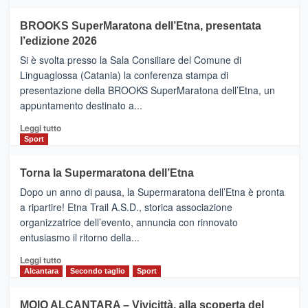
ad
Helsinki
BROOKS SuperMaratona dell’Etna, presentata
con
la
l’edizione 2026
Finnair.
Si è svolta presso la Sala Consiliare del Comune di
Al
Linguaglossa (Catania) la conferenza stampa di
via
presentazione della BROOKS SuperMaratona dell’Etna, un
i
appuntamento destinato a...
collegamenti
Leggi
Leggi tutto
di
Sport
più
su
Torna la Supermaratona dell’Etna
BROOKS
Dopo un anno di pausa, la Supermaratona dell’Etna è pronta
SuperMaratona
dell’Etna,
a ripartire! Etna Trail A.S.D., storica associazione
presentata
organizzatrice dell’evento, annuncia con rinnovato
l’edizione
entusiasmo il ritorno della...
2026
Leggi
Leggi tutto
di
Alcantara
Secondo taglio
Sport
più
su
MOIO ALCANTARA – Vivicittà, alla scoperta del