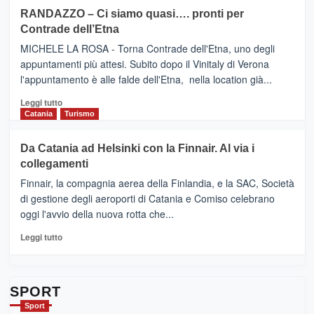
siciliana
PRESENTA
su
RANDAZZO – Ci siamo quasi…. pronti per
IL
VIAGRANDE
Contrade dell’Etna
NUOVO
(Ct)
SUMMER
–
MICHELE LA ROSA - Torna Contrade dell'Etna, uno degli
BOOK
Benanti
appuntamenti più attesi. Subito dopo il Vinitaly di Verona
CLUB
presenta
l'appuntamento è alle falde dell'Etna, nella location già...
“Vino
&
Leggi
Leggi tutto
Cultura
di
Catania
Turismo
2026”.
più
Le
su
Da Catania ad Helsinki con la Finnair. Al via i
tappe
RANDAZZO
collegamenti
dell’enoturismo
–
sull’Etna
Ci
Finnair, la compagnia aerea della Finlandia, e la SAC, Società
siamo
di gestione degli aeroporti di Catania e Comiso celebrano
quasi….
oggi l'avvio della nuova rotta che...
pronti
per
Leggi
Leggi tutto
Contrade
di
dell’Etna
più
su
Da
SPORT
Catania
Sport