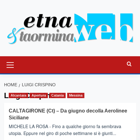
Vai
al
contenuto
Menu
principale
HOME
LUIGI CRISPINO
Luigi Crispino
Alcantara
Apertura
Catania
Messina
CALTAGIRONE (Ct) – Da giugno decolla Aerolinee
Siciliane
MICHELE LA ROSA - Fino a qualche giorno fa sembrava
utopia. Eppure nel giro di poche settimane si è giunti...