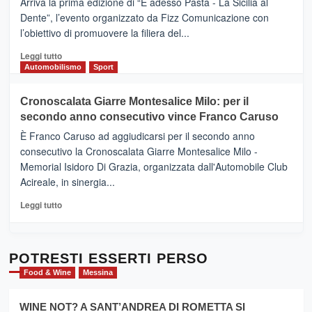
Arriva la prima edizione di “E adesso Pasta - La Sicilia al
–
Dente”, l’evento organizzato da Fizz Comunicazione con
Il
l’obiettivo di promuovere la filiera del...
Borgo
del
Leggi
Leggi tutto
Gusto,
di
Automobilismo
Sport
il
più
tour
su
Cronoscalata Giarre Montesalice Milo: per il
tra
Mondello
sapori
secondo anno consecutivo vince Franco Caruso
(Palermo)
e
–
È Franco Caruso ad aggiudicarsi per il secondo anno
vicoli
“E
consecutivo la Cronoscalata Giarre Montesalice Milo -
medievali
adesso
Memorial Isidoro Di Grazia, organizzata dall'Automobile Club
Pasta
Acireale, in sinergia...
–
La
Leggi
Leggi tutto
Sicilia
di
al
più
Dente”,
su
l’
Cronoscalata
POTRESTI ESSERTI PERSO
evento
Giarre
Food & Wine
Messina
per
Montesalice
promuovere
Milo:
la
WINE NOT? A SANT’ANDREA DI ROMETTA SI
per