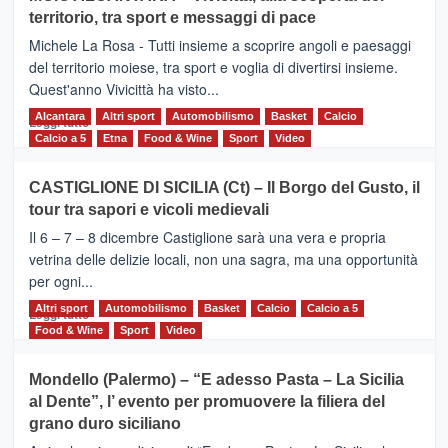
Torna
territorio, tra sport e messaggi di pace
la
Supermaratona
Michele La Rosa - Tutti insieme a scoprire angoli e paesaggi
dell’Etna
del territorio moiese, tra sport e voglia di divertirsi insieme.
Quest'anno Vivicittà ha visto...
Alcantara
Leggi
Altri sport
Automobilismo
Basket
Calcio
Leggi tutto
di
Calcio a 5
Etna
Food & Wine
Sport
Video
più
su
CASTIGLIONE DI SICILIA (Ct) – Il Borgo del Gusto, il
MOIO
tour tra sapori e vicoli medievali
ALCANTARA
–
Il 6 – 7 – 8 dicembre Castiglione sarà una vera e propria
Vivicittà,
vetrina delle delizie locali, non una sagra, ma una opportunità
alla
per ogni...
scoperta
del
Altri sport
Leggi
Automobilismo
Basket
Calcio
Calcio a 5
Leggi tutto
territorio,
di
Food & Wine
Sport
Video
tra
più
sport
su
Mondello (Palermo) – “E adesso Pasta – La Sicilia
e
CASTIGLIONE
al Dente”, l’ evento per promuovere la filiera del
messaggi
DI
di
grano duro siciliano
SICILIA
pace
(Ct)