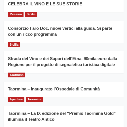
filiera
CELEBRA IL VINO E LE SUE STORIE
il
del
secondo
grano
anno
Messina
Sicilia
duro
consecutivo
siciliano
vince
Consorzio Faro Doc, nuovi vertici alla guida. Si parte
Franco
con un ricco programma
Caruso
Sicilia
Strada del Vino e dei Sapori dell’Etna, 90mila euro dalla
Regione per il progetto di segnaletica turistica digitale
Taormina
Taormina – Inaugurato l’Ospedale di Comunità
Apertura
Taormina
Taormina – La IX edizione del “Premio Taormina Gold”
illumina il Teatro Antico