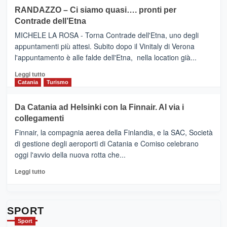
siciliana
PRESENTA
su
RANDAZZO – Ci siamo quasi…. pronti per
IL
VIAGRANDE
Contrade dell’Etna
NUOVO
(Ct)
SUMMER
–
MICHELE LA ROSA - Torna Contrade dell'Etna, uno degli
BOOK
Benanti
appuntamenti più attesi. Subito dopo il Vinitaly di Verona
CLUB
presenta
l'appuntamento è alle falde dell'Etna, nella location già...
“Vino
&
Leggi
Leggi tutto
Cultura
di
Catania
Turismo
2026”.
più
Le
su
Da Catania ad Helsinki con la Finnair. Al via i
tappe
RANDAZZO
collegamenti
dell’enoturismo
–
sull’Etna
Ci
Finnair, la compagnia aerea della Finlandia, e la SAC, Società
siamo
di gestione degli aeroporti di Catania e Comiso celebrano
quasi….
oggi l'avvio della nuova rotta che...
pronti
per
Leggi
Leggi tutto
Contrade
di
dell’Etna
più
su
Da
SPORT
Catania
Sport