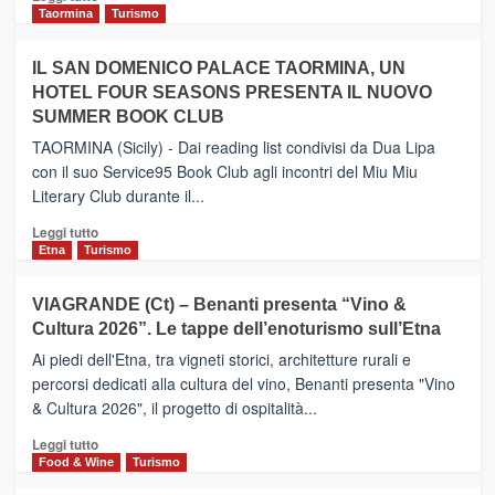
e
di
Taormina
Turismo
Zanzibar
più
operato
su
IL SAN DOMENICO PALACE TAORMINA, UN
da
PIEDIMONTE
Neos
HOTEL FOUR SEASONS PRESENTA IL NUOVO
ETNEO
SUMMER BOOK CLUB
–
Meta
TAORMINA (Sicily) - Dai reading list condivisi da Dua Lipa
turistica
con il suo Service95 Book Club agli incontri del Miu Miu
privilegiata
Literary Club durante il...
secondo
i
Leggi
Leggi tutto
dati
di
Etna
Turismo
di
più
Airbnb.
su
VIAGRANDE (Ct) – Benanti presenta “Vino &
Anche
IL
la
Cultura 2026”. Le tappe dell’enoturismo sull’Etna
SAN
Valle
DOMENICO
Ai piedi dell'Etna, tra vigneti storici, architetture rurali e
Alcantara
PALACE
percorsi dedicati alla cultura del vino, Benanti presenta "Vino
nei
TAORMINA,
& Cultura 2026", il progetto di ospitalità...
primi
UN
posti
HOTEL
Leggi
Leggi tutto
nella
FOUR
di
Food & Wine
Turismo
classifica
SEASONS
più