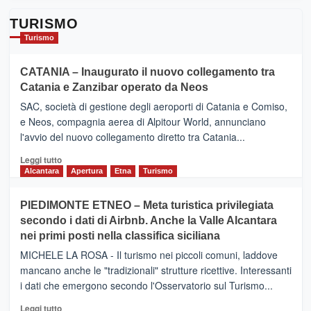
TURISMO
Turismo
CATANIA – Inaugurato il nuovo collegamento tra
Catania e Zanzibar operato da Neos
SAC, società di gestione degli aeroporti di Catania e Comiso,
e Neos, compagnia aerea di Alpitour World, annunciano
l'avvio del nuovo collegamento diretto tra Catania...
Leggi
Leggi tutto
di
Alcantara
Apertura
Etna
Turismo
più
su
PIEDIMONTE ETNEO – Meta turistica privilegiata
CATANIA
secondo i dati di Airbnb. Anche la Valle Alcantara
–
nei primi posti nella classifica siciliana
Inaugurato
il
MICHELE LA ROSA - Il turismo nei piccoli comuni, laddove
nuovo
mancano anche le "tradizionali" strutture ricettive. Interessanti
collegamento
i dati che emergono secondo l'Osservatorio sul Turismo...
tra
Catania
Leggi
Leggi tutto