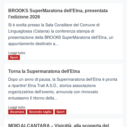
ad
Helsinki
BROOKS SuperMaratona dell’Etna, presentata
con
la
l’edizione 2026
Finnair.
Si è svolta presso la Sala Consiliare del Comune di
Al
Linguaglossa (Catania) la conferenza stampa di
via
presentazione della BROOKS SuperMaratona dell’Etna, un
i
appuntamento destinato a...
collegamenti
Leggi
Leggi tutto
di
Sport
più
su
Torna la Supermaratona dell’Etna
BROOKS
Dopo un anno di pausa, la Supermaratona dell’Etna è pronta
SuperMaratona
dell’Etna,
a ripartire! Etna Trail A.S.D., storica associazione
presentata
organizzatrice dell’evento, annuncia con rinnovato
l’edizione
entusiasmo il ritorno della...
2026
Leggi
Leggi tutto
di
Alcantara
Secondo taglio
Sport
più
su
MOIO ALCANTARA – Vivicittà, alla scoperta del