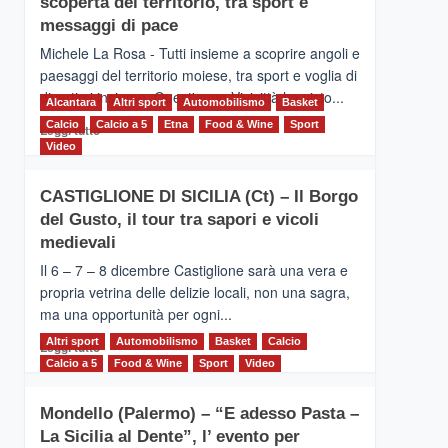
scoperta del territorio, tra sport e
la
Supermaratona
messaggi di pace
dell’Etna
Michele La Rosa - Tutti insieme a scoprire angoli e
paesaggi del territorio moiese, tra sport e voglia di
divertirsi insieme. Quest'anno Vivicittà ha visto...
Alcantara
Altri sport
Automobilismo
Basket
Calcio
Calcio a 5
Leggi
Etna
Food & Wine
Sport
Leggi tutto
di
Video
più
su
CASTIGLIONE DI SICILIA (Ct) – Il Borgo
MOIO
del Gusto, il tour tra sapori e vicoli
ALCANTARA
–
medievali
Vivicittà,
Il 6 – 7 – 8 dicembre Castiglione sarà una vera e
alla
propria vetrina delle delizie locali, non una sagra,
scoperta
ma una opportunità per ogni...
del
territorio,
Altri sport
Leggi
Automobilismo
Basket
Calcio
Leggi tutto
tra
di
Calcio a 5
Food & Wine
Sport
Video
sport
più
e
su
messaggi
Mondello (Palermo) – “E adesso Pasta –
CASTIGLIONE
di
La Sicilia al Dente”, l’ evento per
DI