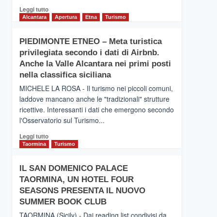
Leggi
Leggi tutto
di
Alcantara
Apertura
Etna
Turismo
più
su
PIEDIMONTE ETNEO – Meta turistica
CATANIA
privilegiata secondo i dati di Airbnb.
–
Inaugurato
Anche la Valle Alcantara nei primi posti
il
nella classifica siciliana
nuovo
MICHELE LA ROSA - Il turismo nei piccoli comuni,
collegamento
laddove mancano anche le "tradizionali" strutture
tra
ricettive. Interessanti i dati che emergono secondo
Catania
e
l'Osservatorio sul Turismo...
Zanzibar
Leggi
Leggi tutto
operato
di
Taormina
Turismo
da
più
Neos
su
IL SAN DOMENICO PALACE
PIEDIMONTE
TAORMINA, UN HOTEL FOUR
ETNEO
–
SEASONS PRESENTA IL NUOVO
Meta
SUMMER BOOK CLUB
turistica
TAORMINA (Sicily) - Dai reading list condivisi da