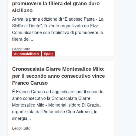
pace
SICILIA
promuovere la filiera del grano duro
(Ct)
siciliano
–
Arriva la prima edizione di “E adesso Pasta - La
Il
Sicilia al Dente”, l’evento organizzato da Fizz
Borgo
Comunicazione con l’obiettivo di promuovere la
del
Gusto,
filiera del...
il
Leggi
Leggi tutto
tour
di
Automobilismo
Sport
tra
più
sapori
su
e
Cronoscalata Giarre Montesalice Milo:
Mondello
vicoli
per il secondo anno consecutivo vince
(Palermo)
medievali
–
Franco Caruso
“E
È Franco Caruso ad aggiudicarsi per il secondo
adesso
anno consecutivo la Cronoscalata Giarre
Pasta
Montesalice Milo - Memorial Isidoro Di Grazia,
–
organizzata dall'Automobile Club Acireale, in
La
Sicilia
sinergia...
al
Leggi
Leggi tutto
Dente”,
di
l’