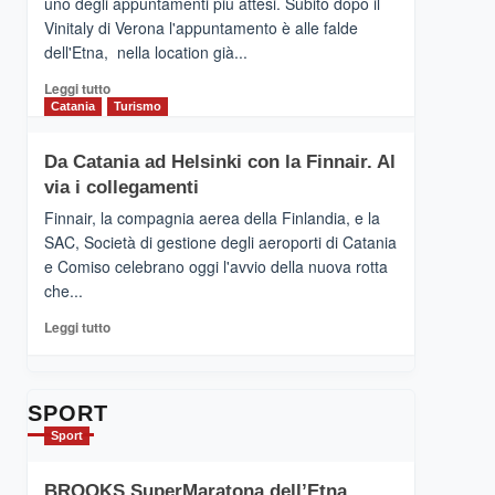
uno degli appuntamenti più attesi. Subito dopo il
presenta
Vinitaly di Verona l'appuntamento è alle falde
“Vino
dell'Etna, nella location già...
&
Cultura
Leggi
Leggi tutto
2026”.
di
Catania
Turismo
Le
più
tappe
su
Da Catania ad Helsinki con la Finnair. Al
dell’enoturismo
RANDAZZO
sull’Etna
via i collegamenti
–
Ci
Finnair, la compagnia aerea della Finlandia, e la
siamo
SAC, Società di gestione degli aeroporti di Catania
quasi….
e Comiso celebrano oggi l'avvio della nuova rotta
pronti
che...
per
Contrade
Leggi
Leggi tutto
dell’Etna
di
più
su
Da
SPORT
Catania
Sport
ad
Helsinki
BROOKS SuperMaratona dell’Etna,
con