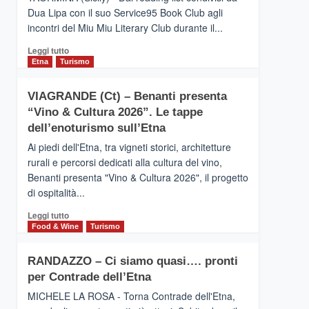
privilegiata
Dua Lipa con il suo Service95 Book Club agli
secondo
incontri del Miu Miu Literary Club durante il...
i
dati
Leggi
Leggi tutto
di
di
Etna
Turismo
Airbnb.
più
Anche
su
la
VIAGRANDE (Ct) – Benanti presenta
IL
Valle
“Vino & Cultura 2026”. Le tappe
SAN
Alcantara
DOMENICO
dell’enoturismo sull’Etna
nei
PALACE
primi
Ai piedi dell'Etna, tra vigneti storici, architetture
TAORMINA,
posti
rurali e percorsi dedicati alla cultura del vino,
UN
nella
Benanti presenta "Vino & Cultura 2026", il progetto
HOTEL
classifica
di ospitalità...
FOUR
siciliana
SEASONS
Leggi
Leggi tutto
PRESENTA
di
Food & Wine
Turismo
IL
più
NUOVO
su
SUMMER
RANDAZZO – Ci siamo quasi…. pronti
VIAGRANDE
BOOK
per Contrade dell’Etna
(Ct)
CLUB
–
MICHELE LA ROSA - Torna Contrade dell'Etna,
Benanti