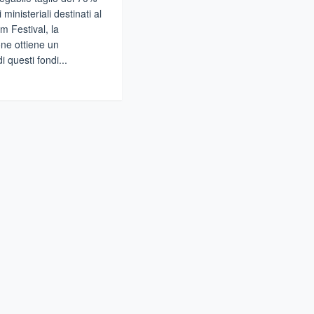
 ministeriali destinati al
m Festival, la
ne ottiene un
 questi fondi...
gi
ORMINA
rementati
di
ore
ormina
m
tival