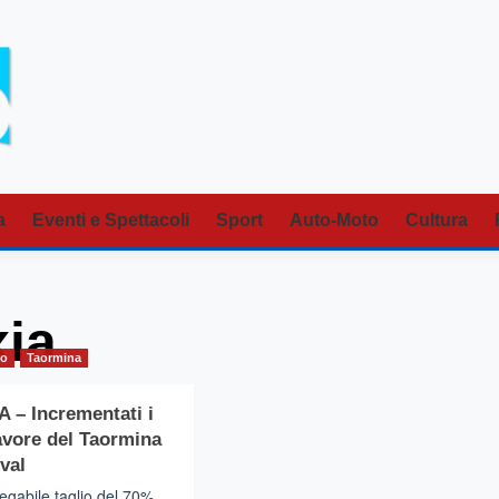
a
Eventi e Spettacoli
Sport
Auto-Moto
Cultura
xia
io
Taormina
– Incrementati i
favore del Taormina
val
iegabile taglio del 70%