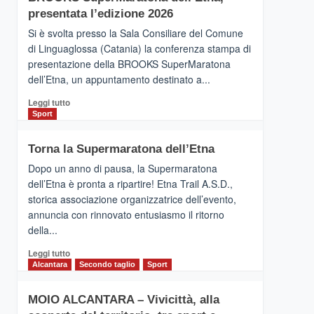
la
presentata l’edizione 2026
Finnair.
Si è svolta presso la Sala Consiliare del Comune
Al
di Linguaglossa (Catania) la conferenza stampa di
via
presentazione della BROOKS SuperMaratona
i
collegamenti
dell’Etna, un appuntamento destinato a...
Leggi
Leggi tutto
di
Sport
più
su
Torna la Supermaratona dell’Etna
BROOKS
SuperMaratona
Dopo un anno di pausa, la Supermaratona
dell’Etna,
dell’Etna è pronta a ripartire! Etna Trail A.S.D.,
presentata
storica associazione organizzatrice dell’evento,
l’edizione
annuncia con rinnovato entusiasmo il ritorno
2026
della...
Leggi
Leggi tutto
di
Alcantara
Secondo taglio
Sport
più
su
MOIO ALCANTARA – Vivicittà, alla
Torna