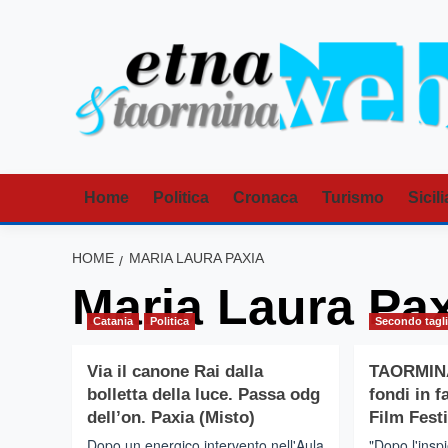
Vai
al
contenuto
Home
Politica
Cronaca
Turismo
Sicili
HOME
MARIA LAURA PAXIA
Maria Laura Pa
Catania
Politica
Secondo tagl
Via il canone Rai dalla
TAORMINA 
bolletta della luce. Passa odg
fondi in 
dell’on. Paxia (Misto)
Film Festi
Dopo un energico intervento nell'Aula
"Dopo l'insp