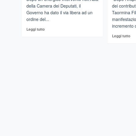
della Camera dei Deputati, il
dei contributi
Governo ha dato il via libera ad un
Taormina Fil
ordine del...
manifestazio
incremento di
Leggi
Leggi tutto
di
Leg
Leggi tutto
più
di
su
più
Via
su
il
TA
canone
–
Rai
Inc
dalla
i
bolletta
fon
della
in
luce.
fav
Passa
del
odg
Ta
dell’on.
Fil
Paxia
Fes
(Misto)