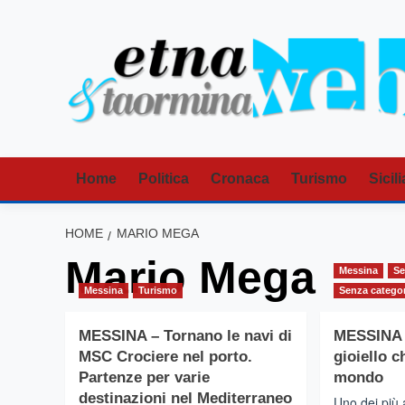
Vai
al
contenuto
Home
Politica
Cronaca
Turismo
Sicili
HOME
MARIO MEGA
Mario Mega
Messina
Se
Messina
Turismo
Senza catego
MESSINA – Tornano le navi di
MESSINA 
MSC Crociere nel porto.
gioiello c
Partenze per varie
mondo
destinazioni nel Mediterraneo
Uno dei più 