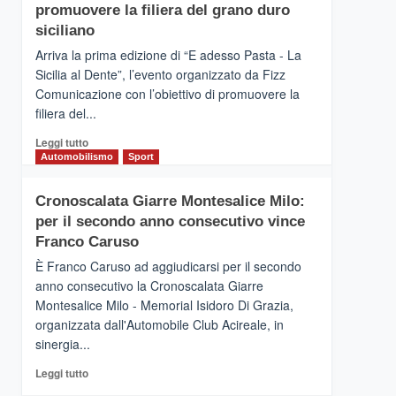
pace
SICILIA
promuovere la filiera del grano duro
(Ct)
siciliano
–
Arriva la prima edizione di “E adesso Pasta - La
Il
Sicilia al Dente”, l’evento organizzato da Fizz
Borgo
Comunicazione con l’obiettivo di promuovere la
del
Gusto,
filiera del...
il
Leggi
Leggi tutto
tour
di
Automobilismo
Sport
tra
più
sapori
su
e
Cronoscalata Giarre Montesalice Milo:
Mondello
vicoli
per il secondo anno consecutivo vince
(Palermo)
medievali
–
Franco Caruso
“E
È Franco Caruso ad aggiudicarsi per il secondo
adesso
anno consecutivo la Cronoscalata Giarre
Pasta
Montesalice Milo - Memorial Isidoro Di Grazia,
–
organizzata dall'Automobile Club Acireale, in
La
Sicilia
sinergia...
al
Leggi
Leggi tutto
Dente”,
di
l’