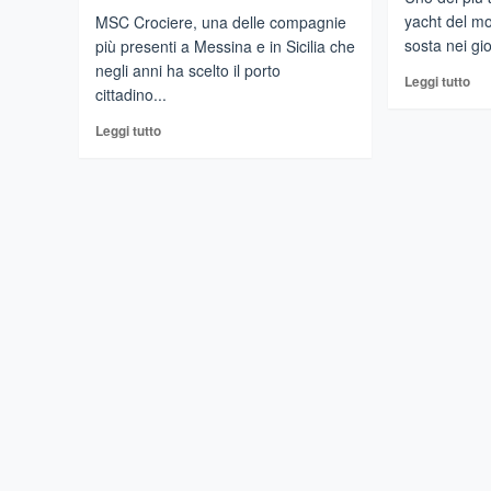
yacht del m
MSC Crociere, una delle compagnie
sosta nei gio
più presenti a Messina e in Sicilia che
negli anni ha scelto il porto
Leg
Leggi tutto
cittadino...
di
più
Leggi
Leggi tutto
su
di
ME
più
–
su
SS
MESSINA
Del
–
un
Tornano
gio
le
ch
navi
aff
di
il
MSC
mo
Crociere
nel
porto.
Partenze
per
varie
destinazioni