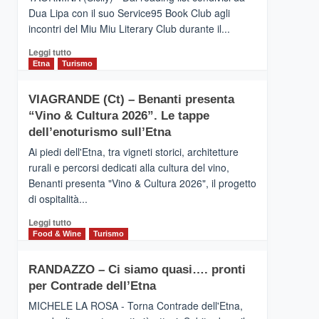
privilegiata
Dua Lipa con il suo Service95 Book Club agli
secondo
incontri del Miu Miu Literary Club durante il...
i
dati
Leggi
Leggi tutto
di
di
Etna
Turismo
Airbnb.
più
Anche
su
la
VIAGRANDE (Ct) – Benanti presenta
IL
Valle
“Vino & Cultura 2026”. Le tappe
SAN
Alcantara
DOMENICO
dell’enoturismo sull’Etna
nei
PALACE
primi
Ai piedi dell'Etna, tra vigneti storici, architetture
TAORMINA,
posti
rurali e percorsi dedicati alla cultura del vino,
UN
nella
Benanti presenta "Vino & Cultura 2026", il progetto
HOTEL
classifica
di ospitalità...
FOUR
siciliana
SEASONS
Leggi
Leggi tutto
PRESENTA
di
Food & Wine
Turismo
IL
più
NUOVO
su
SUMMER
RANDAZZO – Ci siamo quasi…. pronti
VIAGRANDE
BOOK
per Contrade dell’Etna
(Ct)
CLUB
–
MICHELE LA ROSA - Torna Contrade dell'Etna,
Benanti