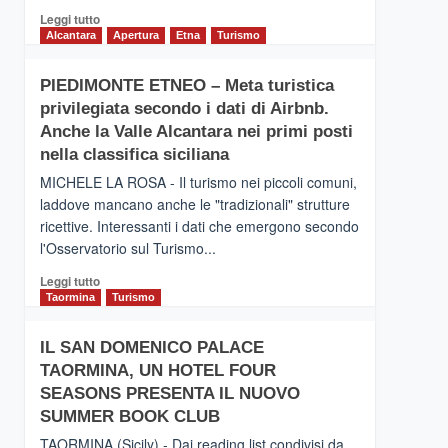
Leggi
Leggi tutto
di
Alcantara
Apertura
Etna
Turismo
più
su
PIEDIMONTE ETNEO – Meta turistica
CATANIA
privilegiata secondo i dati di Airbnb.
–
Inaugurato
Anche la Valle Alcantara nei primi posti
il
nella classifica siciliana
nuovo
MICHELE LA ROSA - Il turismo nei piccoli comuni,
collegamento
laddove mancano anche le "tradizionali" strutture
tra
ricettive. Interessanti i dati che emergono secondo
Catania
e
l'Osservatorio sul Turismo...
Zanzibar
Leggi
Leggi tutto
operato
di
Taormina
Turismo
da
più
Neos
su
IL SAN DOMENICO PALACE
PIEDIMONTE
TAORMINA, UN HOTEL FOUR
ETNEO
–
SEASONS PRESENTA IL NUOVO
Meta
SUMMER BOOK CLUB
turistica
TAORMINA (Sicily) - Dai reading list condivisi da