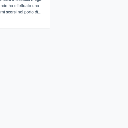
ondo ha effettuato una
rni scorsi nel porto di...
gi
SSINA
phine,
iello
e
ascina
ndo