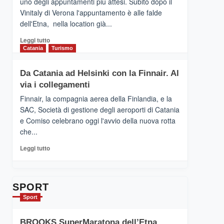
uno degli appuntamenti più attesi. Subito dopo il
presenta
Vinitaly di Verona l'appuntamento è alle falde
“Vino
dell'Etna, nella location già...
&
Cultura
Leggi
Leggi tutto
2026”.
di
Catania
Turismo
Le
più
tappe
su
Da Catania ad Helsinki con la Finnair. Al
dell’enoturismo
RANDAZZO
sull’Etna
via i collegamenti
–
Ci
Finnair, la compagnia aerea della Finlandia, e la
siamo
SAC, Società di gestione degli aeroporti di Catania
quasi….
e Comiso celebrano oggi l'avvio della nuova rotta
pronti
che...
per
Contrade
Leggi
Leggi tutto
dell’Etna
di
più
su
Da
SPORT
Catania
Sport
ad
Helsinki
BROOKS SuperMaratona dell’Etna,
con