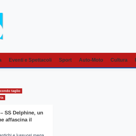
a
Eventi e Spettacoli
Sport
Auto-Moto
Cultura
condo taglio
ria
– SS Delphine, un
he affascina il
antichi e lussuosi mega