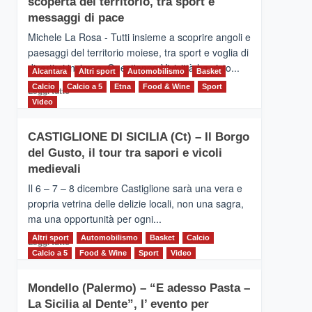
scoperta del territorio, tra sport e
la
Supermaratona
messaggi di pace
dell’Etna
Michele La Rosa - Tutti insieme a scoprire angoli e
paesaggi del territorio moiese, tra sport e voglia di
divertirsi insieme. Quest'anno Vivicittà ha visto...
Alcantara
Altri sport
Automobilismo
Basket
Calcio
Calcio a 5
Leggi
Etna
Food & Wine
Sport
Leggi tutto
di
Video
più
su
CASTIGLIONE DI SICILIA (Ct) – Il Borgo
MOIO
del Gusto, il tour tra sapori e vicoli
ALCANTARA
–
medievali
Vivicittà,
Il 6 – 7 – 8 dicembre Castiglione sarà una vera e
alla
propria vetrina delle delizie locali, non una sagra,
scoperta
ma una opportunità per ogni...
del
territorio,
Altri sport
Leggi
Automobilismo
Basket
Calcio
Leggi tutto
tra
di
Calcio a 5
Food & Wine
Sport
Video
sport
più
e
su
messaggi
Mondello (Palermo) – “E adesso Pasta –
CASTIGLIONE
di
La Sicilia al Dente”, l’ evento per
DI