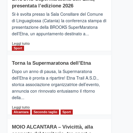
la
presentata l’edizione 2026
Finnair.
Si è svolta presso la Sala Consiliare del Comune
Al
di Linguaglossa (Catania) la conferenza stampa di
via
presentazione della BROOKS SuperMaratona
i
collegamenti
dell’Etna, un appuntamento destinato a...
Leggi
Leggi tutto
di
Sport
più
su
Torna la Supermaratona dell’Etna
BROOKS
SuperMaratona
Dopo un anno di pausa, la Supermaratona
dell’Etna,
dell’Etna è pronta a ripartire! Etna Trail A.S.D.,
presentata
storica associazione organizzatrice dell’evento,
l’edizione
annuncia con rinnovato entusiasmo il ritorno
2026
della...
Leggi
Leggi tutto
di
Alcantara
Secondo taglio
Sport
più
su
MOIO ALCANTARA – Vivicittà, alla
Torna