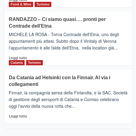
nella
FOUR
di
Food & Wine
Turismo
classifica
SEASONS
più
siciliana
PRESENTA
su
RANDAZZO – Ci siamo quasi…. pronti per
IL
VIAGRANDE
Contrade dell’Etna
NUOVO
(Ct)
SUMMER
–
MICHELE LA ROSA - Torna Contrade dell'Etna, uno degli
BOOK
Benanti
appuntamenti più attesi. Subito dopo il Vinitaly di Verona
CLUB
presenta
l'appuntamento è alle falde dell'Etna, nella location già...
“Vino
&
Leggi
Leggi tutto
Cultura
di
Catania
Turismo
2026”.
più
Le
su
Da Catania ad Helsinki con la Finnair. Al via i
tappe
RANDAZZO
collegamenti
dell’enoturismo
–
sull’Etna
Ci
Finnair, la compagnia aerea della Finlandia, e la SAC, Società
siamo
di gestione degli aeroporti di Catania e Comiso celebrano
quasi….
oggi l'avvio della nuova rotta che...
pronti
per
Leggi
Leggi tutto
Contrade
di
dell’Etna
più
su