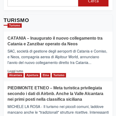
Cerca
TURISMO
Turismo
CATANIA – Inaugurato il nuovo collegamento tra
Catania e Zanzibar operato da Neos
SAC, società di gestione degli aeroporti di Catania e Comiso,
e Neos, compagnia aerea di Alpitour World, annunciano
l'avvio del nuovo collegamento diretto tra Catania...
Leggi
Leggi tutto
di
Alcantara
Apertura
Etna
Turismo
più
su
PIEDIMONTE ETNEO – Meta turistica privilegiata
CATANIA
secondo i dati di Airbnb. Anche la Valle Alcantara
–
nei primi posti nella classifica siciliana
Inaugurato
il
MICHELE LA ROSA - Il turismo nei piccoli comuni, laddove
nuovo
mancano anche le "tradizionali" strutture ricettive. Interessanti
collegamento