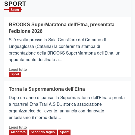
Da
SPORT
Catania
Sport
ad
Helsinki
BROOKS SuperMaratona dell’Etna, presentata
con
la
l’edizione 2026
Finnair.
Si è svolta presso la Sala Consiliare del Comune di
Al
Linguaglossa (Catania) la conferenza stampa di
via
presentazione della BROOKS SuperMaratona dell’Etna, un
i
appuntamento destinato a...
collegamenti
Leggi
Leggi tutto
di
Sport
più
su
Torna la Supermaratona dell’Etna
BROOKS
Dopo un anno di pausa, la Supermaratona dell’Etna è pronta
SuperMaratona
dell’Etna,
a ripartire! Etna Trail A.S.D., storica associazione
presentata
organizzatrice dell’evento, annuncia con rinnovato
l’edizione
entusiasmo il ritorno della...
2026
Leggi
Leggi tutto
di
Alcantara
Secondo taglio
Sport