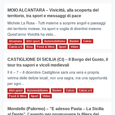
più
su
MOIO ALCANTARA – Vivicittà, alla scoperta del
Torna
territorio, tra sport e messaggi di pace
la
Supermaratona
Michele La Rosa - Tutti insieme a scoprire angoli e paesaggi
dell’Etna
del territorio moiese, tra sport e voglia di divertirsi insieme.
Quest'anno Vivicittà ha visto...
Alcantara
Leggi
Altri sport
Automobilismo
Basket
Calcio
Leggi tutto
di
Calcio a 5
Etna
Food & Wine
Sport
Video
più
su
CASTIGLIONE DI SICILIA (Ct) – Il Borgo del Gusto, il
MOIO
tour tra sapori e vicoli medievali
ALCANTARA
–
Il 6 – 7 – 8 dicembre Castiglione sarà una vera e propria
Vivicittà,
vetrina delle delizie locali, non una sagra, ma una opportunità
alla
per ogni...
scoperta
del
Altri sport
Leggi
Automobilismo
Basket
Calcio
Calcio a 5
Leggi tutto
territorio,
di
Food & Wine
Sport
Video
tra
più
sport
su
Mondello (Palermo) – “E adesso Pasta – La Sicilia
e
CASTIGLIONE
al Dente”, l’ evento per promuovere la filiera del
messaggi