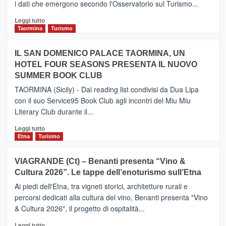
i dati che emergono secondo l'Osservatorio sul Turismo...
tra
Catania
Leggi
Leggi tutto
e
di
Taormina
Turismo
Zanzibar
più
operato
su
IL SAN DOMENICO PALACE TAORMINA, UN
da
PIEDIMONTE
Neos
HOTEL FOUR SEASONS PRESENTA IL NUOVO
ETNEO
SUMMER BOOK CLUB
–
Meta
TAORMINA (Sicily) - Dai reading list condivisi da Dua Lipa
turistica
con il suo Service95 Book Club agli incontri del Miu Miu
privilegiata
Literary Club durante il...
secondo
i
Leggi
Leggi tutto
dati
di
Etna
Turismo
di
più
Airbnb.
su
VIAGRANDE (Ct) – Benanti presenta “Vino &
Anche
IL
la
Cultura 2026”. Le tappe dell’enoturismo sull’Etna
SAN
Valle
DOMENICO
Ai piedi dell'Etna, tra vigneti storici, architetture rurali e
Alcantara
PALACE
percorsi dedicati alla cultura del vino, Benanti presenta "Vino
nei
TAORMINA,
& Cultura 2026", il progetto di ospitalità...
primi
UN
posti
HOTEL
Leggi
Leggi tutto