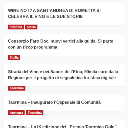
Montesalice
promuovere
Milo:
la
WINE NOT? A SANT’ANDREA DI ROMETTA SI
per
filiera
CELEBRA IL VINO E LE SUE STORIE
il
del
secondo
grano
anno
Messina
Sicilia
duro
consecutivo
siciliano
vince
Consorzio Faro Doc, nuovi vertici alla guida. Si parte
Franco
con un ricco programma
Caruso
Sicilia
Strada del Vino e dei Sapori dell’Etna, 90mila euro dalla
Regione per il progetto di segnaletica turistica digitale
Taormina
Taormina – Inaugurato l’Ospedale di Comunità
Apertura
Taormina
Taormina – La IX edizione del “Premio Taormina Gold”