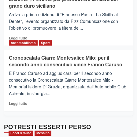
DI
di
grano duro siciliano
SICILIA
pace
(Ct)
Arriva la prima edizione di “E adesso Pasta - La Sicilia al
–
Dente”, l’evento organizzato da Fizz Comunicazione con
Il
l’obiettivo di promuovere la filiera del...
Borgo
del
Leggi
Leggi tutto
Gusto,
di
Automobilismo
Sport
il
più
tour
su
Cronoscalata Giarre Montesalice Milo: per il
tra
Mondello
sapori
secondo anno consecutivo vince Franco Caruso
(Palermo)
e
–
È Franco Caruso ad aggiudicarsi per il secondo anno
vicoli
“E
consecutivo la Cronoscalata Giarre Montesalice Milo -
medievali
adesso
Memorial Isidoro Di Grazia, organizzata dall'Automobile Club
Pasta
Acireale, in sinergia...
–
La
Leggi
Leggi tutto
Sicilia
di
al
più
Dente”,
su
l’
Cronoscalata
POTRESTI ESSERTI PERSO
evento
Giarre
Food & Wine
Messina
per