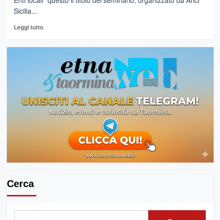
Enti locali” questo il titolo del seminario, organizzato da Anci
Sicilia...
Leggi
Leggi tutto
di
più
su
ENTI
LOCALI,QUALE
MARKETING
TERRITORIALE?
UN
SEMINARIO
ANCI
SICILIA
-
IFEL
Cerca