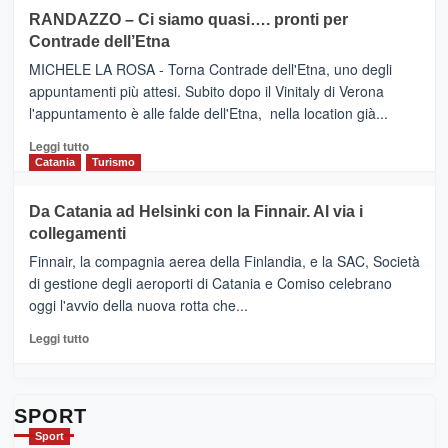
siciliana
PRESENTA
su
RANDAZZO – Ci siamo quasi…. pronti per
IL
VIAGRANDE
Contrade dell’Etna
NUOVO
(Ct)
SUMMER
–
MICHELE LA ROSA - Torna Contrade dell'Etna, uno degli
BOOK
Benanti
appuntamenti più attesi. Subito dopo il Vinitaly di Verona
CLUB
presenta
l'appuntamento è alle falde dell'Etna, nella location già...
“Vino
&
Leggi
Leggi tutto
Cultura
di
Catania
Turismo
2026”.
più
Le
su
Da Catania ad Helsinki con la Finnair. Al via i
tappe
RANDAZZO
collegamenti
dell’enoturismo
–
sull’Etna
Ci
Finnair, la compagnia aerea della Finlandia, e la SAC, Società
siamo
di gestione degli aeroporti di Catania e Comiso celebrano
quasi….
oggi l'avvio della nuova rotta che...
pronti
per
Leggi
Leggi tutto
Contrade
di
dell’Etna
più
su
Da
SPORT
Catania
Sport