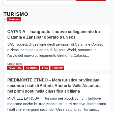
TURISMO
Turismo
CATANIA – Inaugurato il nuovo collegamento tra
Catania e Zanzibar operato da Neos
SAC, società di gestione degli aeroporti di Catania e Comiso,
e Neos, compagnia aerea di Alpitour World, annunciano
l'avvio del nuovo collegamento diretto tra Catania...
Leggi
Leggi tutto
di
Alcantara
Apertura
Etna
Turismo
più
su
PIEDIMONTE ETNEO – Meta turistica privilegiata
CATANIA
secondo i dati di Airbnb. Anche la Valle Alcantara
–
nei primi posti nella classifica siciliana
Inaugurato
il
MICHELE LA ROSA - Il turismo nei piccoli comuni, laddove
nuovo
mancano anche le "tradizionali" strutture ricettive. Interessanti
collegamento
i dati che emergono secondo l'Osservatorio sul Turismo...
tra