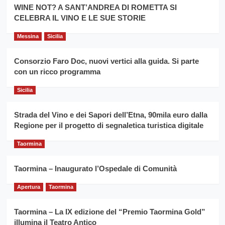
la
WINE NOT? A SANT’ANDREA DI ROMETTA SI
per
filiera
CELEBRA IL VINO E LE SUE STORIE
il
del
secondo
grano
anno
Messina
Sicilia
duro
consecutivo
siciliano
vince
Consorzio Faro Doc, nuovi vertici alla guida. Si parte
Franco
con un ricco programma
Caruso
Sicilia
Strada del Vino e dei Sapori dell’Etna, 90mila euro dalla
Regione per il progetto di segnaletica turistica digitale
Taormina
Taormina – Inaugurato l’Ospedale di Comunità
Apertura
Taormina
Taormina – La IX edizione del “Premio Taormina Gold”
illumina il Teatro Antico