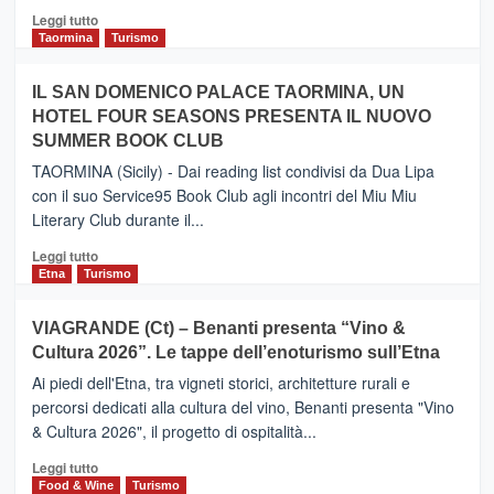
Catania
Leggi
Leggi tutto
e
di
Taormina
Turismo
Zanzibar
più
operato
su
IL SAN DOMENICO PALACE TAORMINA, UN
da
PIEDIMONTE
Neos
HOTEL FOUR SEASONS PRESENTA IL NUOVO
ETNEO
SUMMER BOOK CLUB
–
Meta
TAORMINA (Sicily) - Dai reading list condivisi da Dua Lipa
turistica
con il suo Service95 Book Club agli incontri del Miu Miu
privilegiata
Literary Club durante il...
secondo
i
Leggi
Leggi tutto
dati
di
Etna
Turismo
di
più
Airbnb.
su
VIAGRANDE (Ct) – Benanti presenta “Vino &
Anche
IL
la
Cultura 2026”. Le tappe dell’enoturismo sull’Etna
SAN
Valle
DOMENICO
Ai piedi dell'Etna, tra vigneti storici, architetture rurali e
Alcantara
PALACE
percorsi dedicati alla cultura del vino, Benanti presenta "Vino
nei
TAORMINA,
& Cultura 2026", il progetto di ospitalità...
primi
UN
posti
HOTEL
Leggi
Leggi tutto
nella
FOUR
di
Food & Wine
Turismo