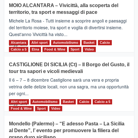
su
MOIO ALCANTARA – Vivicittà, alla scoperta del
Torna
territorio, tra sport e messaggi di pace
la
Supermaratona
Michele La Rosa - Tutti insieme a scoprire angoli e paesaggi
dell’Etna
del territorio moiese, tra sport e voglia di divertirsi insieme.
Quest'anno Vivicittà ha visto...
Alcantara
Leggi
Altri sport
Automobilismo
Basket
Calcio
Leggi tutto
di
Calcio a 5
Etna
Food & Wine
Sport
Video
più
su
CASTIGLIONE DI SICILIA (Ct) – Il Borgo del Gusto, il
MOIO
tour tra sapori e vicoli medievali
ALCANTARA
–
Il 6 – 7 – 8 dicembre Castiglione sarà una vera e propria
Vivicittà,
vetrina delle delizie locali, non una sagra, ma una opportunità
alla
per ogni...
scoperta
del
Altri sport
Leggi
Automobilismo
Basket
Calcio
Calcio a 5
Leggi tutto
territorio,
di
Food & Wine
Sport
Video
tra
più
sport
su
Mondello (Palermo) – “E adesso Pasta – La Sicilia
e
CASTIGLIONE
al Dente”, l’ evento per promuovere la filiera del
messaggi
DI
di
grano duro siciliano
SICILIA