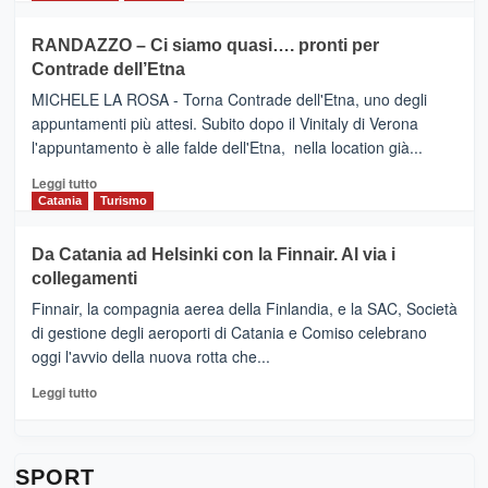
classifica
SEASONS
più
siciliana
PRESENTA
su
RANDAZZO – Ci siamo quasi…. pronti per
IL
VIAGRANDE
Contrade dell’Etna
NUOVO
(Ct)
SUMMER
–
MICHELE LA ROSA - Torna Contrade dell'Etna, uno degli
BOOK
Benanti
appuntamenti più attesi. Subito dopo il Vinitaly di Verona
CLUB
presenta
l'appuntamento è alle falde dell'Etna, nella location già...
“Vino
&
Leggi
Leggi tutto
Cultura
di
Catania
Turismo
2026”.
più
Le
su
Da Catania ad Helsinki con la Finnair. Al via i
tappe
RANDAZZO
collegamenti
dell’enoturismo
–
sull’Etna
Ci
Finnair, la compagnia aerea della Finlandia, e la SAC, Società
siamo
di gestione degli aeroporti di Catania e Comiso celebrano
quasi….
oggi l'avvio della nuova rotta che...
pronti
per
Leggi
Leggi tutto
Contrade
di
dell’Etna
più
su
Da
SPORT