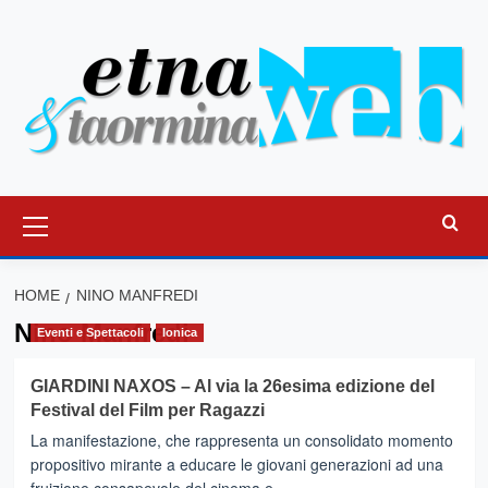
Vai
al
contenuto
Menu
principale
HOME
NINO MANFREDI
Nino Manfredi
Eventi e Spettacoli
Ionica
GIARDINI NAXOS – Al via la 26esima edizione del
Festival del Film per Ragazzi
La manifestazione, che rappresenta un consolidato momento
propositivo mirante a educare le giovani generazioni ad una