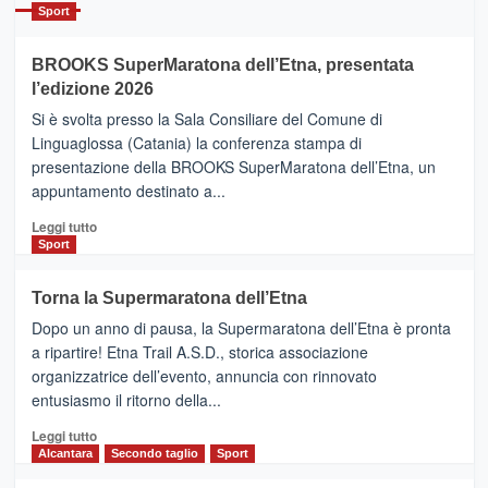
Catania
Sport
ad
Helsinki
BROOKS SuperMaratona dell’Etna, presentata
con
la
l’edizione 2026
Finnair.
Si è svolta presso la Sala Consiliare del Comune di
Al
Linguaglossa (Catania) la conferenza stampa di
via
presentazione della BROOKS SuperMaratona dell’Etna, un
i
appuntamento destinato a...
collegamenti
Leggi
Leggi tutto
di
Sport
più
su
Torna la Supermaratona dell’Etna
BROOKS
Dopo un anno di pausa, la Supermaratona dell’Etna è pronta
SuperMaratona
dell’Etna,
a ripartire! Etna Trail A.S.D., storica associazione
presentata
organizzatrice dell’evento, annuncia con rinnovato
l’edizione
entusiasmo il ritorno della...
2026
Leggi
Leggi tutto
di
Alcantara
Secondo taglio
Sport
più