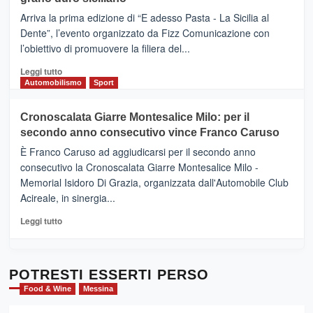
pace
(Ct)
Arriva la prima edizione di “E adesso Pasta - La Sicilia al
–
Dente”, l’evento organizzato da Fizz Comunicazione con
Il
l’obiettivo di promuovere la filiera del...
Borgo
del
Leggi
Leggi tutto
Gusto,
di
Automobilismo
Sport
il
più
tour
su
Cronoscalata Giarre Montesalice Milo: per il
tra
Mondello
sapori
secondo anno consecutivo vince Franco Caruso
(Palermo)
e
–
È Franco Caruso ad aggiudicarsi per il secondo anno
vicoli
“E
consecutivo la Cronoscalata Giarre Montesalice Milo -
medievali
adesso
Memorial Isidoro Di Grazia, organizzata dall'Automobile Club
Pasta
Acireale, in sinergia...
–
La
Leggi
Leggi tutto
Sicilia
di
al
più
Dente”,
su
l’
Cronoscalata
POTRESTI ESSERTI PERSO
evento
Giarre
Food & Wine
Messina
per
Montesalice
promuovere
Milo: