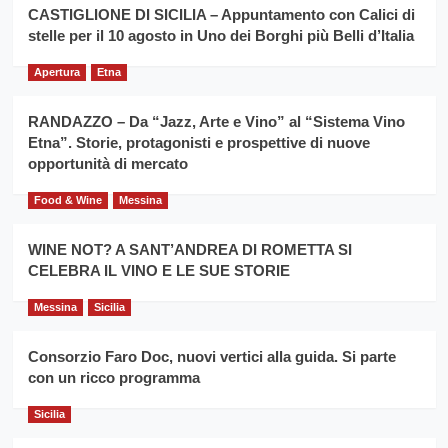
la
CASTIGLIONE DI SICILIA – Appuntamento con Calici di
per
filiera
stelle per il 10 agosto in Uno dei Borghi più Belli d’Italia
il
del
secondo
grano
anno
Apertura
Etna
duro
consecutivo
siciliano
vince
RANDAZZO – Da “Jazz, Arte e Vino” al “Sistema Vino
Franco
Etna”. Storie, protagonisti e prospettive di nuove
Caruso
opportunità di mercato
Food & Wine
Messina
WINE NOT? A SANT’ANDREA DI ROMETTA SI
CELEBRA IL VINO E LE SUE STORIE
Messina
Sicilia
Consorzio Faro Doc, nuovi vertici alla guida. Si parte
con un ricco programma
Sicilia