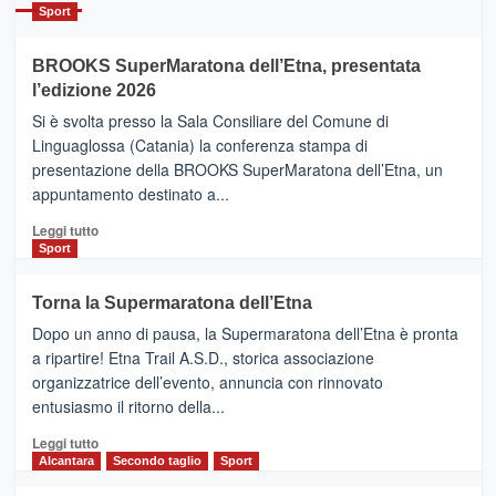
Catania
Sport
ad
Helsinki
BROOKS SuperMaratona dell’Etna, presentata
con
la
l’edizione 2026
Finnair.
Si è svolta presso la Sala Consiliare del Comune di
Al
Linguaglossa (Catania) la conferenza stampa di
via
presentazione della BROOKS SuperMaratona dell’Etna, un
i
appuntamento destinato a...
collegamenti
Leggi
Leggi tutto
di
Sport
più
su
Torna la Supermaratona dell’Etna
BROOKS
Dopo un anno di pausa, la Supermaratona dell’Etna è pronta
SuperMaratona
dell’Etna,
a ripartire! Etna Trail A.S.D., storica associazione
presentata
organizzatrice dell’evento, annuncia con rinnovato
l’edizione
entusiasmo il ritorno della...
2026
Leggi
Leggi tutto
di
Alcantara
Secondo taglio
Sport
più