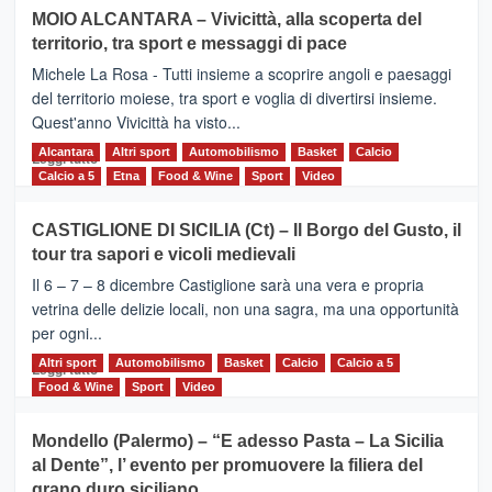
su
MOIO ALCANTARA – Vivicittà, alla scoperta del
Torna
territorio, tra sport e messaggi di pace
la
Supermaratona
Michele La Rosa - Tutti insieme a scoprire angoli e paesaggi
dell’Etna
del territorio moiese, tra sport e voglia di divertirsi insieme.
Quest'anno Vivicittà ha visto...
Alcantara
Leggi
Altri sport
Automobilismo
Basket
Calcio
Leggi tutto
di
Calcio a 5
Etna
Food & Wine
Sport
Video
più
su
CASTIGLIONE DI SICILIA (Ct) – Il Borgo del Gusto, il
MOIO
tour tra sapori e vicoli medievali
ALCANTARA
–
Il 6 – 7 – 8 dicembre Castiglione sarà una vera e propria
Vivicittà,
vetrina delle delizie locali, non una sagra, ma una opportunità
alla
per ogni...
scoperta
del
Altri sport
Leggi
Automobilismo
Basket
Calcio
Calcio a 5
Leggi tutto
territorio,
di
Food & Wine
Sport
Video
tra
più
sport
su
Mondello (Palermo) – “E adesso Pasta – La Sicilia
e
CASTIGLIONE
al Dente”, l’ evento per promuovere la filiera del
messaggi
DI
di
grano duro siciliano
SICILIA