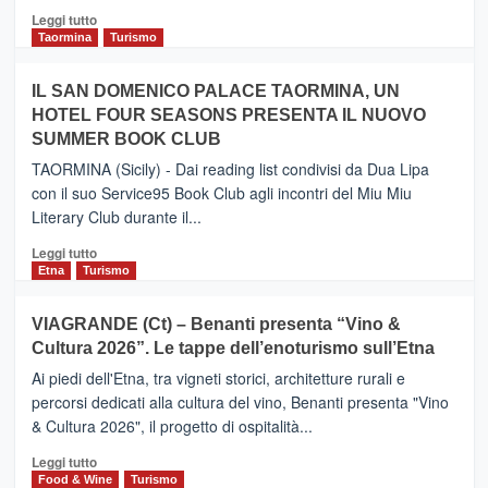
Catania
Leggi
Leggi tutto
e
di
Taormina
Turismo
Zanzibar
più
operato
su
IL SAN DOMENICO PALACE TAORMINA, UN
da
PIEDIMONTE
Neos
HOTEL FOUR SEASONS PRESENTA IL NUOVO
ETNEO
SUMMER BOOK CLUB
–
Meta
TAORMINA (Sicily) - Dai reading list condivisi da Dua Lipa
turistica
con il suo Service95 Book Club agli incontri del Miu Miu
privilegiata
Literary Club durante il...
secondo
i
Leggi
Leggi tutto
dati
di
Etna
Turismo
di
più
Airbnb.
su
VIAGRANDE (Ct) – Benanti presenta “Vino &
Anche
IL
la
Cultura 2026”. Le tappe dell’enoturismo sull’Etna
SAN
Valle
DOMENICO
Ai piedi dell'Etna, tra vigneti storici, architetture rurali e
Alcantara
PALACE
percorsi dedicati alla cultura del vino, Benanti presenta "Vino
nei
TAORMINA,
& Cultura 2026", il progetto di ospitalità...
primi
UN
posti
HOTEL
Leggi
Leggi tutto
nella
FOUR
di
Food & Wine
Turismo