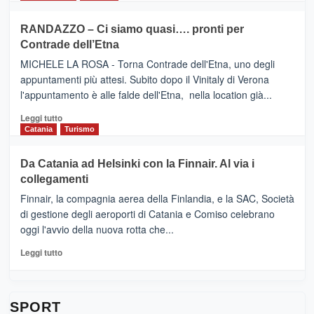
classifica
SEASONS
più
siciliana
PRESENTA
su
RANDAZZO – Ci siamo quasi…. pronti per
IL
VIAGRANDE
Contrade dell’Etna
NUOVO
(Ct)
SUMMER
–
MICHELE LA ROSA - Torna Contrade dell'Etna, uno degli
BOOK
Benanti
appuntamenti più attesi. Subito dopo il Vinitaly di Verona
CLUB
presenta
l'appuntamento è alle falde dell'Etna, nella location già...
“Vino
&
Leggi
Leggi tutto
Cultura
di
Catania
Turismo
2026”.
più
Le
su
Da Catania ad Helsinki con la Finnair. Al via i
tappe
RANDAZZO
collegamenti
dell’enoturismo
–
sull’Etna
Ci
Finnair, la compagnia aerea della Finlandia, e la SAC, Società
siamo
di gestione degli aeroporti di Catania e Comiso celebrano
quasi….
oggi l'avvio della nuova rotta che...
pronti
per
Leggi
Leggi tutto
Contrade
di
dell’Etna
più
su
Da
SPORT