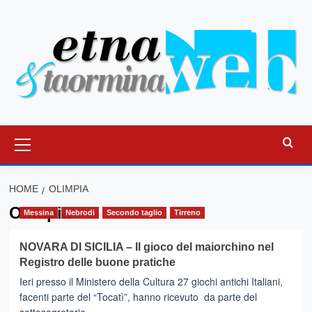
Vai
al
contenuto
Menu
principale
HOME
OLIMPIA
Olimpia
Messina
Nebrodi
Secondo taglio
Tirreno
NOVARA DI SICILIA – Il gioco del maiorchino nel
Registro delle buone pratiche
Ieri presso il Ministero della Cultura 27 giochi antichi Italiani,
facenti parte del “Tocatì”, hanno ricevuto da parte del