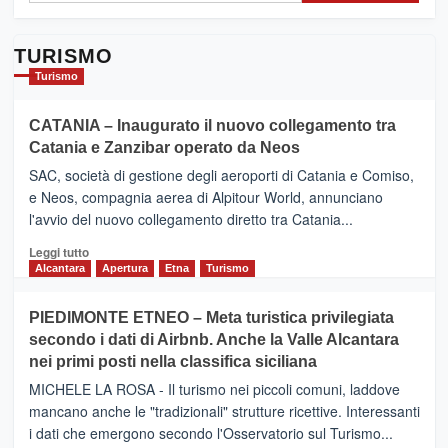
TURISMO
Turismo
CATANIA – Inaugurato il nuovo collegamento tra
Catania e Zanzibar operato da Neos
SAC, società di gestione degli aeroporti di Catania e Comiso,
e Neos, compagnia aerea di Alpitour World, annunciano
l'avvio del nuovo collegamento diretto tra Catania...
Leggi
Leggi tutto
di
Alcantara
Apertura
Etna
Turismo
più
su
PIEDIMONTE ETNEO – Meta turistica privilegiata
CATANIA
secondo i dati di Airbnb. Anche la Valle Alcantara
–
nei primi posti nella classifica siciliana
Inaugurato
il
MICHELE LA ROSA - Il turismo nei piccoli comuni, laddove
nuovo
mancano anche le "tradizionali" strutture ricettive. Interessanti
collegamento
i dati che emergono secondo l'Osservatorio sul Turismo...
tra