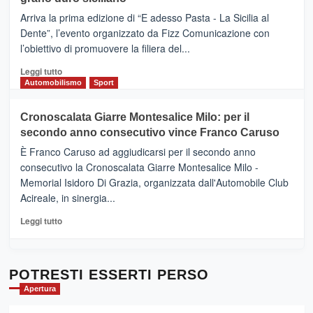
pace
(Ct)
Arriva la prima edizione di “E adesso Pasta - La Sicilia al
–
Dente”, l’evento organizzato da Fizz Comunicazione con
Il
l’obiettivo di promuovere la filiera del...
Borgo
del
Leggi
Leggi tutto
Gusto,
di
Automobilismo
Sport
il
più
tour
su
Cronoscalata Giarre Montesalice Milo: per il
tra
Mondello
sapori
secondo anno consecutivo vince Franco Caruso
(Palermo)
e
–
È Franco Caruso ad aggiudicarsi per il secondo anno
vicoli
“E
consecutivo la Cronoscalata Giarre Montesalice Milo -
medievali
adesso
Memorial Isidoro Di Grazia, organizzata dall'Automobile Club
Pasta
Acireale, in sinergia...
–
La
Leggi
Leggi tutto
Sicilia
di
al
più
Dente”,
su
l’
Cronoscalata
POTRESTI ESSERTI PERSO
evento
Giarre
Apertura
per
Montesalice
promuovere
Milo: