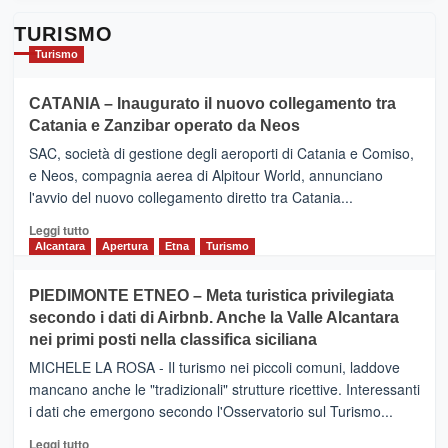
TURISMO
Turismo
CATANIA – Inaugurato il nuovo collegamento tra
Catania e Zanzibar operato da Neos
SAC, società di gestione degli aeroporti di Catania e Comiso,
e Neos, compagnia aerea di Alpitour World, annunciano
l'avvio del nuovo collegamento diretto tra Catania...
Leggi
Leggi tutto
di
Alcantara
Apertura
Etna
Turismo
più
su
PIEDIMONTE ETNEO – Meta turistica privilegiata
CATANIA
secondo i dati di Airbnb. Anche la Valle Alcantara
–
nei primi posti nella classifica siciliana
Inaugurato
il
MICHELE LA ROSA - Il turismo nei piccoli comuni, laddove
nuovo
mancano anche le "tradizionali" strutture ricettive. Interessanti
collegamento
i dati che emergono secondo l'Osservatorio sul Turismo...
tra
Catania
Leggi
Leggi tutto