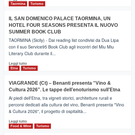
e
di
Taormina
Turismo
Zanzibar
più
operato
su
IL SAN DOMENICO PALACE TAORMINA, UN
da
PIEDIMONTE
Neos
HOTEL FOUR SEASONS PRESENTA IL NUOVO
ETNEO
SUMMER BOOK CLUB
–
Meta
TAORMINA (Sicily) - Dai reading list condivisi da Dua Lipa
turistica
con il suo Service95 Book Club agli incontri del Miu Miu
privilegiata
Literary Club durante il...
secondo
i
Leggi
Leggi tutto
dati
di
Etna
Turismo
di
più
Airbnb.
su
VIAGRANDE (Ct) – Benanti presenta “Vino &
Anche
IL
la
Cultura 2026”. Le tappe dell’enoturismo sull’Etna
SAN
Valle
DOMENICO
Ai piedi dell'Etna, tra vigneti storici, architetture rurali e
Alcantara
PALACE
percorsi dedicati alla cultura del vino, Benanti presenta "Vino
nei
TAORMINA,
& Cultura 2026", il progetto di ospitalità...
primi
UN
posti
HOTEL
Leggi
Leggi tutto
nella
FOUR
di
Food & Wine
Turismo
classifica
SEASONS
più