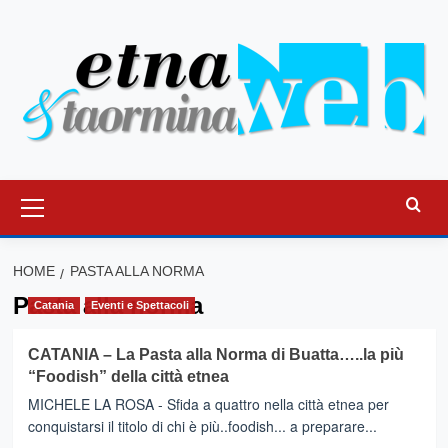
Vai
al
contenuto
Menu
principale
HOME
PASTA ALLA NORMA
Pasta alla norma
Catania
Eventi e Spettacoli
CATANIA – La Pasta alla Norma di Buatta…..la più
“Foodish” della città etnea
MICHELE LA ROSA - Sfida a quattro nella città etnea per
conquistarsi il titolo di chi è più..foodish... a preparare...