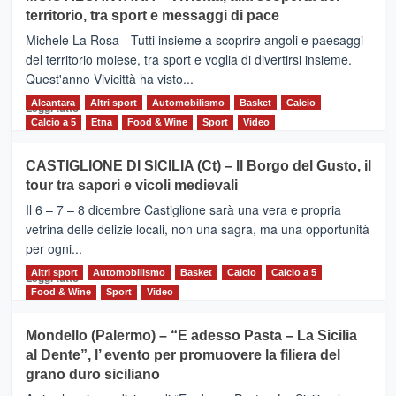
Torna
territorio, tra sport e messaggi di pace
la
Supermaratona
Michele La Rosa - Tutti insieme a scoprire angoli e paesaggi
dell’Etna
del territorio moiese, tra sport e voglia di divertirsi insieme.
Quest'anno Vivicittà ha visto...
Alcantara
Leggi
Altri sport
Automobilismo
Basket
Calcio
Leggi tutto
di
Calcio a 5
Etna
Food & Wine
Sport
Video
più
su
CASTIGLIONE DI SICILIA (Ct) – Il Borgo del Gusto, il
MOIO
tour tra sapori e vicoli medievali
ALCANTARA
–
Il 6 – 7 – 8 dicembre Castiglione sarà una vera e propria
Vivicittà,
vetrina delle delizie locali, non una sagra, ma una opportunità
alla
per ogni...
scoperta
del
Altri sport
Leggi
Automobilismo
Basket
Calcio
Calcio a 5
Leggi tutto
territorio,
di
Food & Wine
Sport
Video
tra
più
sport
su
Mondello (Palermo) – “E adesso Pasta – La Sicilia
e
CASTIGLIONE
al Dente”, l’ evento per promuovere la filiera del
messaggi
DI
di
grano duro siciliano
SICILIA
pace
(Ct)