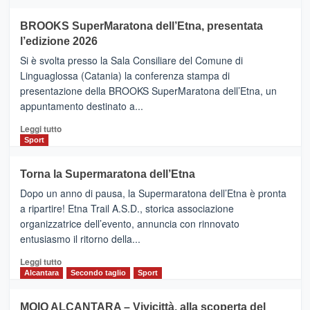
ad
Helsinki
BROOKS SuperMaratona dell’Etna, presentata
con
la
l’edizione 2026
Finnair.
Si è svolta presso la Sala Consiliare del Comune di
Al
Linguaglossa (Catania) la conferenza stampa di
via
presentazione della BROOKS SuperMaratona dell’Etna, un
i
appuntamento destinato a...
collegamenti
Leggi
Leggi tutto
di
Sport
più
su
Torna la Supermaratona dell’Etna
BROOKS
Dopo un anno di pausa, la Supermaratona dell’Etna è pronta
SuperMaratona
dell’Etna,
a ripartire! Etna Trail A.S.D., storica associazione
presentata
organizzatrice dell’evento, annuncia con rinnovato
l’edizione
entusiasmo il ritorno della...
2026
Leggi
Leggi tutto
di
Alcantara
Secondo taglio
Sport
più
su
MOIO ALCANTARA – Vivicittà, alla scoperta del