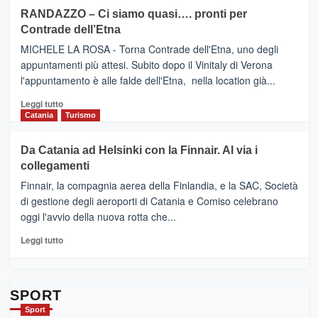
siciliana
PRESENTA
su
RANDAZZO – Ci siamo quasi…. pronti per
IL
VIAGRANDE
Contrade dell’Etna
NUOVO
(Ct)
SUMMER
–
MICHELE LA ROSA - Torna Contrade dell'Etna, uno degli
BOOK
Benanti
appuntamenti più attesi. Subito dopo il Vinitaly di Verona
CLUB
presenta
l'appuntamento è alle falde dell'Etna, nella location già...
“Vino
&
Leggi
Leggi tutto
Cultura
di
Catania
Turismo
2026”.
più
Le
su
Da Catania ad Helsinki con la Finnair. Al via i
tappe
RANDAZZO
collegamenti
dell’enoturismo
–
sull’Etna
Ci
Finnair, la compagnia aerea della Finlandia, e la SAC, Società
siamo
di gestione degli aeroporti di Catania e Comiso celebrano
quasi….
oggi l'avvio della nuova rotta che...
pronti
per
Leggi
Leggi tutto
Contrade
di
dell’Etna
più
su
Da
SPORT
Catania
Sport