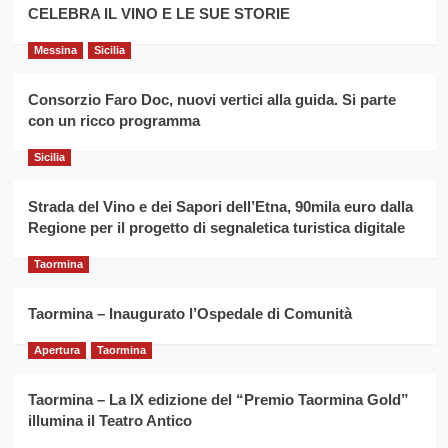
filiera
CELEBRA IL VINO E LE SUE STORIE
il
del
secondo
grano
anno
Messina
Sicilia
duro
consecutivo
siciliano
vince
Consorzio Faro Doc, nuovi vertici alla guida. Si parte
Franco
con un ricco programma
Caruso
Sicilia
Strada del Vino e dei Sapori dell’Etna, 90mila euro dalla
Regione per il progetto di segnaletica turistica digitale
Taormina
Taormina – Inaugurato l’Ospedale di Comunità
Apertura
Taormina
Taormina – La IX edizione del “Premio Taormina Gold”
illumina il Teatro Antico