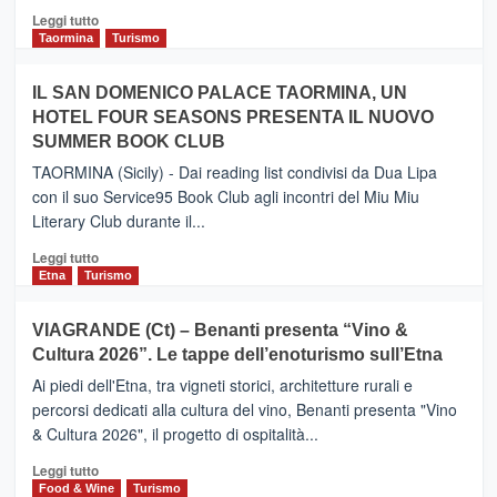
Catania
Leggi
Leggi tutto
e
di
Taormina
Turismo
Zanzibar
più
operato
su
IL SAN DOMENICO PALACE TAORMINA, UN
da
PIEDIMONTE
Neos
HOTEL FOUR SEASONS PRESENTA IL NUOVO
ETNEO
SUMMER BOOK CLUB
–
Meta
TAORMINA (Sicily) - Dai reading list condivisi da Dua Lipa
turistica
con il suo Service95 Book Club agli incontri del Miu Miu
privilegiata
Literary Club durante il...
secondo
i
Leggi
Leggi tutto
dati
di
Etna
Turismo
di
più
Airbnb.
su
VIAGRANDE (Ct) – Benanti presenta “Vino &
Anche
IL
la
Cultura 2026”. Le tappe dell’enoturismo sull’Etna
SAN
Valle
DOMENICO
Ai piedi dell'Etna, tra vigneti storici, architetture rurali e
Alcantara
PALACE
percorsi dedicati alla cultura del vino, Benanti presenta "Vino
nei
TAORMINA,
& Cultura 2026", il progetto di ospitalità...
primi
UN
posti
HOTEL
Leggi
Leggi tutto
nella
FOUR
di
Food & Wine
Turismo