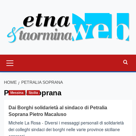
Vai
al
contenuto
Menu
principale
HOME
PETRALIA SOPRANA
Petralia Soprana
Messina
Sicilia
Dai Borghi solidarietà al sindaco di Petralia
Soprana Pietro Macaluso
Michele La Rosa - Diversi i messaggi personali di solidarietà
dei colleghi sindaci dei borghi nelle varie province siciliane