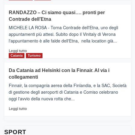
classifica
SEASONS
più
siciliana
PRESENTA
su
RANDAZZO – Ci siamo quasi…. pronti per
IL
VIAGRANDE
Contrade dell’Etna
NUOVO
(Ct)
SUMMER
–
MICHELE LA ROSA - Torna Contrade dell'Etna, uno degli
BOOK
Benanti
appuntamenti più attesi. Subito dopo il Vinitaly di Verona
CLUB
presenta
l'appuntamento è alle falde dell'Etna, nella location già...
“Vino
&
Leggi
Leggi tutto
Cultura
di
Catania
Turismo
2026”.
più
Le
su
Da Catania ad Helsinki con la Finnair. Al via i
tappe
RANDAZZO
collegamenti
dell’enoturismo
–
sull’Etna
Ci
Finnair, la compagnia aerea della Finlandia, e la SAC, Società
siamo
di gestione degli aeroporti di Catania e Comiso celebrano
quasi….
oggi l'avvio della nuova rotta che...
pronti
per
Leggi
Leggi tutto
Contrade
di
dell’Etna
più
su
Da
SPORT