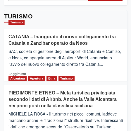
TURISMO
Turismo
CATANIA – Inaugurato il nuovo collegamento tra
Catania e Zanzibar operato da Neos
SAC, società di gestione degli aeroporti di Catania e Comiso,
e Neos, compagnia aerea di Alpitour World, annunciano
l'avvio del nuovo collegamento diretto tra Catania...
Leggi
Leggi tutto
di
Alcantara
Apertura
Etna
Turismo
più
su
PIEDIMONTE ETNEO – Meta turistica privilegiata
CATANIA
secondo i dati di Airbnb. Anche la Valle Alcantara
–
nei primi posti nella classifica siciliana
Inaugurato
il
MICHELE LA ROSA - Il turismo nei piccoli comuni, laddove
nuovo
mancano anche le "tradizionali" strutture ricettive. Interessanti
collegamento
i dati che emergono secondo l'Osservatorio sul Turismo...
tra