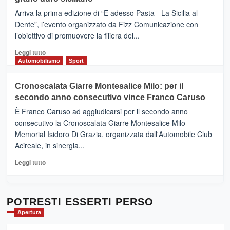
pace
(Ct)
Arriva la prima edizione di “E adesso Pasta - La Sicilia al
–
Dente”, l’evento organizzato da Fizz Comunicazione con
Il
l’obiettivo di promuovere la filiera del...
Borgo
del
Leggi
Leggi tutto
Gusto,
di
Automobilismo
Sport
il
più
tour
su
Cronoscalata Giarre Montesalice Milo: per il
tra
Mondello
sapori
secondo anno consecutivo vince Franco Caruso
(Palermo)
e
–
È Franco Caruso ad aggiudicarsi per il secondo anno
vicoli
“E
consecutivo la Cronoscalata Giarre Montesalice Milo -
medievali
adesso
Memorial Isidoro Di Grazia, organizzata dall'Automobile Club
Pasta
Acireale, in sinergia...
–
La
Leggi
Leggi tutto
Sicilia
di
al
più
Dente”,
su
l’
Cronoscalata
POTRESTI ESSERTI PERSO
evento
Giarre
Apertura
per
Montesalice
promuovere
Milo: