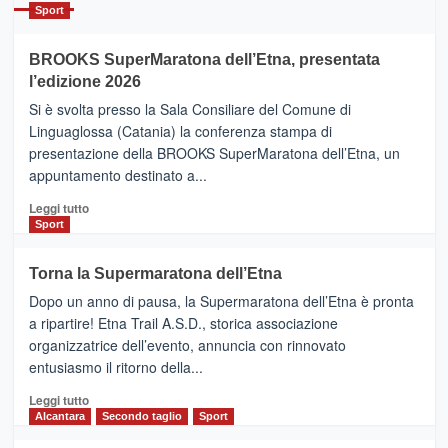
Catania
Sport
ad
Helsinki
BROOKS SuperMaratona dell’Etna, presentata
con
la
l’edizione 2026
Finnair.
Si è svolta presso la Sala Consiliare del Comune di
Al
Linguaglossa (Catania) la conferenza stampa di
via
presentazione della BROOKS SuperMaratona dell’Etna, un
i
appuntamento destinato a...
collegamenti
Leggi
Leggi tutto
di
Sport
più
su
Torna la Supermaratona dell’Etna
BROOKS
Dopo un anno di pausa, la Supermaratona dell’Etna è pronta
SuperMaratona
dell’Etna,
a ripartire! Etna Trail A.S.D., storica associazione
presentata
organizzatrice dell’evento, annuncia con rinnovato
l’edizione
entusiasmo il ritorno della...
2026
Leggi
Leggi tutto
di
Alcantara
Secondo taglio
Sport
più