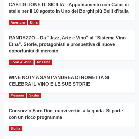
la
CASTIGLIONE DI SICILIA – Appuntamento con Calici di
per
filiera
stelle per il 10 agosto in Uno dei Borghi più Belli d’Italia
il
del
secondo
grano
anno
Apertura
Etna
duro
consecutivo
siciliano
vince
RANDAZZO – Da “Jazz, Arte e Vino” al “Sistema Vino
Franco
Etna”. Storie, protagonisti e prospettive di nuove
Caruso
opportunità di mercato
Food & Wine
Messina
WINE NOT? A SANT’ANDREA DI ROMETTA SI
CELEBRA IL VINO E LE SUE STORIE
Messina
Sicilia
Consorzio Faro Doc, nuovi vertici alla guida. Si parte
con un ricco programma
Sicilia