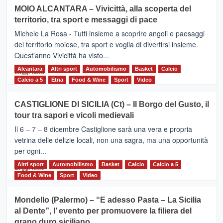
su
MOIO ALCANTARA – Vivicittà, alla scoperta del
Torna
territorio, tra sport e messaggi di pace
la
Supermaratona
Michele La Rosa - Tutti insieme a scoprire angoli e paesaggi
dell’Etna
del territorio moiese, tra sport e voglia di divertirsi insieme.
Quest'anno Vivicittà ha visto...
Alcantara
Leggi
Altri sport
Automobilismo
Basket
Calcio
Leggi tutto
di
Calcio a 5
Etna
Food & Wine
Sport
Video
più
su
CASTIGLIONE DI SICILIA (Ct) – Il Borgo del Gusto, il
MOIO
tour tra sapori e vicoli medievali
ALCANTARA
–
Il 6 – 7 – 8 dicembre Castiglione sarà una vera e propria
Vivicittà,
vetrina delle delizie locali, non una sagra, ma una opportunità
alla
per ogni...
scoperta
del
Altri sport
Leggi
Automobilismo
Basket
Calcio
Calcio a 5
Leggi tutto
territorio,
di
Food & Wine
Sport
Video
tra
più
sport
su
Mondello (Palermo) – “E adesso Pasta – La Sicilia
e
CASTIGLIONE
al Dente”, l’ evento per promuovere la filiera del
messaggi
DI
di
grano duro siciliano
SICILIA