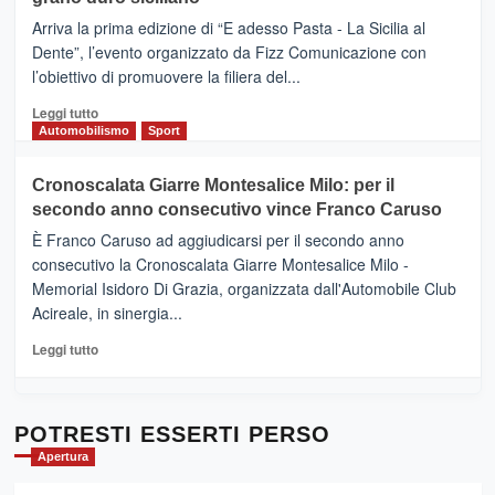
pace
(Ct)
Arriva la prima edizione di “E adesso Pasta - La Sicilia al
–
Dente”, l’evento organizzato da Fizz Comunicazione con
Il
l’obiettivo di promuovere la filiera del...
Borgo
del
Leggi
Leggi tutto
Gusto,
di
Automobilismo
Sport
il
più
tour
su
Cronoscalata Giarre Montesalice Milo: per il
tra
Mondello
sapori
secondo anno consecutivo vince Franco Caruso
(Palermo)
e
–
È Franco Caruso ad aggiudicarsi per il secondo anno
vicoli
“E
consecutivo la Cronoscalata Giarre Montesalice Milo -
medievali
adesso
Memorial Isidoro Di Grazia, organizzata dall'Automobile Club
Pasta
Acireale, in sinergia...
–
La
Leggi
Leggi tutto
Sicilia
di
al
più
Dente”,
su
l’
Cronoscalata
POTRESTI ESSERTI PERSO
evento
Giarre
Apertura
per
Montesalice
promuovere
Milo: