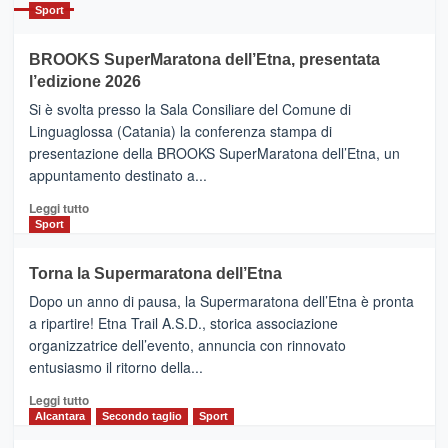
Catania
Sport
ad
Helsinki
BROOKS SuperMaratona dell’Etna, presentata
con
la
l’edizione 2026
Finnair.
Si è svolta presso la Sala Consiliare del Comune di
Al
Linguaglossa (Catania) la conferenza stampa di
via
presentazione della BROOKS SuperMaratona dell’Etna, un
i
appuntamento destinato a...
collegamenti
Leggi
Leggi tutto
di
Sport
più
su
Torna la Supermaratona dell’Etna
BROOKS
Dopo un anno di pausa, la Supermaratona dell’Etna è pronta
SuperMaratona
dell’Etna,
a ripartire! Etna Trail A.S.D., storica associazione
presentata
organizzatrice dell’evento, annuncia con rinnovato
l’edizione
entusiasmo il ritorno della...
2026
Leggi
Leggi tutto
di
Alcantara
Secondo taglio
Sport
più