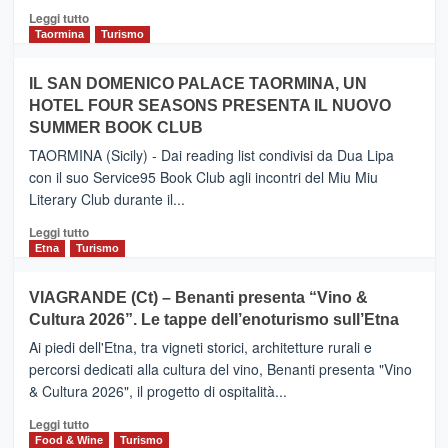
Catania
Leggi
Leggi tutto
e
di
Taormina
Turismo
Zanzibar
più
operato
su
IL SAN DOMENICO PALACE TAORMINA, UN
da
PIEDIMONTE
Neos
HOTEL FOUR SEASONS PRESENTA IL NUOVO
ETNEO
SUMMER BOOK CLUB
–
Meta
TAORMINA (Sicily) - Dai reading list condivisi da Dua Lipa
turistica
con il suo Service95 Book Club agli incontri del Miu Miu
privilegiata
Literary Club durante il...
secondo
i
Leggi
Leggi tutto
dati
di
Etna
Turismo
di
più
Airbnb.
su
VIAGRANDE (Ct) – Benanti presenta “Vino &
Anche
IL
la
Cultura 2026”. Le tappe dell’enoturismo sull’Etna
SAN
Valle
DOMENICO
Ai piedi dell'Etna, tra vigneti storici, architetture rurali e
Alcantara
PALACE
percorsi dedicati alla cultura del vino, Benanti presenta "Vino
nei
TAORMINA,
& Cultura 2026", il progetto di ospitalità...
primi
UN
posti
HOTEL
Leggi
Leggi tutto
nella
FOUR
di
Food & Wine
Turismo