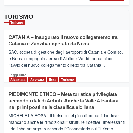
TURISMO
Turismo
CATANIA – Inaugurato il nuovo collegamento tra
Catania e Zanzibar operato da Neos
SAC, società di gestione degli aeroporti di Catania e Comiso,
e Neos, compagnia aerea di Alpitour World, annunciano
l'avvio del nuovo collegamento diretto tra Catania...
Leggi
Leggi tutto
di
Alcantara
Apertura
Etna
Turismo
più
su
PIEDIMONTE ETNEO – Meta turistica privilegiata
CATANIA
secondo i dati di Airbnb. Anche la Valle Alcantara
–
nei primi posti nella classifica siciliana
Inaugurato
il
MICHELE LA ROSA - Il turismo nei piccoli comuni, laddove
nuovo
mancano anche le "tradizionali" strutture ricettive. Interessanti
collegamento
i dati che emergono secondo l'Osservatorio sul Turismo...
tra