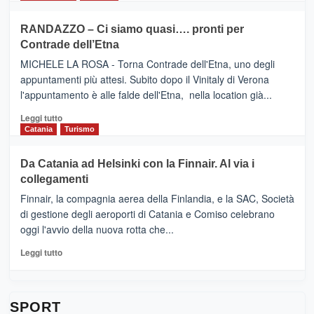
classifica
SEASONS
più
siciliana
PRESENTA
su
RANDAZZO – Ci siamo quasi…. pronti per
IL
VIAGRANDE
Contrade dell’Etna
NUOVO
(Ct)
SUMMER
–
MICHELE LA ROSA - Torna Contrade dell'Etna, uno degli
BOOK
Benanti
appuntamenti più attesi. Subito dopo il Vinitaly di Verona
CLUB
presenta
l'appuntamento è alle falde dell'Etna, nella location già...
“Vino
&
Leggi
Leggi tutto
Cultura
di
Catania
Turismo
2026”.
più
Le
su
Da Catania ad Helsinki con la Finnair. Al via i
tappe
RANDAZZO
collegamenti
dell’enoturismo
–
sull’Etna
Ci
Finnair, la compagnia aerea della Finlandia, e la SAC, Società
siamo
di gestione degli aeroporti di Catania e Comiso celebrano
quasi….
oggi l'avvio della nuova rotta che...
pronti
per
Leggi
Leggi tutto
Contrade
di
dell’Etna
più
su
Da
SPORT