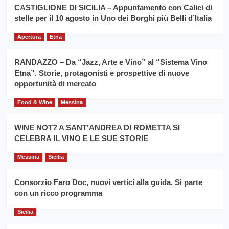
la
CASTIGLIONE DI SICILIA – Appuntamento con Calici di
per
filiera
stelle per il 10 agosto in Uno dei Borghi più Belli d’Italia
il
del
secondo
grano
anno
Apertura
Etna
duro
consecutivo
siciliano
vince
RANDAZZO – Da “Jazz, Arte e Vino” al “Sistema Vino
Franco
Etna”. Storie, protagonisti e prospettive di nuove
Caruso
opportunità di mercato
Food & Wine
Messina
WINE NOT? A SANT’ANDREA DI ROMETTA SI
CELEBRA IL VINO E LE SUE STORIE
Messina
Sicilia
Consorzio Faro Doc, nuovi vertici alla guida. Si parte
con un ricco programma
Sicilia