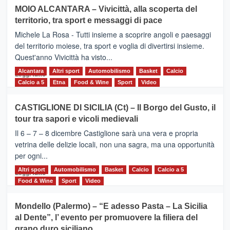
su
MOIO ALCANTARA – Vivicittà, alla scoperta del
Torna
territorio, tra sport e messaggi di pace
la
Supermaratona
Michele La Rosa - Tutti insieme a scoprire angoli e paesaggi
dell’Etna
del territorio moiese, tra sport e voglia di divertirsi insieme.
Quest'anno Vivicittà ha visto...
Alcantara
Leggi
Altri sport
Automobilismo
Basket
Calcio
Leggi tutto
di
Calcio a 5
Etna
Food & Wine
Sport
Video
più
su
CASTIGLIONE DI SICILIA (Ct) – Il Borgo del Gusto, il
MOIO
tour tra sapori e vicoli medievali
ALCANTARA
–
Il 6 – 7 – 8 dicembre Castiglione sarà una vera e propria
Vivicittà,
vetrina delle delizie locali, non una sagra, ma una opportunità
alla
per ogni...
scoperta
del
Altri sport
Leggi
Automobilismo
Basket
Calcio
Calcio a 5
Leggi tutto
territorio,
di
Food & Wine
Sport
Video
tra
più
sport
su
Mondello (Palermo) – “E adesso Pasta – La Sicilia
e
CASTIGLIONE
al Dente”, l’ evento per promuovere la filiera del
messaggi
DI
di
grano duro siciliano
SICILIA